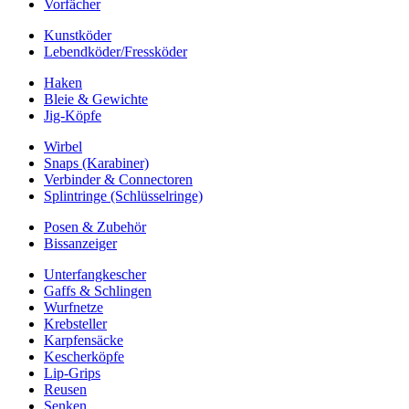
Vorfächer
Kunstköder
Lebendköder/Fressköder
Haken
Bleie & Gewichte
Jig-Köpfe
Wirbel
Snaps (Karabiner)
Verbinder & Connectoren
Splintringe (Schlüsselringe)
Posen & Zubehör
Bissanzeiger
Unterfangkescher
Gaffs & Schlingen
Wurfnetze
Krebsteller
Karpfensäcke
Kescherköpfe
Lip-Grips
Reusen
Senken