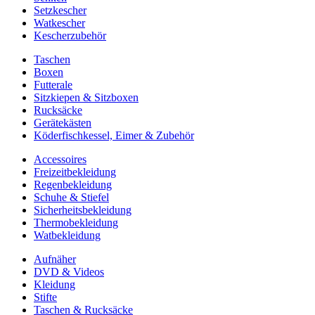
Setzkescher
Watkescher
Kescherzubehör
Taschen
Boxen
Futterale
Sitzkiepen & Sitzboxen
Rucksäcke
Gerätekästen
Köderfischkessel, Eimer & Zubehör
Accessoires
Freizeitbekleidung
Regenbekleidung
Schuhe & Stiefel
Sicherheitsbekleidung
Thermobekleidung
Watbekleidung
Aufnäher
DVD & Videos
Kleidung
Stifte
Taschen & Rucksäcke