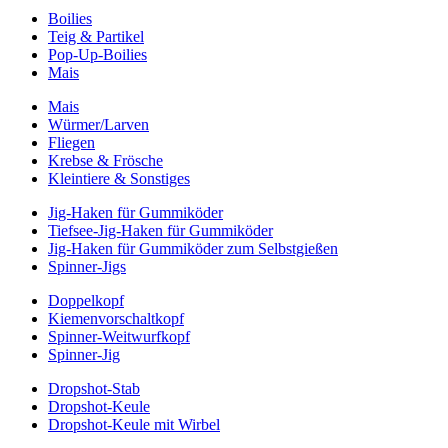
Boilies
Teig & Partikel
Pop-Up-Boilies
Mais
Mais
Würmer/Larven
Fliegen
Krebse & Frösche
Kleintiere & Sonstiges
Jig-Haken für Gummiköder
Tiefsee-Jig-Haken für Gummiköder
Jig-Haken für Gummiköder zum Selbstgießen
Spinner-Jigs
Doppelkopf
Kiemenvorschaltkopf
Spinner-Weitwurfkopf
Spinner-Jig
Dropshot-Stab
Dropshot-Keule
Dropshot-Keule mit Wirbel