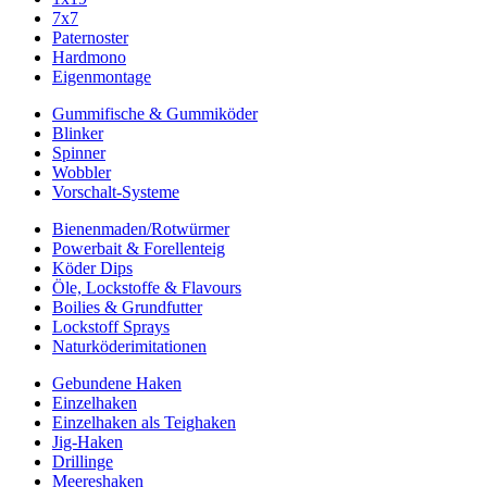
7x7
Paternoster
Hardmono
Eigenmontage
Gummifische & Gummiköder
Blinker
Spinner
Wobbler
Vorschalt-Systeme
Bienenmaden/Rotwürmer
Powerbait & Forellenteig
Köder Dips
Öle, Lockstoffe & Flavours
Boilies & Grundfutter
Lockstoff Sprays
Naturköderimitationen
Gebundene Haken
Einzelhaken
Einzelhaken als Teighaken
Jig-Haken
Drillinge
Meereshaken