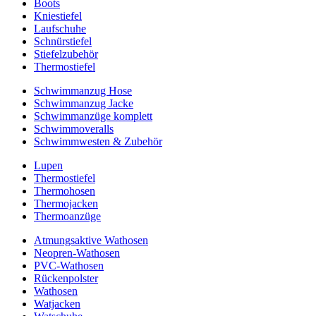
Boots
Kniestiefel
Laufschuhe
Schnürstiefel
Stiefelzubehör
Thermostiefel
Schwimmanzug Hose
Schwimmanzug Jacke
Schwimmanzüge komplett
Schwimmoveralls
Schwimmwesten & Zubehör
Lupen
Thermostiefel
Thermohosen
Thermojacken
Thermoanzüge
Atmungsaktive Wathosen
Neopren-Wathosen
PVC-Wathosen
Rückenpolster
Wathosen
Watjacken