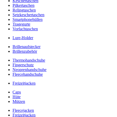
Keschertaschen
Pilkertaschen
Relingtaschen
Setzkeschertaschen
Smartphonehüllen
Tragegurte
Vorfachtaschen
Lure-Holder
Brillenaufstecker
Brillenzubehör
Thermohandschuhe
Fingerschutz
Neoprenhandschuhe
Fleecehandschuhe
Freizeitjacken
Caps
Hüte
Mützen
Fleecejacken
Freizeitjacken