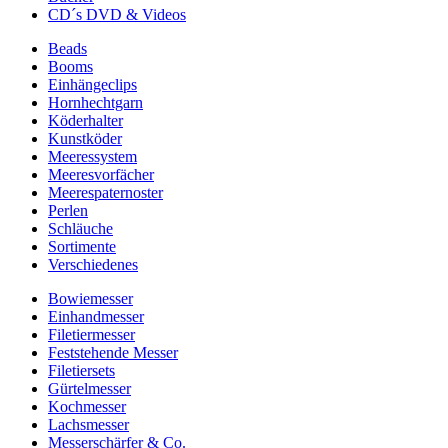
CD´s DVD & Videos
Beads
Booms
Einhängeclips
Hornhechtgarn
Köderhalter
Kunstköder
Meeressystem
Meeresvorfächer
Meerespaternoster
Perlen
Schläuche
Sortimente
Verschiedenes
Bowiemesser
Einhandmesser
Filetiermesser
Feststehende Messer
Filetiersets
Gürtelmesser
Kochmesser
Lachsmesser
Messerschärfer & Co.