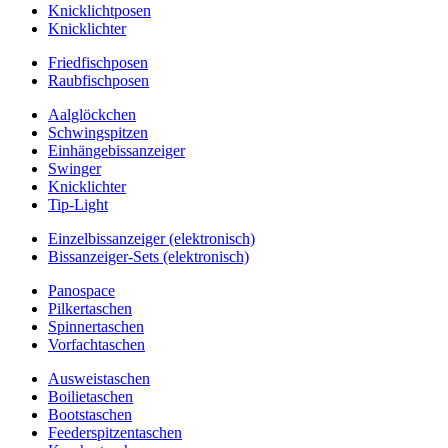
Knicklichtposen
Knicklichter
Friedfischposen
Raubfischposen
Aalglöckchen
Schwingspitzen
Einhängebissanzeiger
Swinger
Knicklichter
Tip-Light
Einzelbissanzeiger (elektronisch)
Bissanzeiger-Sets (elektronisch)
Panospace
Pilkertaschen
Spinnertaschen
Vorfachtaschen
Ausweistaschen
Boilietaschen
Bootstaschen
Feederspitzentaschen