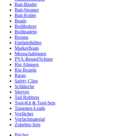
Bait-Binder
Bait-Stopper
Bait-Köder
Beads
Boilibohrer
Boilinadeln
Booms
Einfädelhilfen
Markerfloats
Messschablonen
PVA-Beutel/Schnur
Rig Aligners
Rig Boards
Rings
Safety Clips
Schläuche
Sleeves
Tail Rubbers
Tool-Kit & Tool-Sets
Tungsten-Leads
Vorfächer
Vorfachmaterial
Zubehör-Sets
Bücher