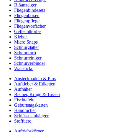
Bißanzeiger
Fliegenbindesets
Fliegenboxen
Fliegenpflege
Fliegenvorfächer
Geflechtkörbe
Kleber
Micro Snaps
Schnurglätter
Schnurkorb
Schnurreiniger
Schnurverbinder
Watstöcke
Anstecknadeln & Pins
Aufkleber & Etiketten
Aufnäher
Becher, Krüge & Tassen
Fischtafeln
Geburtstagskarten
Handtücher
Schlüsselanhänger
Stofftiere
Auftriebskörper