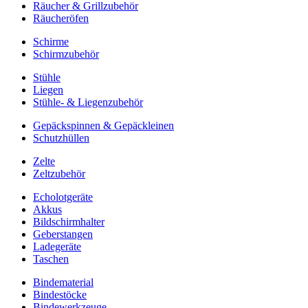
Räucher & Grillzubehör
Räucheröfen
Schirme
Schirmzubehör
Stühle
Liegen
Stühle- & Liegenzubehör
Gepäckspinnen & Gepäckleinen
Schutzhüllen
Zelte
Zeltzubehör
Echolotgeräte
Akkus
Bildschirmhalter
Geberstangen
Ladegeräte
Taschen
Bindematerial
Bindestöcke
Bindewerkzeuge