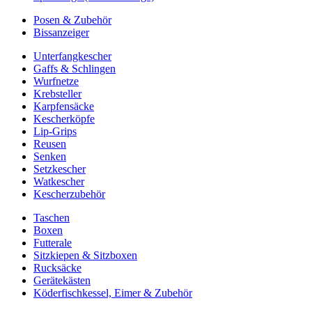
Posen & Zubehör
Bissanzeiger
Unterfangkescher
Gaffs & Schlingen
Wurfnetze
Krebsteller
Karpfensäcke
Kescherköpfe
Lip-Grips
Reusen
Senken
Setzkescher
Watkescher
Kescherzubehör
Taschen
Boxen
Futterale
Sitzkiepen & Sitzboxen
Rucksäcke
Gerätekästen
Köderfischkessel, Eimer & Zubehör