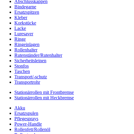
Abschlusskappen
Bindegarne
Ersatzspitzen
Kleber
Korkstücke
Lacke
Luresaver
Ringe
Ringeinlagen
Rollenhalter
Rutenständer/Rutenhalter
Sicherheitsleinen
Stonfos
Taschen
Transport/-schutz
Transportrohr
Stationärrollen mit Frontbremse
Stationärrollen mit Heckbremse
Akku
Ersatzspulen
Pflegesprays
Power-Handle
Rollenfett/Rollenöl