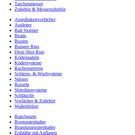
Taschenmesser
Zubehör & Messerzubehör
Angsthakenvorfächer
Ausleger
Bait Stopper
Beads
Booms
Bungee Rigs
Drop Shot Rigs
Ködernadeln
Ködersysteme
Rachensperren
Schlepp- & Wurfsysteme
Stinger
Rasseln
Sbirolinosysteme
Schläuche
Vorfächer & Zubehör
Wallerhölzer
Bauchgurte
Bootsrutenhalter
Brandungsrutenhalter
Erdstäbe mit Auflagen