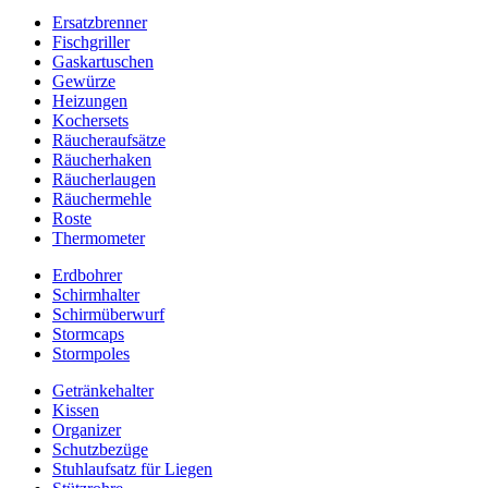
Ersatzbrenner
Fischgriller
Gaskartuschen
Gewürze
Heizungen
Kochersets
Räucheraufsätze
Räucherhaken
Räucherlaugen
Räuchermehle
Roste
Thermometer
Erdbohrer
Schirmhalter
Schirmüberwurf
Stormcaps
Stormpoles
Getränkehalter
Kissen
Organizer
Schutzbezüge
Stuhlaufsatz für Liegen