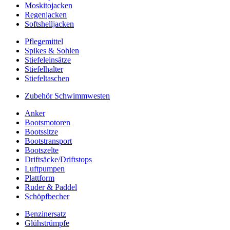
Moskitojacken
Regenjacken
Softshelljacken
Pflegemittel
Spikes & Sohlen
Stiefeleinsätze
Stiefelhalter
Stiefeltaschen
Zubehör Schwimmwesten
Anker
Bootsmotoren
Bootssitze
Bootstransport
Bootszelte
Driftsäcke/Driftstops
Luftpumpen
Plattform
Ruder & Paddel
Schöpfbecher
Benzinersatz
Glühstrümpfe