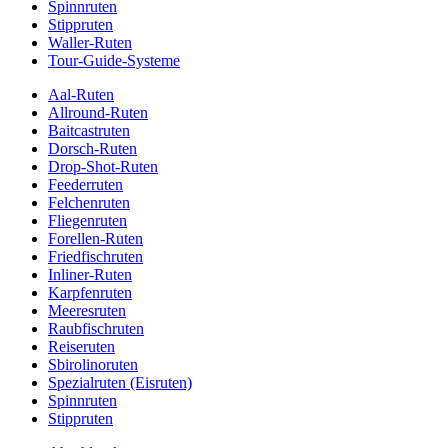
Spinnruten
Stippruten
Waller-Ruten
Tour-Guide-Systeme
Aal-Ruten
Allround-Ruten
Baitcastruten
Dorsch-Ruten
Drop-Shot-Ruten
Feederruten
Felchenruten
Fliegenruten
Forellen-Ruten
Friedfischruten
Inliner-Ruten
Karpfenruten
Meeresruten
Raubfischruten
Reiseruten
Sbirolinoruten
Spezialruten (Eisruten)
Spinnruten
Stippruten