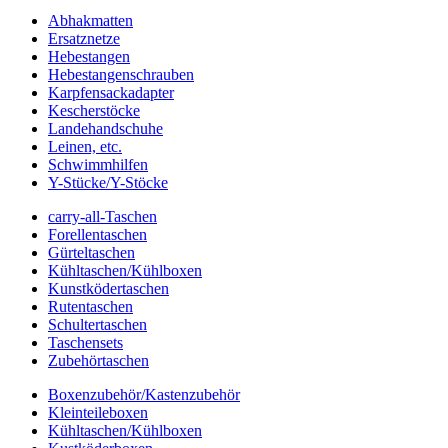
Abhakmatten
Ersatznetze
Hebestangen
Hebestangenschrauben
Karpfensackadapter
Kescherstöcke
Landehandschuhe
Leinen, etc.
Schwimmhilfen
Y-Stücke/Y-Stöcke
carry-all-Taschen
Forellentaschen
Gürteltaschen
Kühltaschen/Kühlboxen
Kunstködertaschen
Rutentaschen
Schultertaschen
Taschensets
Zubehörtaschen
Boxenzubehör/Kastenzubehör
Kleinteileboxen
Kühltaschen/Kühlboxen