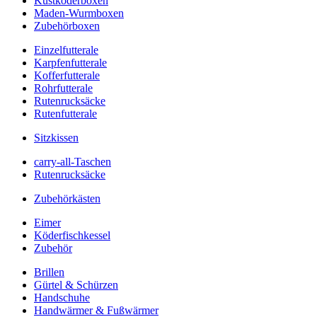
Kustköderboxen
Maden-Wurmboxen
Zubehörboxen
Einzelfutterale
Karpfenfutterale
Kofferfutterale
Rohrfutterale
Rutenrucksäcke
Rutenfutterale
Sitzkissen
carry-all-Taschen
Rutenrucksäcke
Zubehörkästen
Eimer
Köderfischkessel
Zubehör
Brillen
Gürtel & Schürzen
Handschuhe
Handwärmer & Fußwärmer