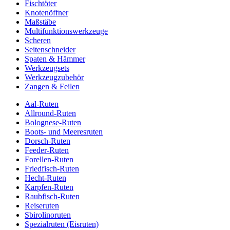
Fischtöter
Knotenöffner
Maßstäbe
Multifunktionswerkzeuge
Scheren
Seitenschneider
Spaten & Hämmer
Werkzeugsets
Werkzeugzubehör
Zangen & Feilen
Aal-Ruten
Allround-Ruten
Bolognese-Ruten
Boots- und Meeresruten
Dorsch-Ruten
Feeder-Ruten
Forellen-Ruten
Friedfisch-Ruten
Hecht-Ruten
Karpfen-Ruten
Raubfisch-Ruten
Reiseruten
Sbirolinoruten
Spezialruten (Eisruten)