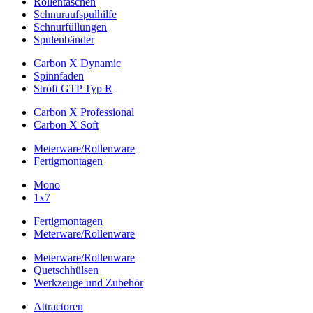
Rollentaschen
Schnuraufspulhilfe
Schnurfüllungen
Spulenbänder
Carbon X Dynamic
Spinnfaden
Stroft GTP Typ R
Carbon X Professional
Carbon X Soft
Meterware/Rollenware
Fertigmontagen
Mono
1x7
Fertigmontagen
Meterware/Rollenware
Meterware/Rollenware
Quetschhülsen
Werkzeuge und Zubehör
Attractoren