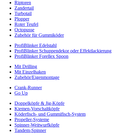
Riptoren
Zandertail
Turbotail
Plopper
Roter Teufel
Octopusse
Zubehör für Gummiköder
ProfiBlinker Edelstahl
ProfiBlinker Schuppendekor oder Effektlackierung
ProfiBlinker Forellex Spoon
Mit Drilling
Mit Einzelhaken
Zubehör/Eigenmontage
Crank-Runner
Go Up
Doppelköpfe & Jig-Köpfe
Kiemen-Vorschaltköpfe
Köderfisch- und Gummifisch-System
Propeller-Systeme
Spinner-Weitwurfköpfe
Tandem-Spinner