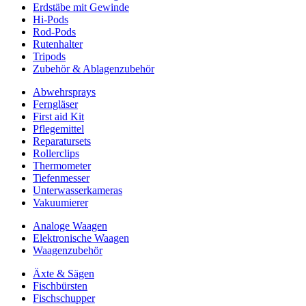
Erdstäbe mit Gewinde
Hi-Pods
Rod-Pods
Rutenhalter
Tripods
Zubehör & Ablagenzubehör
Abwehrsprays
Ferngläser
First aid Kit
Pflegemittel
Reparatursets
Rollerclips
Thermometer
Tiefenmesser
Unterwasserkameras
Vakuumierer
Analoge Waagen
Elektronische Waagen
Waagenzubehör
Äxte & Sägen
Fischbürsten
Fischschupper