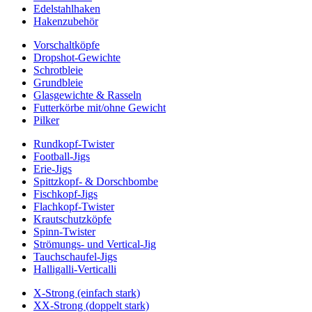
Edelstahlhaken
Hakenzubehör
Vorschaltköpfe
Dropshot-Gewichte
Schrotbleie
Grundbleie
Glasgewichte & Rasseln
Futterkörbe mit/ohne Gewicht
Pilker
Rundkopf-Twister
Football-Jigs
Erie-Jigs
Spittzkopf- & Dorschbombe
Fischkopf-Jigs
Flachkopf-Twister
Krautschutzköpfe
Spinn-Twister
Strömungs- und Vertical-Jig
Tauchschaufel-Jigs
Halligalli-Verticalli
X-Strong (einfach stark)
XX-Strong (doppelt stark)