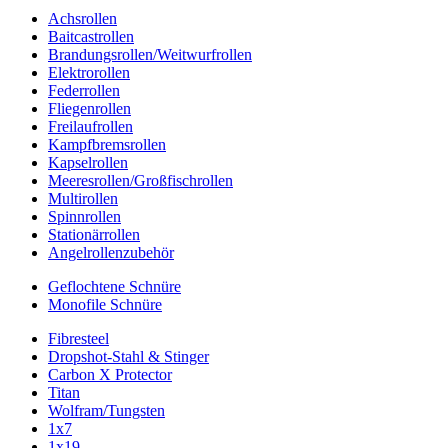
Achsrollen
Baitcastrollen
Brandungsrollen/Weitwurfrollen
Elektrorollen
Federrollen
Fliegenrollen
Freilaufrollen
Kampfbremsrollen
Kapselrollen
Meeresrollen/Großfischrollen
Multirollen
Spinnrollen
Stationärrollen
Angelrollenzubehör
Geflochtene Schnüre
Monofile Schnüre
Fibresteel
Dropshot-Stahl & Stinger
Carbon X Protector
Titan
Wolfram/Tungsten
1x7
1x19