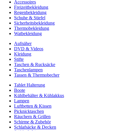
Accessoires
Freizeitbekleidung
Regenbekleidung
Schuhe & Stiefel
Sicherheitsbekleidung
Thermobekleidung
Watbekleidung
Aufnäher
DVD & Videos
Kleidung
Stifte
Taschen & Rucksäcke
Taschenlampen
Tassen & Thermobecher
Tablet Halterung
Boote
Kühlbehälter & Kühlakkus
Lampen
Luftbetten & Kissen
Picknicktaschen
Räuchern & Grillen
Schirme & Zubehör
Schlafsäcke & Decken