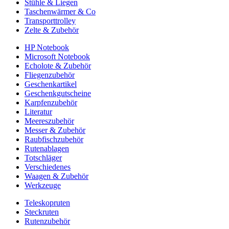
Stühle & Liegen
Taschenwärmer & Co
Transporttrolley
Zelte & Zubehör
HP Notebook
Microsoft Notebook
Echolote & Zubehör
Fliegenzubehör
Geschenkartikel
Geschenkgutscheine
Karpfenzubehör
Literatur
Meereszubehör
Messer & Zubehör
Raubfischzubehör
Rutenablagen
Totschläger
Verschiedenes
Waagen & Zubehör
Werkzeuge
Teleskopruten
Steckruten
Rutenzubehör