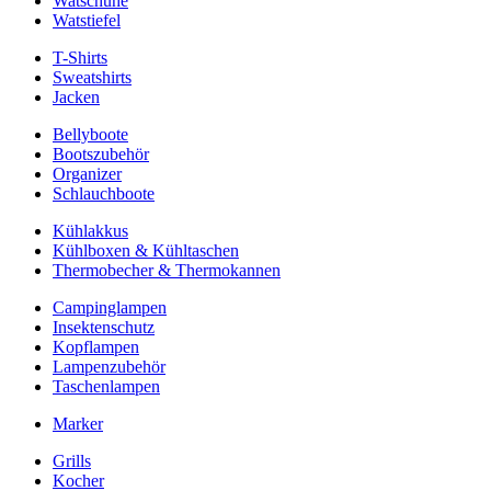
Watschuhe
Watstiefel
T-Shirts
Sweatshirts
Jacken
Bellyboote
Bootszubehör
Organizer
Schlauchboote
Kühlakkus
Kühlboxen & Kühltaschen
Thermobecher & Thermokannen
Campinglampen
Insektenschutz
Kopflampen
Lampenzubehör
Taschenlampen
Marker
Grills
Kocher