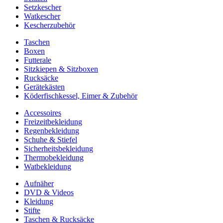
Setzkescher
Watkescher
Kescherzubehör
Taschen
Boxen
Futterale
Sitzkiepen & Sitzboxen
Rucksäcke
Gerätekästen
Köderfischkessel, Eimer & Zubehör
Accessoires
Freizeitbekleidung
Regenbekleidung
Schuhe & Stiefel
Sicherheitsbekleidung
Thermobekleidung
Watbekleidung
Aufnäher
DVD & Videos
Kleidung
Stifte
Taschen & Rucksäcke