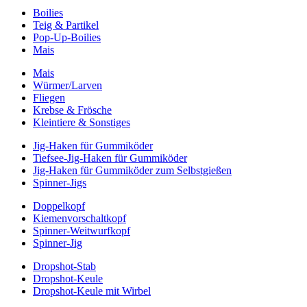
Boilies
Teig & Partikel
Pop-Up-Boilies
Mais
Mais
Würmer/Larven
Fliegen
Krebse & Frösche
Kleintiere & Sonstiges
Jig-Haken für Gummiköder
Tiefsee-Jig-Haken für Gummiköder
Jig-Haken für Gummiköder zum Selbstgießen
Spinner-Jigs
Doppelkopf
Kiemenvorschaltkopf
Spinner-Weitwurfkopf
Spinner-Jig
Dropshot-Stab
Dropshot-Keule
Dropshot-Keule mit Wirbel