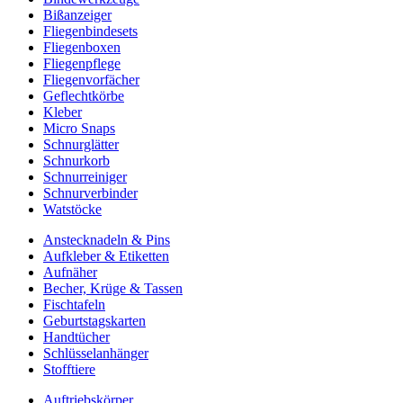
Bißanzeiger
Fliegenbindesets
Fliegenboxen
Fliegenpflege
Fliegenvorfächer
Geflechtkörbe
Kleber
Micro Snaps
Schnurglätter
Schnurkorb
Schnurreiniger
Schnurverbinder
Watstöcke
Anstecknadeln & Pins
Aufkleber & Etiketten
Aufnäher
Becher, Krüge & Tassen
Fischtafeln
Geburtstagskarten
Handtücher
Schlüsselanhänger
Stofftiere
Auftriebskörper