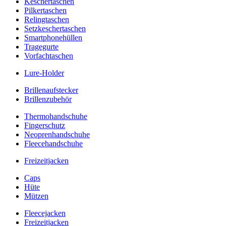
Keschertaschen
Pilkertaschen
Relingtaschen
Setzkeschertaschen
Smartphonehüllen
Tragegurte
Vorfachtaschen
Lure-Holder
Brillenaufstecker
Brillenzubehör
Thermohandschuhe
Fingerschutz
Neoprenhandschuhe
Fleecehandschuhe
Freizeitjacken
Caps
Hüte
Mützen
Fleecejacken
Freizeitjacken