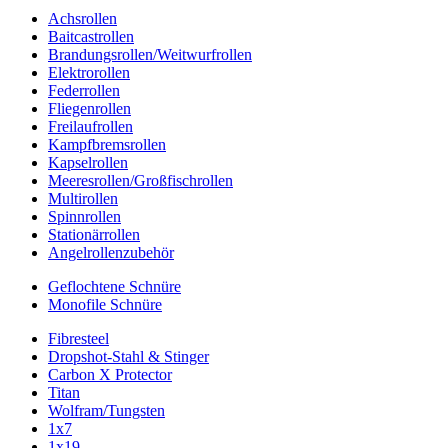
Achsrollen
Baitcastrollen
Brandungsrollen/Weitwurfrollen
Elektrorollen
Federrollen
Fliegenrollen
Freilaufrollen
Kampfbremsrollen
Kapselrollen
Meeresrollen/Großfischrollen
Multirollen
Spinnrollen
Stationärrollen
Angelrollenzubehör
Geflochtene Schnüre
Monofile Schnüre
Fibresteel
Dropshot-Stahl & Stinger
Carbon X Protector
Titan
Wolfram/Tungsten
1x7
1x19