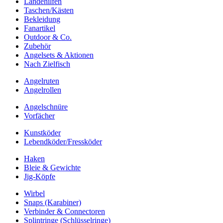
Landehilfen
Taschen/Kästen
Bekleidung
Fanartikel
Outdoor & Co.
Zubehör
Angelsets & Aktionen
Nach Zielfisch
Angelruten
Angelrollen
Angelschnüre
Vorfächer
Kunstköder
Lebendköder/Fressköder
Haken
Bleie & Gewichte
Jig-Köpfe
Wirbel
Snaps (Karabiner)
Verbinder & Connectoren
Splintringe (Schlüsselringe)