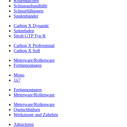
Rollentaschen
Schnuraufspulhilfe
Schnurfüllungen
Spulenbänder
Carbon X Dynamic
Spinnfaden
Stroft GTP Typ R
Carbon X Professional
Carbon X Soft
Meterware/Rollenware
Fertigmontagen
Mono
1x7
Fertigmontagen
Meterware/Rollenware
Meterware/Rollenware
Quetschhülsen
Werkzeuge und Zubehör
Attractoren