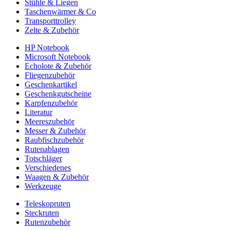
Stühle & Liegen
Taschenwärmer & Co
Transporttrolley
Zelte & Zubehör
HP Notebook
Microsoft Notebook
Echolote & Zubehör
Fliegenzubehör
Geschenkartikel
Geschenkgutscheine
Karpfenzubehör
Literatur
Meereszubehör
Messer & Zubehör
Raubfischzubehör
Rutenablagen
Totschläger
Verschiedenes
Waagen & Zubehör
Werkzeuge
Teleskopruten
Steckruten
Rutenzubehör