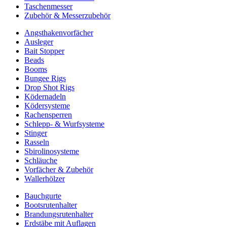
Taschenmesser
Zubehör & Messerzubehör
Angsthakenvorfächer
Ausleger
Bait Stopper
Beads
Booms
Bungee Rigs
Drop Shot Rigs
Ködernadeln
Ködersysteme
Rachensperren
Schlepp- & Wurfsysteme
Stinger
Rasseln
Sbirolinosysteme
Schläuche
Vorfächer & Zubehör
Wallerhölzer
Bauchgurte
Bootsrutenhalter
Brandungsrutenhalter
Erdstäbe mit Auflagen