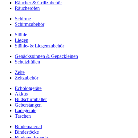
Räucher & Grillzubehör
Räucheröfen
Schirme
Schirmzubehör
Stühle
Liegen
Stühle- & Liegenzubehör
Gepäckspinnen & Gepäckleinen
Schutzhüllen
Zelte
Zeltzubehör
Echolotgeräte
Akkus
Bildschirmhalter
Geberstangen
Ladegeräte
Taschen
Bindematerial
Bindestöcke
Bindewerkzeuge