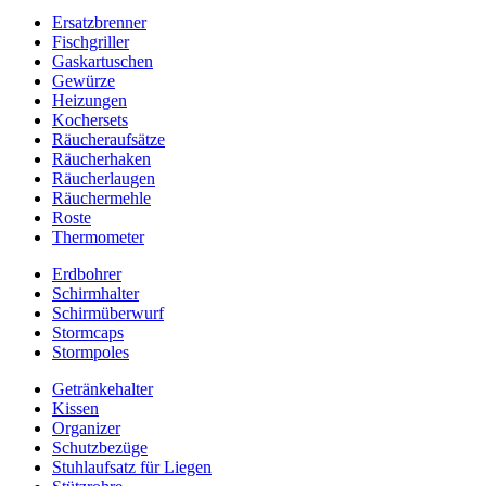
Ersatzbrenner
Fischgriller
Gaskartuschen
Gewürze
Heizungen
Kochersets
Räucheraufsätze
Räucherhaken
Räucherlaugen
Räuchermehle
Roste
Thermometer
Erdbohrer
Schirmhalter
Schirmüberwurf
Stormcaps
Stormpoles
Getränkehalter
Kissen
Organizer
Schutzbezüge
Stuhlaufsatz für Liegen