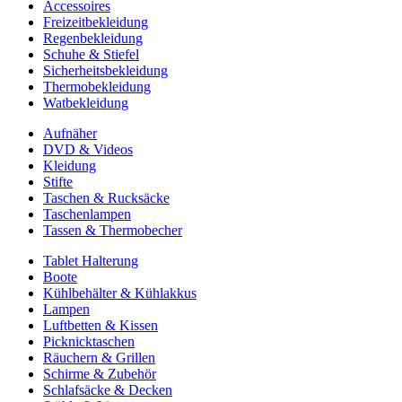
Accessoires
Freizeitbekleidung
Regenbekleidung
Schuhe & Stiefel
Sicherheitsbekleidung
Thermobekleidung
Watbekleidung
Aufnäher
DVD & Videos
Kleidung
Stifte
Taschen & Rucksäcke
Taschenlampen
Tassen & Thermobecher
Tablet Halterung
Boote
Kühlbehälter & Kühlakkus
Lampen
Luftbetten & Kissen
Picknicktaschen
Räuchern & Grillen
Schirme & Zubehör
Schlafsäcke & Decken