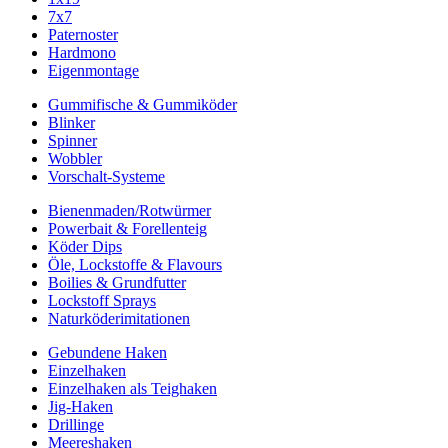
7x7
Paternoster
Hardmono
Eigenmontage
Gummifische & Gummiköder
Blinker
Spinner
Wobbler
Vorschalt-Systeme
Bienenmaden/Rotwürmer
Powerbait & Forellenteig
Köder Dips
Öle, Lockstoffe & Flavours
Boilies & Grundfutter
Lockstoff Sprays
Naturköderimitationen
Gebundene Haken
Einzelhaken
Einzelhaken als Teighaken
Jig-Haken
Drillinge
Meereshaken