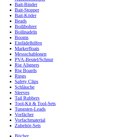
Bait-Binder
Bait-Stopper
Bait-Köder
Beads
Boilibohrer
Boilinadeln
Booms
Einfädelhilfen
Markerfloats
Messschablonen
PVA-Beutel/Schnur
Rig Aligners
Rig Boards
Rings
Safety Clips
Schläuche
Sleeves
Tail Rubbers
Tool-Kit & Tool-Sets
Tungsten-Leads
Vorfächer
Vorfachmaterial
Zubehör-Sets
Bücher