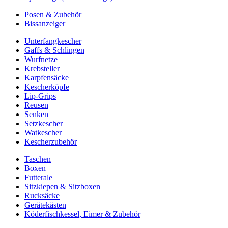
Posen & Zubehör
Bissanzeiger
Unterfangkescher
Gaffs & Schlingen
Wurfnetze
Krebsteller
Karpfensäcke
Kescherköpfe
Lip-Grips
Reusen
Senken
Setzkescher
Watkescher
Kescherzubehör
Taschen
Boxen
Futterale
Sitzkiepen & Sitzboxen
Rucksäcke
Gerätekästen
Köderfischkessel, Eimer & Zubehör