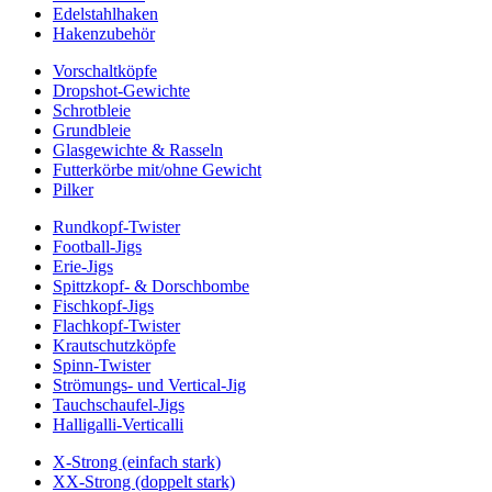
Edelstahlhaken
Hakenzubehör
Vorschaltköpfe
Dropshot-Gewichte
Schrotbleie
Grundbleie
Glasgewichte & Rasseln
Futterkörbe mit/ohne Gewicht
Pilker
Rundkopf-Twister
Football-Jigs
Erie-Jigs
Spittzkopf- & Dorschbombe
Fischkopf-Jigs
Flachkopf-Twister
Krautschutzköpfe
Spinn-Twister
Strömungs- und Vertical-Jig
Tauchschaufel-Jigs
Halligalli-Verticalli
X-Strong (einfach stark)
XX-Strong (doppelt stark)