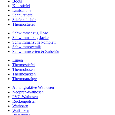
Boots
Kniestiefel
Laufschuhe
Schnürstiefel
Stiefelzubehör
Thermostiefel
Schwimmanzug Hose
Schwimmanzug Jacke
Schwimmanzüge komplett
Schwimmoveralls
Schwimmwesten & Zubehör
Lupen
Thermostiefel
Thermohosen
Thermojacken
Thermoanzüge
Atmungsaktive Wathosen
Neopren-Wathosen
PVC-Wathosen
Rückenpolster
Wathosen
Watjacken