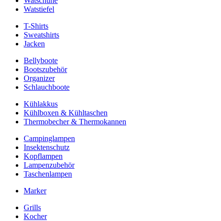
Watschuhe
Watstiefel
T-Shirts
Sweatshirts
Jacken
Bellyboote
Bootszubehör
Organizer
Schlauchboote
Kühlakkus
Kühlboxen & Kühltaschen
Thermobecher & Thermokannen
Campinglampen
Insektenschutz
Kopflampen
Lampenzubehör
Taschenlampen
Marker
Grills
Kocher