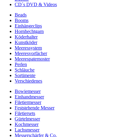
CD´s DVD & Videos
Beads
Booms
Einhängeclips
Hornhechtgarn
Köderhalter
Kunstköder
Meeressystem
Meeresvorfächer
Meerespaternoster
Perlen
Schläuche
Sortimente
Verschiedenes
Bowiemesser
Einhandmesser
Filetiermesser
Feststehende Messer
Filetiersets
Gürtelmesser
Kochmesser
Lachsmesser
Messerschärfer & Co.