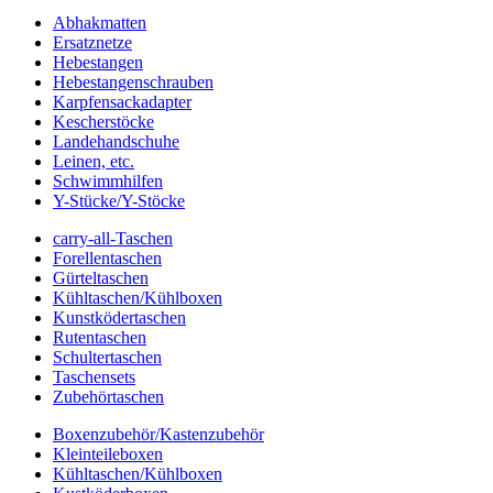
Abhakmatten
Ersatznetze
Hebestangen
Hebestangenschrauben
Karpfensackadapter
Kescherstöcke
Landehandschuhe
Leinen, etc.
Schwimmhilfen
Y-Stücke/Y-Stöcke
carry-all-Taschen
Forellentaschen
Gürteltaschen
Kühltaschen/Kühlboxen
Kunstködertaschen
Rutentaschen
Schultertaschen
Taschensets
Zubehörtaschen
Boxenzubehör/Kastenzubehör
Kleinteileboxen
Kühltaschen/Kühlboxen