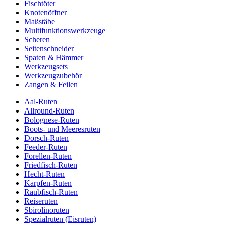
Fischtöter
Knotenöffner
Maßstäbe
Multifunktionswerkzeuge
Scheren
Seitenschneider
Spaten & Hämmer
Werkzeugsets
Werkzeugzubehör
Zangen & Feilen
Aal-Ruten
Allround-Ruten
Bolognese-Ruten
Boots- und Meeresruten
Dorsch-Ruten
Feeder-Ruten
Forellen-Ruten
Friedfisch-Ruten
Hecht-Ruten
Karpfen-Ruten
Raubfisch-Ruten
Reiseruten
Sbirolinoruten
Spezialruten (Eisruten)