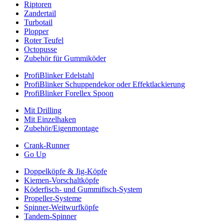
Riptoren
Zandertail
Turbotail
Plopper
Roter Teufel
Octopusse
Zubehör für Gummiköder
ProfiBlinker Edelstahl
ProfiBlinker Schuppendekor oder Effektlackierung
ProfiBlinker Forellex Spoon
Mit Drilling
Mit Einzelhaken
Zubehör/Eigenmontage
Crank-Runner
Go Up
Doppelköpfe & Jig-Köpfe
Kiemen-Vorschaltköpfe
Köderfisch- und Gummifisch-System
Propeller-Systeme
Spinner-Weitwurfköpfe
Tandem-Spinner