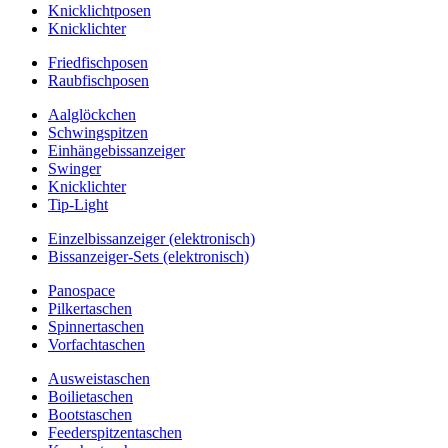
Knicklichtposen
Knicklichter
Friedfischposen
Raubfischposen
Aalglöckchen
Schwingspitzen
Einhängebissanzeiger
Swinger
Knicklichter
Tip-Light
Einzelbissanzeiger (elektronisch)
Bissanzeiger-Sets (elektronisch)
Panospace
Pilkertaschen
Spinnertaschen
Vorfachtaschen
Ausweistaschen
Boilietaschen
Bootstaschen
Feederspitzentaschen