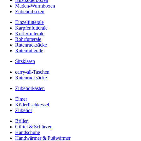
Kustköderboxen
Maden-Wurmboxen
Zubehörboxen
Einzelfutterale
Karpfenfutterale
Kofferfutterale
Rohrfutterale
Rutenrucksäcke
Rutenfutterale
Sitzkissen
carry-all-Taschen
Rutenrucksäcke
Zubehörkästen
Eimer
Köderfischkessel
Zubehör
Brillen
Gürtel & Schürzen
Handschuhe
Handwärmer & Fußwärmer