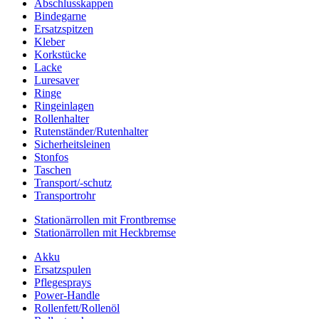
Abschlusskappen
Bindegarne
Ersatzspitzen
Kleber
Korkstücke
Lacke
Luresaver
Ringe
Ringeinlagen
Rollenhalter
Rutenständer/Rutenhalter
Sicherheitsleinen
Stonfos
Taschen
Transport/-schutz
Transportrohr
Stationärrollen mit Frontbremse
Stationärrollen mit Heckbremse
Akku
Ersatzspulen
Pflegesprays
Power-Handle
Rollenfett/Rollenöl