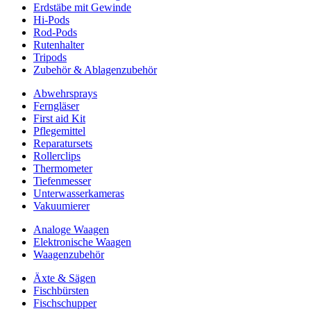
Erdstäbe mit Gewinde
Hi-Pods
Rod-Pods
Rutenhalter
Tripods
Zubehör & Ablagenzubehör
Abwehrsprays
Ferngläser
First aid Kit
Pflegemittel
Reparatursets
Rollerclips
Thermometer
Tiefenmesser
Unterwasserkameras
Vakuumierer
Analoge Waagen
Elektronische Waagen
Waagenzubehör
Äxte & Sägen
Fischbürsten
Fischschupper