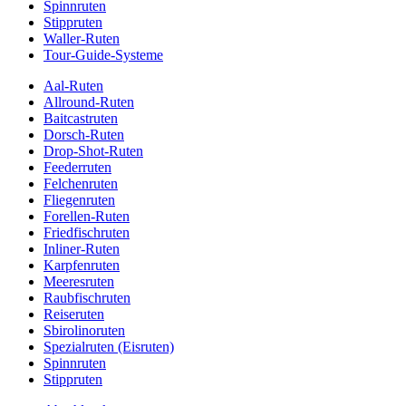
Spinnruten
Stippruten
Waller-Ruten
Tour-Guide-Systeme
Aal-Ruten
Allround-Ruten
Baitcastruten
Dorsch-Ruten
Drop-Shot-Ruten
Feederruten
Felchenruten
Fliegenruten
Forellen-Ruten
Friedfischruten
Inliner-Ruten
Karpfenruten
Meeresruten
Raubfischruten
Reiseruten
Sbirolinoruten
Spezialruten (Eisruten)
Spinnruten
Stippruten