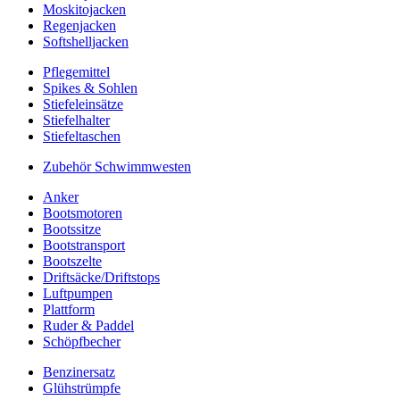
Moskitojacken
Regenjacken
Softshelljacken
Pflegemittel
Spikes & Sohlen
Stiefeleinsätze
Stiefelhalter
Stiefeltaschen
Zubehör Schwimmwesten
Anker
Bootsmotoren
Bootssitze
Bootstransport
Bootszelte
Driftsäcke/Driftstops
Luftpumpen
Plattform
Ruder & Paddel
Schöpfbecher
Benzinersatz
Glühstrümpfe