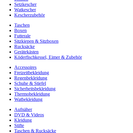
Setzkescher
Watkescher
Kescherzubehör
Taschen
Boxen
Futterale
Sitzkiepen & Sitzboxen
Rucksäcke
Gerätekästen
Köderfischkessel, Eimer & Zubehör
Accessoires
Freizeitbekleidung
Regenbekleidung
Schuhe & Stiefel
Sicherheitsbekleidung
Thermobekleidung
Watbekleidung
Aufnäher
DVD & Videos
Kleidung
Stifte
Taschen & Rucksäcke