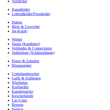
Vorfächer
Kunstköder
Lebendköder/Fressköder
Haken
Bleie & Gewichte
Jig-Köpfe
Wirbel
Snaps (Karabiner)
Verbinder & Connectoren
Splintringe (Schlüsselringe)
Posen & Zubehör
Bissanzeiger
Unterfangkescher
Gaffs & Schlingen
Wurfnetze
Krebsteller
Karpfensäcke
Kescherköpfe
Lip-Grips
Reusen
Senken