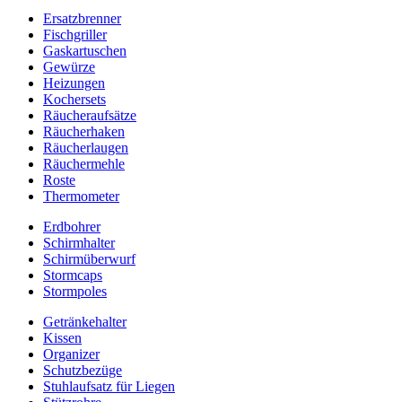
Ersatzbrenner
Fischgriller
Gaskartuschen
Gewürze
Heizungen
Kochersets
Räucheraufsätze
Räucherhaken
Räucherlaugen
Räuchermehle
Roste
Thermometer
Erdbohrer
Schirmhalter
Schirmüberwurf
Stormcaps
Stormpoles
Getränkehalter
Kissen
Organizer
Schutzbezüge
Stuhlaufsatz für Liegen