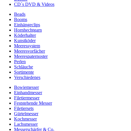
CD´s DVD & Videos
Beads
Booms
Einhängeclips
Hornhechtgarn
Köderhalter
Kunstköder
Meeressystem
Meeresvorfächer
Meerespaternoster
Perlen
Schläuche
Sortimente
Verschiedenes
Bowiemesser
Einhandmesser
Filetiermesser
Feststehende Messer
Filetiersets
Gürtelmesser
Kochmesser
Lachsmesser
Messerschärfer & Co.