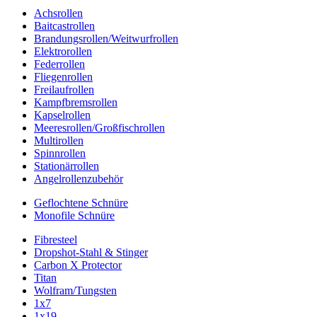
Achsrollen
Baitcastrollen
Brandungsrollen/Weitwurfrollen
Elektrorollen
Federrollen
Fliegenrollen
Freilaufrollen
Kampfbremsrollen
Kapselrollen
Meeresrollen/Großfischrollen
Multirollen
Spinnrollen
Stationärrollen
Angelrollenzubehör
Geflochtene Schnüre
Monofile Schnüre
Fibresteel
Dropshot-Stahl & Stinger
Carbon X Protector
Titan
Wolfram/Tungsten
1x7
1x19