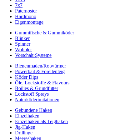
7x7
Paternoster
Hardmono
Eigenmontage
Gummifische & Gummiköder
Blinker
Spinner
Wobbler
Vorschalt-Systeme
Bienenmaden/Rotwürmer
Powerbait & Forellenteig
Köder Dips
Öle, Lockstoffe & Flavours
Boilies & Grundfutter
Lockstoff Sprays
Naturköderimitationen
Gebundene Haken
Einzelhaken
Einzelhaken als Teighaken
Jig-Haken
Drillinge
Meereshaken