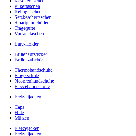
Keschertaschen
Pilkertaschen
Relingtaschen
Setzkeschertaschen
Smartphonehüllen
Tragegurte
Vorfachtaschen
Lure-Holder
Brillenaufstecker
Brillenzubehör
Thermohandschuhe
Fingerschutz
Neoprenhandschuhe
Fleecehandschuhe
Freizeitjacken
Caps
Hüte
Mützen
Fleecejacken
Freizeitjacken