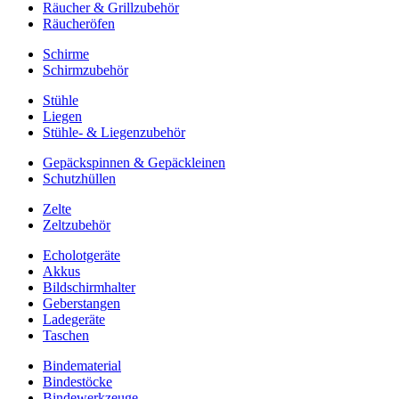
Räucher & Grillzubehör
Räucheröfen
Schirme
Schirmzubehör
Stühle
Liegen
Stühle- & Liegenzubehör
Gepäckspinnen & Gepäckleinen
Schutzhüllen
Zelte
Zeltzubehör
Echolotgeräte
Akkus
Bildschirmhalter
Geberstangen
Ladegeräte
Taschen
Bindematerial
Bindestöcke
Bindewerkzeuge