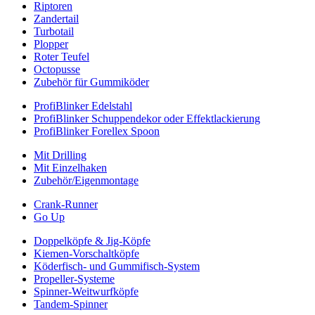
Riptoren
Zandertail
Turbotail
Plopper
Roter Teufel
Octopusse
Zubehör für Gummiköder
ProfiBlinker Edelstahl
ProfiBlinker Schuppendekor oder Effektlackierung
ProfiBlinker Forellex Spoon
Mit Drilling
Mit Einzelhaken
Zubehör/Eigenmontage
Crank-Runner
Go Up
Doppelköpfe & Jig-Köpfe
Kiemen-Vorschaltköpfe
Köderfisch- und Gummifisch-System
Propeller-Systeme
Spinner-Weitwurfköpfe
Tandem-Spinner