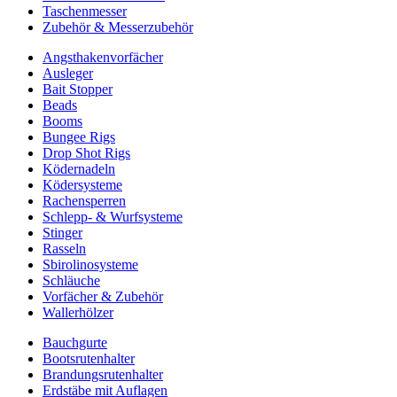
Taschenmesser
Zubehör & Messerzubehör
Angsthakenvorfächer
Ausleger
Bait Stopper
Beads
Booms
Bungee Rigs
Drop Shot Rigs
Ködernadeln
Ködersysteme
Rachensperren
Schlepp- & Wurfsysteme
Stinger
Rasseln
Sbirolinosysteme
Schläuche
Vorfächer & Zubehör
Wallerhölzer
Bauchgurte
Bootsrutenhalter
Brandungsrutenhalter
Erdstäbe mit Auflagen