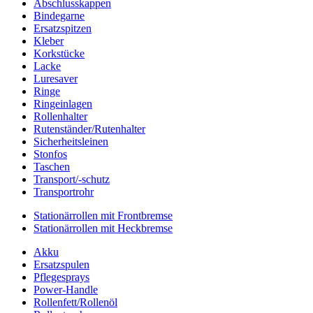
Abschlusskappen
Bindegarne
Ersatzspitzen
Kleber
Korkstücke
Lacke
Luresaver
Ringe
Ringeinlagen
Rollenhalter
Rutenständer/Rutenhalter
Sicherheitsleinen
Stonfos
Taschen
Transport/-schutz
Transportrohr
Stationärrollen mit Frontbremse
Stationärrollen mit Heckbremse
Akku
Ersatzspulen
Pflegesprays
Power-Handle
Rollenfett/Rollenöl