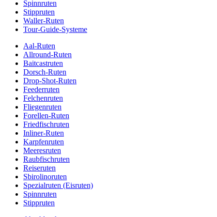
Spinnruten
Stippruten
Waller-Ruten
Tour-Guide-Systeme
Aal-Ruten
Allround-Ruten
Baitcastruten
Dorsch-Ruten
Drop-Shot-Ruten
Feederruten
Felchenruten
Fliegenruten
Forellen-Ruten
Friedfischruten
Inliner-Ruten
Karpfenruten
Meeresruten
Raubfischruten
Reiseruten
Sbirolinoruten
Spezialruten (Eisruten)
Spinnruten
Stippruten