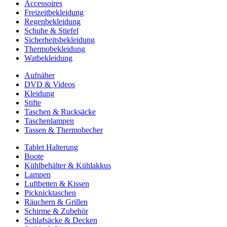
Accessoires
Freizeitbekleidung
Regenbekleidung
Schuhe & Stiefel
Sicherheitsbekleidung
Thermobekleidung
Watbekleidung
Aufnäher
DVD & Videos
Kleidung
Stifte
Taschen & Rucksäcke
Taschenlampen
Tassen & Thermobecher
Tablet Halterung
Boote
Kühlbehälter & Kühlakkus
Lampen
Luftbetten & Kissen
Picknicktaschen
Räuchern & Grillen
Schirme & Zubehör
Schlafsäcke & Decken