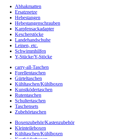
Abhakmatten
Ersatznetze
Hebestangen
Hebestangenschrauben
Karpfensackadapter
Kescherstöcke
Landehandschuhe
Leinen, etc.
Schwimmhilfen
Y-Stücke/Y-Stöcke
carry-all-Taschen
Forellentaschen
Gürteltaschen
Kühltaschen/Kühlboxen
Kunstködertaschen
Rutentaschen
Schultertaschen
Taschensets
Zubehörtaschen
Boxenzubehör/Kastenzubehör
Kleinteileboxen
Kühltaschen/Kühlboxen