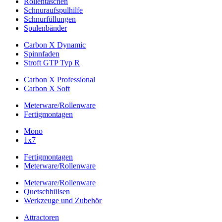
Rollentaschen
Schnuraufspulhilfe
Schnurfüllungen
Spulenbänder
Carbon X Dynamic
Spinnfaden
Stroft GTP Typ R
Carbon X Professional
Carbon X Soft
Meterware/Rollenware
Fertigmontagen
Mono
1x7
Fertigmontagen
Meterware/Rollenware
Meterware/Rollenware
Quetschhülsen
Werkzeuge und Zubehör
Attractoren