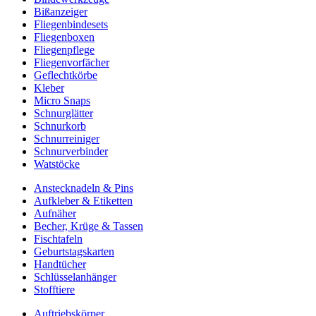
Bißanzeiger
Fliegenbindesets
Fliegenboxen
Fliegenpflege
Fliegenvorfächer
Geflechtkörbe
Kleber
Micro Snaps
Schnurglätter
Schnurkorb
Schnurreiniger
Schnurverbinder
Watstöcke
Anstecknadeln & Pins
Aufkleber & Etiketten
Aufnäher
Becher, Krüge & Tassen
Fischtafeln
Geburtstagskarten
Handtücher
Schlüsselanhänger
Stofftiere
Auftriebskörper