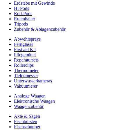
Erdstäbe mit Gewinde
Hi-Pods
Rod-Pods
Rutenhalter
Tripods
Zubehör & Ablagenzubehör
Abwehrsprays
Ferngläser
First aid Kit
Pflegemittel
Reparatursets
Rollerclips
Thermometer
Tiefenmesser
Unterwasserkameras
Vakuumierer
Analoge Waagen
Elektronische Waagen
Waagenzubehör
Äxte & Sägen
Fischbürsten
Fischschupper