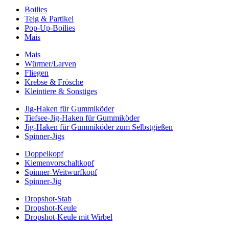
Boilies
Teig & Partikel
Pop-Up-Boilies
Mais
Mais
Würmer/Larven
Fliegen
Krebse & Frösche
Kleintiere & Sonstiges
Jig-Haken für Gummiköder
Tiefsee-Jig-Haken für Gummiköder
Jig-Haken für Gummiköder zum Selbstgießen
Spinner-Jigs
Doppelkopf
Kiemenvorschaltkopf
Spinner-Weitwurfkopf
Spinner-Jig
Dropshot-Stab
Dropshot-Keule
Dropshot-Keule mit Wirbel