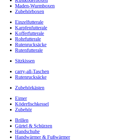
Kustköderboxen
Maden-Wurmboxen
Zubehörboxen
Einzelfutterale
Karpfenfutterale
Kofferfutterale
Rohrfutterale
Rutenrucksäcke
Rutenfutterale
Sitzkissen
carry-all-Taschen
Rutenrucksäcke
Zubehörkästen
Eimer
Köderfischkessel
Zubehör
Brillen
Gürtel & Schürzen
Handschuhe
Handwärmer & Fußwärmer