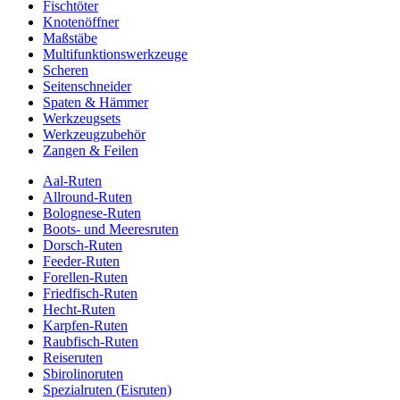
Fischtöter
Knotenöffner
Maßstäbe
Multifunktionswerkzeuge
Scheren
Seitenschneider
Spaten & Hämmer
Werkzeugsets
Werkzeugzubehör
Zangen & Feilen
Aal-Ruten
Allround-Ruten
Bolognese-Ruten
Boots- und Meeresruten
Dorsch-Ruten
Feeder-Ruten
Forellen-Ruten
Friedfisch-Ruten
Hecht-Ruten
Karpfen-Ruten
Raubfisch-Ruten
Reiseruten
Sbirolinoruten
Spezialruten (Eisruten)