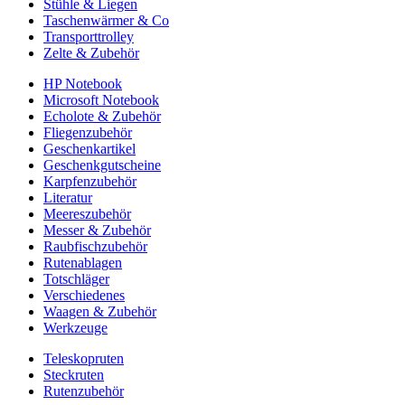
Stühle & Liegen
Taschenwärmer & Co
Transporttrolley
Zelte & Zubehör
HP Notebook
Microsoft Notebook
Echolote & Zubehör
Fliegenzubehör
Geschenkartikel
Geschenkgutscheine
Karpfenzubehör
Literatur
Meereszubehör
Messer & Zubehör
Raubfischzubehör
Rutenablagen
Totschläger
Verschiedenes
Waagen & Zubehör
Werkzeuge
Teleskopruten
Steckruten
Rutenzubehör