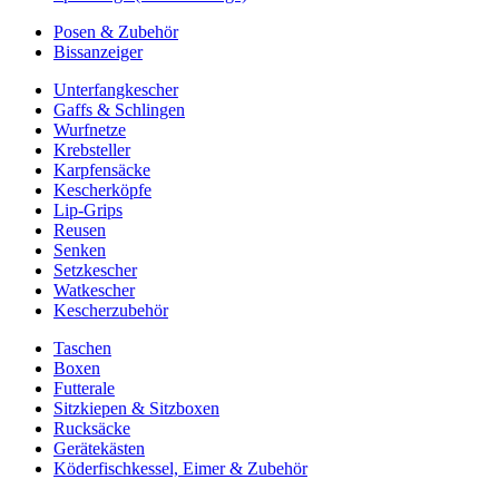
Posen & Zubehör
Bissanzeiger
Unterfangkescher
Gaffs & Schlingen
Wurfnetze
Krebsteller
Karpfensäcke
Kescherköpfe
Lip-Grips
Reusen
Senken
Setzkescher
Watkescher
Kescherzubehör
Taschen
Boxen
Futterale
Sitzkiepen & Sitzboxen
Rucksäcke
Gerätekästen
Köderfischkessel, Eimer & Zubehör