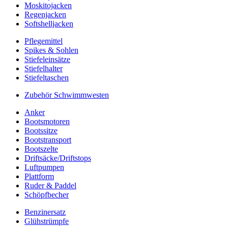
Moskitojacken
Regenjacken
Softshelljacken
Pflegemittel
Spikes & Sohlen
Stiefeleinsätze
Stiefelhalter
Stiefeltaschen
Zubehör Schwimmwesten
Anker
Bootsmotoren
Bootssitze
Bootstransport
Bootszelte
Driftsäcke/Driftstops
Luftpumpen
Plattform
Ruder & Paddel
Schöpfbecher
Benzinersatz
Glühstrümpfe