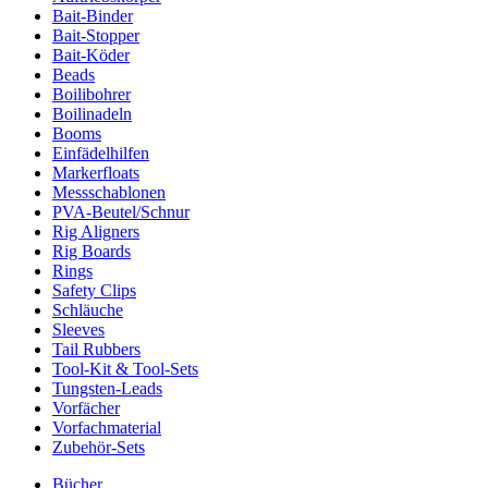
Bait-Binder
Bait-Stopper
Bait-Köder
Beads
Boilibohrer
Boilinadeln
Booms
Einfädelhilfen
Markerfloats
Messschablonen
PVA-Beutel/Schnur
Rig Aligners
Rig Boards
Rings
Safety Clips
Schläuche
Sleeves
Tail Rubbers
Tool-Kit & Tool-Sets
Tungsten-Leads
Vorfächer
Vorfachmaterial
Zubehör-Sets
Bücher