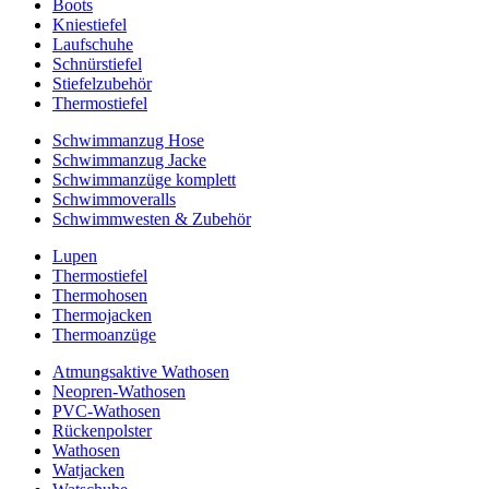
Boots
Kniestiefel
Laufschuhe
Schnürstiefel
Stiefelzubehör
Thermostiefel
Schwimmanzug Hose
Schwimmanzug Jacke
Schwimmanzüge komplett
Schwimmoveralls
Schwimmwesten & Zubehör
Lupen
Thermostiefel
Thermohosen
Thermojacken
Thermoanzüge
Atmungsaktive Wathosen
Neopren-Wathosen
PVC-Wathosen
Rückenpolster
Wathosen
Watjacken