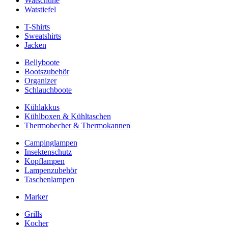
Watschuhe
Watstiefel
T-Shirts
Sweatshirts
Jacken
Bellyboote
Bootszubehör
Organizer
Schlauchboote
Kühlakkus
Kühlboxen & Kühltaschen
Thermobecher & Thermokannen
Campinglampen
Insektenschutz
Kopflampen
Lampenzubehör
Taschenlampen
Marker
Grills
Kocher