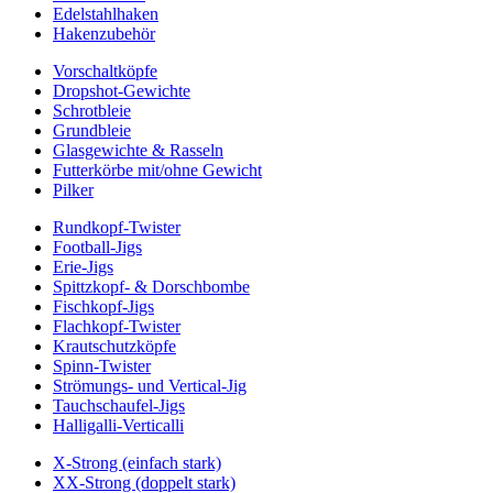
Edelstahlhaken
Hakenzubehör
Vorschaltköpfe
Dropshot-Gewichte
Schrotbleie
Grundbleie
Glasgewichte & Rasseln
Futterkörbe mit/ohne Gewicht
Pilker
Rundkopf-Twister
Football-Jigs
Erie-Jigs
Spittzkopf- & Dorschbombe
Fischkopf-Jigs
Flachkopf-Twister
Krautschutzköpfe
Spinn-Twister
Strömungs- und Vertical-Jig
Tauchschaufel-Jigs
Halligalli-Verticalli
X-Strong (einfach stark)
XX-Strong (doppelt stark)