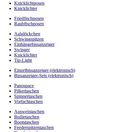
Knicklichtposen
Knicklichter
Friedfischposen
Raubfischposen
Aalglöckchen
Schwingspitzen
Einhängebissanzeiger
Swinger
Knicklichter
Tip-Light
Einzelbissanzeiger (elektronisch)
Bissanzeiger-Sets (elektronisch)
Panospace
Pilkertaschen
Spinnertaschen
Vorfachtaschen
Ausweistaschen
Boilietaschen
Bootstaschen
Feederspitzentaschen