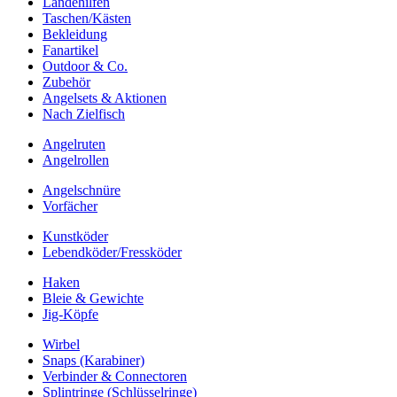
Landehilfen
Taschen/Kästen
Bekleidung
Fanartikel
Outdoor & Co.
Zubehör
Angelsets & Aktionen
Nach Zielfisch
Angelruten
Angelrollen
Angelschnüre
Vorfächer
Kunstköder
Lebendköder/Fressköder
Haken
Bleie & Gewichte
Jig-Köpfe
Wirbel
Snaps (Karabiner)
Verbinder & Connectoren
Splintringe (Schlüsselringe)