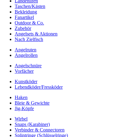
Landehilfen
Taschen/Kästen
Bekleidung
Fanartikel
Outdoor & Co.
Zubehör
Angelsets & Aktionen
Nach Zielfisch
Angelruten
Angelrollen
Angelschnüre
Vorfächer
Kunstköder
Lebendköder/Fressköder
Haken
Bleie & Gewichte
Jig-Köpfe
Wirbel
Snaps (Karabiner)
Verbinder & Connectoren
Splintringe (Schlüsselringe)