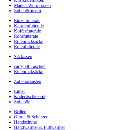
Kustköderboxen
Maden-Wurmboxen
Zubehörboxen
Einzelfutterale
Karpfenfutterale
Kofferfutterale
Rohrfutterale
Rutenrucksäcke
Rutenfutterale
Sitzkissen
carry-all-Taschen
Rutenrucksäcke
Zubehörkästen
Eimer
Köderfischkessel
Zubehör
Brillen
Gürtel & Schürzen
Handschuhe
Handwärmer & Fußwärmer