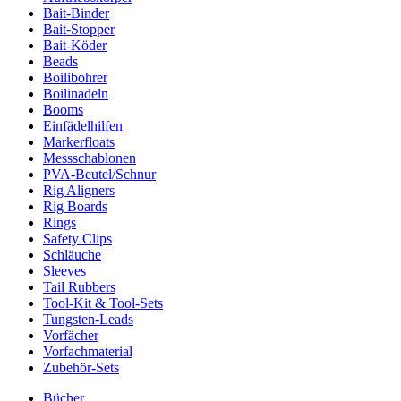
Bait-Binder
Bait-Stopper
Bait-Köder
Beads
Boilibohrer
Boilinadeln
Booms
Einfädelhilfen
Markerfloats
Messschablonen
PVA-Beutel/Schnur
Rig Aligners
Rig Boards
Rings
Safety Clips
Schläuche
Sleeves
Tail Rubbers
Tool-Kit & Tool-Sets
Tungsten-Leads
Vorfächer
Vorfachmaterial
Zubehör-Sets
Bücher