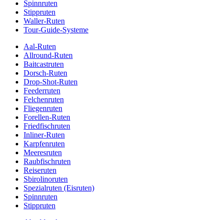
Spinnruten
Stippruten
Waller-Ruten
Tour-Guide-Systeme
Aal-Ruten
Allround-Ruten
Baitcastruten
Dorsch-Ruten
Drop-Shot-Ruten
Feederruten
Felchenruten
Fliegenruten
Forellen-Ruten
Friedfischruten
Inliner-Ruten
Karpfenruten
Meeresruten
Raubfischruten
Reiseruten
Sbirolinoruten
Spezialruten (Eisruten)
Spinnruten
Stippruten