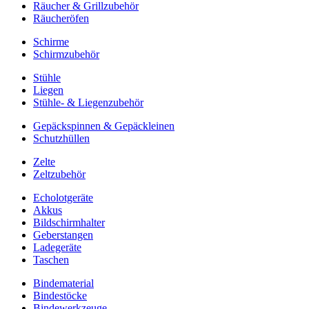
Räucher & Grillzubehör
Räucheröfen
Schirme
Schirmzubehör
Stühle
Liegen
Stühle- & Liegenzubehör
Gepäckspinnen & Gepäckleinen
Schutzhüllen
Zelte
Zeltzubehör
Echolotgeräte
Akkus
Bildschirmhalter
Geberstangen
Ladegeräte
Taschen
Bindematerial
Bindestöcke
Bindewerkzeuge