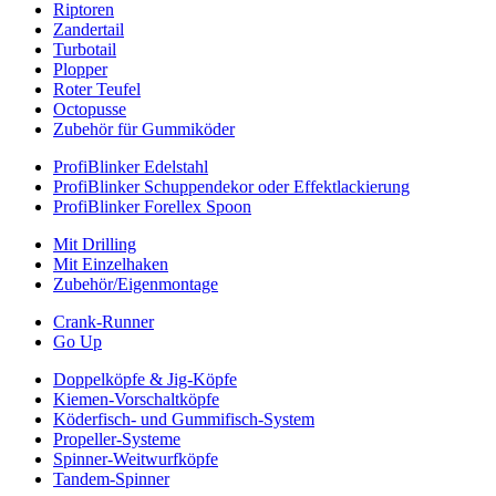
Riptoren
Zandertail
Turbotail
Plopper
Roter Teufel
Octopusse
Zubehör für Gummiköder
ProfiBlinker Edelstahl
ProfiBlinker Schuppendekor oder Effektlackierung
ProfiBlinker Forellex Spoon
Mit Drilling
Mit Einzelhaken
Zubehör/Eigenmontage
Crank-Runner
Go Up
Doppelköpfe & Jig-Köpfe
Kiemen-Vorschaltköpfe
Köderfisch- und Gummifisch-System
Propeller-Systeme
Spinner-Weitwurfköpfe
Tandem-Spinner