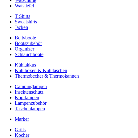
Watschuhe
Watstiefel
T-Shirts
Sweatshirts
Jacken
Bellyboote
Bootszubehör
Organizer
Schlauchboote
Kühlakkus
Kühlboxen & Kühltaschen
Thermobecher & Thermokannen
Campinglampen
Insektenschutz
Kopflampen
Lampenzubehör
Taschenlampen
Marker
Grills
Kocher