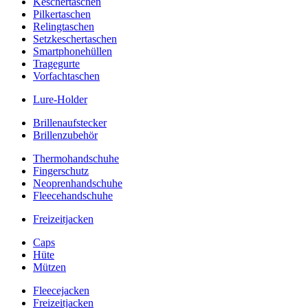
Keschertaschen
Pilkertaschen
Relingtaschen
Setzkeschertaschen
Smartphonehüllen
Tragegurte
Vorfachtaschen
Lure-Holder
Brillenaufstecker
Brillenzubehör
Thermohandschuhe
Fingerschutz
Neoprenhandschuhe
Fleecehandschuhe
Freizeitjacken
Caps
Hüte
Mützen
Fleecejacken
Freizeitjacken