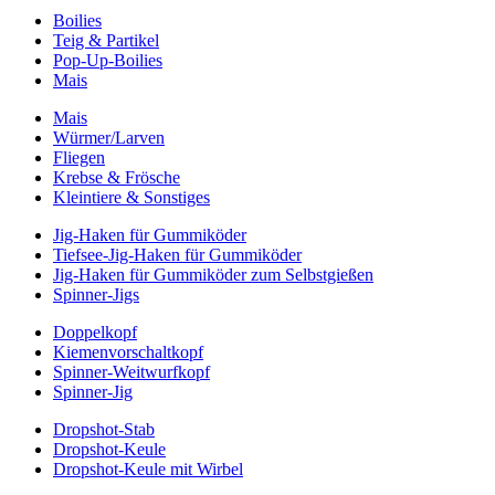
Boilies
Teig & Partikel
Pop-Up-Boilies
Mais
Mais
Würmer/Larven
Fliegen
Krebse & Frösche
Kleintiere & Sonstiges
Jig-Haken für Gummiköder
Tiefsee-Jig-Haken für Gummiköder
Jig-Haken für Gummiköder zum Selbstgießen
Spinner-Jigs
Doppelkopf
Kiemenvorschaltkopf
Spinner-Weitwurfkopf
Spinner-Jig
Dropshot-Stab
Dropshot-Keule
Dropshot-Keule mit Wirbel