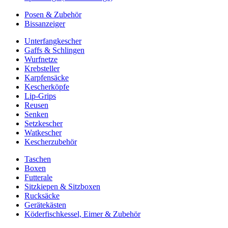
Posen & Zubehör
Bissanzeiger
Unterfangkescher
Gaffs & Schlingen
Wurfnetze
Krebsteller
Karpfensäcke
Kescherköpfe
Lip-Grips
Reusen
Senken
Setzkescher
Watkescher
Kescherzubehör
Taschen
Boxen
Futterale
Sitzkiepen & Sitzboxen
Rucksäcke
Gerätekästen
Köderfischkessel, Eimer & Zubehör