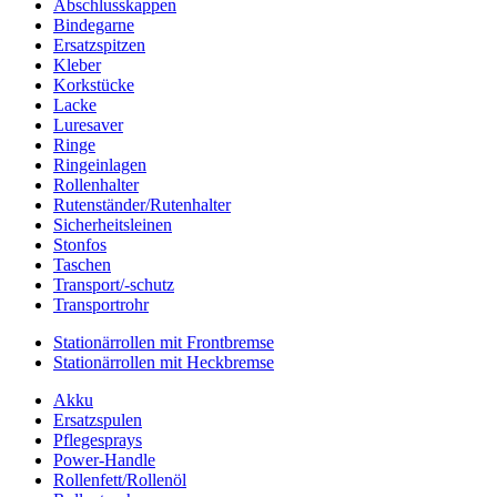
Abschlusskappen
Bindegarne
Ersatzspitzen
Kleber
Korkstücke
Lacke
Luresaver
Ringe
Ringeinlagen
Rollenhalter
Rutenständer/Rutenhalter
Sicherheitsleinen
Stonfos
Taschen
Transport/-schutz
Transportrohr
Stationärrollen mit Frontbremse
Stationärrollen mit Heckbremse
Akku
Ersatzspulen
Pflegesprays
Power-Handle
Rollenfett/Rollenöl