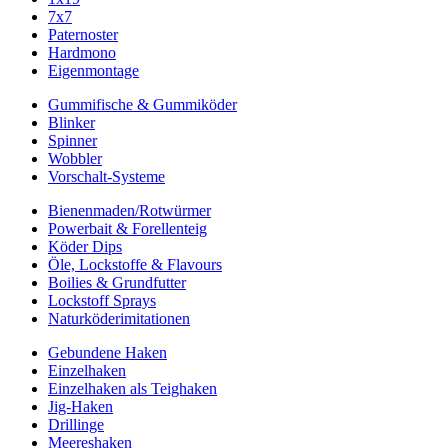
7x7
Paternoster
Hardmono
Eigenmontage
Gummifische & Gummiköder
Blinker
Spinner
Wobbler
Vorschalt-Systeme
Bienenmaden/Rotwürmer
Powerbait & Forellenteig
Köder Dips
Öle, Lockstoffe & Flavours
Boilies & Grundfutter
Lockstoff Sprays
Naturköderimitationen
Gebundene Haken
Einzelhaken
Einzelhaken als Teighaken
Jig-Haken
Drillinge
Meereshaken