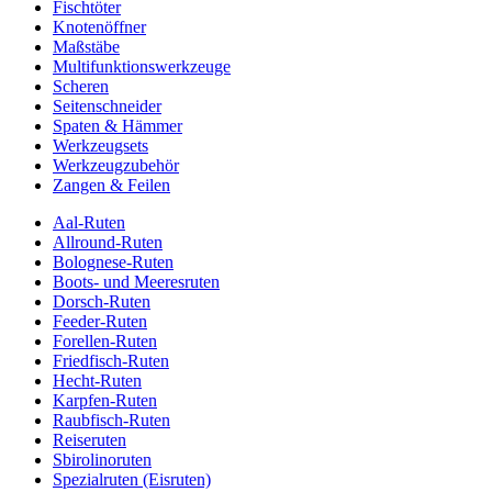
Fischtöter
Knotenöffner
Maßstäbe
Multifunktionswerkzeuge
Scheren
Seitenschneider
Spaten & Hämmer
Werkzeugsets
Werkzeugzubehör
Zangen & Feilen
Aal-Ruten
Allround-Ruten
Bolognese-Ruten
Boots- und Meeresruten
Dorsch-Ruten
Feeder-Ruten
Forellen-Ruten
Friedfisch-Ruten
Hecht-Ruten
Karpfen-Ruten
Raubfisch-Ruten
Reiseruten
Sbirolinoruten
Spezialruten (Eisruten)