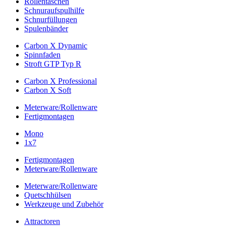
Rollentaschen
Schnuraufspulhilfe
Schnurfüllungen
Spulenbänder
Carbon X Dynamic
Spinnfaden
Stroft GTP Typ R
Carbon X Professional
Carbon X Soft
Meterware/Rollenware
Fertigmontagen
Mono
1x7
Fertigmontagen
Meterware/Rollenware
Meterware/Rollenware
Quetschhülsen
Werkzeuge und Zubehör
Attractoren