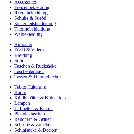
Accessoires
Freizeitbekleidung
Regenbekleidung
Schuhe & Stiefel
Sicherheitsbekleidung
Thermobekleidung
Watbekleidung
Aufnäher
DVD & Videos
Kleidung
Stifte
Taschen & Rucksäcke
Taschenlampen
Tassen & Thermobecher
Tablet Halterung
Boote
Kühlbehälter & Kühlakkus
Lampen
Luftbetten & Kissen
Picknicktaschen
Räuchern & Grillen
Schirme & Zubehör
Schlafsäcke & Decken