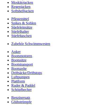
Moskitojacken
Regenjacken
Softshelljacken
Pflegemittel
Spikes & Sohlen
Stiefeleinsätze
Stiefelhalter
Stiefeltaschen
Zubehör Schwimmwesten
Anker
Bootsmotoren
Bootssitze
Bootstransport
Bootszelte
Driftsäcke/Driftstops
Luftpumpen
Plattform
Ruder & Paddel
Schöpfbecher
Benzinersatz
Glühstrümpfe