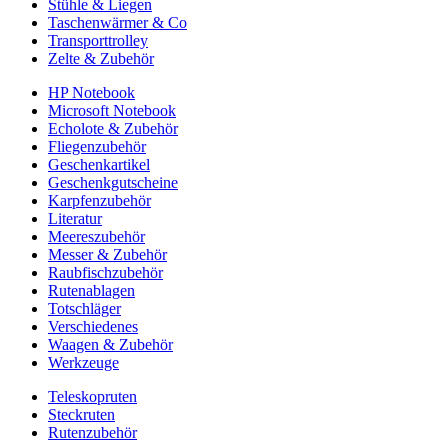
Stühle & Liegen
Taschenwärmer & Co
Transporttrolley
Zelte & Zubehör
HP Notebook
Microsoft Notebook
Echolote & Zubehör
Fliegenzubehör
Geschenkartikel
Geschenkgutscheine
Karpfenzubehör
Literatur
Meereszubehör
Messer & Zubehör
Raubfischzubehör
Rutenablagen
Totschläger
Verschiedenes
Waagen & Zubehör
Werkzeuge
Teleskopruten
Steckruten
Rutenzubehör