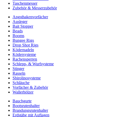
Taschenmesser
Zubehör & Messerzubehör
Angsthakenvorfächer
Ausleger
Bait Stopper
Beads
Booms
Bungee Rigs
Drop Shot Rigs
Ködernadeln
Ködersysteme
Rachensperren
Schlepp- & Wurfsysteme
Stinger
Rasseln
Sbirolinosysteme
Schläuche
Vorfächer & Zubehör
Wallerhölzer
Bauchgurte
Bootsrutenhalter
Brandungsrutenhalter
Erdstäbe mit Auflagen