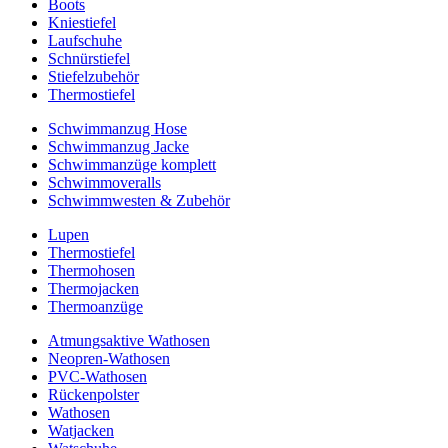
Boots
Kniestiefel
Laufschuhe
Schnürstiefel
Stiefelzubehör
Thermostiefel
Schwimmanzug Hose
Schwimmanzug Jacke
Schwimmanzüge komplett
Schwimmoveralls
Schwimmwesten & Zubehör
Lupen
Thermostiefel
Thermohosen
Thermojacken
Thermoanzüge
Atmungsaktive Wathosen
Neopren-Wathosen
PVC-Wathosen
Rückenpolster
Wathosen
Watjacken