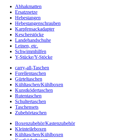
Abhakmatten
Ersatznetze
Hebestangen
Hebestangenschrauben
Karpfensackadapter
Kescherstöcke
Landehandschuhe
Leinen, etc.
Schwimmhilfen
Y-Stücke/Y-Stöcke
carry-all-Taschen
Forellentaschen
Gürteltaschen
Kühltaschen/Kühlboxen
Kunstködertaschen
Rutentaschen
Schultertaschen
Taschensets
Zubehörtaschen
Boxenzubehör/Kastenzubehör
Kleinteileboxen
Kühltaschen/Kühlboxen