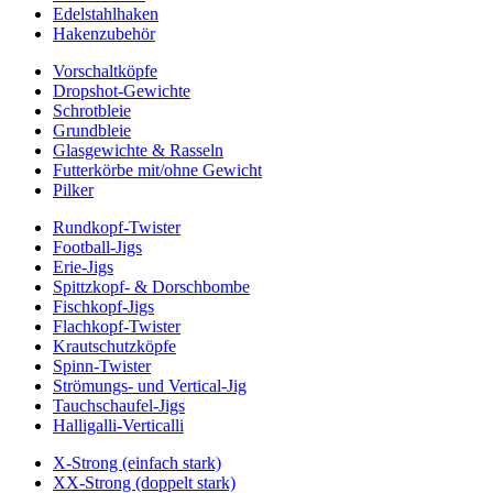
Edelstahlhaken
Hakenzubehör
Vorschaltköpfe
Dropshot-Gewichte
Schrotbleie
Grundbleie
Glasgewichte & Rasseln
Futterkörbe mit/ohne Gewicht
Pilker
Rundkopf-Twister
Football-Jigs
Erie-Jigs
Spittzkopf- & Dorschbombe
Fischkopf-Jigs
Flachkopf-Twister
Krautschutzköpfe
Spinn-Twister
Strömungs- und Vertical-Jig
Tauchschaufel-Jigs
Halligalli-Verticalli
X-Strong (einfach stark)
XX-Strong (doppelt stark)