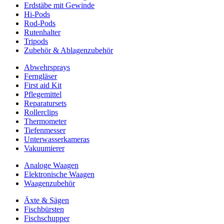
Erdstäbe mit Gewinde
Hi-Pods
Rod-Pods
Rutenhalter
Tripods
Zubehör & Ablagenzubehör
Abwehrsprays
Ferngläser
First aid Kit
Pflegemittel
Reparatursets
Rollerclips
Thermometer
Tiefenmesser
Unterwasserkameras
Vakuumierer
Analoge Waagen
Elektronische Waagen
Waagenzubehör
Äxte & Sägen
Fischbürsten
Fischschupper