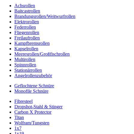
Achsrollen
Baitcastrollen
Brandungsrollen/Weitwurfrollen
Elektrorollen
Federrollen
Fliegenrollen
Freilaufrollen
Kampfbremsrollen
Kapselrollen
Meeresrollen/Großfischrollen
Multirollen
Spinnrollen
Stationärrollen
Angelrollenzubehör
Geflochtene Schnüre
Monofile Schnüre
Fibresteel
Dropshot-Stahl & Stinger
Carbon X Protector
Titan
Wolfram/Tungsten
1x7
1x19