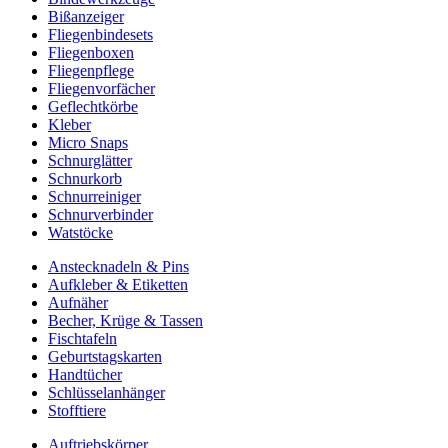
Bißanzeiger
Fliegenbindesets
Fliegenboxen
Fliegenpflege
Fliegenvorfächer
Geflechtkörbe
Kleber
Micro Snaps
Schnurglätter
Schnurkorb
Schnurreiniger
Schnurverbinder
Watstöcke
Anstecknadeln & Pins
Aufkleber & Etiketten
Aufnäher
Becher, Krüge & Tassen
Fischtafeln
Geburtstagskarten
Handtücher
Schlüsselanhänger
Stofftiere
Auftriebskörper