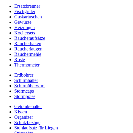
Ersatzbrenner
Fischgriller
Gaskartuschen
Gewürze
Heizungen
Kochersets
Räucheraufsätze
Räucherhaken
Räucherlaugen
Räuchermehle
Roste
Thermometer
Erdbohrer
Schirmhalter
Schirmüberwurf
Stormcaps
Stormpoles
Getränkehalter
Kissen
Organizer
Schutzbezüge
Stuhlaufsatz für Liegen