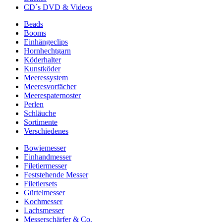
CD´s DVD & Videos
Beads
Booms
Einhängeclips
Hornhechtgarn
Köderhalter
Kunstköder
Meeressystem
Meeresvorfächer
Meerespaternoster
Perlen
Schläuche
Sortimente
Verschiedenes
Bowiemesser
Einhandmesser
Filetiermesser
Feststehende Messer
Filetiersets
Gürtelmesser
Kochmesser
Lachsmesser
Messerschärfer & Co.