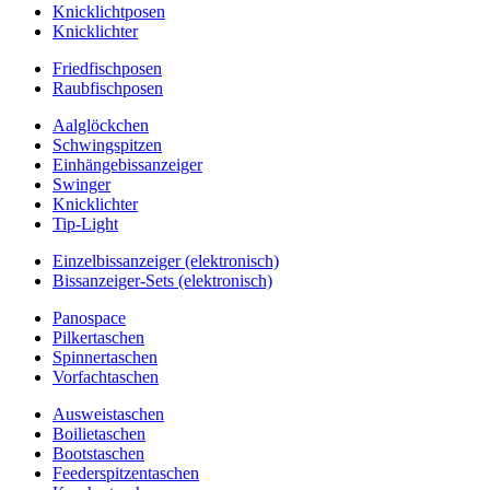
Knicklichtposen
Knicklichter
Friedfischposen
Raubfischposen
Aalglöckchen
Schwingspitzen
Einhängebissanzeiger
Swinger
Knicklichter
Tip-Light
Einzelbissanzeiger (elektronisch)
Bissanzeiger-Sets (elektronisch)
Panospace
Pilkertaschen
Spinnertaschen
Vorfachtaschen
Ausweistaschen
Boilietaschen
Bootstaschen
Feederspitzentaschen