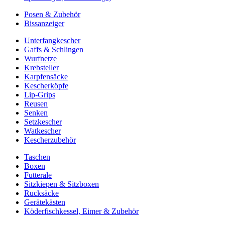
Posen & Zubehör
Bissanzeiger
Unterfangkescher
Gaffs & Schlingen
Wurfnetze
Krebsteller
Karpfensäcke
Kescherköpfe
Lip-Grips
Reusen
Senken
Setzkescher
Watkescher
Kescherzubehör
Taschen
Boxen
Futterale
Sitzkiepen & Sitzboxen
Rucksäcke
Gerätekästen
Köderfischkessel, Eimer & Zubehör