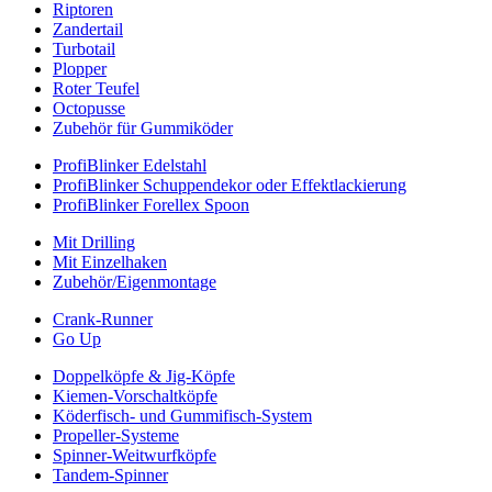
Riptoren
Zandertail
Turbotail
Plopper
Roter Teufel
Octopusse
Zubehör für Gummiköder
ProfiBlinker Edelstahl
ProfiBlinker Schuppendekor oder Effektlackierung
ProfiBlinker Forellex Spoon
Mit Drilling
Mit Einzelhaken
Zubehör/Eigenmontage
Crank-Runner
Go Up
Doppelköpfe & Jig-Köpfe
Kiemen-Vorschaltköpfe
Köderfisch- und Gummifisch-System
Propeller-Systeme
Spinner-Weitwurfköpfe
Tandem-Spinner