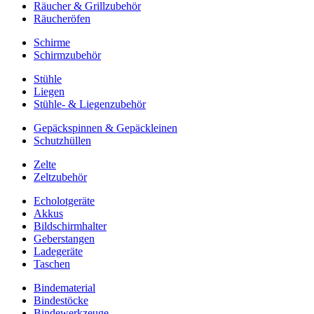
Räucher & Grillzubehör
Räucheröfen
Schirme
Schirmzubehör
Stühle
Liegen
Stühle- & Liegenzubehör
Gepäckspinnen & Gepäckleinen
Schutzhüllen
Zelte
Zeltzubehör
Echolotgeräte
Akkus
Bildschirmhalter
Geberstangen
Ladegeräte
Taschen
Bindematerial
Bindestöcke
Bindewerkzeuge