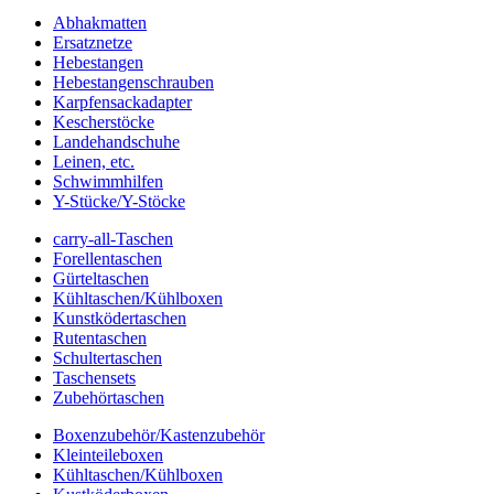
Abhakmatten
Ersatznetze
Hebestangen
Hebestangenschrauben
Karpfensackadapter
Kescherstöcke
Landehandschuhe
Leinen, etc.
Schwimmhilfen
Y-Stücke/Y-Stöcke
carry-all-Taschen
Forellentaschen
Gürteltaschen
Kühltaschen/Kühlboxen
Kunstködertaschen
Rutentaschen
Schultertaschen
Taschensets
Zubehörtaschen
Boxenzubehör/Kastenzubehör
Kleinteileboxen
Kühltaschen/Kühlboxen