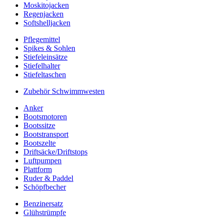
Moskitojacken
Regenjacken
Softshelljacken
Pflegemittel
Spikes & Sohlen
Stiefeleinsätze
Stiefelhalter
Stiefeltaschen
Zubehör Schwimmwesten
Anker
Bootsmotoren
Bootssitze
Bootstransport
Bootszelte
Driftsäcke/Driftstops
Luftpumpen
Plattform
Ruder & Paddel
Schöpfbecher
Benzinersatz
Glühstrümpfe