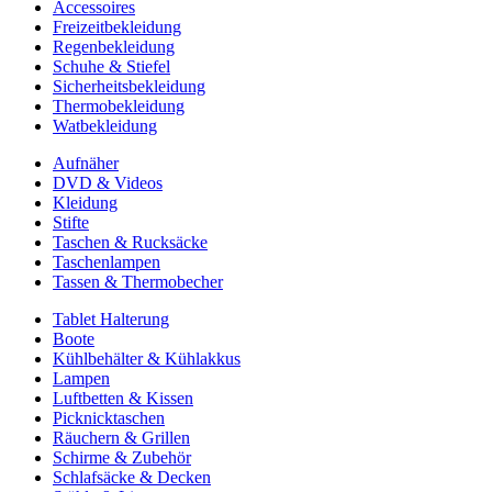
Accessoires
Freizeitbekleidung
Regenbekleidung
Schuhe & Stiefel
Sicherheitsbekleidung
Thermobekleidung
Watbekleidung
Aufnäher
DVD & Videos
Kleidung
Stifte
Taschen & Rucksäcke
Taschenlampen
Tassen & Thermobecher
Tablet Halterung
Boote
Kühlbehälter & Kühlakkus
Lampen
Luftbetten & Kissen
Picknicktaschen
Räuchern & Grillen
Schirme & Zubehör
Schlafsäcke & Decken