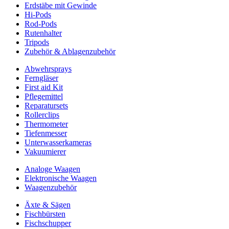
Erdstäbe mit Gewinde
Hi-Pods
Rod-Pods
Rutenhalter
Tripods
Zubehör & Ablagenzubehör
Abwehrsprays
Ferngläser
First aid Kit
Pflegemittel
Reparatursets
Rollerclips
Thermometer
Tiefenmesser
Unterwasserkameras
Vakuumierer
Analoge Waagen
Elektronische Waagen
Waagenzubehör
Äxte & Sägen
Fischbürsten
Fischschupper