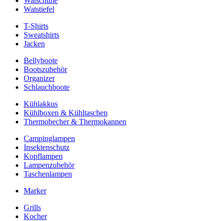
Watschuhe
Watstiefel
T-Shirts
Sweatshirts
Jacken
Bellyboote
Bootszubehör
Organizer
Schlauchboote
Kühlakkus
Kühlboxen & Kühltaschen
Thermobecher & Thermokannen
Campinglampen
Insektenschutz
Kopflampen
Lampenzubehör
Taschenlampen
Marker
Grills
Kocher