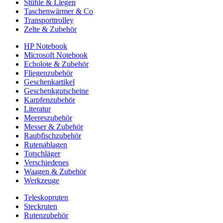
Stühle & Liegen
Taschenwärmer & Co
Transporttrolley
Zelte & Zubehör
HP Notebook
Microsoft Notebook
Echolote & Zubehör
Fliegenzubehör
Geschenkartikel
Geschenkgutscheine
Karpfenzubehör
Literatur
Meereszubehör
Messer & Zubehör
Raubfischzubehör
Rutenablagen
Totschläger
Verschiedenes
Waagen & Zubehör
Werkzeuge
Teleskopruten
Steckruten
Rutenzubehör