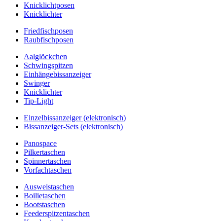
Knicklichtposen
Knicklichter
Friedfischposen
Raubfischposen
Aalglöckchen
Schwingspitzen
Einhängebissanzeiger
Swinger
Knicklichter
Tip-Light
Einzelbissanzeiger (elektronisch)
Bissanzeiger-Sets (elektronisch)
Panospace
Pilkertaschen
Spinnertaschen
Vorfachtaschen
Ausweistaschen
Boilietaschen
Bootstaschen
Feederspitzentaschen