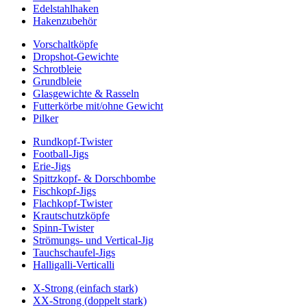
Edelstahlhaken
Hakenzubehör
Vorschaltköpfe
Dropshot-Gewichte
Schrotbleie
Grundbleie
Glasgewichte & Rasseln
Futterkörbe mit/ohne Gewicht
Pilker
Rundkopf-Twister
Football-Jigs
Erie-Jigs
Spittzkopf- & Dorschbombe
Fischkopf-Jigs
Flachkopf-Twister
Krautschutzköpfe
Spinn-Twister
Strömungs- und Vertical-Jig
Tauchschaufel-Jigs
Halligalli-Verticalli
X-Strong (einfach stark)
XX-Strong (doppelt stark)