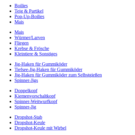
Boilies
Teig & Partikel
Pop-Up-Boilies
Mais
Mais
Würmer/Larven
Fliegen
Krebse & Frösche
Kleintiere & Sonstiges
Jig-Haken für Gummiköder
Tiefsee-Jig-Haken für Gummiköder
Jig-Haken für Gummiköder zum Selbstgießen
Spinner-Jigs
Doppelkopf
Kiemenvorschaltkopf
Spinner-Weitwurfkopf
Spinner-Jig
Dropshot-Stab
Dropshot-Keule
Dropshot-Keule mit Wirbel