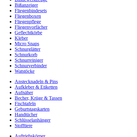
Bißanzeiger
Fliegenbindesets
Fliegenboxen
Fliegenpflege
Fliegenvorfächer
Geflechtkörbe
Kleber
Micro Snaps
Schnurglätter
Schnurkorb
Schnurreiniger
Schnurverbinder
Watstöcke
Anstecknadeln & Pins
Aufkleber & Etiketten
Aufnäher
Becher, Krüge & Tassen
Fischtafeln
Geburtstagskarten
Handtücher
Schlüsselanhänger
Stofftiere
Auftriebskörper