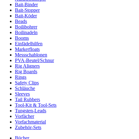
Bait-Binder
Bait-Stopper
Bait-Köder
Beads
Boilibohrer
Boilinadeln
Booms
Einfädelhilfen
Markerfloats
Messschablonen
PVA-Beutel/Schnur
Rig Aligners
Rig Boards
Rings
Safety Clips
Schläuche
Sleeves
Tail Rubbers
Tool-Kit & Tool-Sets
Tungsten-Leads
Vorfächer
Vorfachmaterial
Zubehör-Sets
Bücher