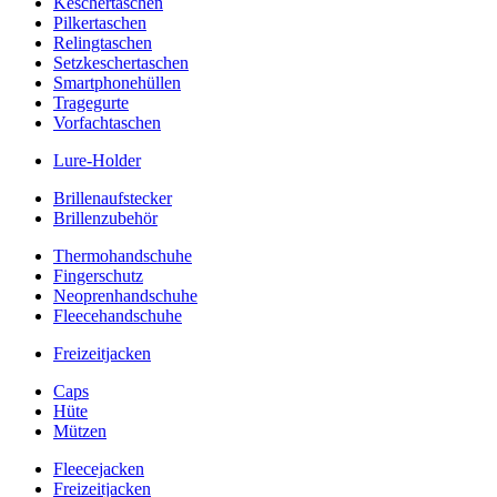
Keschertaschen
Pilkertaschen
Relingtaschen
Setzkeschertaschen
Smartphonehüllen
Tragegurte
Vorfachtaschen
Lure-Holder
Brillenaufstecker
Brillenzubehör
Thermohandschuhe
Fingerschutz
Neoprenhandschuhe
Fleecehandschuhe
Freizeitjacken
Caps
Hüte
Mützen
Fleecejacken
Freizeitjacken