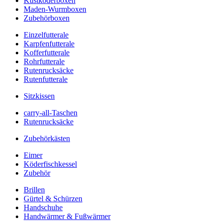
Kustköderboxen
Maden-Wurmboxen
Zubehörboxen
Einzelfutterale
Karpfenfutterale
Kofferfutterale
Rohrfutterale
Rutenrucksäcke
Rutenfutterale
Sitzkissen
carry-all-Taschen
Rutenrucksäcke
Zubehörkästen
Eimer
Köderfischkessel
Zubehör
Brillen
Gürtel & Schürzen
Handschuhe
Handwärmer & Fußwärmer