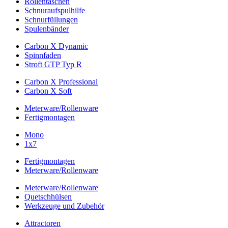
Rollentaschen
Schnuraufspulhilfe
Schnurfüllungen
Spulenbänder
Carbon X Dynamic
Spinnfaden
Stroft GTP Typ R
Carbon X Professional
Carbon X Soft
Meterware/Rollenware
Fertigmontagen
Mono
1x7
Fertigmontagen
Meterware/Rollenware
Meterware/Rollenware
Quetschhülsen
Werkzeuge und Zubehör
Attractoren