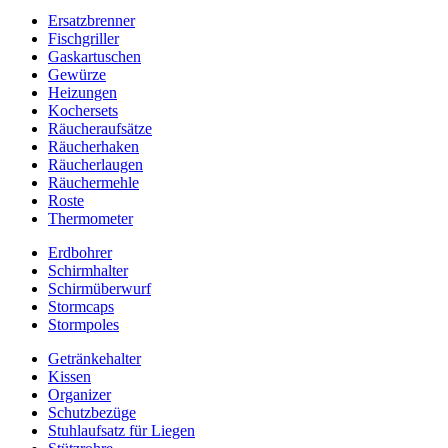
Ersatzbrenner
Fischgriller
Gaskartuschen
Gewürze
Heizungen
Kochersets
Räucheraufsätze
Räucherhaken
Räucherlaugen
Räuchermehle
Roste
Thermometer
Erdbohrer
Schirmhalter
Schirmüberwurf
Stormcaps
Stormpoles
Getränkehalter
Kissen
Organizer
Schutzbezüge
Stuhlaufsatz für Liegen