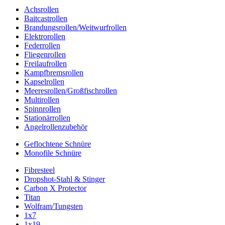
Achsrollen
Baitcastrollen
Brandungsrollen/Weitwurfrollen
Elektrorollen
Federrollen
Fliegenrollen
Freilaufrollen
Kampfbremsrollen
Kapselrollen
Meeresrollen/Großfischrollen
Multirollen
Spinnrollen
Stationärrollen
Angelrollenzubehör
Geflochtene Schnüre
Monofile Schnüre
Fibresteel
Dropshot-Stahl & Stinger
Carbon X Protector
Titan
Wolfram/Tungsten
1x7
1x19