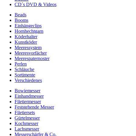
CD´s DVD & Videos
Beads
Booms
Einhängeclips
Hornhechtgarn
Köderhalter
Kunstköder
Meeressystem
Meeresvorfächer
Meerespaternoster
Perlen
Schläuche
Sortimente
Verschiedenes
Bowiemesser
Einhandmesser
Filetiermesser
Feststehende Messer
Filetiersets
Gürtelmesser
Kochmesser
Lachsmesser
Messerschärfer & Co.