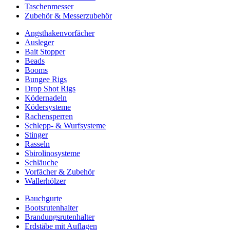
Taschenmesser
Zubehör & Messerzubehör
Angsthakenvorfächer
Ausleger
Bait Stopper
Beads
Booms
Bungee Rigs
Drop Shot Rigs
Ködernadeln
Ködersysteme
Rachensperren
Schlepp- & Wurfsysteme
Stinger
Rasseln
Sbirolinosysteme
Schläuche
Vorfächer & Zubehör
Wallerhölzer
Bauchgurte
Bootsrutenhalter
Brandungsrutenhalter
Erdstäbe mit Auflagen