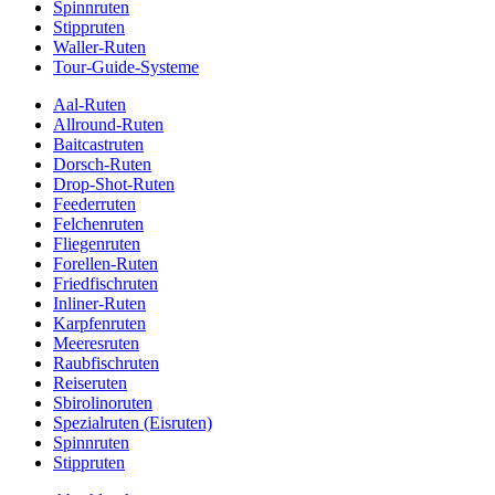
Spinnruten
Stippruten
Waller-Ruten
Tour-Guide-Systeme
Aal-Ruten
Allround-Ruten
Baitcastruten
Dorsch-Ruten
Drop-Shot-Ruten
Feederruten
Felchenruten
Fliegenruten
Forellen-Ruten
Friedfischruten
Inliner-Ruten
Karpfenruten
Meeresruten
Raubfischruten
Reiseruten
Sbirolinoruten
Spezialruten (Eisruten)
Spinnruten
Stippruten