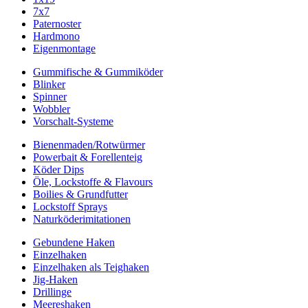
7x7
Paternoster
Hardmono
Eigenmontage
Gummifische & Gummiköder
Blinker
Spinner
Wobbler
Vorschalt-Systeme
Bienenmaden/Rotwürmer
Powerbait & Forellenteig
Köder Dips
Öle, Lockstoffe & Flavours
Boilies & Grundfutter
Lockstoff Sprays
Naturköderimitationen
Gebundene Haken
Einzelhaken
Einzelhaken als Teighaken
Jig-Haken
Drillinge
Meereshaken