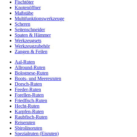
Fischtöter
Knotenöffner
Maßstäbe
Multifunktionswerkzeuge
Scheren
Seitenschneider
Spaten & Hämmer
Werkzeugsets
Werkzeugzubehör
Zangen & Feilen
Aal-Ruten
Allround-Ruten
Bolognese-Ruten
Boots- und Meeresruten
Dorsch-Ruten
Feeder-Ruten
Forellen-Ruten
Friedfisch-Ruten
Hecht-Ruten
Karpfen-Ruten
Raubfisch-Ruten
Reiseruten
Sbirolinoruten
Spezialruten (Eisruten)