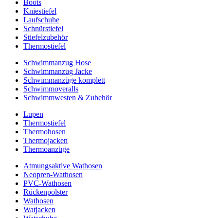
Boots
Kniestiefel
Laufschuhe
Schnürstiefel
Stiefelzubehör
Thermostiefel
Schwimmanzug Hose
Schwimmanzug Jacke
Schwimmanzüge komplett
Schwimmoveralls
Schwimmwesten & Zubehör
Lupen
Thermostiefel
Thermohosen
Thermojacken
Thermoanzüge
Atmungsaktive Wathosen
Neopren-Wathosen
PVC-Wathosen
Rückenpolster
Wathosen
Watjacken