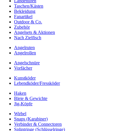
Landehilfen
Taschen/Kästen
Bekleidung
Fanartikel
Outdoor & Co.
Zubehör
Angelsets & Aktionen
Nach Zielfisch
Angelruten
Angelrollen
Angelschnüre
Vorfächer
Kunstköder
Lebendköder/Fressköder
Haken
Bleie & Gewichte
Jig-Köpfe
Wirbel
Snaps (Karabiner)
Verbinder & Connectoren
Splintringe (Schlüsselringe)