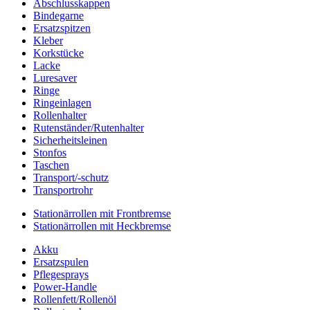
Abschlusskappen
Bindegarne
Ersatzspitzen
Kleber
Korkstücke
Lacke
Luresaver
Ringe
Ringeinlagen
Rollenhalter
Rutenständer/Rutenhalter
Sicherheitsleinen
Stonfos
Taschen
Transport/-schutz
Transportrohr
Stationärrollen mit Frontbremse
Stationärrollen mit Heckbremse
Akku
Ersatzspulen
Pflegesprays
Power-Handle
Rollenfett/Rollenöl