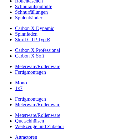
Rollentaschen
Schnuraufspulhilfe
Schnurfüllungen
Spulenbänder
Carbon X Dynamic
Spinnfaden
Stroft GTP Typ R
Carbon X Professional
Carbon X Soft
Meterware/Rollenware
Fertigmontagen
Mono
1x7
Fertigmontagen
Meterware/Rollenware
Meterware/Rollenware
Quetschhülsen
Werkzeuge und Zubehör
Attractoren