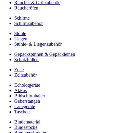
Räucher & Grillzubehör
Räucheröfen
Schirme
Schirmzubehör
Stühle
Liegen
Stühle- & Liegenzubehör
Gepäckspinnen & Gepäckleinen
Schutzhüllen
Zelte
Zeltzubehör
Echolotgeräte
Akkus
Bildschirmhalter
Geberstangen
Ladegeräte
Taschen
Bindematerial
Bindestöcke
Bindewerkzeuge