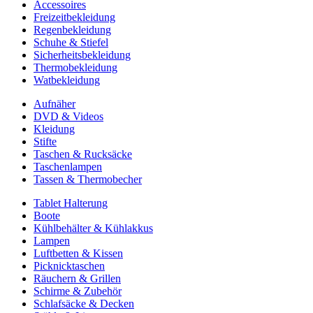
Accessoires
Freizeitbekleidung
Regenbekleidung
Schuhe & Stiefel
Sicherheitsbekleidung
Thermobekleidung
Watbekleidung
Aufnäher
DVD & Videos
Kleidung
Stifte
Taschen & Rucksäcke
Taschenlampen
Tassen & Thermobecher
Tablet Halterung
Boote
Kühlbehälter & Kühlakkus
Lampen
Luftbetten & Kissen
Picknicktaschen
Räuchern & Grillen
Schirme & Zubehör
Schlafsäcke & Decken