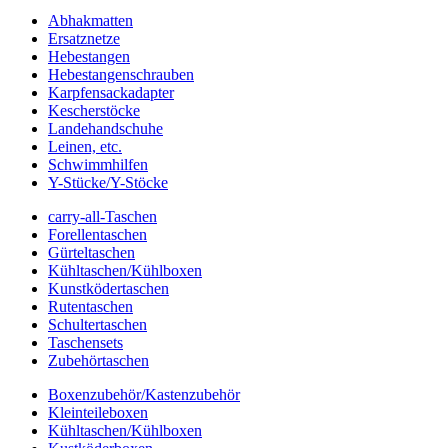
Abhakmatten
Ersatznetze
Hebestangen
Hebestangenschrauben
Karpfensackadapter
Kescherstöcke
Landehandschuhe
Leinen, etc.
Schwimmhilfen
Y-Stücke/Y-Stöcke
carry-all-Taschen
Forellentaschen
Gürteltaschen
Kühltaschen/Kühlboxen
Kunstködertaschen
Rutentaschen
Schultertaschen
Taschensets
Zubehörtaschen
Boxenzubehör/Kastenzubehör
Kleinteileboxen
Kühltaschen/Kühlboxen