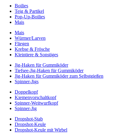
Boilies
Teig & Partikel
Pop-Up-Boilies
Mais
Mais
Würmer/Larven
Fliegen
Krebse & Frösche
Kleintiere & Sonstiges
Jig-Haken für Gummiköder
Tiefsee-Jig-Haken für Gummiköder
Jig-Haken für Gummiköder zum Selbstgießen
Spinner-Jigs
Doppelkopf
Kiemenvorschaltkopf
Spinner-Weitwurfkopf
Spinner-Jig
Dropshot-Stab
Dropshot-Keule
Dropshot-Keule mit Wirbel