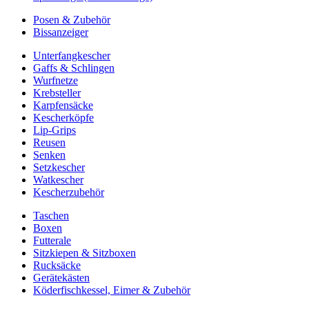
Posen & Zubehör
Bissanzeiger
Unterfangkescher
Gaffs & Schlingen
Wurfnetze
Krebsteller
Karpfensäcke
Kescherköpfe
Lip-Grips
Reusen
Senken
Setzkescher
Watkescher
Kescherzubehör
Taschen
Boxen
Futterale
Sitzkiepen & Sitzboxen
Rucksäcke
Gerätekästen
Köderfischkessel, Eimer & Zubehör