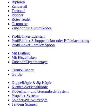
Riptoren
Zandertail
Turbotail
Plopper
Roter Teufel
Octopusse
Zubehör für Gummiköder
ProfiBlinker Edelstahl
ProfiBlinker Schuppendekor oder Effektlackierung
ProfiBlinker Forellex Spoon
Mit Drilling
Mit Einzelhaken
Zubehör/Eigenmontage
Crank-Runner
Go Up
Doppelköpfe & Jig-Köpfe
Kiemen-Vorschaltköpfe
Köderfisch- und Gummifisch-System
Propeller-Systeme
Spinner-Weitwurfköpfe
Tandem-Spinner