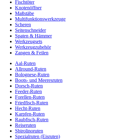
Fischtöter
Knotenöffner
Maßstäbe
Multifunktionswerkzeuge
Scheren
Seitenschneider
Spaten & Hämmer
Werkzeugsets
Werkzeugzubehör
Zangen & Feilen
Aal-Ruten
Allround-Ruten
Bolognese-Ruten
Boots- und Meeresruten
Dorsch-Ruten
Feeder-Ruten
Forellen-Ruten
Friedfisch-Ruten
Hecht-Ruten
Karpfen-Ruten
Raubfisch-Ruten
Reiseruten
Sbirolinoruten
Spezialruten (Eisruten)