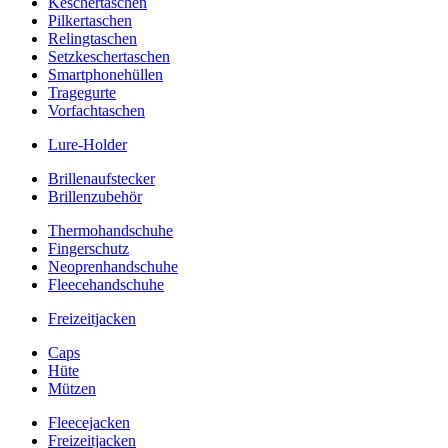
Keschertaschen
Pilkertaschen
Relingtaschen
Setzkeschertaschen
Smartphonehüllen
Tragegurte
Vorfachtaschen
Lure-Holder
Brillenaufstecker
Brillenzubehör
Thermohandschuhe
Fingerschutz
Neoprenhandschuhe
Fleecehandschuhe
Freizeitjacken
Caps
Hüte
Mützen
Fleecejacken
Freizeitjacken