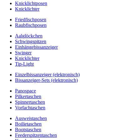
Knicklichtposen
Knicklichter
Friedfischposen
Raubfischposen
Aalglöckchen
Schwingspitzen
Einhängebissanzeiger
Swinger
Knicklichter
Tip-Light
Einzelbissanzeiger (elektronisch)
Bissanzeiger-Sets (elektronisch)
Panospace
Pilkertaschen
Spinnertaschen
Vorfachtaschen
Ausweistaschen
Boilietaschen
Bootstaschen
Feederspitzentaschen