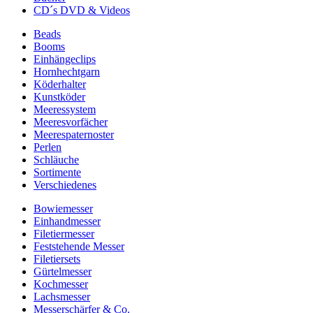
CD´s DVD & Videos
Beads
Booms
Einhängeclips
Hornhechtgarn
Köderhalter
Kunstköder
Meeressystem
Meeresvorfächer
Meerespaternoster
Perlen
Schläuche
Sortimente
Verschiedenes
Bowiemesser
Einhandmesser
Filetiermesser
Feststehende Messer
Filetiersets
Gürtelmesser
Kochmesser
Lachsmesser
Messerschärfer & Co.