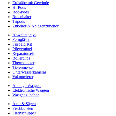
Erdstäbe mit Gewinde
Hi-Pods
Rod-Pods
Rutenhalter
Tripods
Zubehör & Ablagenzubehör
Abwehrsprays
Ferngläser
First aid Kit
Pflegemittel
Reparatursets
Rollerclips
Thermometer
Tiefenmesser
Unterwasserkameras
Vakuumierer
Analoge Waagen
Elektronische Waagen
Waagenzubehör
Äxte & Sägen
Fischbürsten
Fischschupper