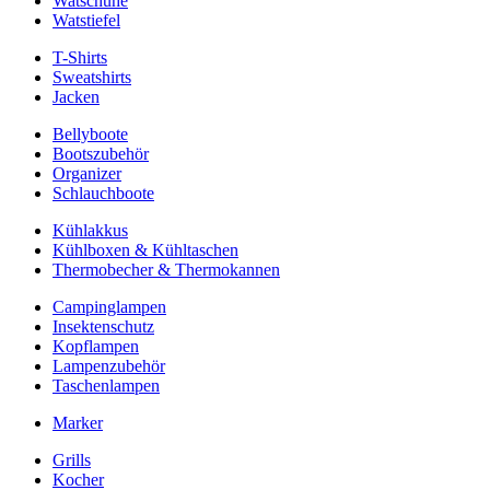
Watschuhe
Watstiefel
T-Shirts
Sweatshirts
Jacken
Bellyboote
Bootszubehör
Organizer
Schlauchboote
Kühlakkus
Kühlboxen & Kühltaschen
Thermobecher & Thermokannen
Campinglampen
Insektenschutz
Kopflampen
Lampenzubehör
Taschenlampen
Marker
Grills
Kocher