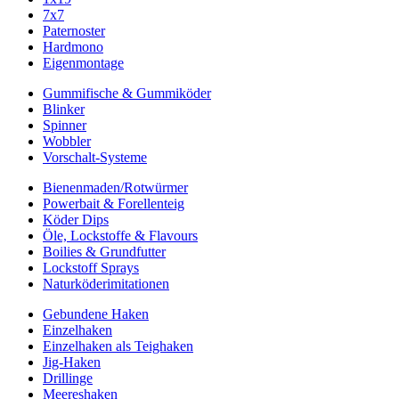
7x7
Paternoster
Hardmono
Eigenmontage
Gummifische & Gummiköder
Blinker
Spinner
Wobbler
Vorschalt-Systeme
Bienenmaden/Rotwürmer
Powerbait & Forellenteig
Köder Dips
Öle, Lockstoffe & Flavours
Boilies & Grundfutter
Lockstoff Sprays
Naturköderimitationen
Gebundene Haken
Einzelhaken
Einzelhaken als Teighaken
Jig-Haken
Drillinge
Meereshaken