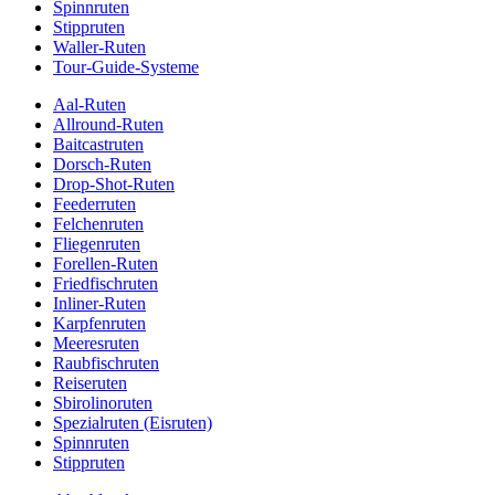
Spinnruten
Stippruten
Waller-Ruten
Tour-Guide-Systeme
Aal-Ruten
Allround-Ruten
Baitcastruten
Dorsch-Ruten
Drop-Shot-Ruten
Feederruten
Felchenruten
Fliegenruten
Forellen-Ruten
Friedfischruten
Inliner-Ruten
Karpfenruten
Meeresruten
Raubfischruten
Reiseruten
Sbirolinoruten
Spezialruten (Eisruten)
Spinnruten
Stippruten