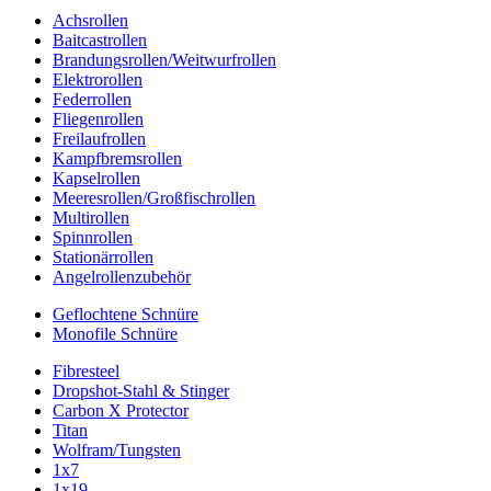
Achsrollen
Baitcastrollen
Brandungsrollen/Weitwurfrollen
Elektrorollen
Federrollen
Fliegenrollen
Freilaufrollen
Kampfbremsrollen
Kapselrollen
Meeresrollen/Großfischrollen
Multirollen
Spinnrollen
Stationärrollen
Angelrollenzubehör
Geflochtene Schnüre
Monofile Schnüre
Fibresteel
Dropshot-Stahl & Stinger
Carbon X Protector
Titan
Wolfram/Tungsten
1x7
1x19