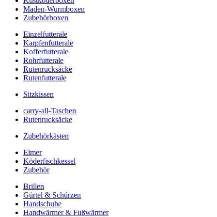
Kustköderboxen
Maden-Wurmboxen
Zubehörboxen
Einzelfutterale
Karpfenfutterale
Kofferfutterale
Rohrfutterale
Rutenrucksäcke
Rutenfutterale
Sitzkissen
carry-all-Taschen
Rutenrucksäcke
Zubehörkästen
Eimer
Köderfischkessel
Zubehör
Brillen
Gürtel & Schürzen
Handschuhe
Handwärmer & Fußwärmer