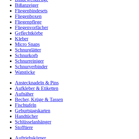
Bißanzeiger
Fliegenbindesets
Fliegenboxen
Fliegenpflege
Fliegenvorfächer
Geflechtkörbe
Kleber
Micro Snaps
Schnurglätter
Schnurkorb
Schnurreiniger
Schnurverbinder
Watstöcke
Anstecknadeln & Pins
Aufkleber & Etiketten
Aufnäher
Becher, Krüge & Tassen
Fischtafeln
Geburtstagskarten
Handtücher
Schlüsselanhänger
Stofftiere
Auftriebskörper