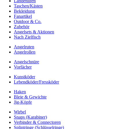
Landehilfen
Taschen/Kästen
Bekleidung
Fanartikel
Outdoor & Co.
Zubehör
Angelsets & Aktionen
Nach Zielfisch
Angelruten
Angelrollen
Angelschnüre
Vorfächer
Kunstköder
Lebendköder/Fressköder
Haken
Bleie & Gewichte
Jig-Köpfe
Wirbel
Snaps (Karabiner)
Verbinder & Connectoren
Splintringe (Schlüsselringe)