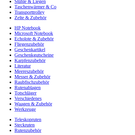
Stühle & Liegen
Taschenwärmer & Co
Transporttrolley
Zelte & Zubehör
HP Notebook
Microsoft Notebook
Echolote & Zubehör
Fliegenzubehör
Geschenkartikel
Geschenkgutscheine
Karpfenzubehör
Literatur
Meereszubehör
Messer & Zubehör
Raubfischzubehör
Rutenablagen
Totschläger
Verschiedenes
Waagen & Zubehör
Werkzeuge
Teleskopruten
Steckruten
Rutenzubehör