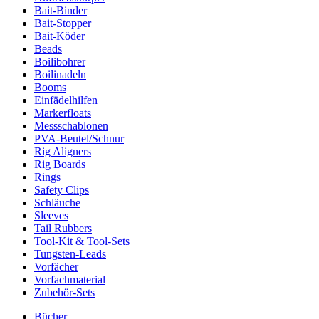
Bait-Binder
Bait-Stopper
Bait-Köder
Beads
Boilibohrer
Boilinadeln
Booms
Einfädelhilfen
Markerfloats
Messschablonen
PVA-Beutel/Schnur
Rig Aligners
Rig Boards
Rings
Safety Clips
Schläuche
Sleeves
Tail Rubbers
Tool-Kit & Tool-Sets
Tungsten-Leads
Vorfächer
Vorfachmaterial
Zubehör-Sets
Bücher