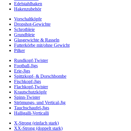
Edelstahlhaken
Hakenzubehör
Vorschaltköpfe
Dropshot-Gewichte
Schrotbleie
Grundbleie
Glasgewichte & Rasseln
Futterkörbe mit/ohne Gewicht
Pilker
Rundkopf-Twister
Football-Jigs
Erie-Jigs
Spittzkopf- & Dorschbombe
Fischkopf-Jigs
Flachkopf-Twister
Krautschutzköpfe
Spinn-Twister
Strömungs- und Vertical-Jig
Tauchschaufel-Jigs
Halligalli-Verticalli
X-Strong (einfach stark)
XX-Strong (doppelt stark)