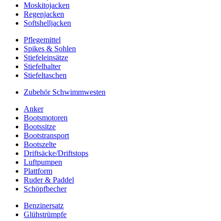
Moskitojacken
Regenjacken
Softshelljacken
Pflegemittel
Spikes & Sohlen
Stiefeleinsätze
Stiefelhalter
Stiefeltaschen
Zubehör Schwimmwesten
Anker
Bootsmotoren
Bootssitze
Bootstransport
Bootszelte
Driftsäcke/Driftstops
Luftpumpen
Plattform
Ruder & Paddel
Schöpfbecher
Benzinersatz
Glühstrümpfe