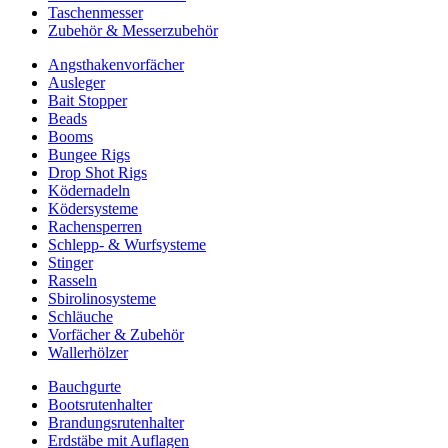
Taschenmesser
Zubehör & Messerzubehör
Angsthakenvorfächer
Ausleger
Bait Stopper
Beads
Booms
Bungee Rigs
Drop Shot Rigs
Ködernadeln
Ködersysteme
Rachensperren
Schlepp- & Wurfsysteme
Stinger
Rasseln
Sbirolinosysteme
Schläuche
Vorfächer & Zubehör
Wallerhölzer
Bauchgurte
Bootsrutenhalter
Brandungsrutenhalter
Erdstäbe mit Auflagen