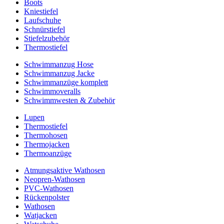
Boots
Kniestiefel
Laufschuhe
Schnürstiefel
Stiefelzubehör
Thermostiefel
Schwimmanzug Hose
Schwimmanzug Jacke
Schwimmanzüge komplett
Schwimmoveralls
Schwimmwesten & Zubehör
Lupen
Thermostiefel
Thermohosen
Thermojacken
Thermoanzüge
Atmungsaktive Wathosen
Neopren-Wathosen
PVC-Wathosen
Rückenpolster
Wathosen
Watjacken