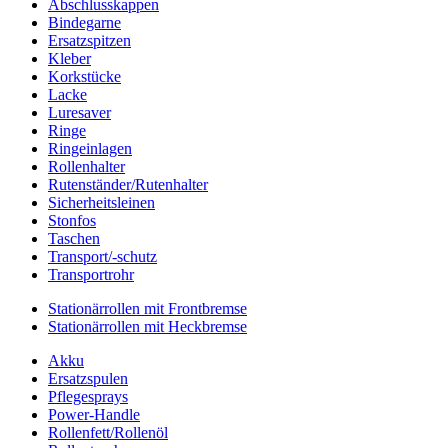
Abschlusskappen
Bindegarne
Ersatzspitzen
Kleber
Korkstücke
Lacke
Luresaver
Ringe
Ringeinlagen
Rollenhalter
Rutenständer/Rutenhalter
Sicherheitsleinen
Stonfos
Taschen
Transport/-schutz
Transportrohr
Stationärrollen mit Frontbremse
Stationärrollen mit Heckbremse
Akku
Ersatzspulen
Pflegesprays
Power-Handle
Rollenfett/Rollenöl