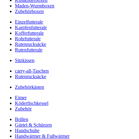
Kustköderboxen
Maden-Wurmboxen
Zubehörboxen
Einzelfutterale
Karpfenfutterale
Kofferfutterale
Rohrfutterale
Rutenrucksäcke
Rutenfutterale
Sitzkissen
carry-all-Taschen
Rutenrucksäcke
Zubehörkästen
Eimer
Köderfischkessel
Zubehör
Brillen
Gürtel & Schürzen
Handschuhe
Handwärmer & Fußwärmer