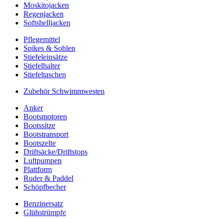
Moskitojacken
Regenjacken
Softshelljacken
Pflegemittel
Spikes & Sohlen
Stiefeleinsätze
Stiefelhalter
Stiefeltaschen
Zubehör Schwimmwesten
Anker
Bootsmotoren
Bootssitze
Bootstransport
Bootszelte
Driftsäcke/Driftstops
Luftpumpen
Plattform
Ruder & Paddel
Schöpfbecher
Benzinersatz
Glühstrümpfe