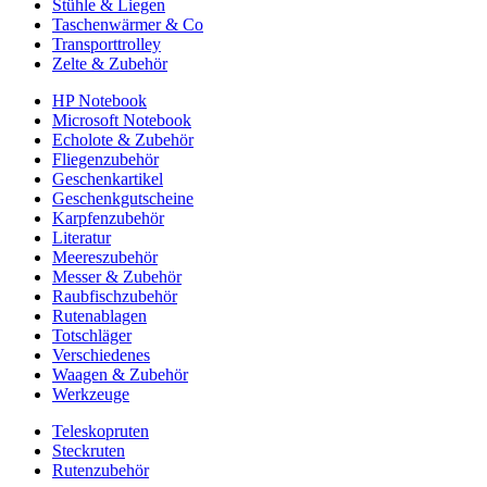
Stühle & Liegen
Taschenwärmer & Co
Transporttrolley
Zelte & Zubehör
HP Notebook
Microsoft Notebook
Echolote & Zubehör
Fliegenzubehör
Geschenkartikel
Geschenkgutscheine
Karpfenzubehör
Literatur
Meereszubehör
Messer & Zubehör
Raubfischzubehör
Rutenablagen
Totschläger
Verschiedenes
Waagen & Zubehör
Werkzeuge
Teleskopruten
Steckruten
Rutenzubehör