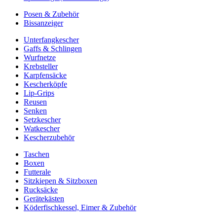
Posen & Zubehör
Bissanzeiger
Unterfangkescher
Gaffs & Schlingen
Wurfnetze
Krebsteller
Karpfensäcke
Kescherköpfe
Lip-Grips
Reusen
Senken
Setzkescher
Watkescher
Kescherzubehör
Taschen
Boxen
Futterale
Sitzkiepen & Sitzboxen
Rucksäcke
Gerätekästen
Köderfischkessel, Eimer & Zubehör