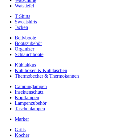
Watschuhe
Watstiefel
T-Shirts
Sweatshirts
Jacken
Bellyboote
Bootszubehör
Organizer
Schlauchboote
Kühlakkus
Kühlboxen & Kühltaschen
Thermobecher & Thermokannen
Campinglampen
Insektenschutz
Kopflampen
Lampenzubehör
Taschenlampen
Marker
Grills
Kocher