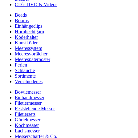
CD´s DVD & Videos
Beads
Booms
Einhängeclips
Hornhechtgarn
Köderhalter
Kunstköder
Meeressystem
Meeresvorfächer
Meerespaternoster
Perlen
Schläuche
Sortimente
Verschiedenes
Bowiemesser
Einhandmesser
Filetiermesser
Feststehende Messer
Filetiersets
Gürtelmesser
Kochmesser
Lachsmesser
Messerschärfer & Co.