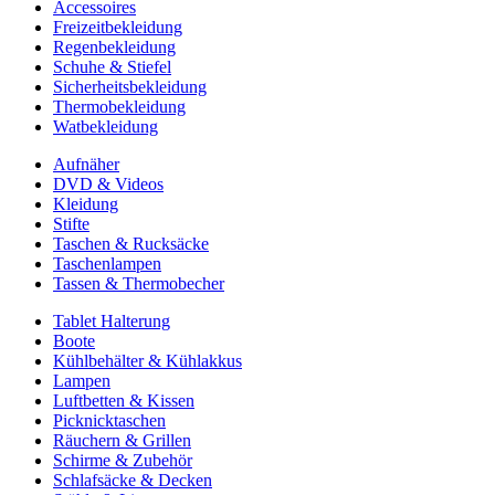
Accessoires
Freizeitbekleidung
Regenbekleidung
Schuhe & Stiefel
Sicherheitsbekleidung
Thermobekleidung
Watbekleidung
Aufnäher
DVD & Videos
Kleidung
Stifte
Taschen & Rucksäcke
Taschenlampen
Tassen & Thermobecher
Tablet Halterung
Boote
Kühlbehälter & Kühlakkus
Lampen
Luftbetten & Kissen
Picknicktaschen
Räuchern & Grillen
Schirme & Zubehör
Schlafsäcke & Decken