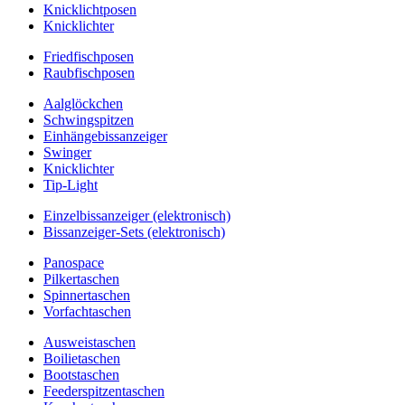
Knicklichtposen
Knicklichter
Friedfischposen
Raubfischposen
Aalglöckchen
Schwingspitzen
Einhängebissanzeiger
Swinger
Knicklichter
Tip-Light
Einzelbissanzeiger (elektronisch)
Bissanzeiger-Sets (elektronisch)
Panospace
Pilkertaschen
Spinnertaschen
Vorfachtaschen
Ausweistaschen
Boilietaschen
Bootstaschen
Feederspitzentaschen