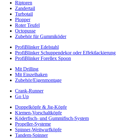
Riptoren
Zandertail
Turbotail
Plopper
Roter Teufel
Octopusse
Zubehör für Gummiköder
ProfiBlinker Edelstahl
ProfiBlinker Schuppendekor oder Effektlackierung
ProfiBlinker Forellex Spoon
Mit Drilling
Mit Einzelhaken
Zubehör/Eigenmontage
Crank-Runner
Go Up
Doppelköpfe & Jig-Köpfe
Kiemen-Vorschaltköpfe
Köderfisch- und Gummifisch-System
Propeller-Systeme
Spinner-Weitwurfköpfe
Tandem-Spinner