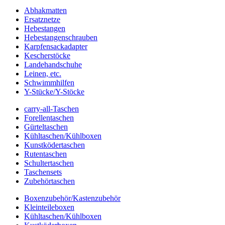
Abhakmatten
Ersatznetze
Hebestangen
Hebestangenschrauben
Karpfensackadapter
Kescherstöcke
Landehandschuhe
Leinen, etc.
Schwimmhilfen
Y-Stücke/Y-Stöcke
carry-all-Taschen
Forellentaschen
Gürteltaschen
Kühltaschen/Kühlboxen
Kunstködertaschen
Rutentaschen
Schultertaschen
Taschensets
Zubehörtaschen
Boxenzubehör/Kastenzubehör
Kleinteileboxen
Kühltaschen/Kühlboxen