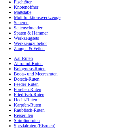
Fischtöter
Knotenöffner
Maßstäbe
Multifunktionswerkzeuge
Scheren
Seitenschneider
Spaten & Hämmer
Werkzeugsets
Werkzeugzubehör
Zangen & Feilen
Aal-Ruten
Allround-Ruten
Bolognese-Ruten
Boots- und Meeresruten
Dorsch-Ruten
Feeder-Ruten
Forellen-Ruten
Friedfisch-Ruten
Hecht-Ruten
Karpfen-Ruten
Raubfisch-Ruten
Reiseruten
Sbirolinoruten
Spezialruten (Eisruten)