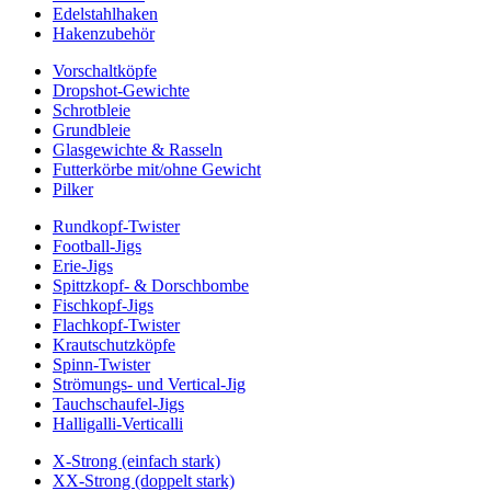
Edelstahlhaken
Hakenzubehör
Vorschaltköpfe
Dropshot-Gewichte
Schrotbleie
Grundbleie
Glasgewichte & Rasseln
Futterkörbe mit/ohne Gewicht
Pilker
Rundkopf-Twister
Football-Jigs
Erie-Jigs
Spittzkopf- & Dorschbombe
Fischkopf-Jigs
Flachkopf-Twister
Krautschutzköpfe
Spinn-Twister
Strömungs- und Vertical-Jig
Tauchschaufel-Jigs
Halligalli-Verticalli
X-Strong (einfach stark)
XX-Strong (doppelt stark)