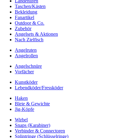
Landehilfen
Taschen/Kästen
Bekleidung
Fanartikel
Outdoor & Co.
Zubehör
Angelsets & Aktionen
Nach Zielfisch
Angelruten
Angelrollen
Angelschnüre
Vorfächer
Kunstköder
Lebendköder/Fressköder
Haken
Bleie & Gewichte
Jig-Köpfe
Wirbel
Snaps (Karabiner)
Verbinder & Connectoren
Splintringe (Schlüsselringe)