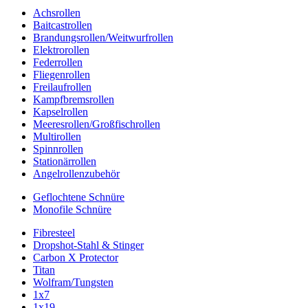
Achsrollen
Baitcastrollen
Brandungsrollen/Weitwurfrollen
Elektrorollen
Federrollen
Fliegenrollen
Freilaufrollen
Kampfbremsrollen
Kapselrollen
Meeresrollen/Großfischrollen
Multirollen
Spinnrollen
Stationärrollen
Angelrollenzubehör
Geflochtene Schnüre
Monofile Schnüre
Fibresteel
Dropshot-Stahl & Stinger
Carbon X Protector
Titan
Wolfram/Tungsten
1x7
1x19