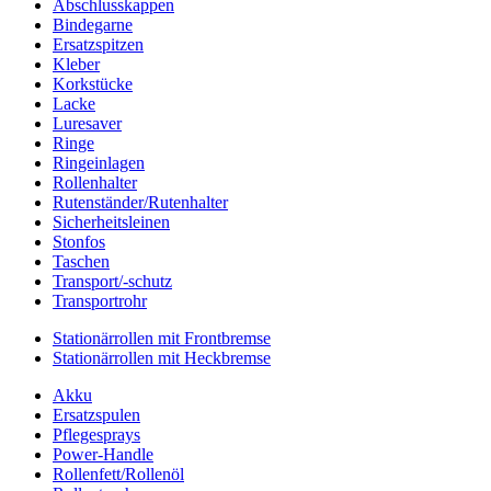
Abschlusskappen
Bindegarne
Ersatzspitzen
Kleber
Korkstücke
Lacke
Luresaver
Ringe
Ringeinlagen
Rollenhalter
Rutenständer/Rutenhalter
Sicherheitsleinen
Stonfos
Taschen
Transport/-schutz
Transportrohr
Stationärrollen mit Frontbremse
Stationärrollen mit Heckbremse
Akku
Ersatzspulen
Pflegesprays
Power-Handle
Rollenfett/Rollenöl