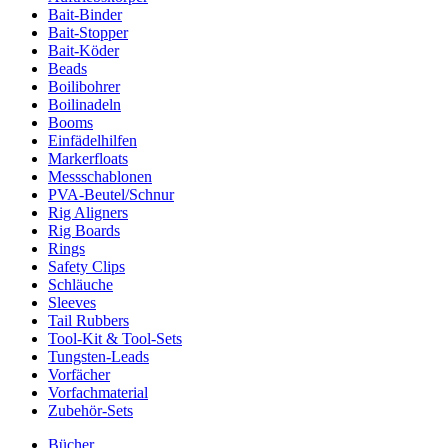
Bait-Binder
Bait-Stopper
Bait-Köder
Beads
Boilibohrer
Boilinadeln
Booms
Einfädelhilfen
Markerfloats
Messschablonen
PVA-Beutel/Schnur
Rig Aligners
Rig Boards
Rings
Safety Clips
Schläuche
Sleeves
Tail Rubbers
Tool-Kit & Tool-Sets
Tungsten-Leads
Vorfächer
Vorfachmaterial
Zubehör-Sets
Bücher