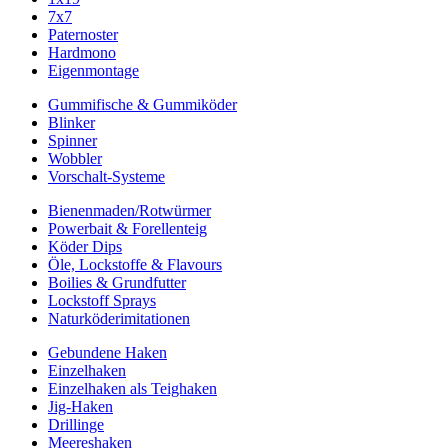
7x7
Paternoster
Hardmono
Eigenmontage
Gummifische & Gummiköder
Blinker
Spinner
Wobbler
Vorschalt-Systeme
Bienenmaden/Rotwürmer
Powerbait & Forellenteig
Köder Dips
Öle, Lockstoffe & Flavours
Boilies & Grundfutter
Lockstoff Sprays
Naturköderimitationen
Gebundene Haken
Einzelhaken
Einzelhaken als Teighaken
Jig-Haken
Drillinge
Meereshaken