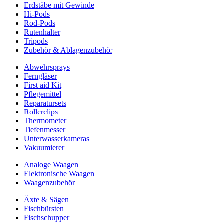
Erdstäbe mit Gewinde
Hi-Pods
Rod-Pods
Rutenhalter
Tripods
Zubehör & Ablagenzubehör
Abwehrsprays
Ferngläser
First aid Kit
Pflegemittel
Reparatursets
Rollerclips
Thermometer
Tiefenmesser
Unterwasserkameras
Vakuumierer
Analoge Waagen
Elektronische Waagen
Waagenzubehör
Äxte & Sägen
Fischbürsten
Fischschupper