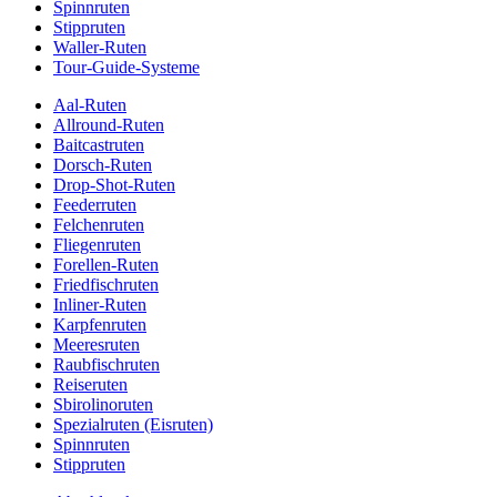
Spinnruten
Stippruten
Waller-Ruten
Tour-Guide-Systeme
Aal-Ruten
Allround-Ruten
Baitcastruten
Dorsch-Ruten
Drop-Shot-Ruten
Feederruten
Felchenruten
Fliegenruten
Forellen-Ruten
Friedfischruten
Inliner-Ruten
Karpfenruten
Meeresruten
Raubfischruten
Reiseruten
Sbirolinoruten
Spezialruten (Eisruten)
Spinnruten
Stippruten