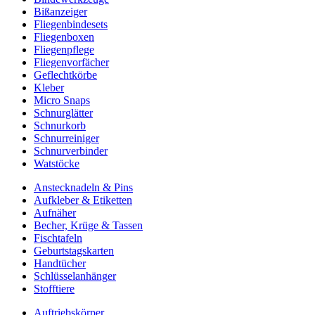
Bißanzeiger
Fliegenbindesets
Fliegenboxen
Fliegenpflege
Fliegenvorfächer
Geflechtkörbe
Kleber
Micro Snaps
Schnurglätter
Schnurkorb
Schnurreiniger
Schnurverbinder
Watstöcke
Anstecknadeln & Pins
Aufkleber & Etiketten
Aufnäher
Becher, Krüge & Tassen
Fischtafeln
Geburtstagskarten
Handtücher
Schlüsselanhänger
Stofftiere
Auftriebskörper