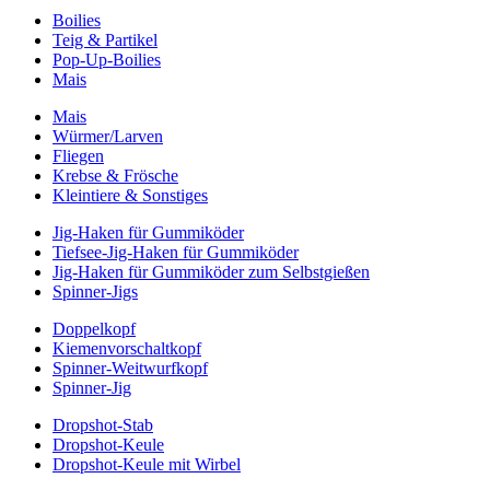
Boilies
Teig & Partikel
Pop-Up-Boilies
Mais
Mais
Würmer/Larven
Fliegen
Krebse & Frösche
Kleintiere & Sonstiges
Jig-Haken für Gummiköder
Tiefsee-Jig-Haken für Gummiköder
Jig-Haken für Gummiköder zum Selbstgießen
Spinner-Jigs
Doppelkopf
Kiemenvorschaltkopf
Spinner-Weitwurfkopf
Spinner-Jig
Dropshot-Stab
Dropshot-Keule
Dropshot-Keule mit Wirbel