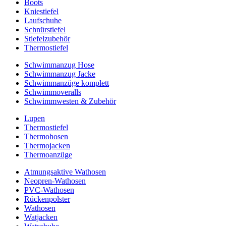
Boots
Kniestiefel
Laufschuhe
Schnürstiefel
Stiefelzubehör
Thermostiefel
Schwimmanzug Hose
Schwimmanzug Jacke
Schwimmanzüge komplett
Schwimmoveralls
Schwimmwesten & Zubehör
Lupen
Thermostiefel
Thermohosen
Thermojacken
Thermoanzüge
Atmungsaktive Wathosen
Neopren-Wathosen
PVC-Wathosen
Rückenpolster
Wathosen
Watjacken