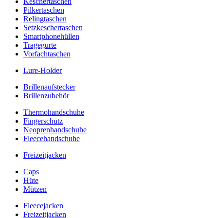
Keschertaschen
Pilkertaschen
Relingtaschen
Setzkeschertaschen
Smartphonehüllen
Tragegurte
Vorfachtaschen
Lure-Holder
Brillenaufstecker
Brillenzubehör
Thermohandschuhe
Fingerschutz
Neoprenhandschuhe
Fleecehandschuhe
Freizeitjacken
Caps
Hüte
Mützen
Fleecejacken
Freizeitjacken