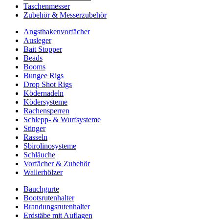
Taschenmesser
Zubehör & Messerzubehör
Angsthakenvorfächer
Ausleger
Bait Stopper
Beads
Booms
Bungee Rigs
Drop Shot Rigs
Ködernadeln
Ködersysteme
Rachensperren
Schlepp- & Wurfsysteme
Stinger
Rasseln
Sbirolinosysteme
Schläuche
Vorfächer & Zubehör
Wallerhölzer
Bauchgurte
Bootsrutenhalter
Brandungsrutenhalter
Erdstäbe mit Auflagen