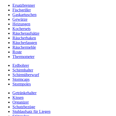
Ersatzbrenner
Fischgriller
Gaskartuschen
Gewürze
Heizungen
Kochersets
Räucheraufsätze
Räucherhaken
Räucherlaugen
Räuchermehle
Roste
Thermometer
Erdbohrer
Schirmhalter
Schirmüberwurf
Stormcaps
Stormpoles
Getränkehalter
Kissen
Organizer
Schutzbezüge
Stuhlaufsatz für Liegen