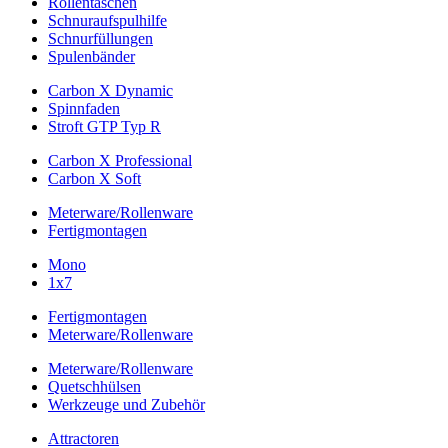
Rollentaschen
Schnuraufspulhilfe
Schnurfüllungen
Spulenbänder
Carbon X Dynamic
Spinnfaden
Stroft GTP Typ R
Carbon X Professional
Carbon X Soft
Meterware/Rollenware
Fertigmontagen
Mono
1x7
Fertigmontagen
Meterware/Rollenware
Meterware/Rollenware
Quetschhülsen
Werkzeuge und Zubehör
Attractoren