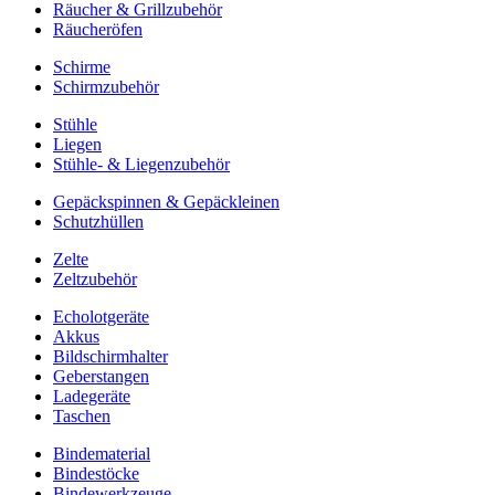
Räucher & Grillzubehör
Räucheröfen
Schirme
Schirmzubehör
Stühle
Liegen
Stühle- & Liegenzubehör
Gepäckspinnen & Gepäckleinen
Schutzhüllen
Zelte
Zeltzubehör
Echolotgeräte
Akkus
Bildschirmhalter
Geberstangen
Ladegeräte
Taschen
Bindematerial
Bindestöcke
Bindewerkzeuge