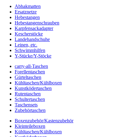
Abhakmatten
Ersatznetze
Hebestangen
Hebestangenschrauben
Karpfensackadapter
Kescherstöcke
Landehandschuhe
Leinen, etc.
Schwimmhilfen
Y-Stücke/Y-Stöcke
carry-all-Taschen
Forellentaschen
Gürteltaschen
Kühltaschen/Kühlboxen
Kunstködertaschen
Rutentaschen
Schultertaschen
Taschensets
Zubehörtaschen
Boxenzubehör/Kastenzubehör
Kleinteileboxen
Kühltaschen/Kühlboxen