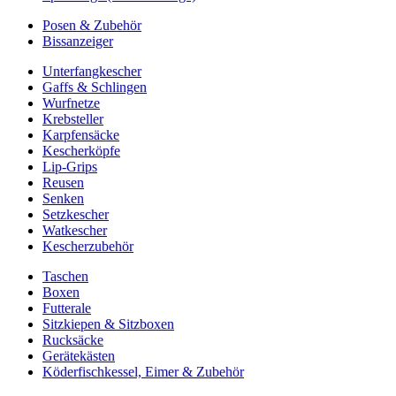
Posen & Zubehör
Bissanzeiger
Unterfangkescher
Gaffs & Schlingen
Wurfnetze
Krebsteller
Karpfensäcke
Kescherköpfe
Lip-Grips
Reusen
Senken
Setzkescher
Watkescher
Kescherzubehör
Taschen
Boxen
Futterale
Sitzkiepen & Sitzboxen
Rucksäcke
Gerätekästen
Köderfischkessel, Eimer & Zubehör