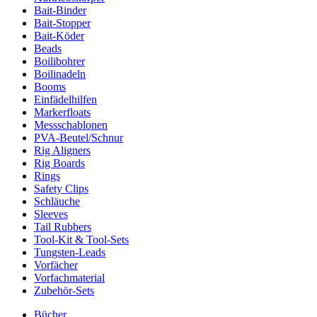
Bait-Binder
Bait-Stopper
Bait-Köder
Beads
Boilibohrer
Boilinadeln
Booms
Einfädelhilfen
Markerfloats
Messschablonen
PVA-Beutel/Schnur
Rig Aligners
Rig Boards
Rings
Safety Clips
Schläuche
Sleeves
Tail Rubbers
Tool-Kit & Tool-Sets
Tungsten-Leads
Vorfächer
Vorfachmaterial
Zubehör-Sets
Bücher