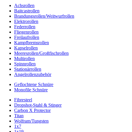
Achsrollen
Baitcastrollen
Brandungsrollen/Weitwurfrollen
Elektrorollen
Federrollen
Fliegenrollen
Freilaufrollen
Kampfbremsrollen
Kapselrollen
Meeresrollen/Großfischrollen
Multirollen
Spinnrollen
Stationärrollen
Angelrollenzubehör
Geflochtene Schnüre
Monofile Schnüre
Fibresteel
Dropshot-Stahl & Stinger
Carbon X Protector
Titan
Wolfram/Tungsten
1x7
1x19