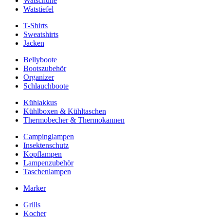
Watschuhe
Watstiefel
T-Shirts
Sweatshirts
Jacken
Bellyboote
Bootszubehör
Organizer
Schlauchboote
Kühlakkus
Kühlboxen & Kühltaschen
Thermobecher & Thermokannen
Campinglampen
Insektenschutz
Kopflampen
Lampenzubehör
Taschenlampen
Marker
Grills
Kocher