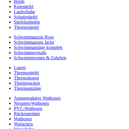
Boots
Kniestiefel
Laufschuhe
Schnürstiefel
Stiefelzubehör
Thermostiefel
Schwimmanzug Hose
Schwimmanzug Jacke
Schwimmanzüge komplett
Schwimmoveralls
Schwimmwesten & Zubehör
Lupen
Thermostiefel
Thermohosen
Thermojacken
Thermoanzüge
Atmungsaktive Wathosen
Neopren-Wathosen
PVC-Wathosen
Rückenpolster
Wathosen
Watjacken