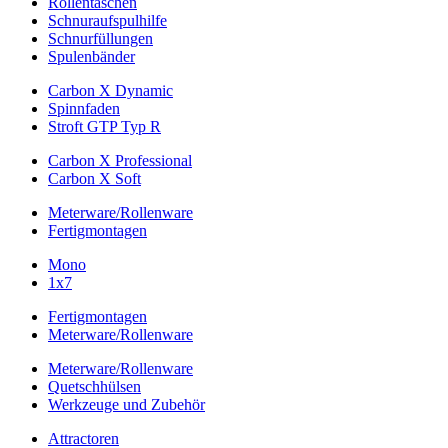
Rollentaschen
Schnuraufspulhilfe
Schnurfüllungen
Spulenbänder
Carbon X Dynamic
Spinnfaden
Stroft GTP Typ R
Carbon X Professional
Carbon X Soft
Meterware/Rollenware
Fertigmontagen
Mono
1x7
Fertigmontagen
Meterware/Rollenware
Meterware/Rollenware
Quetschhülsen
Werkzeuge und Zubehör
Attractoren