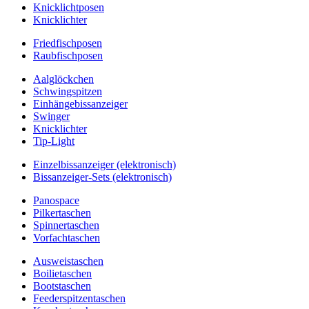
Knicklichtposen
Knicklichter
Friedfischposen
Raubfischposen
Aalglöckchen
Schwingspitzen
Einhängebissanzeiger
Swinger
Knicklichter
Tip-Light
Einzelbissanzeiger (elektronisch)
Bissanzeiger-Sets (elektronisch)
Panospace
Pilkertaschen
Spinnertaschen
Vorfachtaschen
Ausweistaschen
Boilietaschen
Bootstaschen
Feederspitzentaschen