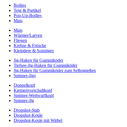
Boilies
Teig & Partikel
Pop-Up-Boilies
Mais
Mais
Würmer/Larven
Fliegen
Krebse & Frösche
Kleintiere & Sonstiges
Jig-Haken für Gummiköder
Tiefsee-Jig-Haken für Gummiköder
Jig-Haken für Gummiköder zum Selbstgießen
Spinner-Jigs
Doppelkopf
Kiemenvorschaltkopf
Spinner-Weitwurfkopf
Spinner-Jig
Dropshot-Stab
Dropshot-Keule
Dropshot-Keule mit Wirbel