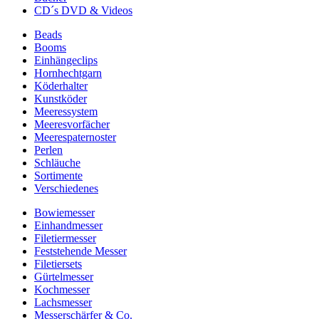
CD´s DVD & Videos
Beads
Booms
Einhängeclips
Hornhechtgarn
Köderhalter
Kunstköder
Meeressystem
Meeresvorfächer
Meerespaternoster
Perlen
Schläuche
Sortimente
Verschiedenes
Bowiemesser
Einhandmesser
Filetiermesser
Feststehende Messer
Filetiersets
Gürtelmesser
Kochmesser
Lachsmesser
Messerschärfer & Co.