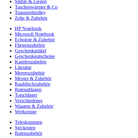
Stühle & Liegen
Taschenwärmer & Co
Transporttrolley
Zelte & Zubehör
HP Notebook
Microsoft Notebook
Echolote & Zubehör
Fliegenzubehör
Geschenkartikel
Geschenkgutscheine
Karpfenzubehör
Literatur
Meereszubehör
Messer & Zubehör
Raubfischzubehör
Rutenablagen
Totschläger
Verschiedenes
Waagen & Zubehör
Werkzeuge
Teleskopruten
Steckruten
Rutenzubehör