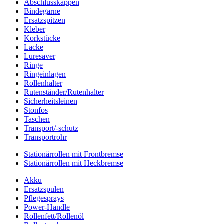
Abschlusskappen
Bindegarne
Ersatzspitzen
Kleber
Korkstücke
Lacke
Luresaver
Ringe
Ringeinlagen
Rollenhalter
Rutenständer/Rutenhalter
Sicherheitsleinen
Stonfos
Taschen
Transport/-schutz
Transportrohr
Stationärrollen mit Frontbremse
Stationärrollen mit Heckbremse
Akku
Ersatzspulen
Pflegesprays
Power-Handle
Rollenfett/Rollenöl