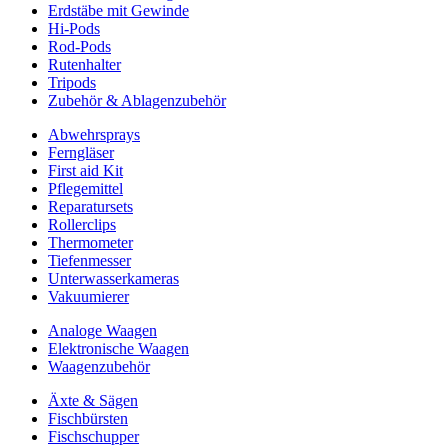
Erdstäbe mit Gewinde
Hi-Pods
Rod-Pods
Rutenhalter
Tripods
Zubehör & Ablagenzubehör
Abwehrsprays
Ferngläser
First aid Kit
Pflegemittel
Reparatursets
Rollerclips
Thermometer
Tiefenmesser
Unterwasserkameras
Vakuumierer
Analoge Waagen
Elektronische Waagen
Waagenzubehör
Äxte & Sägen
Fischbürsten
Fischschupper