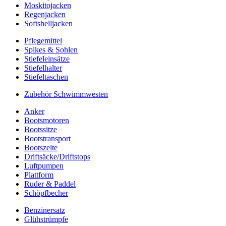
Moskitojacken
Regenjacken
Softshelljacken
Pflegemittel
Spikes & Sohlen
Stiefeleinsätze
Stiefelhalter
Stiefeltaschen
Zubehör Schwimmwesten
Anker
Bootsmotoren
Bootssitze
Bootstransport
Bootszelte
Driftsäcke/Driftstops
Luftpumpen
Plattform
Ruder & Paddel
Schöpfbecher
Benzinersatz
Glühstrümpfe