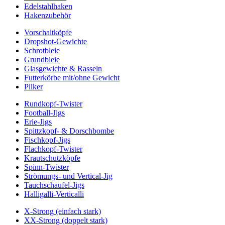
Edelstahlhaken
Hakenzubehör
Vorschaltköpfe
Dropshot-Gewichte
Schrotbleie
Grundbleie
Glasgewichte & Rasseln
Futterkörbe mit/ohne Gewicht
Pilker
Rundkopf-Twister
Football-Jigs
Erie-Jigs
Spittzkopf- & Dorschbombe
Fischkopf-Jigs
Flachkopf-Twister
Krautschutzköpfe
Spinn-Twister
Strömungs- und Vertical-Jig
Tauchschaufel-Jigs
Halligalli-Verticalli
X-Strong (einfach stark)
XX-Strong (doppelt stark)