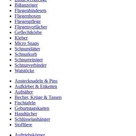
Bißanzeiger
Fliegenbindesets
Fliegenboxen
Fliegenpflege
Fliegenvorfächer
Geflechtkörbe
Kleber
Micro Snaps
Schnurglätter
Schnurkorb
Schnurreiniger
Schnurverbinder
Watstöcke
Anstecknadeln & Pins
Aufkleber & Etiketten
Aufnäher
Becher, Krüge & Tassen
Fischtafeln
Geburtstagskarten
Handtücher
Schlüsselanhänger
Stofftiere
Auftriebskörper