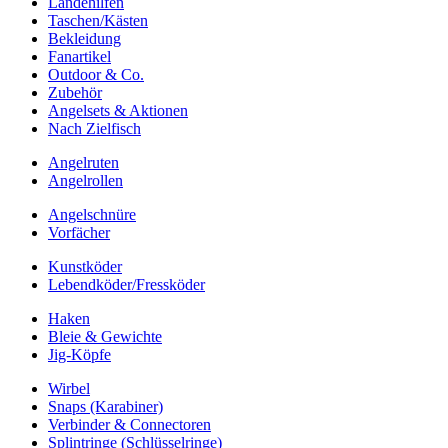
Landehilfen
Taschen/Kästen
Bekleidung
Fanartikel
Outdoor & Co.
Zubehör
Angelsets & Aktionen
Nach Zielfisch
Angelruten
Angelrollen
Angelschnüre
Vorfächer
Kunstköder
Lebendköder/Fressköder
Haken
Bleie & Gewichte
Jig-Köpfe
Wirbel
Snaps (Karabiner)
Verbinder & Connectoren
Splintringe (Schlüsselringe)