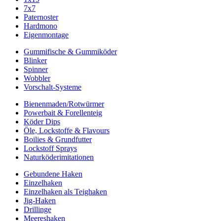
7x7
Paternoster
Hardmono
Eigenmontage
Gummifische & Gummiköder
Blinker
Spinner
Wobbler
Vorschalt-Systeme
Bienenmaden/Rotwürmer
Powerbait & Forellenteig
Köder Dips
Öle, Lockstoffe & Flavours
Boilies & Grundfutter
Lockstoff Sprays
Naturköderimitationen
Gebundene Haken
Einzelhaken
Einzelhaken als Teighaken
Jig-Haken
Drillinge
Meereshaken