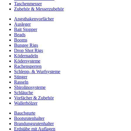
Taschenmesser
Zubehör & Messerzubehör
Angsthakenvorfächer
Ausleger
Bait Stopper
Beads
Booms
Bungee Rigs
Drop Shot Rigs
Ködernadeln
Ködersysteme
Rachensperren
Schlepp- & Wurfsysteme
Stinger
Rasseln
Sbirolinosysteme
Schläuche
Vorfächer & Zubehör
Wallerhölzer
Bauchgurte
Bootsrutenhalter
Brandungsrutenhalter
Erdstäbe mit Auflagen