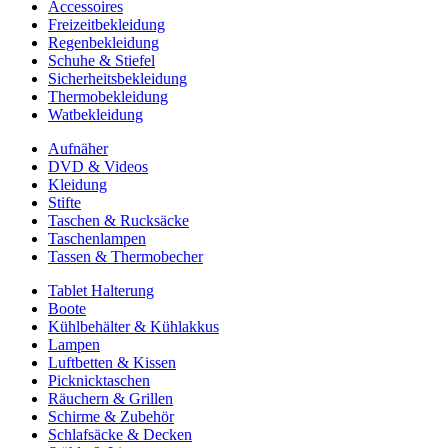
Accessoires
Freizeitbekleidung
Regenbekleidung
Schuhe & Stiefel
Sicherheitsbekleidung
Thermobekleidung
Watbekleidung
Aufnäher
DVD & Videos
Kleidung
Stifte
Taschen & Rucksäcke
Taschenlampen
Tassen & Thermobecher
Tablet Halterung
Boote
Kühlbehälter & Kühlakkus
Lampen
Luftbetten & Kissen
Picknicktaschen
Räuchern & Grillen
Schirme & Zubehör
Schlafsäcke & Decken