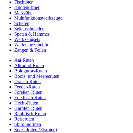
Fischtöter
Knotenöffner
Maßstäbe
Multifunktionswerkzeuge
Scheren
Seitenschneider
Spaten & Hämmer
Werkzeugsets
Werkzeugzubehör
Zangen & Feilen
Aal-Ruten
Allround-Ruten
Bolognese-Ruten
Boots- und Meeresruten
Dorsch-Ruten
Feeder-Ruten
Forellen-Ruten
Friedfisch-Ruten
Hecht-Ruten
Karpfen-Ruten
Raubfisch-Ruten
Reiseruten
Sbirolinoruten
Spezialruten (Eisruten)