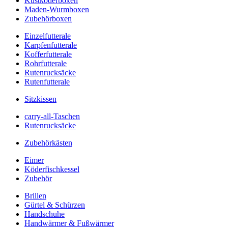
Kustköderboxen
Maden-Wurmboxen
Zubehörboxen
Einzelfutterale
Karpfenfutterale
Kofferfutterale
Rohrfutterale
Rutenrucksäcke
Rutenfutterale
Sitzkissen
carry-all-Taschen
Rutenrucksäcke
Zubehörkästen
Eimer
Köderfischkessel
Zubehör
Brillen
Gürtel & Schürzen
Handschuhe
Handwärmer & Fußwärmer