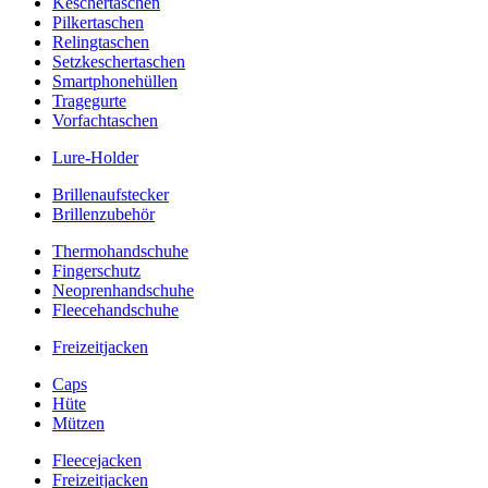
Keschertaschen
Pilkertaschen
Relingtaschen
Setzkeschertaschen
Smartphonehüllen
Tragegurte
Vorfachtaschen
Lure-Holder
Brillenaufstecker
Brillenzubehör
Thermohandschuhe
Fingerschutz
Neoprenhandschuhe
Fleecehandschuhe
Freizeitjacken
Caps
Hüte
Mützen
Fleecejacken
Freizeitjacken