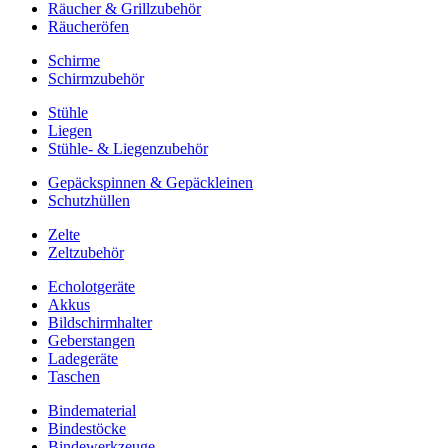
Räucher & Grillzubehör
Räucheröfen
Schirme
Schirmzubehör
Stühle
Liegen
Stühle- & Liegenzubehör
Gepäckspinnen & Gepäckleinen
Schutzhüllen
Zelte
Zeltzubehör
Echolotgeräte
Akkus
Bildschirmhalter
Geberstangen
Ladegeräte
Taschen
Bindematerial
Bindestöcke
Bindewerkzeuge