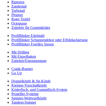
Riptoren
Zandertail
Turbotail
Plopper
Roter Teufel
Octopusse
Zubehör für Gummiköder
ProfiBlinker Edelstahl
ProfiBlinker Schuppendekor oder Effektlackierung
ProfiBlinker Forellex Spoon
Mit Drilling
Mit Einzelhaken
Zubehör/Eigenmontage
Crank-Runner
Go Up
Doppelköpfe & Jig-Köpfe
Kiemen-Vorschaltköpfe
Köderfisch- und Gummifisch-System
Propeller-Systeme
Spinner-Weitwurfköpfe
Tandem-Spinner