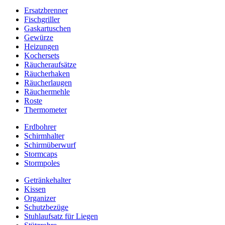
Ersatzbrenner
Fischgriller
Gaskartuschen
Gewürze
Heizungen
Kochersets
Räucheraufsätze
Räucherhaken
Räucherlaugen
Räuchermehle
Roste
Thermometer
Erdbohrer
Schirmhalter
Schirmüberwurf
Stormcaps
Stormpoles
Getränkehalter
Kissen
Organizer
Schutzbezüge
Stuhlaufsatz für Liegen