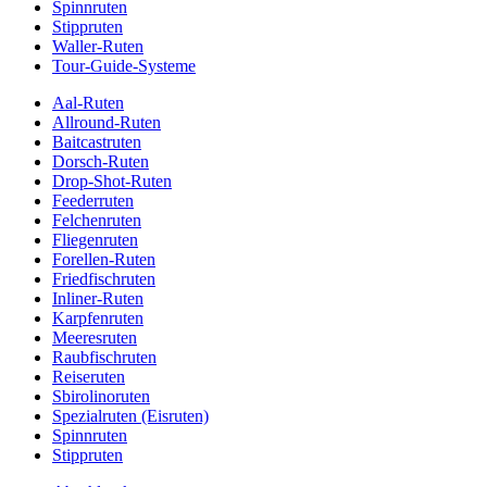
Spinnruten
Stippruten
Waller-Ruten
Tour-Guide-Systeme
Aal-Ruten
Allround-Ruten
Baitcastruten
Dorsch-Ruten
Drop-Shot-Ruten
Feederruten
Felchenruten
Fliegenruten
Forellen-Ruten
Friedfischruten
Inliner-Ruten
Karpfenruten
Meeresruten
Raubfischruten
Reiseruten
Sbirolinoruten
Spezialruten (Eisruten)
Spinnruten
Stippruten