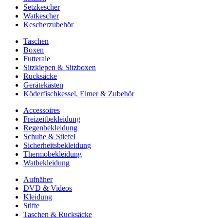
Setzkescher
Watkescher
Kescherzubehör
Taschen
Boxen
Futterale
Sitzkiepen & Sitzboxen
Rucksäcke
Gerätekästen
Köderfischkessel, Eimer & Zubehör
Accessoires
Freizeitbekleidung
Regenbekleidung
Schuhe & Stiefel
Sicherheitsbekleidung
Thermobekleidung
Watbekleidung
Aufnäher
DVD & Videos
Kleidung
Stifte
Taschen & Rucksäcke