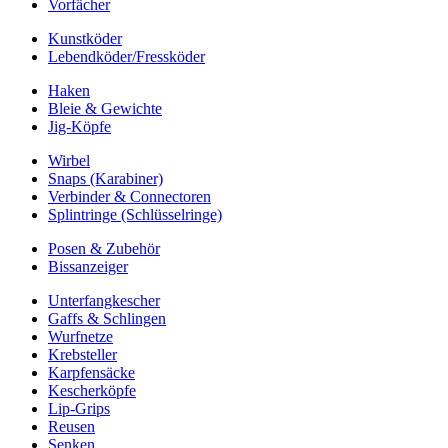
Vorfächer
Kunstköder
Lebendköder/Fressköder
Haken
Bleie & Gewichte
Jig-Köpfe
Wirbel
Snaps (Karabiner)
Verbinder & Connectoren
Splintringe (Schlüsselringe)
Posen & Zubehör
Bissanzeiger
Unterfangkescher
Gaffs & Schlingen
Wurfnetze
Krebsteller
Karpfensäcke
Kescherköpfe
Lip-Grips
Reusen
Senken