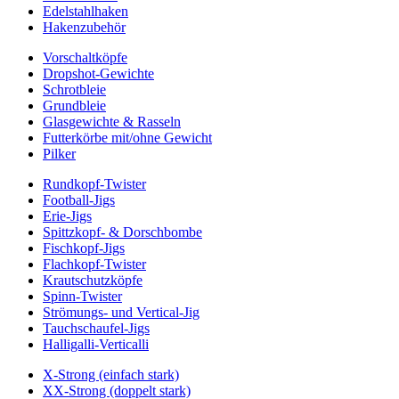
Edelstahlhaken
Hakenzubehör
Vorschaltköpfe
Dropshot-Gewichte
Schrotbleie
Grundbleie
Glasgewichte & Rasseln
Futterkörbe mit/ohne Gewicht
Pilker
Rundkopf-Twister
Football-Jigs
Erie-Jigs
Spittzkopf- & Dorschbombe
Fischkopf-Jigs
Flachkopf-Twister
Krautschutzköpfe
Spinn-Twister
Strömungs- und Vertical-Jig
Tauchschaufel-Jigs
Halligalli-Verticalli
X-Strong (einfach stark)
XX-Strong (doppelt stark)