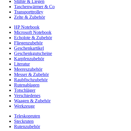
Stühle & Liegen
Taschenwärmer & Co
Transporttrolley
Zelte & Zubehör
HP Notebook
Microsoft Notebook
Echolote & Zubehör
Fliegenzubehör
Geschenkartikel
Geschenkgutscheine
Karpfenzubehör
Literatur
Meereszubehör
Messer & Zubehör
Raubfischzubehör
Rutenablagen
Totschläger
Verschiedenes
Waagen & Zubehör
Werkzeuge
Teleskopruten
Steckruten
Rutenzubehör