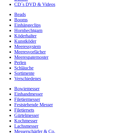
CD´s DVD & Videos
Beads
Booms
Einhängeclips
Hornhechtgarn
Köderhalter
Kunstköder
Meeressystem
Meeresvorfächer
Meerespaternoster
Perlen
Schläuche
Sortimente
Verschiedenes
Bowiemesser
Einhandmesser
Filetiermesser
Feststehende Messer
Filetiersets
Gürtelmesser
Kochmesser
Lachsmesser
Messerschärfer & Co.