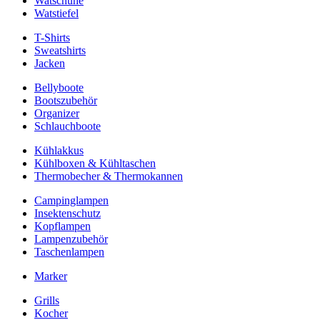
Watschuhe
Watstiefel
T-Shirts
Sweatshirts
Jacken
Bellyboote
Bootszubehör
Organizer
Schlauchboote
Kühlakkus
Kühlboxen & Kühltaschen
Thermobecher & Thermokannen
Campinglampen
Insektenschutz
Kopflampen
Lampenzubehör
Taschenlampen
Marker
Grills
Kocher