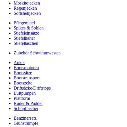
Moskitojacken
Regenjacken
Softshelljacken
Pflegemittel
Spikes & Sohlen
Stiefeleinsätze
Stiefelhalter
Stiefeltaschen
Zubehör Schwimmwesten
Anker
Bootsmotoren
Bootssitze
Bootstransport
Bootszelte
Driftsäcke/Driftstops
Luftpumpen
Plattform
Ruder & Paddel
Schöpfbecher
Benzinersatz
Glühstrümpfe