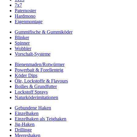
7x7
Paternoster
Hardmono
Eigenmontage
Gummifische & Gummiköder
Blinker
Spinner
Wobbler
Vorschalt-Systeme
Bienenmaden/Rotwürmer
Powerbait & Forellenteig
Köder Dips
Öle, Lockstoffe & Flavours
Boilies & Grundfutter
Lockstoff Sprays
Naturköderimitationen
Gebundene Haken
Einzelhaken
Einzelhaken als Teighaken
Jig-Haken
Drillinge
Meereshaken