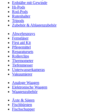
Erdstäbe mit Gewinde
Hi-Pods
Rod-Pods
Rutenhalter
Tripods
Zubehör & Ablagenzubehör
Abwehrsprays
Ferngläser
First aid Kit
Pflegemittel
Reparatursets
Rollerclips
Thermometer
Tiefenmesser
Unterwasserkameras
Vakuumierer
Analoge Waagen
Elektronische Waagen
Waagenzubehör
Äxte & Sägen
Fischbürsten
Fischschupper