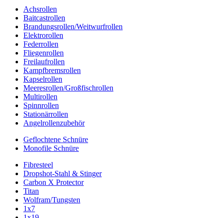
Achsrollen
Baitcastrollen
Brandungsrollen/Weitwurfrollen
Elektrorollen
Federrollen
Fliegenrollen
Freilaufrollen
Kampfbremsrollen
Kapselrollen
Meeresrollen/Großfischrollen
Multirollen
Spinnrollen
Stationärrollen
Angelrollenzubehör
Geflochtene Schnüre
Monofile Schnüre
Fibresteel
Dropshot-Stahl & Stinger
Carbon X Protector
Titan
Wolfram/Tungsten
1x7
1x19