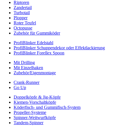
Riptoren
Zandertail
Turbotail
Plopper
Roter Teufel
Octopusse
Zubehör für Gummiköder
ProfiBlinker Edelstahl
ProfiBlinker Schuppendekor oder Effektlackierung
ProfiBlinker Forellex Spoon
Mit Drilling
Mit Einzelhaken
Zubehör/Eigenmontage
Crank-Runner
Go Up
Doppelköpfe & Jig-Köpfe
Kiemen-Vorschaltköpfe
Köderfisch- und Gummifisch-System
Propeller-Systeme
Spinner-Weitwurfköpfe
Tandem-Spinner