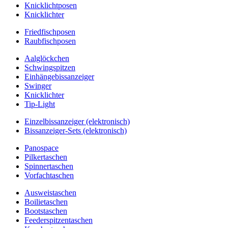
Knicklichtposen
Knicklichter
Friedfischposen
Raubfischposen
Aalglöckchen
Schwingspitzen
Einhängebissanzeiger
Swinger
Knicklichter
Tip-Light
Einzelbissanzeiger (elektronisch)
Bissanzeiger-Sets (elektronisch)
Panospace
Pilkertaschen
Spinnertaschen
Vorfachtaschen
Ausweistaschen
Boilietaschen
Bootstaschen
Feederspitzentaschen