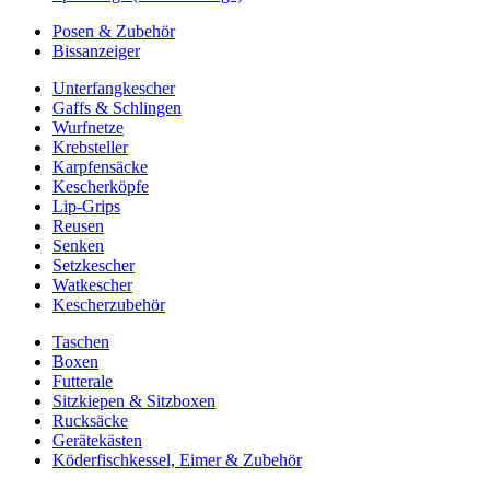
Posen & Zubehör
Bissanzeiger
Unterfangkescher
Gaffs & Schlingen
Wurfnetze
Krebsteller
Karpfensäcke
Kescherköpfe
Lip-Grips
Reusen
Senken
Setzkescher
Watkescher
Kescherzubehör
Taschen
Boxen
Futterale
Sitzkiepen & Sitzboxen
Rucksäcke
Gerätekästen
Köderfischkessel, Eimer & Zubehör