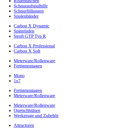
Rollentaschen
Schnuraufspulhilfe
Schnurfüllungen
Spulenbänder
Carbon X Dynamic
Spinnfaden
Stroft GTP Typ R
Carbon X Professional
Carbon X Soft
Meterware/Rollenware
Fertigmontagen
Mono
1x7
Fertigmontagen
Meterware/Rollenware
Meterware/Rollenware
Quetschhülsen
Werkzeuge und Zubehör
Attractoren