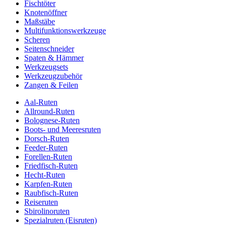
Fischtöter
Knotenöffner
Maßstäbe
Multifunktionswerkzeuge
Scheren
Seitenschneider
Spaten & Hämmer
Werkzeugsets
Werkzeugzubehör
Zangen & Feilen
Aal-Ruten
Allround-Ruten
Bolognese-Ruten
Boots- und Meeresruten
Dorsch-Ruten
Feeder-Ruten
Forellen-Ruten
Friedfisch-Ruten
Hecht-Ruten
Karpfen-Ruten
Raubfisch-Ruten
Reiseruten
Sbirolinoruten
Spezialruten (Eisruten)