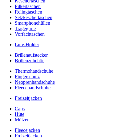
Keschertaschen
Pilkertaschen
Relingtaschen
Setzkeschertaschen
Smartphonehüllen
Tragegurte
Vorfachtaschen
Lure-Holder
Brillenaufstecker
Brillenzubehör
Thermohandschuhe
Fingerschutz
Neoprenhandschuhe
Fleecehandschuhe
Freizeitjacken
Caps
Hüte
Mützen
Fleecejacken
Freizeitjacken