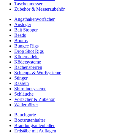
Taschenmesser
Zubehör & Messerzubehör
Angsthakenvorfächer
Ausleger
Bait Stopper
Beads
Booms
Bungee Rigs
Drop Shot Rigs
Ködernadeln
Ködersysteme
Rachensperren
Schlepp- & Wurfsysteme
Stinger
Rasseln
Sbirolinosysteme
Schläuche
Vorfächer & Zubehör
Wallerhölzer
Bauchgurte
Bootsrutenhalter
Brandungsrutenhalter
Erdstäbe mit Auflagen