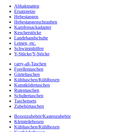
Abhakmatten
Ersatznetze
Hebestangen
Hebestangenschrauben
Karpfensackadapter
Kescherstöcke
Landehandschuhe
Leinen, etc.
Schwimmhilfen
Y-Stücke/Y-Stöcke
carry-all-Taschen
Forellentaschen
Gürteltaschen
Kühltaschen/Kühlboxen
Kunstködertaschen
Rutentaschen
Schultertaschen
Taschensets
Zubehörtaschen
Boxenzubehör/Kastenzubehör
Kleinteileboxen
Kühltaschen/Kühlboxen