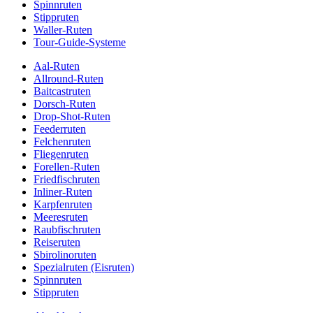
Spinnruten
Stippruten
Waller-Ruten
Tour-Guide-Systeme
Aal-Ruten
Allround-Ruten
Baitcastruten
Dorsch-Ruten
Drop-Shot-Ruten
Feederruten
Felchenruten
Fliegenruten
Forellen-Ruten
Friedfischruten
Inliner-Ruten
Karpfenruten
Meeresruten
Raubfischruten
Reiseruten
Sbirolinoruten
Spezialruten (Eisruten)
Spinnruten
Stippruten