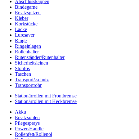
Abschlusskappen
Bindegarne
Ersatzspitzen
Kleber
Korkstücke
Lacke
Luresaver
Ringe
Ringeinlagen
Rollenhalter
Rutenständer/Rutenhalter
Sicherheitsleinen
Stonfos
Taschen
Transport/-schutz
Transportrohr
Stationärrollen mit Frontbremse
Stationärrollen mit Heckbremse
Akku
Ersatzspulen
Pflegesprays
Power-Handle
Rollenfett/Rollenöl