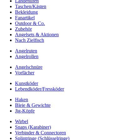
Landehilfen
Taschen/Kästen
Bekleidung
Fanartikel
Outdoor & Co.
Zubehör
Angelsets & Aktionen
Nach Zielfisch
Angelruten
Angelrollen
Angelschnüre
Vorfächer
Kunstköder
Lebendköder/Fressköder
Haken
Bleie & Gewichte
Jig-Köpfe
Wirbel
Snaps (Karabiner)
Verbinder & Connectoren
Splintringe (Schlüsselringe)