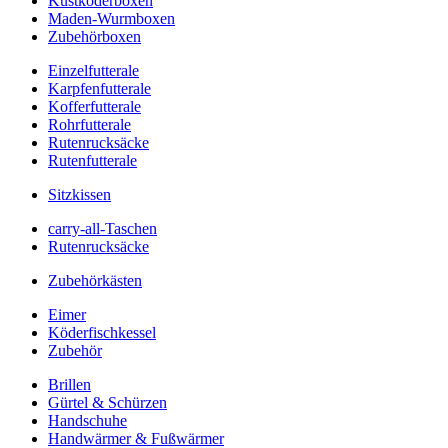
Kustköderboxen
Maden-Wurmboxen
Zubehörboxen
Einzelfutterale
Karpfenfutterale
Kofferfutterale
Rohrfutterale
Rutenrucksäcke
Rutenfutterale
Sitzkissen
carry-all-Taschen
Rutenrucksäcke
Zubehörkästen
Eimer
Köderfischkessel
Zubehör
Brillen
Gürtel & Schürzen
Handschuhe
Handwärmer & Fußwärmer