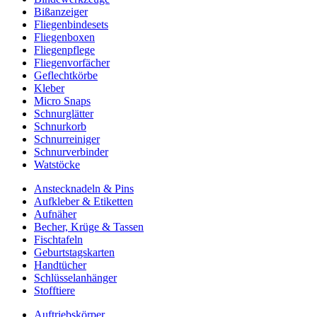
Bißanzeiger
Fliegenbindesets
Fliegenboxen
Fliegenpflege
Fliegenvorfächer
Geflechtkörbe
Kleber
Micro Snaps
Schnurglätter
Schnurkorb
Schnurreiniger
Schnurverbinder
Watstöcke
Anstecknadeln & Pins
Aufkleber & Etiketten
Aufnäher
Becher, Krüge & Tassen
Fischtafeln
Geburtstagskarten
Handtücher
Schlüsselanhänger
Stofftiere
Auftriebskörper