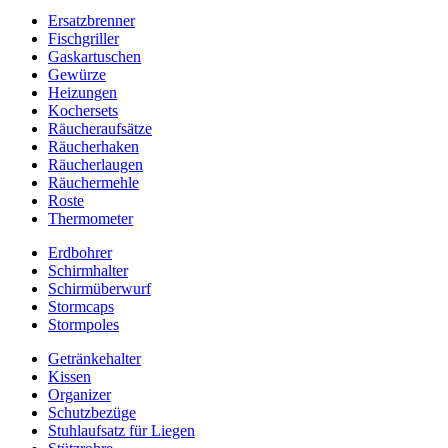
Ersatzbrenner
Fischgriller
Gaskartuschen
Gewürze
Heizungen
Kochersets
Räucheraufsätze
Räucherhaken
Räucherlaugen
Räuchermehle
Roste
Thermometer
Erdbohrer
Schirmhalter
Schirmüberwurf
Stormcaps
Stormpoles
Getränkehalter
Kissen
Organizer
Schutzbezüge
Stuhlaufsatz für Liegen