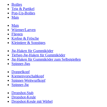
Boilies
Teig & Partikel
Pop-Up-Boilies
Mais
Mais
Würmer/Larven
Fliegen
Krebse & Frösche
Kleintiere & Sonstiges
Jig-Haken für Gummiköder
Tiefsee-Jig-Haken für Gummiköder
Jig-Haken für Gummiköder zum Selbstgießen
Spinner-Jigs
Doppelkopf
Kiemenvorschaltkopf
Spinner-Weitwurfkopf
Spinner-Jig
Dropshot-Stab
Dropshot-Keule
Dropshot-Keule mit Wirbel