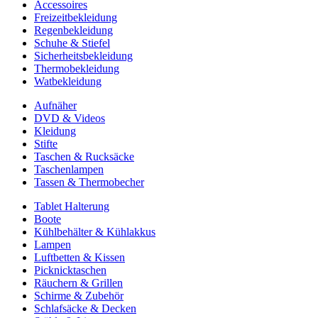
Accessoires
Freizeitbekleidung
Regenbekleidung
Schuhe & Stiefel
Sicherheitsbekleidung
Thermobekleidung
Watbekleidung
Aufnäher
DVD & Videos
Kleidung
Stifte
Taschen & Rucksäcke
Taschenlampen
Tassen & Thermobecher
Tablet Halterung
Boote
Kühlbehälter & Kühlakkus
Lampen
Luftbetten & Kissen
Picknicktaschen
Räuchern & Grillen
Schirme & Zubehör
Schlafsäcke & Decken