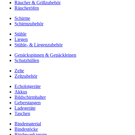
Räucher & Grillzubehör
Räucheröfen
Schirme
Schirmzubehör
Stühle
Liegen
Stühle- & Liegenzubehör
Gepäckspinnen & Gepäckleinen
Schutzhüllen
Zelte
Zeltzubehör
Echolotgeräte
Akkus
Bildschirmhalter
Geberstangen
Ladegeräte
Taschen
Bindematerial
Bindestöcke
Bindewerkzeuge