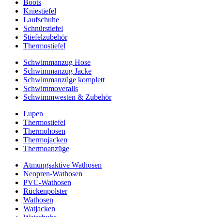
Boots
Kniestiefel
Laufschuhe
Schnürstiefel
Stiefelzubehör
Thermostiefel
Schwimmanzug Hose
Schwimmanzug Jacke
Schwimmanzüge komplett
Schwimmoveralls
Schwimmwesten & Zubehör
Lupen
Thermostiefel
Thermohosen
Thermojacken
Thermoanzüge
Atmungsaktive Wathosen
Neopren-Wathosen
PVC-Wathosen
Rückenpolster
Wathosen
Watjacken