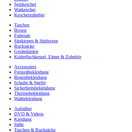
Setzkescher
Watkescher
Kescherzubehör
Taschen
Boxen
Futterale
Sitzkiepen & Sitzboxen
Rucksäcke
Gerätekästen
Köderfischkessel, Eimer & Zubehör
Accessoires
Freizeitbekleidung
Regenbekleidung
Schuhe & Stiefel
Sicherheitsbekleidung
Thermobekleidung
Watbekleidung
Aufnäher
DVD & Videos
Kleidung
Stifte
Taschen & Rucksäcke