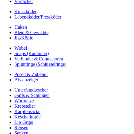
Vorfächer
Kunstköder
Lebendköder/Fressköder
Haken
Bleie & Gewichte
Jig-Köpfe
Wirbel
Snaps (Karabiner)
Verbinder & Connectoren
Splintringe (Schlüsselringe)
Posen & Zubehör
Bissanzeiger
Unterfangkescher
Gaffs & Schlingen
Wurfnetze
Krebsteller
Karpfensäcke
Kescherköpfe
Lip-Grips
Reusen
Senken