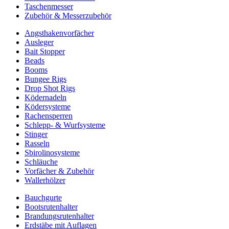
Taschenmesser
Zubehör & Messerzubehör
Angsthakenvorfächer
Ausleger
Bait Stopper
Beads
Booms
Bungee Rigs
Drop Shot Rigs
Ködernadeln
Ködersysteme
Rachensperren
Schlepp- & Wurfsysteme
Stinger
Rasseln
Sbirolinosysteme
Schläuche
Vorfächer & Zubehör
Wallerhölzer
Bauchgurte
Bootsrutenhalter
Brandungsrutenhalter
Erdstäbe mit Auflagen