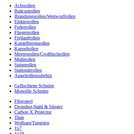
Achsrollen
Baitcastrollen
Brandungsrollen/Weitwurfrollen
Elektrorollen
Federrollen
Fliegenrollen
Freilaufrollen
Kampfbremsrollen
Kapselrollen
Meeresrollen/Großfischrollen
Multirollen
Spinnrollen
Stationärrollen
Angelrollenzubehör
Geflochtene Schnüre
Monofile Schnüre
Fibresteel
Dropshot-Stahl & Stinger
Carbon X Protector
Titan
Wolfram/Tungsten
1x7
1x19