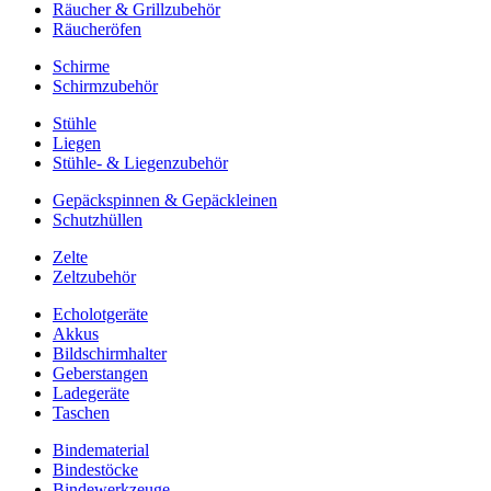
Räucher & Grillzubehör
Räucheröfen
Schirme
Schirmzubehör
Stühle
Liegen
Stühle- & Liegenzubehör
Gepäckspinnen & Gepäckleinen
Schutzhüllen
Zelte
Zeltzubehör
Echolotgeräte
Akkus
Bildschirmhalter
Geberstangen
Ladegeräte
Taschen
Bindematerial
Bindestöcke
Bindewerkzeuge