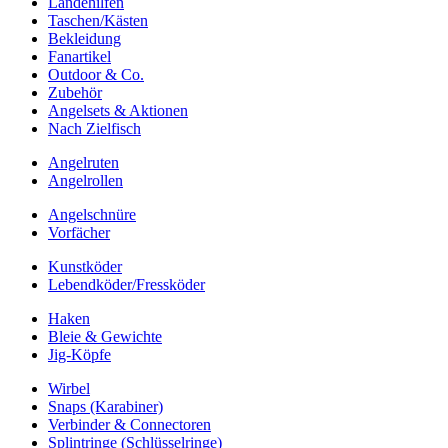
Landehilfen
Taschen/Kästen
Bekleidung
Fanartikel
Outdoor & Co.
Zubehör
Angelsets & Aktionen
Nach Zielfisch
Angelruten
Angelrollen
Angelschnüre
Vorfächer
Kunstköder
Lebendköder/Fressköder
Haken
Bleie & Gewichte
Jig-Köpfe
Wirbel
Snaps (Karabiner)
Verbinder & Connectoren
Splintringe (Schlüsselringe)