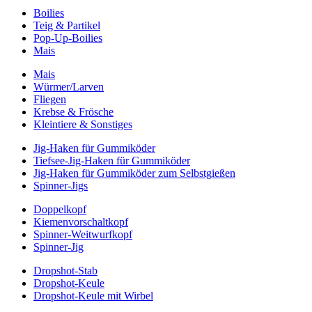
Boilies
Teig & Partikel
Pop-Up-Boilies
Mais
Mais
Würmer/Larven
Fliegen
Krebse & Frösche
Kleintiere & Sonstiges
Jig-Haken für Gummiköder
Tiefsee-Jig-Haken für Gummiköder
Jig-Haken für Gummiköder zum Selbstgießen
Spinner-Jigs
Doppelkopf
Kiemenvorschaltkopf
Spinner-Weitwurfkopf
Spinner-Jig
Dropshot-Stab
Dropshot-Keule
Dropshot-Keule mit Wirbel