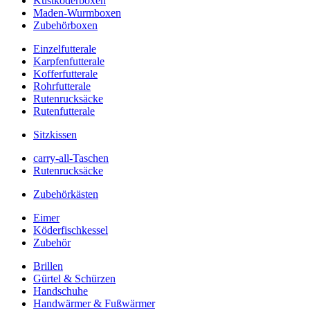
Kustköderboxen
Maden-Wurmboxen
Zubehörboxen
Einzelfutterale
Karpfenfutterale
Kofferfutterale
Rohrfutterale
Rutenrucksäcke
Rutenfutterale
Sitzkissen
carry-all-Taschen
Rutenrucksäcke
Zubehörkästen
Eimer
Köderfischkessel
Zubehör
Brillen
Gürtel & Schürzen
Handschuhe
Handwärmer & Fußwärmer