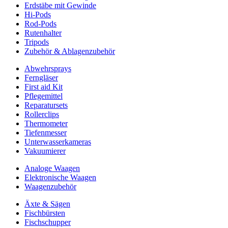
Erdstäbe mit Gewinde
Hi-Pods
Rod-Pods
Rutenhalter
Tripods
Zubehör & Ablagenzubehör
Abwehrsprays
Ferngläser
First aid Kit
Pflegemittel
Reparatursets
Rollerclips
Thermometer
Tiefenmesser
Unterwasserkameras
Vakuumierer
Analoge Waagen
Elektronische Waagen
Waagenzubehör
Äxte & Sägen
Fischbürsten
Fischschupper