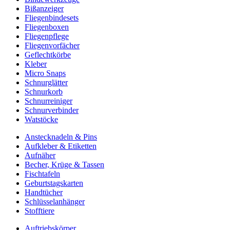
Bißanzeiger
Fliegenbindesets
Fliegenboxen
Fliegenpflege
Fliegenvorfächer
Geflechtkörbe
Kleber
Micro Snaps
Schnurglätter
Schnurkorb
Schnurreiniger
Schnurverbinder
Watstöcke
Anstecknadeln & Pins
Aufkleber & Etiketten
Aufnäher
Becher, Krüge & Tassen
Fischtafeln
Geburtstagskarten
Handtücher
Schlüsselanhänger
Stofftiere
Auftriebskörper