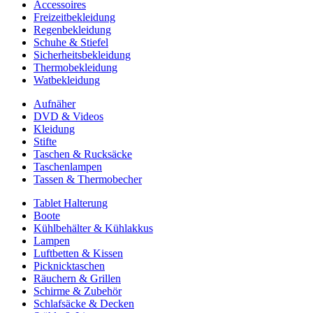
Accessoires
Freizeitbekleidung
Regenbekleidung
Schuhe & Stiefel
Sicherheitsbekleidung
Thermobekleidung
Watbekleidung
Aufnäher
DVD & Videos
Kleidung
Stifte
Taschen & Rucksäcke
Taschenlampen
Tassen & Thermobecher
Tablet Halterung
Boote
Kühlbehälter & Kühlakkus
Lampen
Luftbetten & Kissen
Picknicktaschen
Räuchern & Grillen
Schirme & Zubehör
Schlafsäcke & Decken