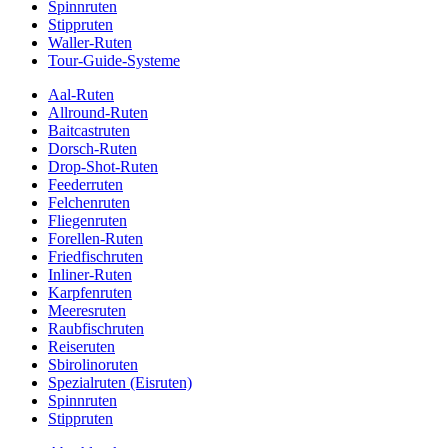
Spinnruten
Stippruten
Waller-Ruten
Tour-Guide-Systeme
Aal-Ruten
Allround-Ruten
Baitcastruten
Dorsch-Ruten
Drop-Shot-Ruten
Feederruten
Felchenruten
Fliegenruten
Forellen-Ruten
Friedfischruten
Inliner-Ruten
Karpfenruten
Meeresruten
Raubfischruten
Reiseruten
Sbirolinoruten
Spezialruten (Eisruten)
Spinnruten
Stippruten