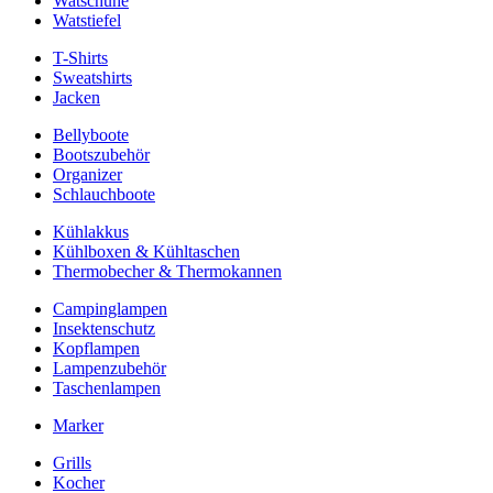
Watschuhe
Watstiefel
T-Shirts
Sweatshirts
Jacken
Bellyboote
Bootszubehör
Organizer
Schlauchboote
Kühlakkus
Kühlboxen & Kühltaschen
Thermobecher & Thermokannen
Campinglampen
Insektenschutz
Kopflampen
Lampenzubehör
Taschenlampen
Marker
Grills
Kocher