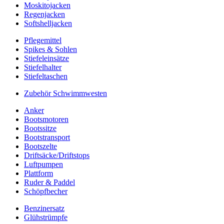
Moskitojacken
Regenjacken
Softshelljacken
Pflegemittel
Spikes & Sohlen
Stiefeleinsätze
Stiefelhalter
Stiefeltaschen
Zubehör Schwimmwesten
Anker
Bootsmotoren
Bootssitze
Bootstransport
Bootszelte
Driftsäcke/Driftstops
Luftpumpen
Plattform
Ruder & Paddel
Schöpfbecher
Benzinersatz
Glühstrümpfe