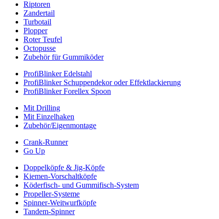
Riptoren
Zandertail
Turbotail
Plopper
Roter Teufel
Octopusse
Zubehör für Gummiköder
ProfiBlinker Edelstahl
ProfiBlinker Schuppendekor oder Effektlackierung
ProfiBlinker Forellex Spoon
Mit Drilling
Mit Einzelhaken
Zubehör/Eigenmontage
Crank-Runner
Go Up
Doppelköpfe & Jig-Köpfe
Kiemen-Vorschaltköpfe
Köderfisch- und Gummifisch-System
Propeller-Systeme
Spinner-Weitwurfköpfe
Tandem-Spinner