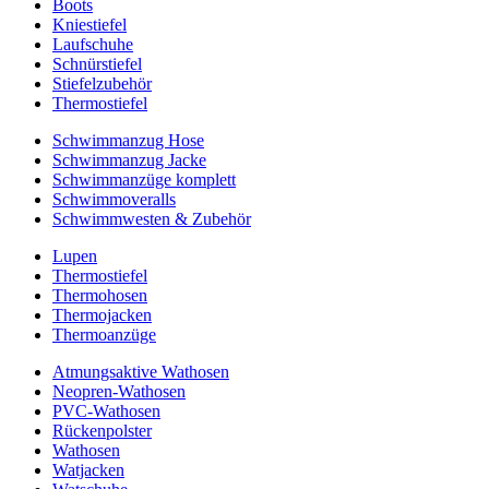
Boots
Kniestiefel
Laufschuhe
Schnürstiefel
Stiefelzubehör
Thermostiefel
Schwimmanzug Hose
Schwimmanzug Jacke
Schwimmanzüge komplett
Schwimmoveralls
Schwimmwesten & Zubehör
Lupen
Thermostiefel
Thermohosen
Thermojacken
Thermoanzüge
Atmungsaktive Wathosen
Neopren-Wathosen
PVC-Wathosen
Rückenpolster
Wathosen
Watjacken