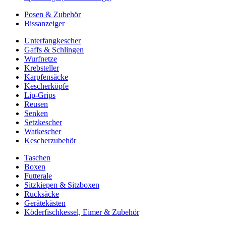
Posen & Zubehör
Bissanzeiger
Unterfangkescher
Gaffs & Schlingen
Wurfnetze
Krebsteller
Karpfensäcke
Kescherköpfe
Lip-Grips
Reusen
Senken
Setzkescher
Watkescher
Kescherzubehör
Taschen
Boxen
Futterale
Sitzkiepen & Sitzboxen
Rucksäcke
Gerätekästen
Köderfischkessel, Eimer & Zubehör