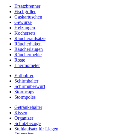
Ersatzbrenner
Fischgriller
Gaskartuschen
Gewürze
Heizungen
Kochersets
Räucheraufsätze
Räucherhaken
Räucherlaugen
Räuchermehle
Roste
Thermometer
Erdbohrer
Schirmhalter
Schirmüberwurf
Stormcaps
Stormpoles
Getränkehalter
Kissen
Organizer
Schutzbezüge
Stuhlaufsatz für Liegen