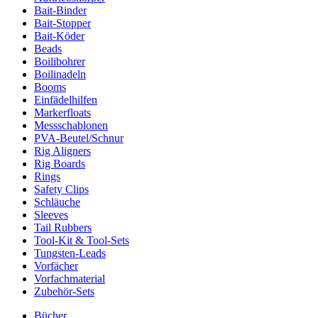
Bait-Binder
Bait-Stopper
Bait-Köder
Beads
Boilibohrer
Boilinadeln
Booms
Einfädelhilfen
Markerfloats
Messschablonen
PVA-Beutel/Schnur
Rig Aligners
Rig Boards
Rings
Safety Clips
Schläuche
Sleeves
Tail Rubbers
Tool-Kit & Tool-Sets
Tungsten-Leads
Vorfächer
Vorfachmaterial
Zubehör-Sets
Bücher