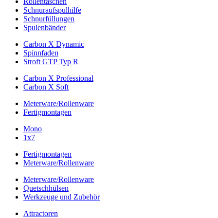
Rollentaschen
Schnuraufspulhilfe
Schnurfüllungen
Spulenbänder
Carbon X Dynamic
Spinnfaden
Stroft GTP Typ R
Carbon X Professional
Carbon X Soft
Meterware/Rollenware
Fertigmontagen
Mono
1x7
Fertigmontagen
Meterware/Rollenware
Meterware/Rollenware
Quetschhülsen
Werkzeuge und Zubehör
Attractoren