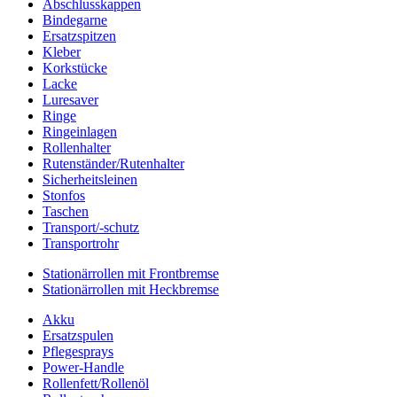
Abschlusskappen
Bindegarne
Ersatzspitzen
Kleber
Korkstücke
Lacke
Luresaver
Ringe
Ringeinlagen
Rollenhalter
Rutenständer/Rutenhalter
Sicherheitsleinen
Stonfos
Taschen
Transport/-schutz
Transportrohr
Stationärrollen mit Frontbremse
Stationärrollen mit Heckbremse
Akku
Ersatzspulen
Pflegesprays
Power-Handle
Rollenfett/Rollenöl