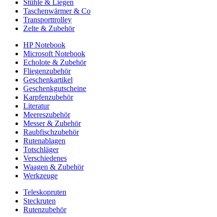
Stühle & Liegen
Taschenwärmer & Co
Transporttrolley
Zelte & Zubehör
HP Notebook
Microsoft Notebook
Echolote & Zubehör
Fliegenzubehör
Geschenkartikel
Geschenkgutscheine
Karpfenzubehör
Literatur
Meereszubehör
Messer & Zubehör
Raubfischzubehör
Rutenablagen
Totschläger
Verschiedenes
Waagen & Zubehör
Werkzeuge
Teleskopruten
Steckruten
Rutenzubehör