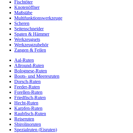
Fischtöter
Knotenöffner
Maßstäbe
Multifunktionswerkzeuge
Scheren
Seitenschneider
Spaten & Hämmer
Werkzeugsets
Werkzeugzubehör
Zangen & Feilen
Aal-Ruten
Allround-Ruten
Bolognese-Ruten
Boots- und Meeresruten
Dorsch-Ruten
Feeder-Ruten
Forellen-Ruten
Friedfisch-Ruten
Hecht-Ruten
Karpfen-Ruten
Raubfisch-Ruten
Reiseruten
Sbirolinoruten
Spezialruten (Eisruten)