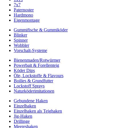
7x7
Paternoster
Hardmono
Eigenmontage
Gummifische & Gummiköder
Blinker
Spinner
Wobbler
Vorschalt-Systeme
Bienenmaden/Rotwürmer
Powerbait & Forellenteig
Köder Dips
Öle, Lockstoffe & Flavours
Boilies & Grundfutter
Lockstoff Sprays
Naturköderimitationen
Gebundene Haken
Einzelhaken
Einzelhaken als Teighaken
Jig-Haken
Drillinge
Meereshaken