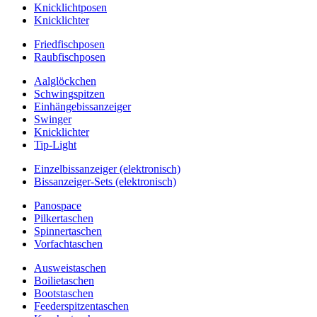
Knicklichtposen
Knicklichter
Friedfischposen
Raubfischposen
Aalglöckchen
Schwingspitzen
Einhängebissanzeiger
Swinger
Knicklichter
Tip-Light
Einzelbissanzeiger (elektronisch)
Bissanzeiger-Sets (elektronisch)
Panospace
Pilkertaschen
Spinnertaschen
Vorfachtaschen
Ausweistaschen
Boilietaschen
Bootstaschen
Feederspitzentaschen