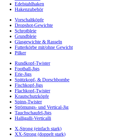
Edelstahlhaken
Hakenzubehör
Vorschaltköpfe
Dropshot-Gewichte
Schrotbleie
Grundbleie
Glasgewichte & Rasseln
Futterkörbe mit/ohne Gewicht
Pilker
Rundkopf-Twister
Football-Jigs
Erie-Jigs
Spittzkopf- & Dorschbombe
Fischkopf-Jigs
Flachkopf-Twister
Krautschutzköpfe
Spinn-Twister
Strömungs- und Vertical-Jig
Tauchschaufel-Jigs
Halligalli-Verticalli
X-Strong (einfach stark)
XX-Strong (doppelt stark)