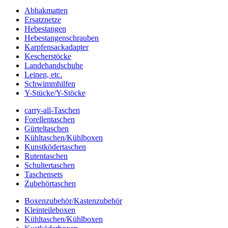
Abhakmatten
Ersatznetze
Hebestangen
Hebestangenschrauben
Karpfensackadapter
Kescherstöcke
Landehandschuhe
Leinen, etc.
Schwimmhilfen
Y-Stücke/Y-Stöcke
carry-all-Taschen
Forellentaschen
Gürteltaschen
Kühltaschen/Kühlboxen
Kunstködertaschen
Rutentaschen
Schultertaschen
Taschensets
Zubehörtaschen
Boxenzubehör/Kastenzubehör
Kleinteileboxen
Kühltaschen/Kühlboxen