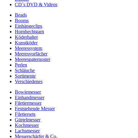
CD´s DVD & Videos
Beads
Booms
Einhängeclips
Hornhechtgarn
Köderhalter
Kunstköder
Meeressystem
Meeresvorfächer
Meerespaternoster
Perlen
Schläuche
Sortimente
Verschiedenes
Bowiemesser
Einhandmesser
Filetiermesser
Feststehende Messer
Filetiersets
Gürtelmesser
Kochmesser
Lachsmesser
Messerschärfer & Co.