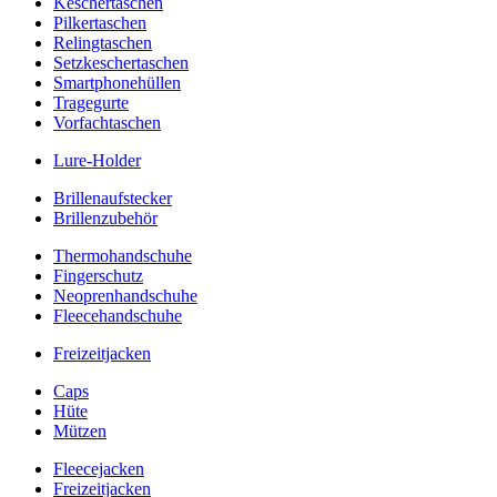
Keschertaschen
Pilkertaschen
Relingtaschen
Setzkeschertaschen
Smartphonehüllen
Tragegurte
Vorfachtaschen
Lure-Holder
Brillenaufstecker
Brillenzubehör
Thermohandschuhe
Fingerschutz
Neoprenhandschuhe
Fleecehandschuhe
Freizeitjacken
Caps
Hüte
Mützen
Fleecejacken
Freizeitjacken