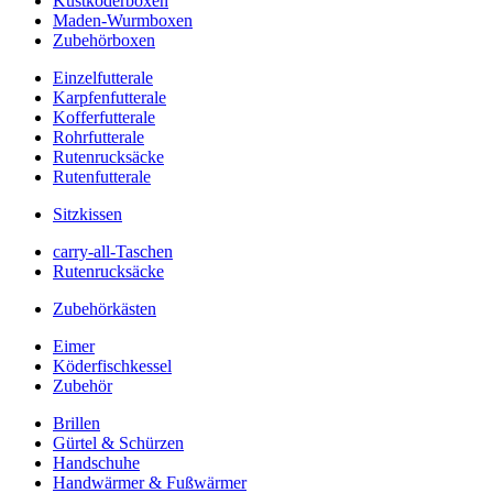
Kustköderboxen
Maden-Wurmboxen
Zubehörboxen
Einzelfutterale
Karpfenfutterale
Kofferfutterale
Rohrfutterale
Rutenrucksäcke
Rutenfutterale
Sitzkissen
carry-all-Taschen
Rutenrucksäcke
Zubehörkästen
Eimer
Köderfischkessel
Zubehör
Brillen
Gürtel & Schürzen
Handschuhe
Handwärmer & Fußwärmer