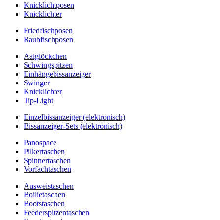
Knicklichtposen
Knicklichter
Friedfischposen
Raubfischposen
Aalglöckchen
Schwingspitzen
Einhängebissanzeiger
Swinger
Knicklichter
Tip-Light
Einzelbissanzeiger (elektronisch)
Bissanzeiger-Sets (elektronisch)
Panospace
Pilkertaschen
Spinnertaschen
Vorfachtaschen
Ausweistaschen
Boilietaschen
Bootstaschen
Feederspitzentaschen