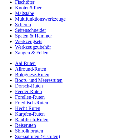
Fischtöter
Knotenöffner
Maßstäbe
Multifunktionswerkzeuge
Scheren
Seitenschneider
Spaten & Hämmer
Werkzeugsets
Werkzeugzubehör
Zangen & Feilen
Aal-Ruten
Allround-Ruten
Bolognese-Ruten
Boots- und Meeresruten
Dorsch-Ruten
Feeder-Ruten
Forellen-Ruten
Friedfisch-Ruten
Hecht-Ruten
Karpfen-Ruten
Raubfisch-Ruten
Reiseruten
Sbirolinoruten
Spezialruten (Eisruten)