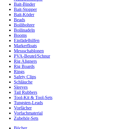
Bait-Binder
Bait-Stopper
Bait-Köder
Beads
Boilibohrer
Boilinadeln
Booms
Einfädelhilfen
Markerfloats
Messschablonen
PVA-Beutel/Schnur
Rig Aligners
Rig Boards
Rings
Safety Clips
Schläuche
Sleeves
Tail Rubbers
Tool-Kit & Tool-Sets
Tungsten-Leads
Vorfächer
Vorfachmaterial
Zubehör-Sets
Bücher