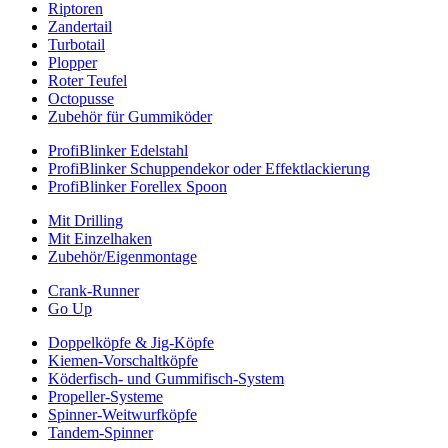
Riptoren
Zandertail
Turbotail
Plopper
Roter Teufel
Octopusse
Zubehör für Gummiköder
ProfiBlinker Edelstahl
ProfiBlinker Schuppendekor oder Effektlackierung
ProfiBlinker Forellex Spoon
Mit Drilling
Mit Einzelhaken
Zubehör/Eigenmontage
Crank-Runner
Go Up
Doppelköpfe & Jig-Köpfe
Kiemen-Vorschaltköpfe
Köderfisch- und Gummifisch-System
Propeller-Systeme
Spinner-Weitwurfköpfe
Tandem-Spinner