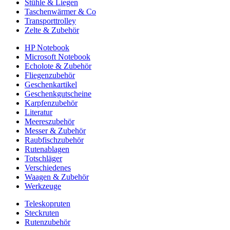
Stühle & Liegen
Taschenwärmer & Co
Transporttrolley
Zelte & Zubehör
HP Notebook
Microsoft Notebook
Echolote & Zubehör
Fliegenzubehör
Geschenkartikel
Geschenkgutscheine
Karpfenzubehör
Literatur
Meereszubehör
Messer & Zubehör
Raubfischzubehör
Rutenablagen
Totschläger
Verschiedenes
Waagen & Zubehör
Werkzeuge
Teleskopruten
Steckruten
Rutenzubehör