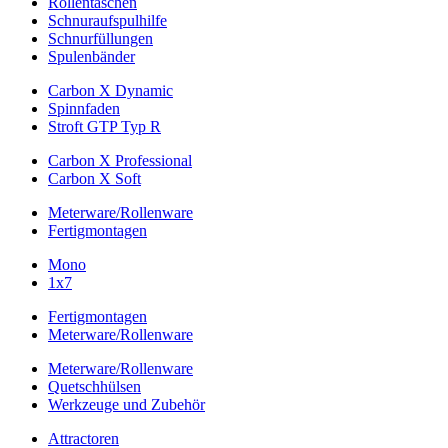
Rollentaschen
Schnuraufspulhilfe
Schnurfüllungen
Spulenbänder
Carbon X Dynamic
Spinnfaden
Stroft GTP Typ R
Carbon X Professional
Carbon X Soft
Meterware/Rollenware
Fertigmontagen
Mono
1x7
Fertigmontagen
Meterware/Rollenware
Meterware/Rollenware
Quetschhülsen
Werkzeuge und Zubehör
Attractoren