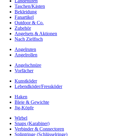
Landehilfen
Taschen/Kästen
Bekleidung
Fanartikel
Outdoor & Co.
Zubehör
Angelsets & Aktionen
Nach Zielfisch
Angelruten
Angelrollen
Angelschnüre
Vorfächer
Kunstköder
Lebendköder/Fressköder
Haken
Bleie & Gewichte
Jig-Köpfe
Wirbel
Snaps (Karabiner)
Verbinder & Connectoren
Splintringe (Schlüsselringe)