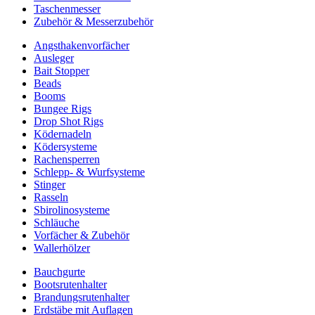
Taschenmesser
Zubehör & Messerzubehör
Angsthakenvorfächer
Ausleger
Bait Stopper
Beads
Booms
Bungee Rigs
Drop Shot Rigs
Ködernadeln
Ködersysteme
Rachensperren
Schlepp- & Wurfsysteme
Stinger
Rasseln
Sbirolinosysteme
Schläuche
Vorfächer & Zubehör
Wallerhölzer
Bauchgurte
Bootsrutenhalter
Brandungsrutenhalter
Erdstäbe mit Auflagen