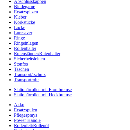
Abschlusskappen
Bindegarne
Ersatzspitzen
Kleber
Korkstücke
Lacke
Luresaver
Ringe
Ringeinlagen
Rollenhalter
Rutenständer/Rutenhalter
Sicherheitsleinen
Stonfos
Taschen
Transport/-schutz
Transportrohr
Stationärrollen mit Frontbremse
Stationärrollen mit Heckbremse
Akku
Ersatzspulen
Pflegesprays
Power-Handle
Rollenfett/Rollenöl