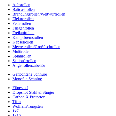
Achsrollen
Baitcastrollen
Brandungsrollen/Weitwurfrollen
Elektrorollen
Federrollen
Fliegenrollen
Freilaufrollen
Kampfbremsrollen
Kapselrollen
Meeresrollen/Großfischrollen
Multirollen
Spinnrollen
Stationärrollen
Angelrollenzubehör
Geflochtene Schnüre
Monofile Schnüre
Fibresteel
Dropshot-Stahl & Stinger
Carbon X Protector
Titan
Wolfram/Tungsten
1x7
1x19