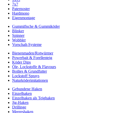
7x7
Paternoster
Hardmono
Eigenmontage
Gummifische & Gummiköder
Blinker
Spinner
Wobbler
Vorschalt-Systeme
Bienenmaden/Rotwürmer
Powerbait & Forellenteig
Köder Dips
Öle, Lockstoffe & Flavours
Boilies & Grundfutter
Lockstoff Sprays
Naturköderimitationen
Gebundene Haken
Einzelhaken
Einzelhaken als Teighaken
Jig-Haken
Drillinge
Meereshaken