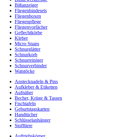
Bißanzeiger
Fliegenbindesets
Fliegenboxen
Fliegenpflege
Fliegenvorfächer
Geflechtkörbe
Kleber
Micro Snaps
Schnurglätter
Schnurkorb
Schnurreiniger
Schnurverbinder
Watstöcke
Anstecknadeln & Pins
Aufkleber & Etiketten
Aufnäher
Becher, Krüge & Tassen
Fischtafeln
Geburtstagskarten
Handtücher
Schlüsselanhänger
Stofftiere
Auftriebskörper