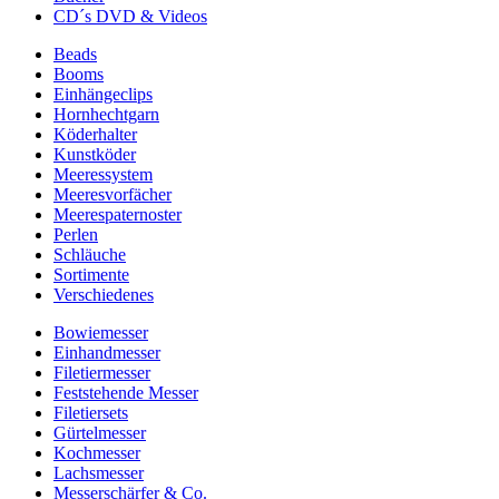
CD´s DVD & Videos
Beads
Booms
Einhängeclips
Hornhechtgarn
Köderhalter
Kunstköder
Meeressystem
Meeresvorfächer
Meerespaternoster
Perlen
Schläuche
Sortimente
Verschiedenes
Bowiemesser
Einhandmesser
Filetiermesser
Feststehende Messer
Filetiersets
Gürtelmesser
Kochmesser
Lachsmesser
Messerschärfer & Co.