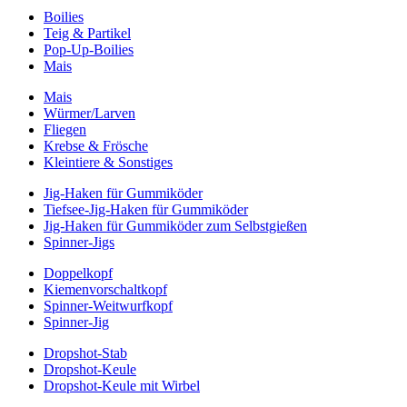
Boilies
Teig & Partikel
Pop-Up-Boilies
Mais
Mais
Würmer/Larven
Fliegen
Krebse & Frösche
Kleintiere & Sonstiges
Jig-Haken für Gummiköder
Tiefsee-Jig-Haken für Gummiköder
Jig-Haken für Gummiköder zum Selbstgießen
Spinner-Jigs
Doppelkopf
Kiemenvorschaltkopf
Spinner-Weitwurfkopf
Spinner-Jig
Dropshot-Stab
Dropshot-Keule
Dropshot-Keule mit Wirbel