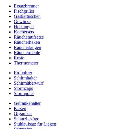
Ersatzbrenner
Fischgriller
Gaskartuschen
Gewürze
Heizungen
Kochersets
Räucheraufsätze
Räucherhaken
Räucherlaugen
Räuchermehle
Roste
Thermometer
Erdbohrer
Schirmhalter
Schirmüberwurf
Stormcaps
Stormpoles
Getränkehalter
Kissen
Organizer
Schutzbezüge
Stuhlaufsatz für Liegen