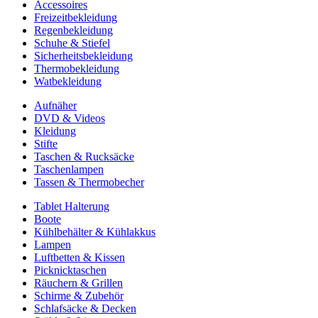
Accessoires
Freizeitbekleidung
Regenbekleidung
Schuhe & Stiefel
Sicherheitsbekleidung
Thermobekleidung
Watbekleidung
Aufnäher
DVD & Videos
Kleidung
Stifte
Taschen & Rucksäcke
Taschenlampen
Tassen & Thermobecher
Tablet Halterung
Boote
Kühlbehälter & Kühlakkus
Lampen
Luftbetten & Kissen
Picknicktaschen
Räuchern & Grillen
Schirme & Zubehör
Schlafsäcke & Decken