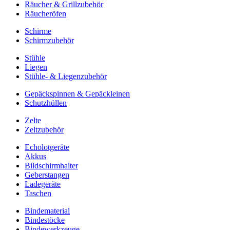
Räucher & Grillzubehör
Räucheröfen
Schirme
Schirmzubehör
Stühle
Liegen
Stühle- & Liegenzubehör
Gepäckspinnen & Gepäckleinen
Schutzhüllen
Zelte
Zeltzubehör
Echolotgeräte
Akkus
Bildschirmhalter
Geberstangen
Ladegeräte
Taschen
Bindematerial
Bindestöcke
Bindewerkzeuge