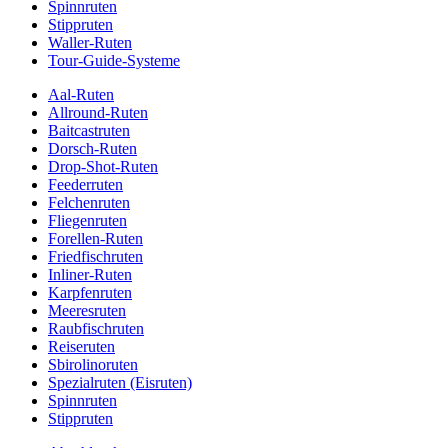
Spinnruten
Stippruten
Waller-Ruten
Tour-Guide-Systeme
Aal-Ruten
Allround-Ruten
Baitcastruten
Dorsch-Ruten
Drop-Shot-Ruten
Feederruten
Felchenruten
Fliegenruten
Forellen-Ruten
Friedfischruten
Inliner-Ruten
Karpfenruten
Meeresruten
Raubfischruten
Reiseruten
Sbirolinoruten
Spezialruten (Eisruten)
Spinnruten
Stippruten