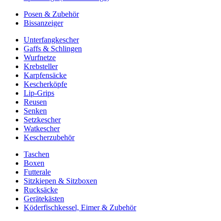
Posen & Zubehör
Bissanzeiger
Unterfangkescher
Gaffs & Schlingen
Wurfnetze
Krebsteller
Karpfensäcke
Kescherköpfe
Lip-Grips
Reusen
Senken
Setzkescher
Watkescher
Kescherzubehör
Taschen
Boxen
Futterale
Sitzkiepen & Sitzboxen
Rucksäcke
Gerätekästen
Köderfischkessel, Eimer & Zubehör