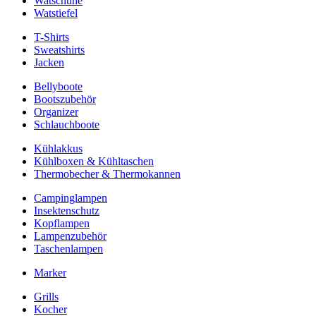
Watschuhe
Watstiefel
T-Shirts
Sweatshirts
Jacken
Bellyboote
Bootszubehör
Organizer
Schlauchboote
Kühlakkus
Kühlboxen & Kühltaschen
Thermobecher & Thermokannen
Campinglampen
Insektenschutz
Kopflampen
Lampenzubehör
Taschenlampen
Marker
Grills
Kocher