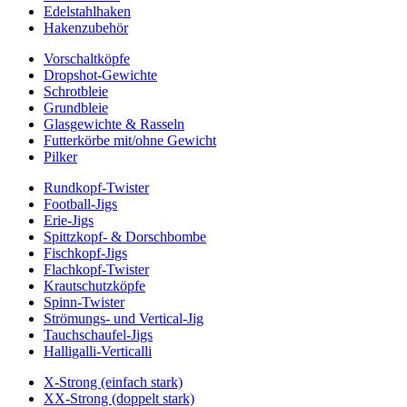
Edelstahlhaken
Hakenzubehör
Vorschaltköpfe
Dropshot-Gewichte
Schrotbleie
Grundbleie
Glasgewichte & Rasseln
Futterkörbe mit/ohne Gewicht
Pilker
Rundkopf-Twister
Football-Jigs
Erie-Jigs
Spittzkopf- & Dorschbombe
Fischkopf-Jigs
Flachkopf-Twister
Krautschutzköpfe
Spinn-Twister
Strömungs- und Vertical-Jig
Tauchschaufel-Jigs
Halligalli-Verticalli
X-Strong (einfach stark)
XX-Strong (doppelt stark)