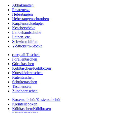
Abhakmatten
Ersatznetze
Hebestangen
Hebestangenschrauben
Karpfensackadapter
Kescherstöcke
Landehandschuhe
Leinen, etc.
Schwimmhilfen
Y-Stücke/Y-Stöcke
carry-all-Taschen
Forellentaschen
Gürteltaschen
Kühltaschen/Kühlboxen
Kunstködertaschen
Rutentaschen
Schultertaschen
Taschensets
Zubehörtaschen
Boxenzubehör/Kastenzubehör
Kleinteileboxen
Kühltaschen/Kühlboxen