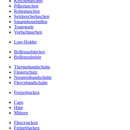
Keschertaschen
Pilkertaschen
Relingtaschen
Setzkeschertaschen
Smartphonehüllen
Tragegurte
Vorfachtaschen
Lure-Holder
Brillenaufstecker
Brillenzubehör
Thermohandschuhe
Fingerschutz
Neoprenhandschuhe
Fleecehandschuhe
Freizeitjacken
Caps
Hüte
Mützen
Fleecejacken
Freizeitjacken