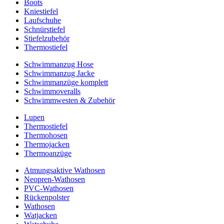
Boots
Kniestiefel
Laufschuhe
Schnürstiefel
Stiefelzubehör
Thermostiefel
Schwimmanzug Hose
Schwimmanzug Jacke
Schwimmanzüge komplett
Schwimmoveralls
Schwimmwesten & Zubehör
Lupen
Thermostiefel
Thermohosen
Thermojacken
Thermoanzüge
Atmungsaktive Wathosen
Neopren-Wathosen
PVC-Wathosen
Rückenpolster
Wathosen
Watjacken