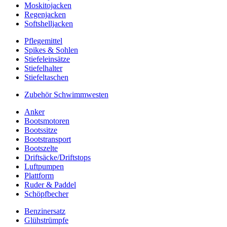
Moskitojacken
Regenjacken
Softshelljacken
Pflegemittel
Spikes & Sohlen
Stiefeleinsätze
Stiefelhalter
Stiefeltaschen
Zubehör Schwimmwesten
Anker
Bootsmotoren
Bootssitze
Bootstransport
Bootszelte
Driftsäcke/Driftstops
Luftpumpen
Plattform
Ruder & Paddel
Schöpfbecher
Benzinersatz
Glühstrümpfe