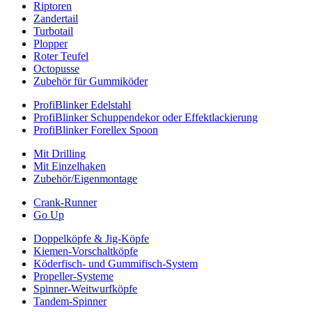
Riptoren
Zandertail
Turbotail
Plopper
Roter Teufel
Octopusse
Zubehör für Gummiköder
ProfiBlinker Edelstahl
ProfiBlinker Schuppendekor oder Effektlackierung
ProfiBlinker Forellex Spoon
Mit Drilling
Mit Einzelhaken
Zubehör/Eigenmontage
Crank-Runner
Go Up
Doppelköpfe & Jig-Köpfe
Kiemen-Vorschaltköpfe
Köderfisch- und Gummifisch-System
Propeller-Systeme
Spinner-Weitwurfköpfe
Tandem-Spinner