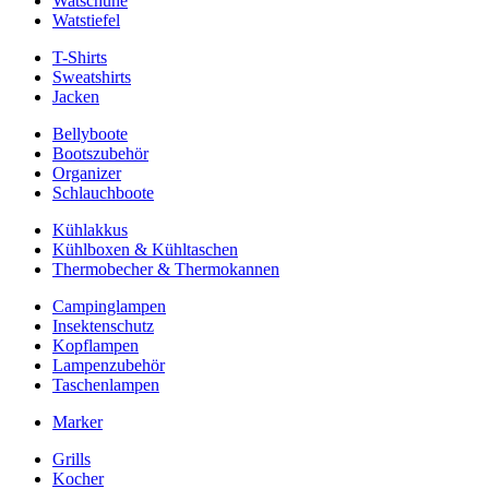
Watschuhe
Watstiefel
T-Shirts
Sweatshirts
Jacken
Bellyboote
Bootszubehör
Organizer
Schlauchboote
Kühlakkus
Kühlboxen & Kühltaschen
Thermobecher & Thermokannen
Campinglampen
Insektenschutz
Kopflampen
Lampenzubehör
Taschenlampen
Marker
Grills
Kocher