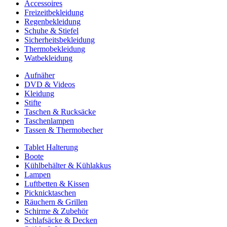
Accessoires
Freizeitbekleidung
Regenbekleidung
Schuhe & Stiefel
Sicherheitsbekleidung
Thermobekleidung
Watbekleidung
Aufnäher
DVD & Videos
Kleidung
Stifte
Taschen & Rucksäcke
Taschenlampen
Tassen & Thermobecher
Tablet Halterung
Boote
Kühlbehälter & Kühlakkus
Lampen
Luftbetten & Kissen
Picknicktaschen
Räuchern & Grillen
Schirme & Zubehör
Schlafsäcke & Decken