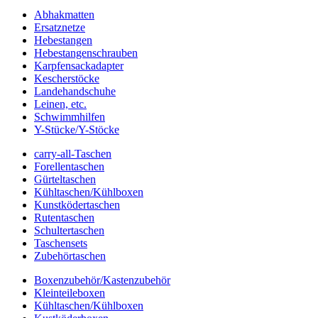
Abhakmatten
Ersatznetze
Hebestangen
Hebestangenschrauben
Karpfensackadapter
Kescherstöcke
Landehandschuhe
Leinen, etc.
Schwimmhilfen
Y-Stücke/Y-Stöcke
carry-all-Taschen
Forellentaschen
Gürteltaschen
Kühltaschen/Kühlboxen
Kunstködertaschen
Rutentaschen
Schultertaschen
Taschensets
Zubehörtaschen
Boxenzubehör/Kastenzubehör
Kleinteileboxen
Kühltaschen/Kühlboxen