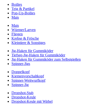
Boilies
Teig & Partikel
Pop-Up-Boilies
Mais
Mais
Würmer/Larven
Fliegen
Krebse & Frösche
Kleintiere & Sonstiges
Jig-Haken für Gummiköder
Tiefsee-Jig-Haken für Gummiköder
Jig-Haken für Gummiköder zum Selbstgießen
Spinner-Jigs
Doppelkopf
Kiemenvorschaltkopf
Spinner-Weitwurfkopf
Spinner-Jig
Dropshot-Stab
Dropshot-Keule
Dropshot-Keule mit Wirbel