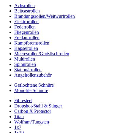
Achsrollen
Baitcastrollen
Brandungsrollen/Weitwurfrollen
Elektrorollen
Federrollen
Fliegenrollen
Freilaufrollen
Kampfbremsrollen
Kapselrollen
Meeresrollen/Großfischrollen
Multirollen
Spinnrollen
Stationärrollen
Angelrollenzubehör
Geflochtene Schnüre
Monofile Schnüre
Fibresteel
Dropshot-Stahl & Stinger
Carbon X Protector
Titan
Wolfram/Tungsten
1x7
1x19