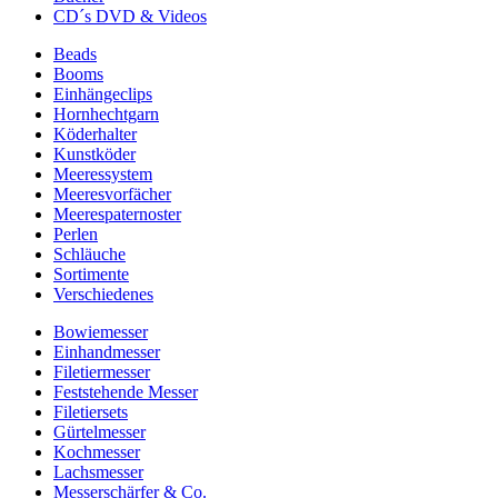
CD´s DVD & Videos
Beads
Booms
Einhängeclips
Hornhechtgarn
Köderhalter
Kunstköder
Meeressystem
Meeresvorfächer
Meerespaternoster
Perlen
Schläuche
Sortimente
Verschiedenes
Bowiemesser
Einhandmesser
Filetiermesser
Feststehende Messer
Filetiersets
Gürtelmesser
Kochmesser
Lachsmesser
Messerschärfer & Co.