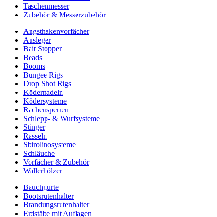
Taschenmesser
Zubehör & Messerzubehör
Angsthakenvorfächer
Ausleger
Bait Stopper
Beads
Booms
Bungee Rigs
Drop Shot Rigs
Ködernadeln
Ködersysteme
Rachensperren
Schlepp- & Wurfsysteme
Stinger
Rasseln
Sbirolinosysteme
Schläuche
Vorfächer & Zubehör
Wallerhölzer
Bauchgurte
Bootsrutenhalter
Brandungsrutenhalter
Erdstäbe mit Auflagen