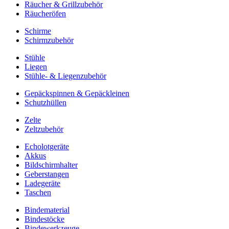
Räucher & Grillzubehör
Räucheröfen
Schirme
Schirmzubehör
Stühle
Liegen
Stühle- & Liegenzubehör
Gepäckspinnen & Gepäckleinen
Schutzhüllen
Zelte
Zeltzubehör
Echolotgeräte
Akkus
Bildschirmhalter
Geberstangen
Ladegeräte
Taschen
Bindematerial
Bindestöcke
Bindewerkzeuge