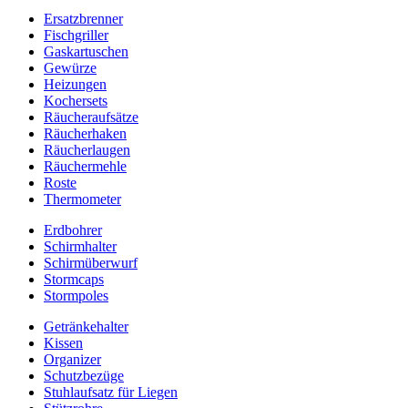
Ersatzbrenner
Fischgriller
Gaskartuschen
Gewürze
Heizungen
Kochersets
Räucheraufsätze
Räucherhaken
Räucherlaugen
Räuchermehle
Roste
Thermometer
Erdbohrer
Schirmhalter
Schirmüberwurf
Stormcaps
Stormpoles
Getränkehalter
Kissen
Organizer
Schutzbezüge
Stuhlaufsatz für Liegen