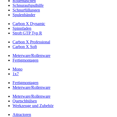
Rollentaschen
Schnuraufspulhilfe
Schnurfüllungen
Spulenbänder
Carbon X Dynamic
Spinnfaden
Stroft GTP Typ R
Carbon X Professional
Carbon X Soft
Meterware/Rollenware
Fertigmontagen
Mono
1x7
Fertigmontagen
Meterware/Rollenware
Meterware/Rollenware
Quetschhülsen
Werkzeuge und Zubehör
Attractoren