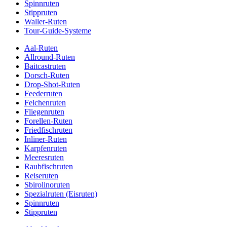
Spinnruten
Stippruten
Waller-Ruten
Tour-Guide-Systeme
Aal-Ruten
Allround-Ruten
Baitcastruten
Dorsch-Ruten
Drop-Shot-Ruten
Feederruten
Felchenruten
Fliegenruten
Forellen-Ruten
Friedfischruten
Inliner-Ruten
Karpfenruten
Meeresruten
Raubfischruten
Reiseruten
Sbirolinoruten
Spezialruten (Eisruten)
Spinnruten
Stippruten