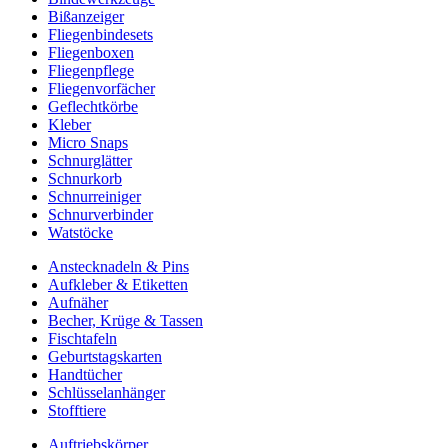
Bißanzeiger
Fliegenbindesets
Fliegenboxen
Fliegenpflege
Fliegenvorfächer
Geflechtkörbe
Kleber
Micro Snaps
Schnurglätter
Schnurkorb
Schnurreiniger
Schnurverbinder
Watstöcke
Anstecknadeln & Pins
Aufkleber & Etiketten
Aufnäher
Becher, Krüge & Tassen
Fischtafeln
Geburtstagskarten
Handtücher
Schlüsselanhänger
Stofftiere
Auftriebskörper