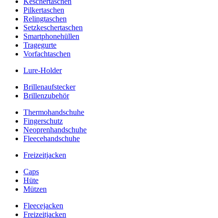
Keschertaschen
Pilkertaschen
Relingtaschen
Setzkeschertaschen
Smartphonehüllen
Tragegurte
Vorfachtaschen
Lure-Holder
Brillenaufstecker
Brillenzubehör
Thermohandschuhe
Fingerschutz
Neoprenhandschuhe
Fleecehandschuhe
Freizeitjacken
Caps
Hüte
Mützen
Fleecejacken
Freizeitjacken