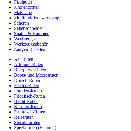
Fischtöter
Knotenöffner
Maßstäbe
Multifunktionswerkzeuge
Scheren
Seitenschneider
Spaten & Hämmer
Werkzeugsets
Werkzeugzubehör
Zangen & Feilen
Aal-Ruten
Allround-Ruten
Bolognese-Ruten
Boots- und Meeresruten
Dorsch-Ruten
Feeder-Ruten
Forellen-Ruten
Friedfisch-Ruten
Hecht-Ruten
Karpfen-Ruten
Raubfisch-Ruten
Reiseruten
Sbirolinoruten
Spezialruten (Eisruten)