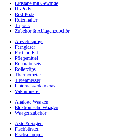
Erdstäbe mit Gewinde
Hi-Pods
Rod-Pods
Rutenhalter
Tripods
Zubehör & Ablagenzubehör
Abwehrsprays
Ferngläser
First aid Kit
Pflegemittel
Reparatursets
Rollerclips
Thermometer
Tiefenmesser
Unterwasserkameras
Vakuumierer
Analoge Waagen
Elektronische Waagen
Waagenzubehör
Äxte & Sägen
Fischbürsten
Fischschupper