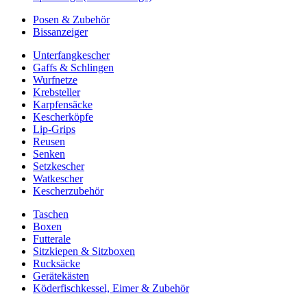
Posen & Zubehör
Bissanzeiger
Unterfangkescher
Gaffs & Schlingen
Wurfnetze
Krebsteller
Karpfensäcke
Kescherköpfe
Lip-Grips
Reusen
Senken
Setzkescher
Watkescher
Kescherzubehör
Taschen
Boxen
Futterale
Sitzkiepen & Sitzboxen
Rucksäcke
Gerätekästen
Köderfischkessel, Eimer & Zubehör