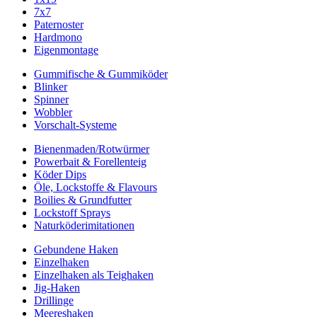
7x7
Paternoster
Hardmono
Eigenmontage
Gummifische & Gummiköder
Blinker
Spinner
Wobbler
Vorschalt-Systeme
Bienenmaden/Rotwürmer
Powerbait & Forellenteig
Köder Dips
Öle, Lockstoffe & Flavours
Boilies & Grundfutter
Lockstoff Sprays
Naturköderimitationen
Gebundene Haken
Einzelhaken
Einzelhaken als Teighaken
Jig-Haken
Drillinge
Meereshaken