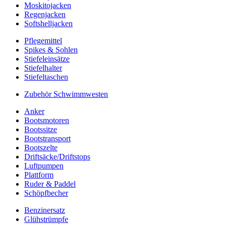
Moskitojacken
Regenjacken
Softshelljacken
Pflegemittel
Spikes & Sohlen
Stiefeleinsätze
Stiefelhalter
Stiefeltaschen
Zubehör Schwimmwesten
Anker
Bootsmotoren
Bootssitze
Bootstransport
Bootszelte
Driftsäcke/Driftstops
Luftpumpen
Plattform
Ruder & Paddel
Schöpfbecher
Benzinersatz
Glühstrümpfe