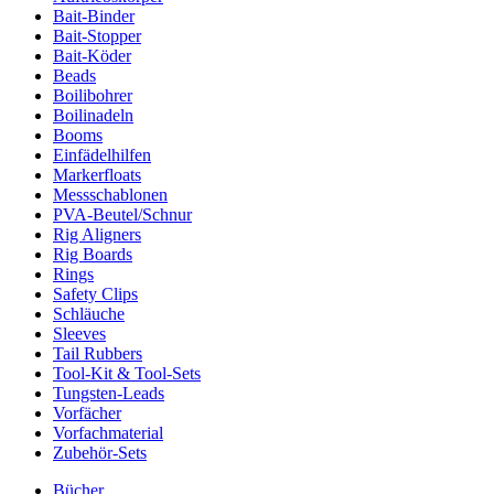
Bait-Binder
Bait-Stopper
Bait-Köder
Beads
Boilibohrer
Boilinadeln
Booms
Einfädelhilfen
Markerfloats
Messschablonen
PVA-Beutel/Schnur
Rig Aligners
Rig Boards
Rings
Safety Clips
Schläuche
Sleeves
Tail Rubbers
Tool-Kit & Tool-Sets
Tungsten-Leads
Vorfächer
Vorfachmaterial
Zubehör-Sets
Bücher