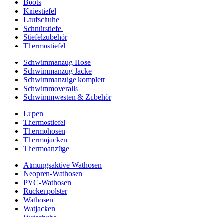
Boots
Kniestiefel
Laufschuhe
Schnürstiefel
Stiefelzubehör
Thermostiefel
Schwimmanzug Hose
Schwimmanzug Jacke
Schwimmanzüge komplett
Schwimmoveralls
Schwimmwesten & Zubehör
Lupen
Thermostiefel
Thermohosen
Thermojacken
Thermoanzüge
Atmungsaktive Wathosen
Neopren-Wathosen
PVC-Wathosen
Rückenpolster
Wathosen
Watjacken