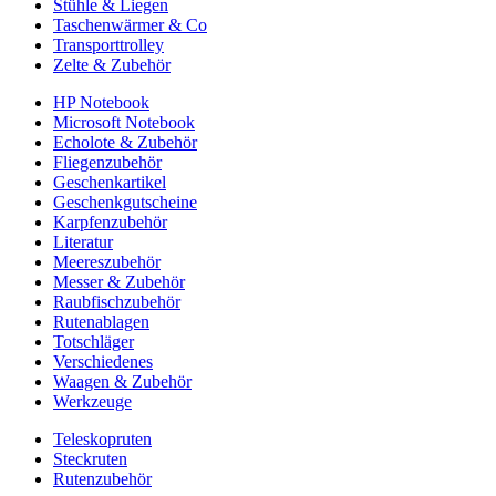
Stühle & Liegen
Taschenwärmer & Co
Transporttrolley
Zelte & Zubehör
HP Notebook
Microsoft Notebook
Echolote & Zubehör
Fliegenzubehör
Geschenkartikel
Geschenkgutscheine
Karpfenzubehör
Literatur
Meereszubehör
Messer & Zubehör
Raubfischzubehör
Rutenablagen
Totschläger
Verschiedenes
Waagen & Zubehör
Werkzeuge
Teleskopruten
Steckruten
Rutenzubehör