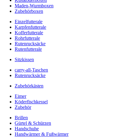
Kustköderboxen
Maden-Wurmboxen
Zubehörboxen
Einzelfutterale
Karpfenfutterale
Kofferfutterale
Rohrfutterale
Rutenrucksäcke
Rutenfutterale
Sitzkissen
carry-all-Taschen
Rutenrucksäcke
Zubehörkästen
Eimer
Köderfischkessel
Zubehör
Brillen
Gürtel & Schürzen
Handschuhe
Handwärmer & Fußwärmer