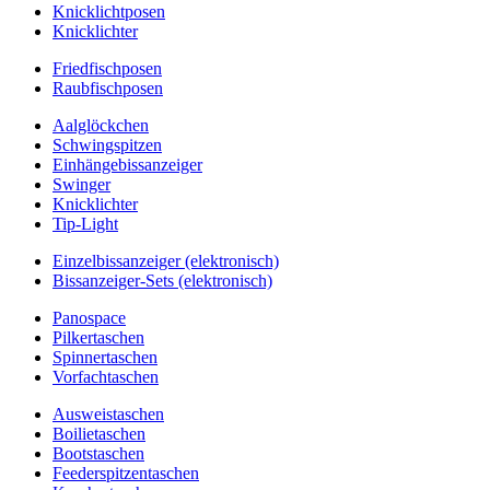
Knicklichtposen
Knicklichter
Friedfischposen
Raubfischposen
Aalglöckchen
Schwingspitzen
Einhängebissanzeiger
Swinger
Knicklichter
Tip-Light
Einzelbissanzeiger (elektronisch)
Bissanzeiger-Sets (elektronisch)
Panospace
Pilkertaschen
Spinnertaschen
Vorfachtaschen
Ausweistaschen
Boilietaschen
Bootstaschen
Feederspitzentaschen