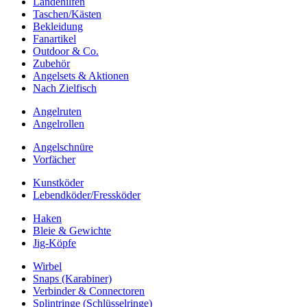
Landehilfen
Taschen/Kästen
Bekleidung
Fanartikel
Outdoor & Co.
Zubehör
Angelsets & Aktionen
Nach Zielfisch
Angelruten
Angelrollen
Angelschnüre
Vorfächer
Kunstköder
Lebendköder/Fressköder
Haken
Bleie & Gewichte
Jig-Köpfe
Wirbel
Snaps (Karabiner)
Verbinder & Connectoren
Splintringe (Schlüsselringe)