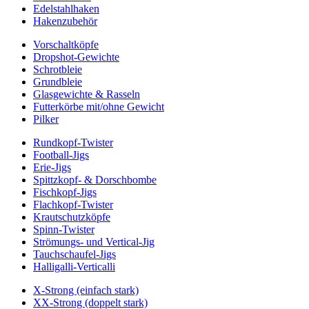
Edelstahlhaken
Hakenzubehör
Vorschaltköpfe
Dropshot-Gewichte
Schrotbleie
Grundbleie
Glasgewichte & Rasseln
Futterkörbe mit/ohne Gewicht
Pilker
Rundkopf-Twister
Football-Jigs
Erie-Jigs
Spittzkopf- & Dorschbombe
Fischkopf-Jigs
Flachkopf-Twister
Krautschutzköpfe
Spinn-Twister
Strömungs- und Vertical-Jig
Tauchschaufel-Jigs
Halligalli-Verticalli
X-Strong (einfach stark)
XX-Strong (doppelt stark)