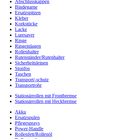
Abschlusskappen
Bindegarne
Ersatzspitzen
Kleber
Korkstücke
Lacke
Luresaver
Ringe
Ringeinlagen
Rollenhalter
Rutenständer/Rutenhalter
Sicherheitsleinen
Stonfos
Taschen
Transport/-schutz
Transportrohr
Stationärrollen mit Frontbremse
Stationärrollen mit Heckbremse
Akku
Ersatzspulen
Pflegesprays
Power-Handle
Rollenfett/Rollenöl