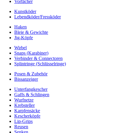
Vorfächer
Kunstköder
Lebendköder/Fressköder
Haken
Bleie & Gewichte
Jig-Köpfe
Wirbel
Snaps (Karabiner)
Verbinder & Connectoren
Splintringe (Schlüsselringe)
Posen & Zubehör
Bissanzeiger
Unterfangkescher
Gaffs & Schlingen
Wurfnetze
Krebsteller
Karpfensäcke
Kescherköpfe
Lip-Grips
Reusen
Senken