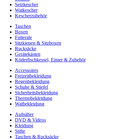
Setzkescher
Watkescher
Kescherzubehör
Taschen
Boxen
Futterale
Sitzkiepen & Sitzboxen
Rucksäcke
Gerätekästen
Köderfischkessel, Eimer & Zubehör
Accessoires
Freizeitbekleidung
Regenbekleidung
Schuhe & Stiefel
Sicherheitsbekleidung
Thermobekleidung
Watbekleidung
Aufnäher
DVD & Videos
Kleidung
Stifte
Taschen & Rucksäcke