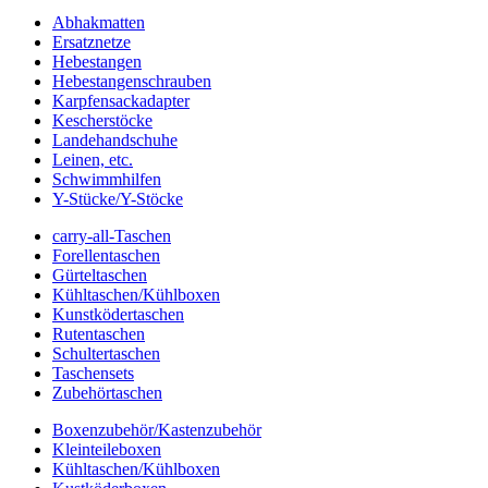
Abhakmatten
Ersatznetze
Hebestangen
Hebestangenschrauben
Karpfensackadapter
Kescherstöcke
Landehandschuhe
Leinen, etc.
Schwimmhilfen
Y-Stücke/Y-Stöcke
carry-all-Taschen
Forellentaschen
Gürteltaschen
Kühltaschen/Kühlboxen
Kunstködertaschen
Rutentaschen
Schultertaschen
Taschensets
Zubehörtaschen
Boxenzubehör/Kastenzubehör
Kleinteileboxen
Kühltaschen/Kühlboxen