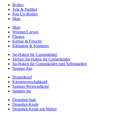
Boilies
Teig & Partikel
Pop-Up-Boilies
Mais
Mais
Würmer/Larven
Fliegen
Krebse & Frösche
Kleintiere & Sonstiges
Jig-Haken für Gummiköder
Tiefsee-Jig-Haken für Gummiköder
Jig-Haken für Gummiköder zum Selbstgießen
Spinner-Jigs
Doppelkopf
Kiemenvorschaltkopf
Spinner-Weitwurfkopf
Spinner-Jig
Dropshot-Stab
Dropshot-Keule
Dropshot-Keule mit Wirbel