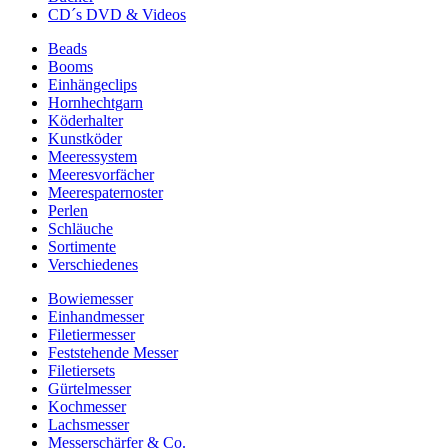
CD´s DVD & Videos
Beads
Booms
Einhängeclips
Hornhechtgarn
Köderhalter
Kunstköder
Meeressystem
Meeresvorfächer
Meerespaternoster
Perlen
Schläuche
Sortimente
Verschiedenes
Bowiemesser
Einhandmesser
Filetiermesser
Feststehende Messer
Filetiersets
Gürtelmesser
Kochmesser
Lachsmesser
Messerschärfer & Co.