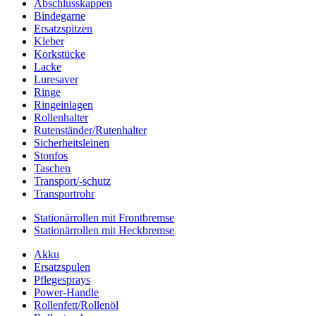
Abschlusskappen
Bindegarne
Ersatzspitzen
Kleber
Korkstücke
Lacke
Luresaver
Ringe
Ringeinlagen
Rollenhalter
Rutenständer/Rutenhalter
Sicherheitsleinen
Stonfos
Taschen
Transport/-schutz
Transportrohr
Stationärrollen mit Frontbremse
Stationärrollen mit Heckbremse
Akku
Ersatzspulen
Pflegesprays
Power-Handle
Rollenfett/Rollenöl