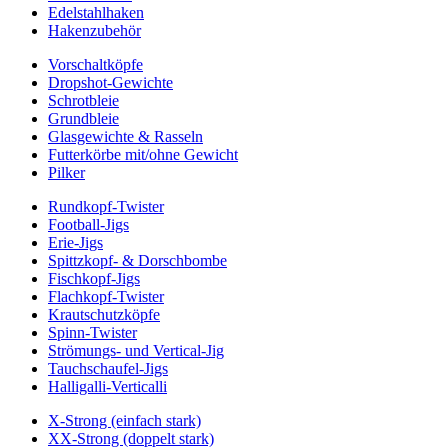
Edelstahlhaken
Hakenzubehör
Vorschaltköpfe
Dropshot-Gewichte
Schrotbleie
Grundbleie
Glasgewichte & Rasseln
Futterkörbe mit/ohne Gewicht
Pilker
Rundkopf-Twister
Football-Jigs
Erie-Jigs
Spittzkopf- & Dorschbombe
Fischkopf-Jigs
Flachkopf-Twister
Krautschutzköpfe
Spinn-Twister
Strömungs- und Vertical-Jig
Tauchschaufel-Jigs
Halligalli-Verticalli
X-Strong (einfach stark)
XX-Strong (doppelt stark)