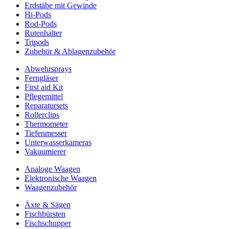
Erdstäbe mit Gewinde
Hi-Pods
Rod-Pods
Rutenhalter
Tripods
Zubehör & Ablagenzubehör
Abwehrsprays
Ferngläser
First aid Kit
Pflegemittel
Reparatursets
Rollerclips
Thermometer
Tiefenmesser
Unterwasserkameras
Vakuumierer
Analoge Waagen
Elektronische Waagen
Waagenzubehör
Äxte & Sägen
Fischbürsten
Fischschupper