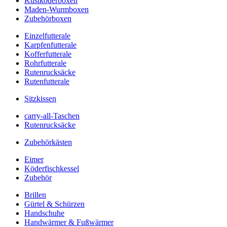
Kustköderboxen
Maden-Wurmboxen
Zubehörboxen
Einzelfutterale
Karpfenfutterale
Kofferfutterale
Rohrfutterale
Rutenrucksäcke
Rutenfutterale
Sitzkissen
carry-all-Taschen
Rutenrucksäcke
Zubehörkästen
Eimer
Köderfischkessel
Zubehör
Brillen
Gürtel & Schürzen
Handschuhe
Handwärmer & Fußwärmer