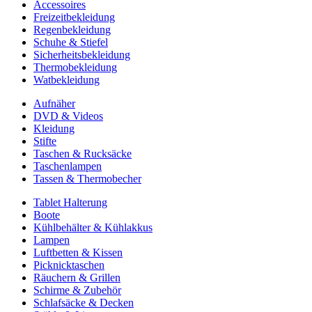
Accessoires
Freizeitbekleidung
Regenbekleidung
Schuhe & Stiefel
Sicherheitsbekleidung
Thermobekleidung
Watbekleidung
Aufnäher
DVD & Videos
Kleidung
Stifte
Taschen & Rucksäcke
Taschenlampen
Tassen & Thermobecher
Tablet Halterung
Boote
Kühlbehälter & Kühlakkus
Lampen
Luftbetten & Kissen
Picknicktaschen
Räuchern & Grillen
Schirme & Zubehör
Schlafsäcke & Decken