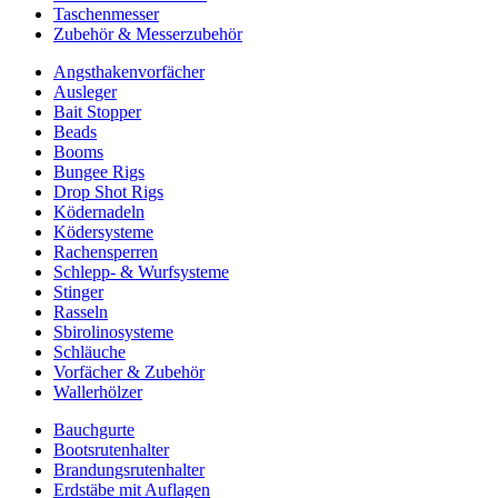
Taschenmesser
Zubehör & Messerzubehör
Angsthakenvorfächer
Ausleger
Bait Stopper
Beads
Booms
Bungee Rigs
Drop Shot Rigs
Ködernadeln
Ködersysteme
Rachensperren
Schlepp- & Wurfsysteme
Stinger
Rasseln
Sbirolinosysteme
Schläuche
Vorfächer & Zubehör
Wallerhölzer
Bauchgurte
Bootsrutenhalter
Brandungsrutenhalter
Erdstäbe mit Auflagen