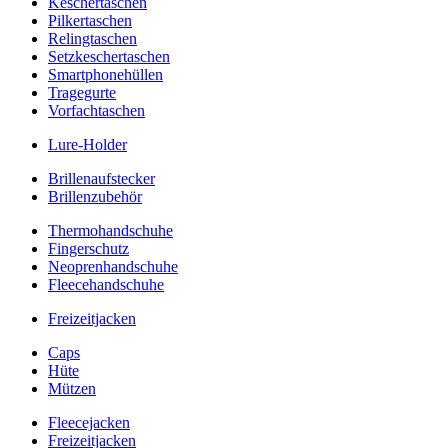
Keschertaschen
Pilkertaschen
Relingtaschen
Setzkeschertaschen
Smartphonehüllen
Tragegurte
Vorfachtaschen
Lure-Holder
Brillenaufstecker
Brillenzubehör
Thermohandschuhe
Fingerschutz
Neoprenhandschuhe
Fleecehandschuhe
Freizeitjacken
Caps
Hüte
Mützen
Fleecejacken
Freizeitjacken