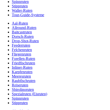
Spinnruten
Stippruten
Waller-Ruten
Tour-Guide-Systeme
Aal-Ruten
Allround-Ruten
Baitcastruten
Dorsch-Ruten
Drop-Shot-Ruten
Feederruten
Felchenruten
Fliegenruten
Forellen-Ruten
Friedfischruten
Inliner-Ruten
Karpfenruten
Meeresruten
Raubfischruten
Reiseruten
Sbirolinoruten
Spezialruten (Eisruten)
Spinnruten
Stippruten