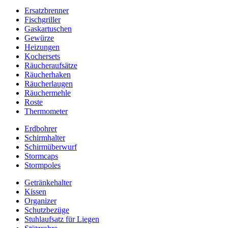
Ersatzbrenner
Fischgriller
Gaskartuschen
Gewürze
Heizungen
Kochersets
Räucheraufsätze
Räucherhaken
Räucherlaugen
Räuchermehle
Roste
Thermometer
Erdbohrer
Schirmhalter
Schirmüberwurf
Stormcaps
Stormpoles
Getränkehalter
Kissen
Organizer
Schutzbezüge
Stuhlaufsatz für Liegen