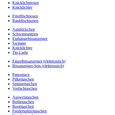
Knicklichtposen
Knicklichter
Friedfischposen
Raubfischposen
Aalglöckchen
Schwingspitzen
Einhängebissanzeiger
Swinger
Knicklichter
Tip-Light
Einzelbissanzeiger (elektronisch)
Bissanzeiger-Sets (elektronisch)
Panospace
Pilkertaschen
Spinnertaschen
Vorfachtaschen
Ausweistaschen
Boilietaschen
Bootstaschen
Feederspitzentaschen