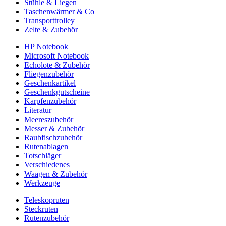
Stühle & Liegen
Taschenwärmer & Co
Transporttrolley
Zelte & Zubehör
HP Notebook
Microsoft Notebook
Echolote & Zubehör
Fliegenzubehör
Geschenkartikel
Geschenkgutscheine
Karpfenzubehör
Literatur
Meereszubehör
Messer & Zubehör
Raubfischzubehör
Rutenablagen
Totschläger
Verschiedenes
Waagen & Zubehör
Werkzeuge
Teleskopruten
Steckruten
Rutenzubehör