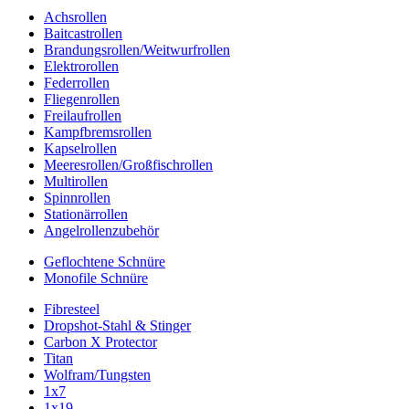
Achsrollen
Baitcastrollen
Brandungsrollen/Weitwurfrollen
Elektrorollen
Federrollen
Fliegenrollen
Freilaufrollen
Kampfbremsrollen
Kapselrollen
Meeresrollen/Großfischrollen
Multirollen
Spinnrollen
Stationärrollen
Angelrollenzubehör
Geflochtene Schnüre
Monofile Schnüre
Fibresteel
Dropshot-Stahl & Stinger
Carbon X Protector
Titan
Wolfram/Tungsten
1x7
1x19