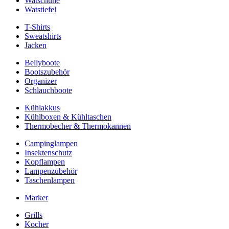
Watschuhe
Watstiefel
T-Shirts
Sweatshirts
Jacken
Bellyboote
Bootszubehör
Organizer
Schlauchboote
Kühlakkus
Kühlboxen & Kühltaschen
Thermobecher & Thermokannen
Campinglampen
Insektenschutz
Kopflampen
Lampenzubehör
Taschenlampen
Marker
Grills
Kocher