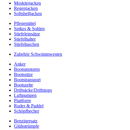
Moskitojacken
Regenjacken
Softshelljacken
Pflegemittel
Spikes & Sohlen
Stiefeleinsätze
Stiefelhalter
Stiefeltaschen
Zubehör Schwimmwesten
Anker
Bootsmotoren
Bootssitze
Bootstransport
Bootszelte
Driftsäcke/Driftstops
Luftpumpen
Plattform
Ruder & Paddel
Schöpfbecher
Benzinersatz
Glühstrümpfe