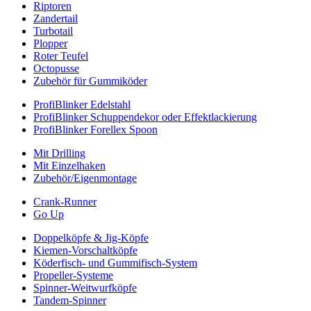
Riptoren
Zandertail
Turbotail
Plopper
Roter Teufel
Octopusse
Zubehör für Gummiköder
ProfiBlinker Edelstahl
ProfiBlinker Schuppendekor oder Effektlackierung
ProfiBlinker Forellex Spoon
Mit Drilling
Mit Einzelhaken
Zubehör/Eigenmontage
Crank-Runner
Go Up
Doppelköpfe & Jig-Köpfe
Kiemen-Vorschaltköpfe
Köderfisch- und Gummifisch-System
Propeller-Systeme
Spinner-Weitwurfköpfe
Tandem-Spinner