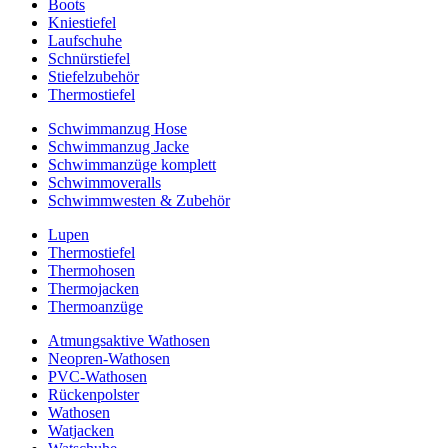
Boots
Kniestiefel
Laufschuhe
Schnürstiefel
Stiefelzubehör
Thermostiefel
Schwimmanzug Hose
Schwimmanzug Jacke
Schwimmanzüge komplett
Schwimmoveralls
Schwimmwesten & Zubehör
Lupen
Thermostiefel
Thermohosen
Thermojacken
Thermoanzüge
Atmungsaktive Wathosen
Neopren-Wathosen
PVC-Wathosen
Rückenpolster
Wathosen
Watjacken