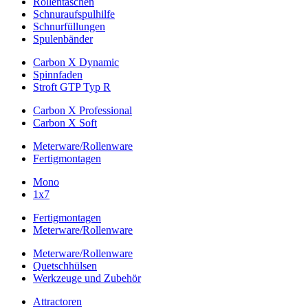
Rollentaschen
Schnuraufspulhilfe
Schnurfüllungen
Spulenbänder
Carbon X Dynamic
Spinnfaden
Stroft GTP Typ R
Carbon X Professional
Carbon X Soft
Meterware/Rollenware
Fertigmontagen
Mono
1x7
Fertigmontagen
Meterware/Rollenware
Meterware/Rollenware
Quetschhülsen
Werkzeuge und Zubehör
Attractoren