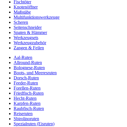
Fischtöter
Knotenöffner
Maßstäbe
Multifunktionswerkzeuge
Scheren
Seitenschneider
Spaten & Hämmer
Werkzeugsets
Werkzeugzubehör
Zangen & Feilen
Aal-Ruten
Allround-Ruten
Bolognese-Ruten
Boots- und Meeresruten
Dorsch-Ruten
Feeder-Ruten
Forellen-Ruten
Friedfisch-Ruten
Hecht-Ruten
Karpfen-Ruten
Raubfisch-Ruten
Reiseruten
Sbirolinoruten
Spezialruten (Eisruten)