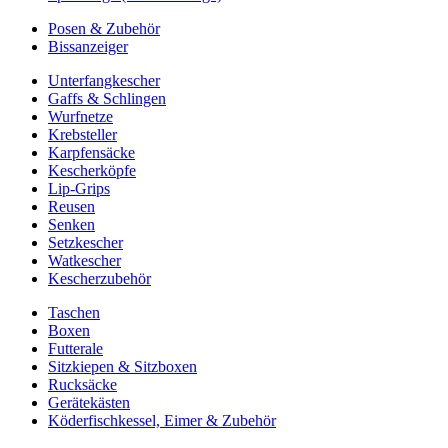
Posen & Zubehör
Bissanzeiger
Unterfangkescher
Gaffs & Schlingen
Wurfnetze
Krebsteller
Karpfensäcke
Kescherköpfe
Lip-Grips
Reusen
Senken
Setzkescher
Watkescher
Kescherzubehör
Taschen
Boxen
Futterale
Sitzkiepen & Sitzboxen
Rucksäcke
Gerätekästen
Köderfischkessel, Eimer & Zubehör