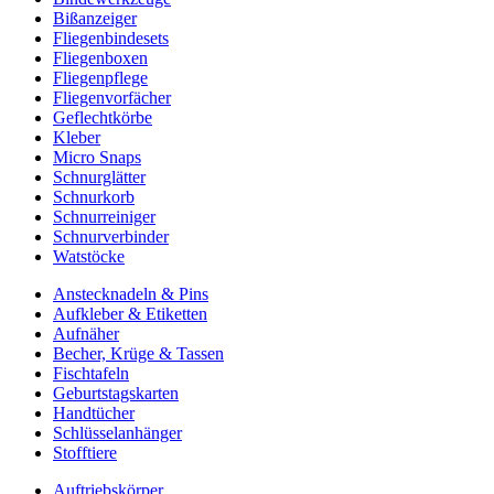
Bißanzeiger
Fliegenbindesets
Fliegenboxen
Fliegenpflege
Fliegenvorfächer
Geflechtkörbe
Kleber
Micro Snaps
Schnurglätter
Schnurkorb
Schnurreiniger
Schnurverbinder
Watstöcke
Anstecknadeln & Pins
Aufkleber & Etiketten
Aufnäher
Becher, Krüge & Tassen
Fischtafeln
Geburtstagskarten
Handtücher
Schlüsselanhänger
Stofftiere
Auftriebskörper