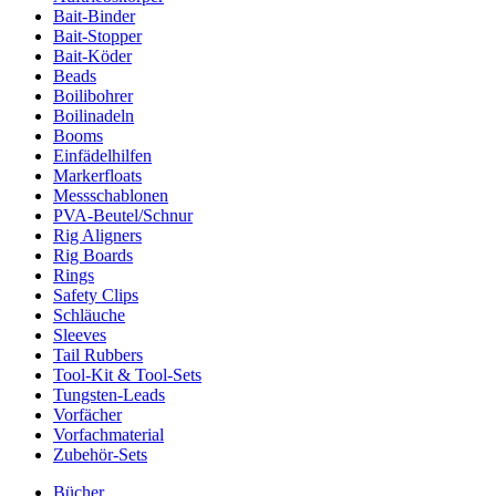
Bait-Binder
Bait-Stopper
Bait-Köder
Beads
Boilibohrer
Boilinadeln
Booms
Einfädelhilfen
Markerfloats
Messschablonen
PVA-Beutel/Schnur
Rig Aligners
Rig Boards
Rings
Safety Clips
Schläuche
Sleeves
Tail Rubbers
Tool-Kit & Tool-Sets
Tungsten-Leads
Vorfächer
Vorfachmaterial
Zubehör-Sets
Bücher