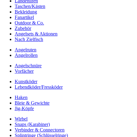
Landehilfen
Taschen/Kästen
Bekleidung
Fanartikel
Outdoor & Co.
Zubehör
Angelsets & Aktionen
Nach Zielfisch
Angelruten
Angelrollen
Angelschnüre
Vorfächer
Kunstköder
Lebendköder/Fressköder
Haken
Bleie & Gewichte
Jig-Köpfe
Wirbel
Snaps (Karabiner)
Verbinder & Connectoren
Splintringe (Schlüsselringe)