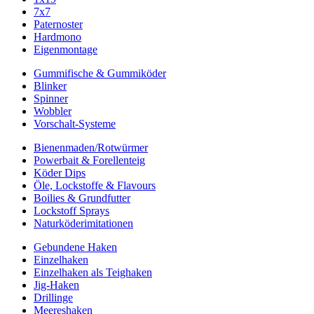
7x7
Paternoster
Hardmono
Eigenmontage
Gummifische & Gummiköder
Blinker
Spinner
Wobbler
Vorschalt-Systeme
Bienenmaden/Rotwürmer
Powerbait & Forellenteig
Köder Dips
Öle, Lockstoffe & Flavours
Boilies & Grundfutter
Lockstoff Sprays
Naturköderimitationen
Gebundene Haken
Einzelhaken
Einzelhaken als Teighaken
Jig-Haken
Drillinge
Meereshaken