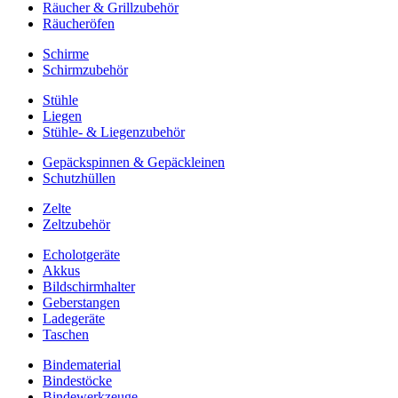
Räucher & Grillzubehör
Räucheröfen
Schirme
Schirmzubehör
Stühle
Liegen
Stühle- & Liegenzubehör
Gepäckspinnen & Gepäckleinen
Schutzhüllen
Zelte
Zeltzubehör
Echolotgeräte
Akkus
Bildschirmhalter
Geberstangen
Ladegeräte
Taschen
Bindematerial
Bindestöcke
Bindewerkzeuge