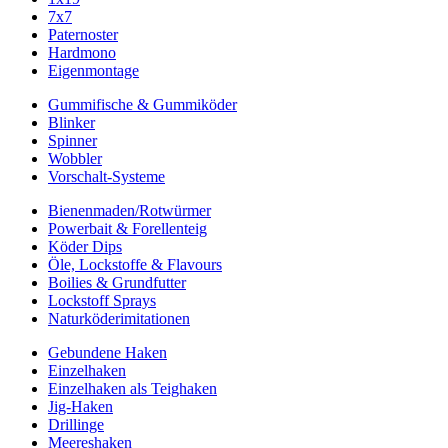
7x7
Paternoster
Hardmono
Eigenmontage
Gummifische & Gummiköder
Blinker
Spinner
Wobbler
Vorschalt-Systeme
Bienenmaden/Rotwürmer
Powerbait & Forellenteig
Köder Dips
Öle, Lockstoffe & Flavours
Boilies & Grundfutter
Lockstoff Sprays
Naturköderimitationen
Gebundene Haken
Einzelhaken
Einzelhaken als Teighaken
Jig-Haken
Drillinge
Meereshaken