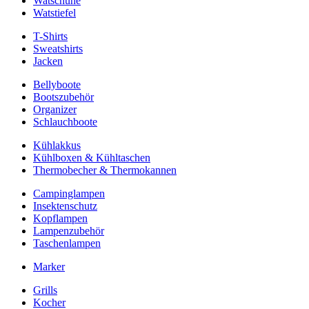
Watschuhe
Watstiefel
T-Shirts
Sweatshirts
Jacken
Bellyboote
Bootszubehör
Organizer
Schlauchboote
Kühlakkus
Kühlboxen & Kühltaschen
Thermobecher & Thermokannen
Campinglampen
Insektenschutz
Kopflampen
Lampenzubehör
Taschenlampen
Marker
Grills
Kocher