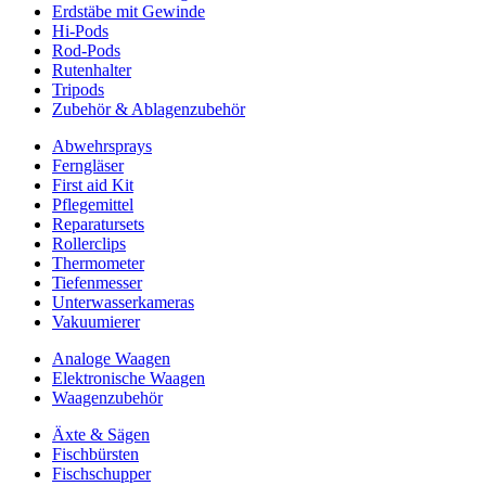
Erdstäbe mit Gewinde
Hi-Pods
Rod-Pods
Rutenhalter
Tripods
Zubehör & Ablagenzubehör
Abwehrsprays
Ferngläser
First aid Kit
Pflegemittel
Reparatursets
Rollerclips
Thermometer
Tiefenmesser
Unterwasserkameras
Vakuumierer
Analoge Waagen
Elektronische Waagen
Waagenzubehör
Äxte & Sägen
Fischbürsten
Fischschupper