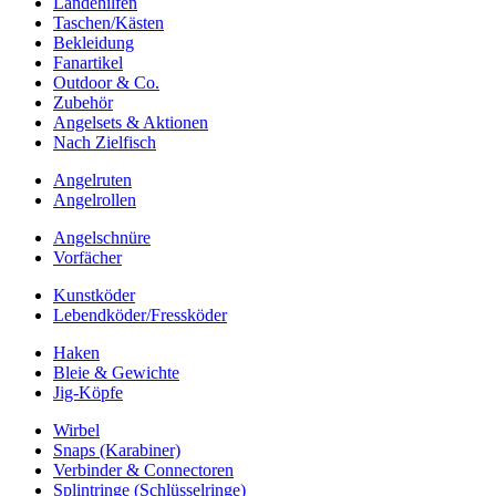
Landehilfen
Taschen/Kästen
Bekleidung
Fanartikel
Outdoor & Co.
Zubehör
Angelsets & Aktionen
Nach Zielfisch
Angelruten
Angelrollen
Angelschnüre
Vorfächer
Kunstköder
Lebendköder/Fressköder
Haken
Bleie & Gewichte
Jig-Köpfe
Wirbel
Snaps (Karabiner)
Verbinder & Connectoren
Splintringe (Schlüsselringe)