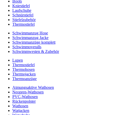
Boots
Kniestiefel
Laufschuhe
Schnürstiefel
Stiefelzubehör
Thermostiefel
Schwimmanzug Hose
Schwimmanzug Jacke
Schwimmanzüge komplett
Schwimmoveralls
Schwimmwesten & Zubehör
Lupen
Thermostiefel
Thermohosen
Thermojacken
Thermoanzüge
Atmungsaktive Wathosen
Neopren-Wathosen
PVC-Wathosen
Rückenpolster
Wathosen
Watjacken