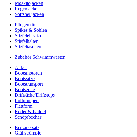
Moskitojacken
Regenjacken
Softshelljacken
Pflegemittel
Spikes & Sohlen
Stiefeleinsätze
Stiefelhalter
Stiefeltaschen
Zubehör Schwimmwesten
Anker
Bootsmotoren
Bootssitze
Bootstransport
Bootszelte
Driftsäcke/Driftstops
Luftpumpen
Plattform
Ruder & Paddel
Schöpfbecher
Benzinersatz
Glühstrümpfe