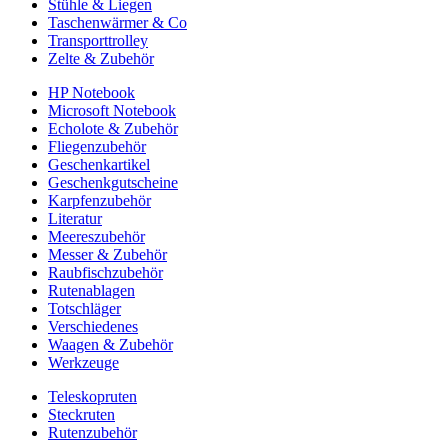
Stühle & Liegen
Taschenwärmer & Co
Transporttrolley
Zelte & Zubehör
HP Notebook
Microsoft Notebook
Echolote & Zubehör
Fliegenzubehör
Geschenkartikel
Geschenkgutscheine
Karpfenzubehör
Literatur
Meereszubehör
Messer & Zubehör
Raubfischzubehör
Rutenablagen
Totschläger
Verschiedenes
Waagen & Zubehör
Werkzeuge
Teleskopruten
Steckruten
Rutenzubehör