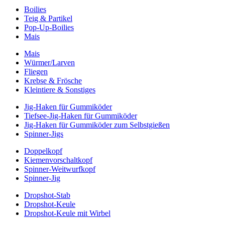
Boilies
Teig & Partikel
Pop-Up-Boilies
Mais
Mais
Würmer/Larven
Fliegen
Krebse & Frösche
Kleintiere & Sonstiges
Jig-Haken für Gummiköder
Tiefsee-Jig-Haken für Gummiköder
Jig-Haken für Gummiköder zum Selbstgießen
Spinner-Jigs
Doppelkopf
Kiemenvorschaltkopf
Spinner-Weitwurfkopf
Spinner-Jig
Dropshot-Stab
Dropshot-Keule
Dropshot-Keule mit Wirbel