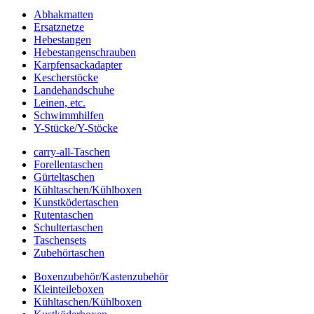
Abhakmatten
Ersatznetze
Hebestangen
Hebestangenschrauben
Karpfensackadapter
Kescherstöcke
Landehandschuhe
Leinen, etc.
Schwimmhilfen
Y-Stücke/Y-Stöcke
carry-all-Taschen
Forellentaschen
Gürteltaschen
Kühltaschen/Kühlboxen
Kunstködertaschen
Rutentaschen
Schultertaschen
Taschensets
Zubehörtaschen
Boxenzubehör/Kastenzubehör
Kleinteileboxen
Kühltaschen/Kühlboxen