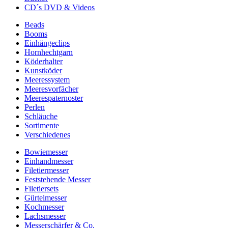
CD´s DVD & Videos
Beads
Booms
Einhängeclips
Hornhechtgarn
Köderhalter
Kunstköder
Meeressystem
Meeresvorfächer
Meerespaternoster
Perlen
Schläuche
Sortimente
Verschiedenes
Bowiemesser
Einhandmesser
Filetiermesser
Feststehende Messer
Filetiersets
Gürtelmesser
Kochmesser
Lachsmesser
Messerschärfer & Co.