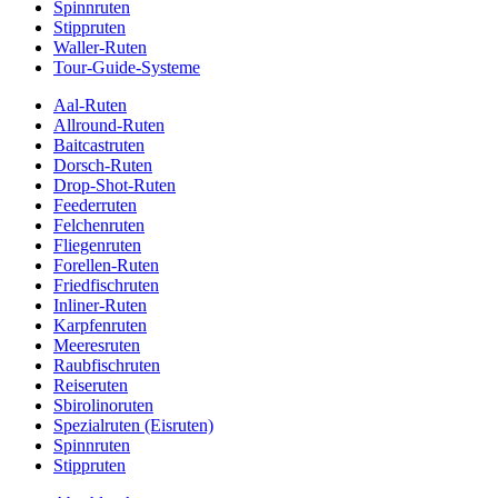
Spinnruten
Stippruten
Waller-Ruten
Tour-Guide-Systeme
Aal-Ruten
Allround-Ruten
Baitcastruten
Dorsch-Ruten
Drop-Shot-Ruten
Feederruten
Felchenruten
Fliegenruten
Forellen-Ruten
Friedfischruten
Inliner-Ruten
Karpfenruten
Meeresruten
Raubfischruten
Reiseruten
Sbirolinoruten
Spezialruten (Eisruten)
Spinnruten
Stippruten