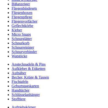
Bißanzeiger
Fliegenbindesets
Fliegenboxen
Fliegenpflege
Fliegenvorfächer
Geflechtkörbe
Kleber
Micro Snaps
Schnurglätter
Schnurkorb
Schnurreiniger
Schnurverbinder
Watstöcke
Anstecknadeln & Pins
Aufkleber & Etiketten
Aufnäher
Becher, Krüge & Tassen
Fischtafeln
Geburtstagskarten
Handtücher
Schlüsselanhänger
Stofftiere
Auftriebskörper