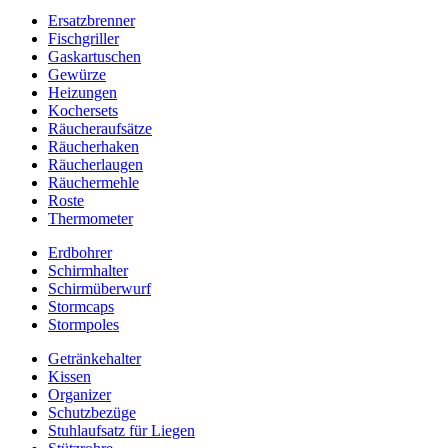
Ersatzbrenner
Fischgriller
Gaskartuschen
Gewürze
Heizungen
Kochersets
Räucheraufsätze
Räucherhaken
Räucherlaugen
Räuchermehle
Roste
Thermometer
Erdbohrer
Schirmhalter
Schirmüberwurf
Stormcaps
Stormpoles
Getränkehalter
Kissen
Organizer
Schutzbezüge
Stuhlaufsatz für Liegen