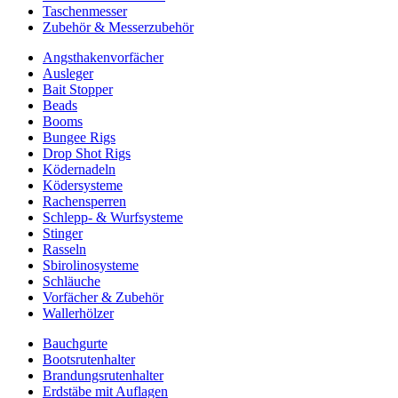
Taschenmesser
Zubehör & Messerzubehör
Angsthakenvorfächer
Ausleger
Bait Stopper
Beads
Booms
Bungee Rigs
Drop Shot Rigs
Ködernadeln
Ködersysteme
Rachensperren
Schlepp- & Wurfsysteme
Stinger
Rasseln
Sbirolinosysteme
Schläuche
Vorfächer & Zubehör
Wallerhölzer
Bauchgurte
Bootsrutenhalter
Brandungsrutenhalter
Erdstäbe mit Auflagen