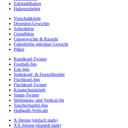
Edelstahlhaken
Hakenzubehör
Vorschaltköpfe
Dropshot-Gewichte
Schrotbleie
Grundbleie
Glasgewichte & Rasseln
Futterkörbe mit/ohne Gewicht
Pilker
Rundkopf-Twister
Football-Jigs
Erie-Jigs
Spittzkopf- & Dorschbombe
Fischkopf-Jigs
Flachkopf-Twister
Krautschutzköpfe
Spinn-Twister
Strömungs- und Vertical-Jig
Tauchschaufel-Jigs
Halligalli-Verticalli
X-Strong (einfach stark)
XX-Strong (doppelt stark)