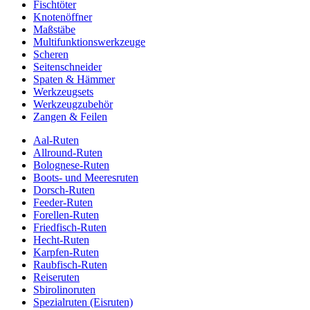
Fischtöter
Knotenöffner
Maßstäbe
Multifunktionswerkzeuge
Scheren
Seitenschneider
Spaten & Hämmer
Werkzeugsets
Werkzeugzubehör
Zangen & Feilen
Aal-Ruten
Allround-Ruten
Bolognese-Ruten
Boots- und Meeresruten
Dorsch-Ruten
Feeder-Ruten
Forellen-Ruten
Friedfisch-Ruten
Hecht-Ruten
Karpfen-Ruten
Raubfisch-Ruten
Reiseruten
Sbirolinoruten
Spezialruten (Eisruten)