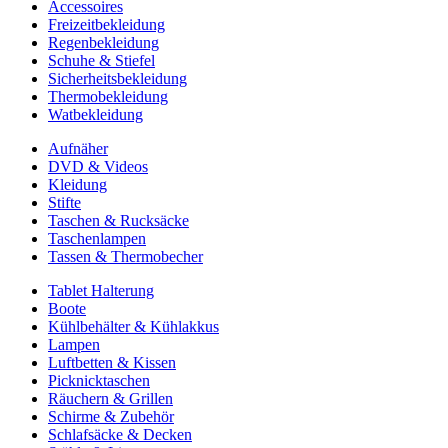
Accessoires
Freizeitbekleidung
Regenbekleidung
Schuhe & Stiefel
Sicherheitsbekleidung
Thermobekleidung
Watbekleidung
Aufnäher
DVD & Videos
Kleidung
Stifte
Taschen & Rucksäcke
Taschenlampen
Tassen & Thermobecher
Tablet Halterung
Boote
Kühlbehälter & Kühlakkus
Lampen
Luftbetten & Kissen
Picknicktaschen
Räuchern & Grillen
Schirme & Zubehör
Schlafsäcke & Decken