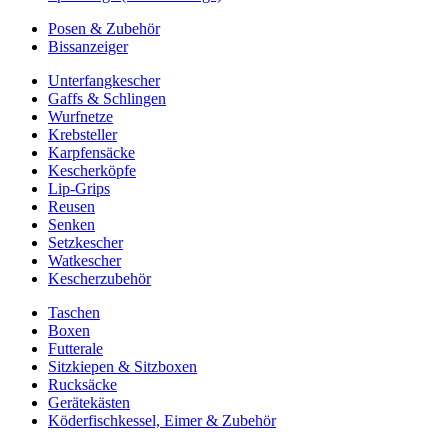
Posen & Zubehör
Bissanzeiger
Unterfangkescher
Gaffs & Schlingen
Wurfnetze
Krebsteller
Karpfensäcke
Kescherköpfe
Lip-Grips
Reusen
Senken
Setzkescher
Watkescher
Kescherzubehör
Taschen
Boxen
Futterale
Sitzkiepen & Sitzboxen
Rucksäcke
Gerätekästen
Köderfischkessel, Eimer & Zubehör