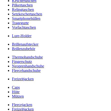
Keschertaschen
Pilkertaschen
Relingtaschen
Setzkeschertaschen
Smartphonehüllen
Tragegurte
Vorfachtaschen
Lure-Holder
Brillenaufstecker
Brillenzubehör
Thermohandschuhe
Fingerschutz
Neoprenhandschuhe
Fleecehandschuhe
Freizeitjacken
Caps
Hüte
Mützen
Fleecejacken
Freizeitjacken