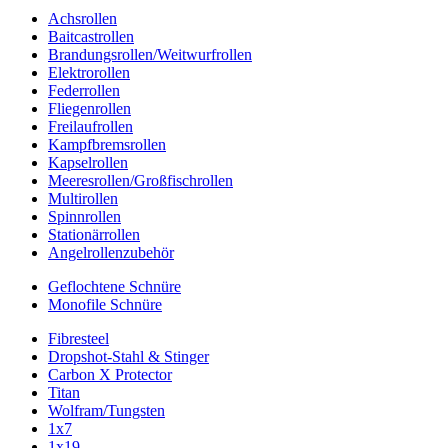
Achsrollen
Baitcastrollen
Brandungsrollen/Weitwurfrollen
Elektrorollen
Federrollen
Fliegenrollen
Freilaufrollen
Kampfbremsrollen
Kapselrollen
Meeresrollen/Großfischrollen
Multirollen
Spinnrollen
Stationärrollen
Angelrollenzubehör
Geflochtene Schnüre
Monofile Schnüre
Fibresteel
Dropshot-Stahl & Stinger
Carbon X Protector
Titan
Wolfram/Tungsten
1x7
1x19