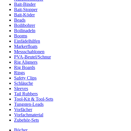
Bait-Binder
Bait-Stopper
Bait-Köder
Beads
Boilibohrer
Boilinadeln
Booms
Einfädelhilfen
Markerfloats
Messschablonen
PVA-Beutel/Schnur
Rig Aligners
Rig Boards
Rings
Safety Clips
Schläuche
Sleeves
Tail Rubbers
Tool-Kit & Tool-Sets
Tungsten-Leads
Vorfächer
Vorfachmaterial
Zubehör-Sets
Bücher