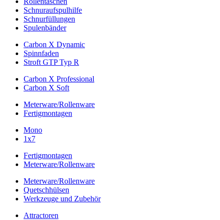
Rollentaschen
Schnuraufspulhilfe
Schnurfüllungen
Spulenbänder
Carbon X Dynamic
Spinnfaden
Stroft GTP Typ R
Carbon X Professional
Carbon X Soft
Meterware/Rollenware
Fertigmontagen
Mono
1x7
Fertigmontagen
Meterware/Rollenware
Meterware/Rollenware
Quetschhülsen
Werkzeuge und Zubehör
Attractoren