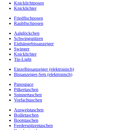
Knicklichtposen
Knicklichter
Friedfischposen
Raubfischposen
Aalglöckchen
Schwingspitzen
Einhängebissanzeiger
Swinger
Knicklichter
Tip-Light
Einzelbissanzeiger (elektronisch)
Bissanzeiger-Sets (elektronisch)
Panospace
Pilkertaschen
Spinnertaschen
Vorfachtaschen
Ausweistaschen
Boilietaschen
Bootstaschen
Feederspitzentaschen