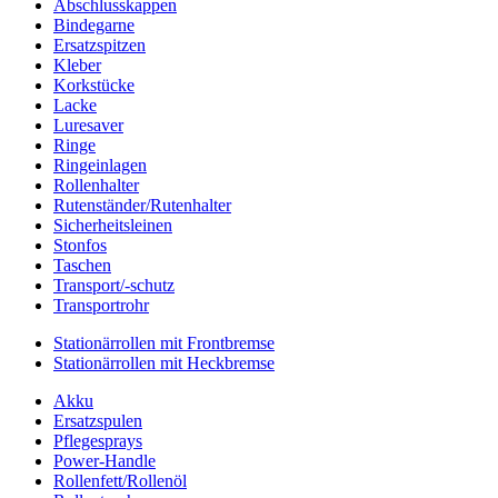
Abschlusskappen
Bindegarne
Ersatzspitzen
Kleber
Korkstücke
Lacke
Luresaver
Ringe
Ringeinlagen
Rollenhalter
Rutenständer/Rutenhalter
Sicherheitsleinen
Stonfos
Taschen
Transport/-schutz
Transportrohr
Stationärrollen mit Frontbremse
Stationärrollen mit Heckbremse
Akku
Ersatzspulen
Pflegesprays
Power-Handle
Rollenfett/Rollenöl