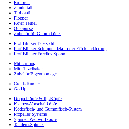
Riptoren
Zandertail
Turbotail
Plopper
Roter Teufel
Octopusse
Zubehör für Gummiköder
ProfiBlinker Edelstahl
ProfiBlinker Schuppendekor oder Effektlackierung
ProfiBlinker Forellex Spoon
Mit Drilling
Mit Einzelhaken
Zubehör/Eigenmontage
Crank-Runner
Go Up
Doppelköpfe & Jig-Köpfe
Kiemen-Vorschaltköpfe
Köderfisch- und Gummifisch-System
Propeller-Systeme
Spinner-Weitwurfköpfe
Tandem-Spinner