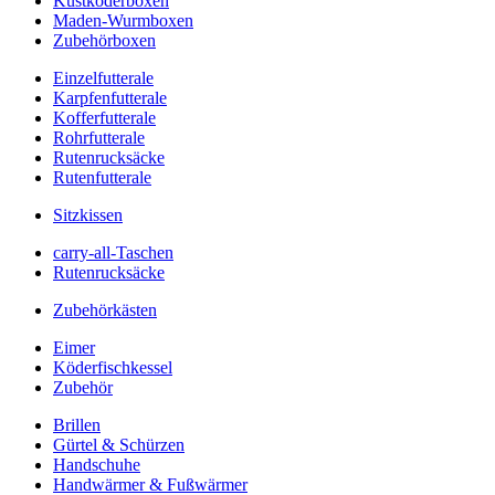
Kustköderboxen
Maden-Wurmboxen
Zubehörboxen
Einzelfutterale
Karpfenfutterale
Kofferfutterale
Rohrfutterale
Rutenrucksäcke
Rutenfutterale
Sitzkissen
carry-all-Taschen
Rutenrucksäcke
Zubehörkästen
Eimer
Köderfischkessel
Zubehör
Brillen
Gürtel & Schürzen
Handschuhe
Handwärmer & Fußwärmer