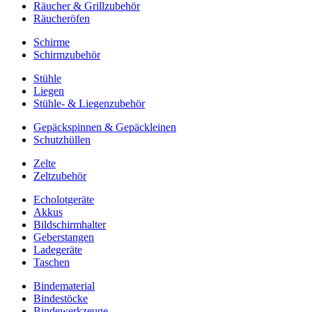
Räucher & Grillzubehör
Räucheröfen
Schirme
Schirmzubehör
Stühle
Liegen
Stühle- & Liegenzubehör
Gepäckspinnen & Gepäckleinen
Schutzhüllen
Zelte
Zeltzubehör
Echolotgeräte
Akkus
Bildschirmhalter
Geberstangen
Ladegeräte
Taschen
Bindematerial
Bindestöcke
Bindewerkzeuge