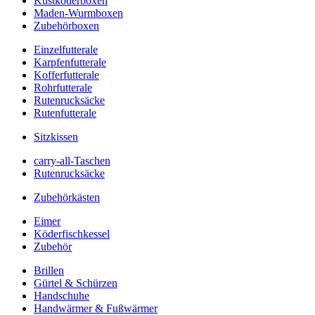
Kustköderboxen
Maden-Wurmboxen
Zubehörboxen
Einzelfutterale
Karpfenfutterale
Kofferfutterale
Rohrfutterale
Rutenrucksäcke
Rutenfutterale
Sitzkissen
carry-all-Taschen
Rutenrucksäcke
Zubehörkästen
Eimer
Köderfischkessel
Zubehör
Brillen
Gürtel & Schürzen
Handschuhe
Handwärmer & Fußwärmer