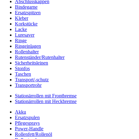
Abschlusskappen
Bindegarne
Ersatzspitzen
Kleber
Korkstücke
Lacke
Luresaver
Ringe
Ringeinlagen
Rollenhalter
Rutenständer/Rutenhalter
Sicherheitsleinen
Stonfos
Taschen
Transport/-schutz
Transportrohr
Stationärrollen mit Frontbremse
Stationärrollen mit Heckbremse
Akku
Ersatzspulen
Pflegesprays
Power-Handle
Rollenfett/Rollenöl