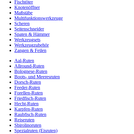
Fischtöter
Knotenöffner
Maßstäbe
Multifunktionswerkzeuge
Scheren
Seitenschneider
Spaten & Hämmer
Werkzeugsets
Werkzeugzubehör
Zangen & Feilen
Aal-Ruten
Allround-Ruten
Bolognese-Ruten
Boots- und Meeresruten
Dorsch-Ruten
Feeder-Ruten
Forellen-Ruten
Friedfisch-Ruten
Hecht-Ruten
Karpfen-Ruten
Raubfisch-Ruten
Reiseruten
Sbirolinoruten
Spezialruten (Eisruten)