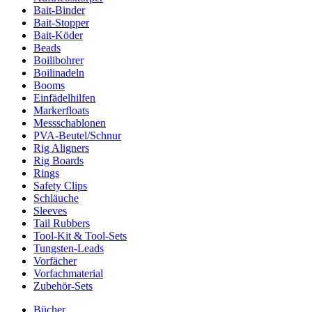
Bait-Binder
Bait-Stopper
Bait-Köder
Beads
Boilibohrer
Boilinadeln
Booms
Einfädelhilfen
Markerfloats
Messschablonen
PVA-Beutel/Schnur
Rig Aligners
Rig Boards
Rings
Safety Clips
Schläuche
Sleeves
Tail Rubbers
Tool-Kit & Tool-Sets
Tungsten-Leads
Vorfächer
Vorfachmaterial
Zubehör-Sets
Bücher