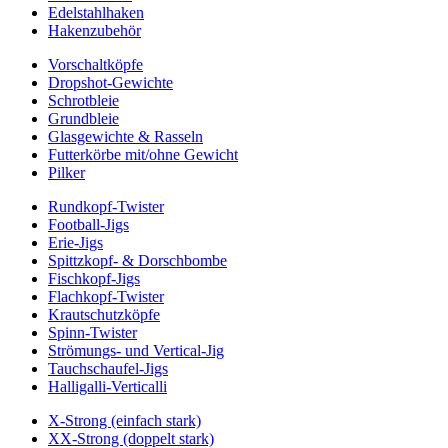
Edelstahlhaken
Hakenzubehör
Vorschaltköpfe
Dropshot-Gewichte
Schrotbleie
Grundbleie
Glasgewichte & Rasseln
Futterkörbe mit/ohne Gewicht
Pilker
Rundkopf-Twister
Football-Jigs
Erie-Jigs
Spittzkopf- & Dorschbombe
Fischkopf-Jigs
Flachkopf-Twister
Krautschutzköpfe
Spinn-Twister
Strömungs- und Vertical-Jig
Tauchschaufel-Jigs
Halligalli-Verticalli
X-Strong (einfach stark)
XX-Strong (doppelt stark)