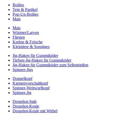
Boilies
Teig & Partikel
Pop-Up-Boilies
Mais
Mais
Würmer/Larven
Fliegen
Krebse & Frösche
Kleintiere & Sonstiges
Jig-Haken für Gummiköder
Tiefsee-Jig-Haken für Gummiköder
Jig-Haken für Gummiköder zum Selbstgießen
Spinner-Jigs
Doppelkopf
Kiemenvorschaltkopf
Spinner-Weitwurfkopf
Spinner-Jig
Dropshot-Stab
Dropshot-Keule
Dropshot-Keule mit Wirbel