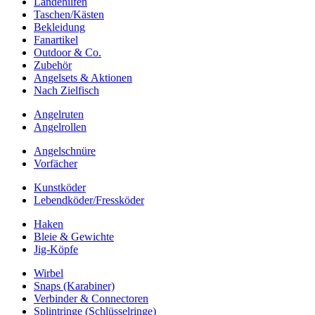
Landehilfen
Taschen/Kästen
Bekleidung
Fanartikel
Outdoor & Co.
Zubehör
Angelsets & Aktionen
Nach Zielfisch
Angelruten
Angelrollen
Angelschnüre
Vorfächer
Kunstköder
Lebendköder/Fressköder
Haken
Bleie & Gewichte
Jig-Köpfe
Wirbel
Snaps (Karabiner)
Verbinder & Connectoren
Splintringe (Schlüsselringe)