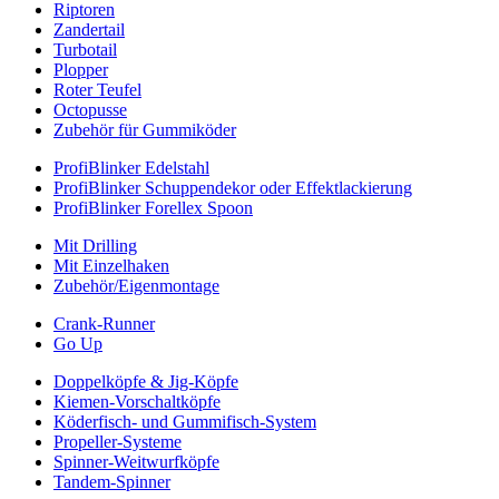
Riptoren
Zandertail
Turbotail
Plopper
Roter Teufel
Octopusse
Zubehör für Gummiköder
ProfiBlinker Edelstahl
ProfiBlinker Schuppendekor oder Effektlackierung
ProfiBlinker Forellex Spoon
Mit Drilling
Mit Einzelhaken
Zubehör/Eigenmontage
Crank-Runner
Go Up
Doppelköpfe & Jig-Köpfe
Kiemen-Vorschaltköpfe
Köderfisch- und Gummifisch-System
Propeller-Systeme
Spinner-Weitwurfköpfe
Tandem-Spinner