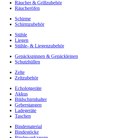
Räucher & Grillzubehör
Räucheröfen
Schirme
Schirmzubehör
Stühle
Liegen
Stühle- & Liegenzubehör
Gepäckspinnen & Gepäckleinen
Schutzhüllen
Zelte
Zeltzubehör
Echolotgeräte
Akkus
Bildschirmhalter
Geberstangen
Ladegeräte
Taschen
Bindematerial
Bindestöcke
Bindewerkzeuge