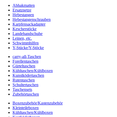
Abhakmatten
Ersatznetze
Hebestangen
Hebestangenschrauben
Karpfensackadapter
Kescherstöcke
Landehandschuhe
Leinen, etc.
Schwimmhilfen
Y-Stücke/Y-Stöcke
carry-all-Taschen
Forellentaschen
Gürteltaschen
Kühltaschen/Kühlboxen
Kunstködertaschen
Rutentaschen
Schultertaschen
Taschensets
Zubehörtaschen
Boxenzubehör/Kastenzubehör
Kleinteileboxen
Kühltaschen/Kühlboxen