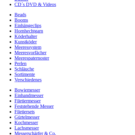
CD´s DVD & Videos
Beads
Booms
Einhängeclips
Hornhechtgarn
Köderhalter
Kunstköder
Meeressystem
Meeresvorfächer
Meerespaternoster
Perlen
Schläuche
Sortimente
Verschiedenes
Bowiemesser
Einhandmesser
Filetiermesser
Feststehende Messer
Filetiersets
Gürtelmesser
Kochmesser
Lachsmesser
Messerschärfer & Co.