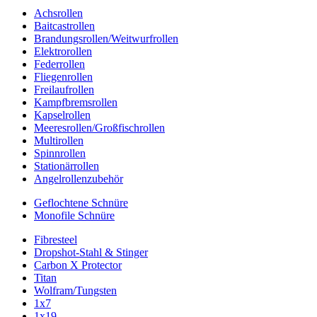
Achsrollen
Baitcastrollen
Brandungsrollen/Weitwurfrollen
Elektrorollen
Federrollen
Fliegenrollen
Freilaufrollen
Kampfbremsrollen
Kapselrollen
Meeresrollen/Großfischrollen
Multirollen
Spinnrollen
Stationärrollen
Angelrollenzubehör
Geflochtene Schnüre
Monofile Schnüre
Fibresteel
Dropshot-Stahl & Stinger
Carbon X Protector
Titan
Wolfram/Tungsten
1x7
1x19