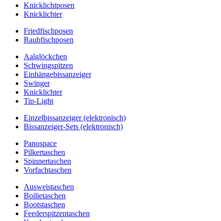
Knicklichtposen
Knicklichter
Friedfischposen
Raubfischposen
Aalglöckchen
Schwingspitzen
Einhängebissanzeiger
Swinger
Knicklichter
Tip-Light
Einzelbissanzeiger (elektronisch)
Bissanzeiger-Sets (elektronisch)
Panospace
Pilkertaschen
Spinnertaschen
Vorfachtaschen
Ausweistaschen
Boilietaschen
Bootstaschen
Feederspitzentaschen