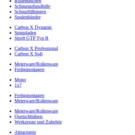
Rollentaschen
Schnuraufspulhilfe
Schnurfüllungen
Spulenbänder
Carbon X Dynamic
Spinnfaden
Stroft GTP Typ R
Carbon X Professional
Carbon X Soft
Meterware/Rollenware
Fertigmontagen
Mono
1x7
Fertigmontagen
Meterware/Rollenware
Meterware/Rollenware
Quetschhülsen
Werkzeuge und Zubehör
Attractoren