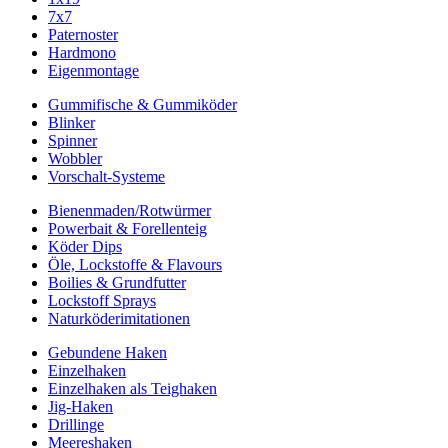
7x7
Paternoster
Hardmono
Eigenmontage
Gummifische & Gummiköder
Blinker
Spinner
Wobbler
Vorschalt-Systeme
Bienenmaden/Rotwürmer
Powerbait & Forellenteig
Köder Dips
Öle, Lockstoffe & Flavours
Boilies & Grundfutter
Lockstoff Sprays
Naturköderimitationen
Gebundene Haken
Einzelhaken
Einzelhaken als Teighaken
Jig-Haken
Drillinge
Meereshaken