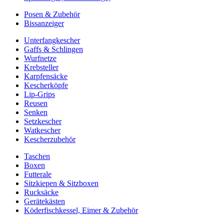
Posen & Zubehör
Bissanzeiger
Unterfangkescher
Gaffs & Schlingen
Wurfnetze
Krebsteller
Karpfensäcke
Kescherköpfe
Lip-Grips
Reusen
Senken
Setzkescher
Watkescher
Kescherzubehör
Taschen
Boxen
Futterale
Sitzkiepen & Sitzboxen
Rucksäcke
Gerätekästen
Köderfischkessel, Eimer & Zubehör