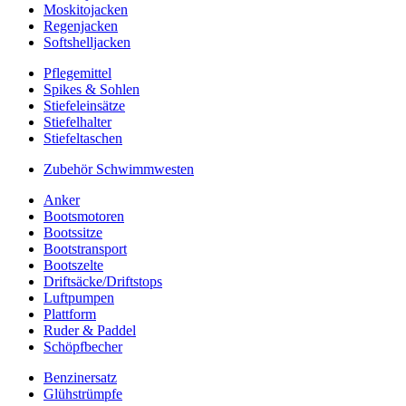
Moskitojacken
Regenjacken
Softshelljacken
Pflegemittel
Spikes & Sohlen
Stiefeleinsätze
Stiefelhalter
Stiefeltaschen
Zubehör Schwimmwesten
Anker
Bootsmotoren
Bootssitze
Bootstransport
Bootszelte
Driftsäcke/Driftstops
Luftpumpen
Plattform
Ruder & Paddel
Schöpfbecher
Benzinersatz
Glühstrümpfe