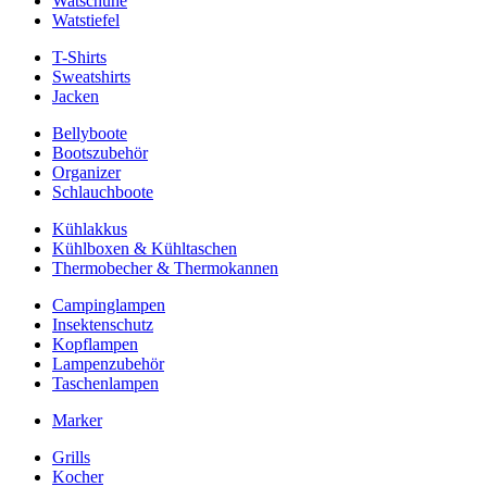
Watschuhe
Watstiefel
T-Shirts
Sweatshirts
Jacken
Bellyboote
Bootszubehör
Organizer
Schlauchboote
Kühlakkus
Kühlboxen & Kühltaschen
Thermobecher & Thermokannen
Campinglampen
Insektenschutz
Kopflampen
Lampenzubehör
Taschenlampen
Marker
Grills
Kocher