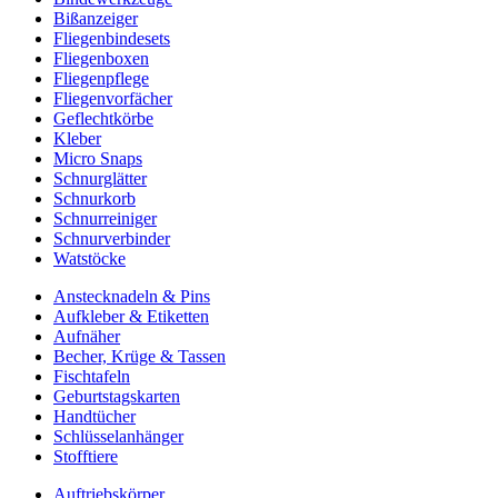
Bißanzeiger
Fliegenbindesets
Fliegenboxen
Fliegenpflege
Fliegenvorfächer
Geflechtkörbe
Kleber
Micro Snaps
Schnurglätter
Schnurkorb
Schnurreiniger
Schnurverbinder
Watstöcke
Anstecknadeln & Pins
Aufkleber & Etiketten
Aufnäher
Becher, Krüge & Tassen
Fischtafeln
Geburtstagskarten
Handtücher
Schlüsselanhänger
Stofftiere
Auftriebskörper