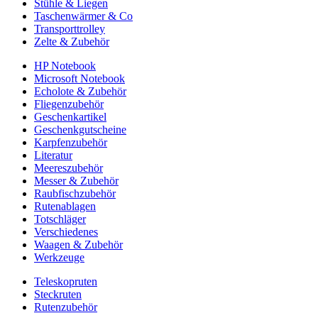
Stühle & Liegen
Taschenwärmer & Co
Transporttrolley
Zelte & Zubehör
HP Notebook
Microsoft Notebook
Echolote & Zubehör
Fliegenzubehör
Geschenkartikel
Geschenkgutscheine
Karpfenzubehör
Literatur
Meereszubehör
Messer & Zubehör
Raubfischzubehör
Rutenablagen
Totschläger
Verschiedenes
Waagen & Zubehör
Werkzeuge
Teleskopruten
Steckruten
Rutenzubehör