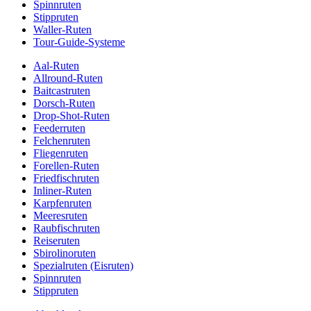
Spinnruten
Stippruten
Waller-Ruten
Tour-Guide-Systeme
Aal-Ruten
Allround-Ruten
Baitcastruten
Dorsch-Ruten
Drop-Shot-Ruten
Feederruten
Felchenruten
Fliegenruten
Forellen-Ruten
Friedfischruten
Inliner-Ruten
Karpfenruten
Meeresruten
Raubfischruten
Reiseruten
Sbirolinoruten
Spezialruten (Eisruten)
Spinnruten
Stippruten