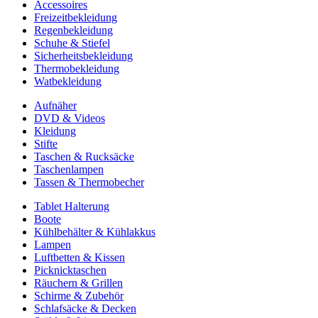
Accessoires
Freizeitbekleidung
Regenbekleidung
Schuhe & Stiefel
Sicherheitsbekleidung
Thermobekleidung
Watbekleidung
Aufnäher
DVD & Videos
Kleidung
Stifte
Taschen & Rucksäcke
Taschenlampen
Tassen & Thermobecher
Tablet Halterung
Boote
Kühlbehälter & Kühlakkus
Lampen
Luftbetten & Kissen
Picknicktaschen
Räuchern & Grillen
Schirme & Zubehör
Schlafsäcke & Decken