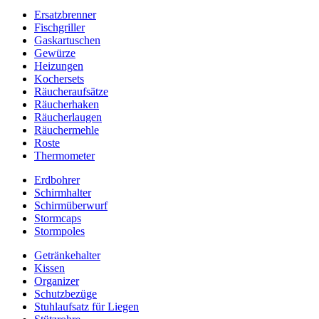
Ersatzbrenner
Fischgriller
Gaskartuschen
Gewürze
Heizungen
Kochersets
Räucheraufsätze
Räucherhaken
Räucherlaugen
Räuchermehle
Roste
Thermometer
Erdbohrer
Schirmhalter
Schirmüberwurf
Stormcaps
Stormpoles
Getränkehalter
Kissen
Organizer
Schutzbezüge
Stuhlaufsatz für Liegen