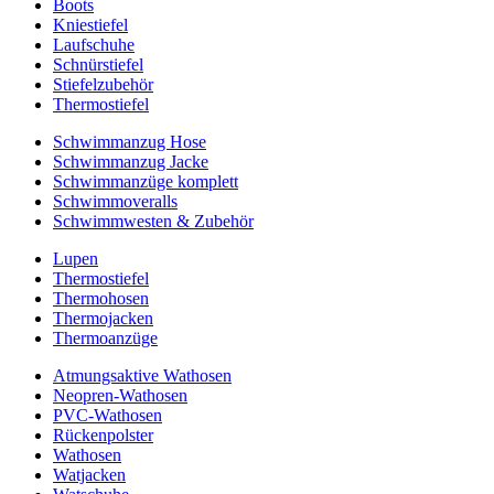
Boots
Kniestiefel
Laufschuhe
Schnürstiefel
Stiefelzubehör
Thermostiefel
Schwimmanzug Hose
Schwimmanzug Jacke
Schwimmanzüge komplett
Schwimmoveralls
Schwimmwesten & Zubehör
Lupen
Thermostiefel
Thermohosen
Thermojacken
Thermoanzüge
Atmungsaktive Wathosen
Neopren-Wathosen
PVC-Wathosen
Rückenpolster
Wathosen
Watjacken