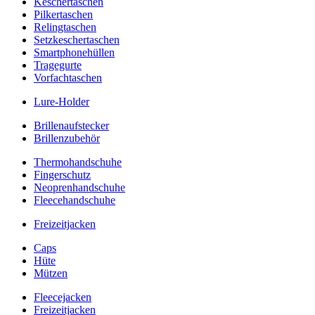
Keschertaschen
Pilkertaschen
Relingtaschen
Setzkeschertaschen
Smartphonehüllen
Tragegurte
Vorfachtaschen
Lure-Holder
Brillenaufstecker
Brillenzubehör
Thermohandschuhe
Fingerschutz
Neoprenhandschuhe
Fleecehandschuhe
Freizeitjacken
Caps
Hüte
Mützen
Fleecejacken
Freizeitjacken