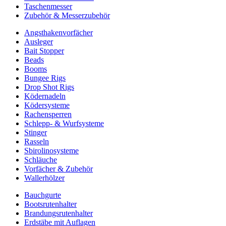
Taschenmesser
Zubehör & Messerzubehör
Angsthakenvorfächer
Ausleger
Bait Stopper
Beads
Booms
Bungee Rigs
Drop Shot Rigs
Ködernadeln
Ködersysteme
Rachensperren
Schlepp- & Wurfsysteme
Stinger
Rasseln
Sbirolinosysteme
Schläuche
Vorfächer & Zubehör
Wallerhölzer
Bauchgurte
Bootsrutenhalter
Brandungsrutenhalter
Erdstäbe mit Auflagen