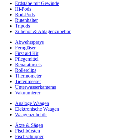
Erdstäbe mit Gewinde
Hi-Pods
Rod-Pods
Rutenhalter
Tripods
Zubehör & Ablagenzubehör
Abwehrsprays
Ferngläser
First aid Kit
Pflegemittel
Reparatursets
Rollerclips
Thermometer
Tiefenmesser
Unterwasserkameras
Vakuumierer
Analoge Waagen
Elektronische Waagen
Waagenzubehör
Äxte & Sägen
Fischbürsten
Fischschupper