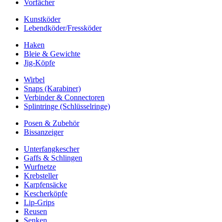
Vorfächer
Kunstköder
Lebendköder/Fressköder
Haken
Bleie & Gewichte
Jig-Köpfe
Wirbel
Snaps (Karabiner)
Verbinder & Connectoren
Splintringe (Schlüsselringe)
Posen & Zubehör
Bissanzeiger
Unterfangkescher
Gaffs & Schlingen
Wurfnetze
Krebsteller
Karpfensäcke
Kescherköpfe
Lip-Grips
Reusen
Senken