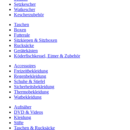
Setzkescher
Watkescher
Kescherzubehör
Taschen
Boxen
Futterale
Sitzkiepen & Sitzboxen
Rucksäcke
Gerätekästen
Köderfischkessel, Eimer & Zubehör
Accessoires
Freizeitbekleidung
Regenbekleidung
Schuhe & Stiefel
Sicherheitsbekleidung
Thermobekleidung
Watbekleidung
Aufnäher
DVD & Videos
Kleidung
Stifte
Taschen & Rucksäcke