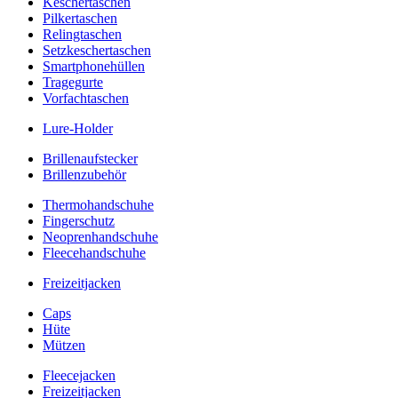
Keschertaschen
Pilkertaschen
Relingtaschen
Setzkeschertaschen
Smartphonehüllen
Tragegurte
Vorfachtaschen
Lure-Holder
Brillenaufstecker
Brillenzubehör
Thermohandschuhe
Fingerschutz
Neoprenhandschuhe
Fleecehandschuhe
Freizeitjacken
Caps
Hüte
Mützen
Fleecejacken
Freizeitjacken