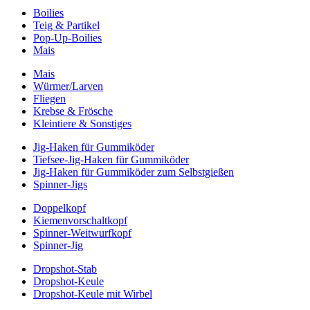
Boilies
Teig & Partikel
Pop-Up-Boilies
Mais
Mais
Würmer/Larven
Fliegen
Krebse & Frösche
Kleintiere & Sonstiges
Jig-Haken für Gummiköder
Tiefsee-Jig-Haken für Gummiköder
Jig-Haken für Gummiköder zum Selbstgießen
Spinner-Jigs
Doppelkopf
Kiemenvorschaltkopf
Spinner-Weitwurfkopf
Spinner-Jig
Dropshot-Stab
Dropshot-Keule
Dropshot-Keule mit Wirbel