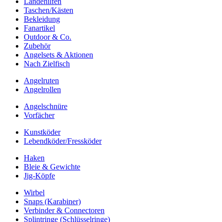
Landehilfen
Taschen/Kästen
Bekleidung
Fanartikel
Outdoor & Co.
Zubehör
Angelsets & Aktionen
Nach Zielfisch
Angelruten
Angelrollen
Angelschnüre
Vorfächer
Kunstköder
Lebendköder/Fressköder
Haken
Bleie & Gewichte
Jig-Köpfe
Wirbel
Snaps (Karabiner)
Verbinder & Connectoren
Splintringe (Schlüsselringe)