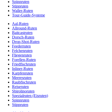
Spinnruten
Stippruten
Waller-Ruten
Tour-Guide-Systeme
Aal-Ruten
Allround-Ruten
Baitcastruten
Dorsch-Ruten
Drop-Shot-Ruten
Feederruten
Felchenruten
Fliegenruten
Forellen-Ruten
Friedfischruten
Inliner-Ruten
Karpfenruten
Meeresruten
Raubfischruten
Reiseruten
Sbirolinoruten
Spezialruten (Eisruten)
Spinnruten
Stippruten