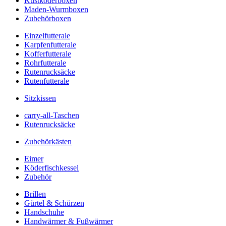
Kustköderboxen
Maden-Wurmboxen
Zubehörboxen
Einzelfutterale
Karpfenfutterale
Kofferfutterale
Rohrfutterale
Rutenrucksäcke
Rutenfutterale
Sitzkissen
carry-all-Taschen
Rutenrucksäcke
Zubehörkästen
Eimer
Köderfischkessel
Zubehör
Brillen
Gürtel & Schürzen
Handschuhe
Handwärmer & Fußwärmer