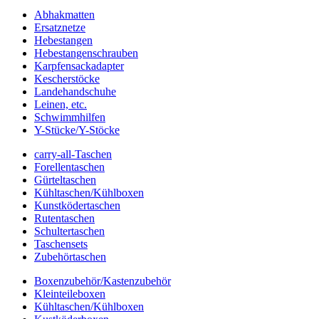
Abhakmatten
Ersatznetze
Hebestangen
Hebestangenschrauben
Karpfensackadapter
Kescherstöcke
Landehandschuhe
Leinen, etc.
Schwimmhilfen
Y-Stücke/Y-Stöcke
carry-all-Taschen
Forellentaschen
Gürteltaschen
Kühltaschen/Kühlboxen
Kunstködertaschen
Rutentaschen
Schultertaschen
Taschensets
Zubehörtaschen
Boxenzubehör/Kastenzubehör
Kleinteileboxen
Kühltaschen/Kühlboxen