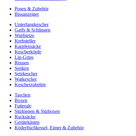
Posen & Zubehör
Bissanzeiger
Unterfangkescher
Gaffs & Schlingen
Wurfnetze
Krebsteller
Karpfensäcke
Kescherköpfe
Lip-Grips
Reusen
Senken
Setzkescher
Watkescher
Kescherzubehör
Taschen
Boxen
Futterale
Sitzkiepen & Sitzboxen
Rucksäcke
Gerätekästen
Köderfischkessel, Eimer & Zubehör