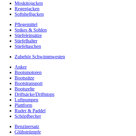
Moskitojacken
Regenjacken
Softshelljacken
Pflegemittel
Spikes & Sohlen
Stiefeleinsätze
Stiefelhalter
Stiefeltaschen
Zubehör Schwimmwesten
Anker
Bootsmotoren
Bootssitze
Bootstransport
Bootszelte
Driftsäcke/Driftstops
Luftpumpen
Plattform
Ruder & Paddel
Schöpfbecher
Benzinersatz
Glühstrümpfe