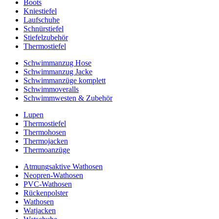
Boots
Kniestiefel
Laufschuhe
Schnürstiefel
Stiefelzubehör
Thermostiefel
Schwimmanzug Hose
Schwimmanzug Jacke
Schwimmanzüge komplett
Schwimmoveralls
Schwimmwesten & Zubehör
Lupen
Thermostiefel
Thermohosen
Thermojacken
Thermoanzüge
Atmungsaktive Wathosen
Neopren-Wathosen
PVC-Wathosen
Rückenpolster
Wathosen
Watjacken