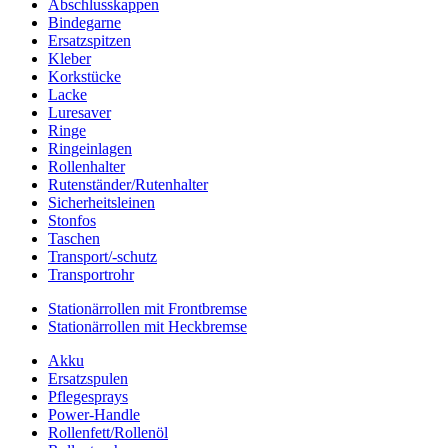
Abschlusskappen
Bindegarne
Ersatzspitzen
Kleber
Korkstücke
Lacke
Luresaver
Ringe
Ringeinlagen
Rollenhalter
Rutenständer/Rutenhalter
Sicherheitsleinen
Stonfos
Taschen
Transport/-schutz
Transportrohr
Stationärrollen mit Frontbremse
Stationärrollen mit Heckbremse
Akku
Ersatzspulen
Pflegesprays
Power-Handle
Rollenfett/Rollenöl