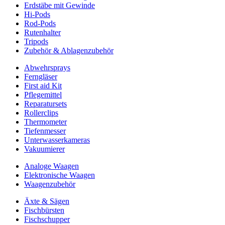
Erdstäbe mit Gewinde
Hi-Pods
Rod-Pods
Rutenhalter
Tripods
Zubehör & Ablagenzubehör
Abwehrsprays
Ferngläser
First aid Kit
Pflegemittel
Reparatursets
Rollerclips
Thermometer
Tiefenmesser
Unterwasserkameras
Vakuumierer
Analoge Waagen
Elektronische Waagen
Waagenzubehör
Äxte & Sägen
Fischbürsten
Fischschupper