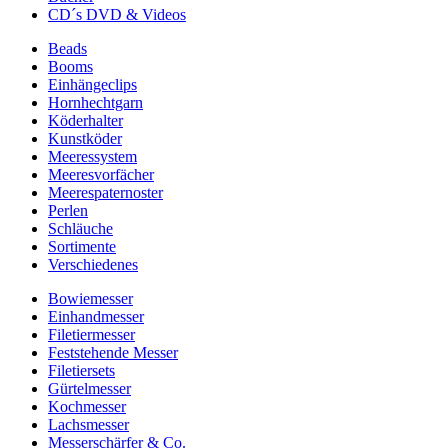
CD´s DVD & Videos
Beads
Booms
Einhängeclips
Hornhechtgarn
Köderhalter
Kunstköder
Meeressystem
Meeresvorfächer
Meerespaternoster
Perlen
Schläuche
Sortimente
Verschiedenes
Bowiemesser
Einhandmesser
Filetiermesser
Feststehende Messer
Filetiersets
Gürtelmesser
Kochmesser
Lachsmesser
Messerschärfer & Co.