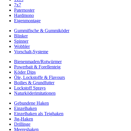
7x7
Paternoster
Hardmono
Eigenmontage
Gummifische & Gummiköder
Blinker
Spinner
Wobbler
Vorschalt-Systeme
Bienenmaden/Rotwürmer
Powerbait & Forellenteig
Köder Dips
Öle, Lockstoffe & Flavours
Boilies & Grundfutter
Lockstoff Sprays
Naturköderimitationen
Gebundene Haken
Einzelhaken
Einzelhaken als Teighaken
Jig-Haken
Drillinge
Meereshaken