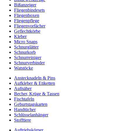
Bißanzeiger
Fliegenbindesets
Fliegenboxen
Fliegenpflege
Fliegenvorfächer
Geflechtkörbe
Kleber
Micro Snaps
Schnurglätter
Schnurkorb
Schnurreiniger
Schnurverbinder
Watstöcke
Anstecknadeln & Pins
Aufkleber & Etiketten
Aufnäher
Becher, Krüge & Tassen
Fischtafeln
Geburtstagskarten
Handtücher
Schlüsselanhänger
Stofftiere
Auftriebskörper