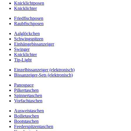
Knicklichtposen
Knicklichter
Friedfischposen
Raubfischposen
Aalglöckchen
Schwingspitzen
Einhängebissanzeiger
Swinger
Knicklichter
Tip-Light
Einzelbissanzeiger (elektronisch)
Bissanzeiger-Sets (elektronisch)
Panospace
Pilkertaschen
Spinnertaschen
Vorfachtaschen
Ausweistaschen
Boilietaschen
Bootstaschen
Feederspitzentaschen