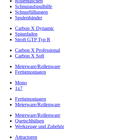
Rollentaschen
Schnuraufspulhilfe
Schnurfüllungen
Spulenbänder
Carbon X Dynamic
Spinnfaden
Stroft GTP Typ R
Carbon X Professional
Carbon X Soft
Meterware/Rollenware
Fertigmontagen
Mono
1x7
Fertigmontagen
Meterware/Rollenware
Meterware/Rollenware
Quetschhülsen
Werkzeuge und Zubehör
Attractoren