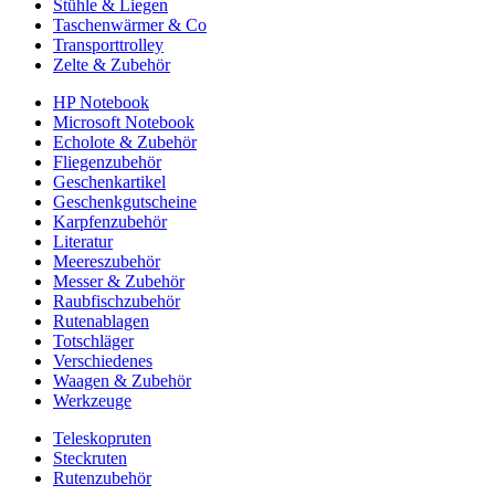
Stühle & Liegen
Taschenwärmer & Co
Transporttrolley
Zelte & Zubehör
HP Notebook
Microsoft Notebook
Echolote & Zubehör
Fliegenzubehör
Geschenkartikel
Geschenkgutscheine
Karpfenzubehör
Literatur
Meereszubehör
Messer & Zubehör
Raubfischzubehör
Rutenablagen
Totschläger
Verschiedenes
Waagen & Zubehör
Werkzeuge
Teleskopruten
Steckruten
Rutenzubehör