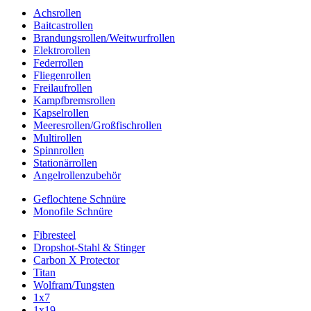
Achsrollen
Baitcastrollen
Brandungsrollen/Weitwurfrollen
Elektrorollen
Federrollen
Fliegenrollen
Freilaufrollen
Kampfbremsrollen
Kapselrollen
Meeresrollen/Großfischrollen
Multirollen
Spinnrollen
Stationärrollen
Angelrollenzubehör
Geflochtene Schnüre
Monofile Schnüre
Fibresteel
Dropshot-Stahl & Stinger
Carbon X Protector
Titan
Wolfram/Tungsten
1x7
1x19