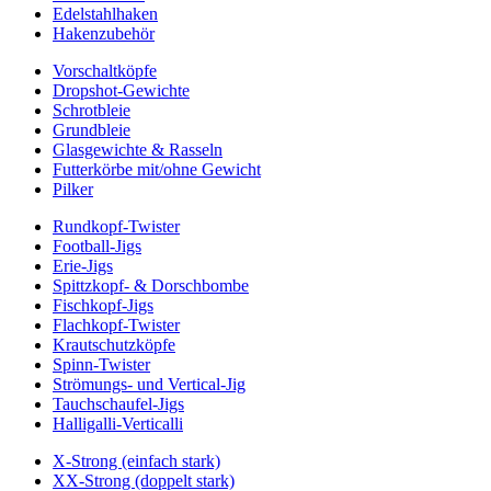
Edelstahlhaken
Hakenzubehör
Vorschaltköpfe
Dropshot-Gewichte
Schrotbleie
Grundbleie
Glasgewichte & Rasseln
Futterkörbe mit/ohne Gewicht
Pilker
Rundkopf-Twister
Football-Jigs
Erie-Jigs
Spittzkopf- & Dorschbombe
Fischkopf-Jigs
Flachkopf-Twister
Krautschutzköpfe
Spinn-Twister
Strömungs- und Vertical-Jig
Tauchschaufel-Jigs
Halligalli-Verticalli
X-Strong (einfach stark)
XX-Strong (doppelt stark)