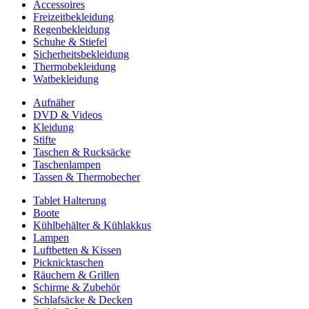
Accessoires
Freizeitbekleidung
Regenbekleidung
Schuhe & Stiefel
Sicherheitsbekleidung
Thermobekleidung
Watbekleidung
Aufnäher
DVD & Videos
Kleidung
Stifte
Taschen & Rucksäcke
Taschenlampen
Tassen & Thermobecher
Tablet Halterung
Boote
Kühlbehälter & Kühlakkus
Lampen
Luftbetten & Kissen
Picknicktaschen
Räuchern & Grillen
Schirme & Zubehör
Schlafsäcke & Decken