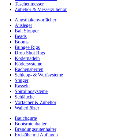
Taschenmesser
Zubehör & Messerzubehör
Angsthakenvorfächer
Ausleger
Bait Stopper
Beads
Booms
Bungee Rigs
Drop Shot Rigs
Ködernadeln
Ködersysteme
Rachensperren
Schlepp- & Wurfsysteme
Stinger
Rasseln
Sbirolinosysteme
Schläuche
Vorfächer & Zubehör
Wallerhölzer
Bauchgurte
Bootsrutenhalter
Brandungsrutenhalter
Erdstäbe mit Auflagen