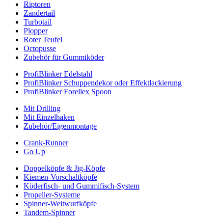
Riptoren
Zandertail
Turbotail
Plopper
Roter Teufel
Octopusse
Zubehör für Gummiköder
ProfiBlinker Edelstahl
ProfiBlinker Schuppendekor oder Effektlackierung
ProfiBlinker Forellex Spoon
Mit Drilling
Mit Einzelhaken
Zubehör/Eigenmontage
Crank-Runner
Go Up
Doppelköpfe & Jig-Köpfe
Kiemen-Vorschaltköpfe
Köderfisch- und Gummifisch-System
Propeller-Systeme
Spinner-Weitwurfköpfe
Tandem-Spinner