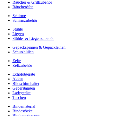
Räucher & Grillzubehör
Räucheröfen
Schirme
Schirmzubehör
Stühle
Liegen
Stühle- & Liegenzubehör
Gepäckspinnen & Gepäckleinen
Schutzhüllen
Zelte
Zeltzubehör
Echolotgeräte
Akkus
Bildschirmhalter
Geberstangen
Ladegeräte
Taschen
Bindematerial
Bindestöcke
Bindewerkzeuge