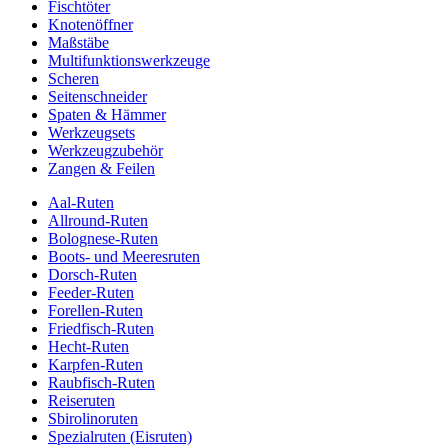
Fischtöter
Knotenöffner
Maßstäbe
Multifunktionswerkzeuge
Scheren
Seitenschneider
Spaten & Hämmer
Werkzeugsets
Werkzeugzubehör
Zangen & Feilen
Aal-Ruten
Allround-Ruten
Bolognese-Ruten
Boots- und Meeresruten
Dorsch-Ruten
Feeder-Ruten
Forellen-Ruten
Friedfisch-Ruten
Hecht-Ruten
Karpfen-Ruten
Raubfisch-Ruten
Reiseruten
Sbirolinoruten
Spezialruten (Eisruten)