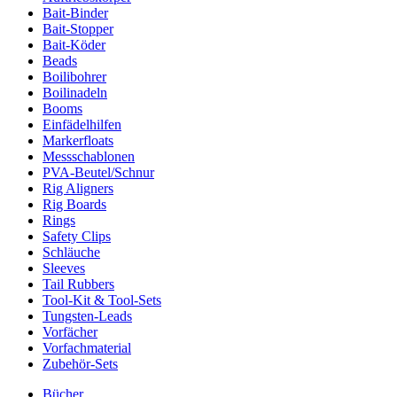
Bait-Binder
Bait-Stopper
Bait-Köder
Beads
Boilibohrer
Boilinadeln
Booms
Einfädelhilfen
Markerfloats
Messschablonen
PVA-Beutel/Schnur
Rig Aligners
Rig Boards
Rings
Safety Clips
Schläuche
Sleeves
Tail Rubbers
Tool-Kit & Tool-Sets
Tungsten-Leads
Vorfächer
Vorfachmaterial
Zubehör-Sets
Bücher