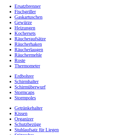
Ersatzbrenner
Fischgriller
Gaskartuschen
Gewürze
Heizungen
Kochersets
Räucheraufsätze
Räucherhaken
Räucherlaugen
Räuchermehle
Roste
Thermometer
Erdbohrer
Schirmhalter
Schirmüberwurf
Stormcaps
Stormpoles
Getränkehalter
Kissen
Organizer
Schutzbezüge
Stuhlaufsatz für Liegen