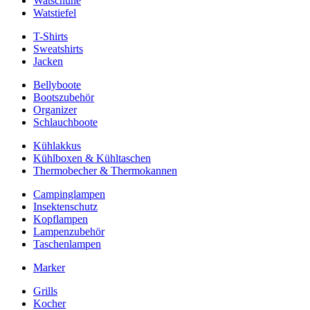
Watschuhe
Watstiefel
T-Shirts
Sweatshirts
Jacken
Bellyboote
Bootszubehör
Organizer
Schlauchboote
Kühlakkus
Kühlboxen & Kühltaschen
Thermobecher & Thermokannen
Campinglampen
Insektenschutz
Kopflampen
Lampenzubehör
Taschenlampen
Marker
Grills
Kocher