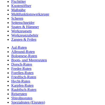
Fischtöter
Knotenöffner
Maßstäbe
Multifunktionswerkzeuge
Scheren
Seitenschneider
Spaten & Hämmer
Werkzeugsets
Werkzeugzubehör
Zangen & Feilen
Aal-Ruten
Allround-Ruten
Bolognese-Ruten
Boots- und Meeresruten
Dorsch-Ruten
Feeder-Ruten
Forellen-Ruten
Friedfisch-Ruten
Hecht-Ruten
Karpfen-Ruten
Raubfisch-Ruten
Reiseruten
Sbirolinoruten
Spezialruten (Eisruten)