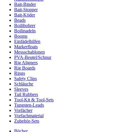
Bait-Binder
Bait-Stopper
Bait-Köder
Beads
Boilibohrer
Boilinadeln
Booms
Einfädelhilfen
Markerfloats
Messschablonen
PVA-Beutel/Schnur
Rig Aligners
Rig Boards
Rings
Safety Clips
Schläuche
Sleeves
Tail Rubbers
Tool-Kit & Tool-Sets
Tungsten-Leads
Vorfächer
Vorfachmaterial
Zubehör-Sets
Bücher