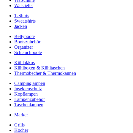
Watschuhe
Watstiefel
T-Shirts
Sweatshirts
Jacken
Bellyboote
Bootszubehör
Organizer
Schlauchboote
Kühlakkus
Kühlboxen & Kühltaschen
Thermobecher & Thermokannen
Campinglampen
Insektenschutz
Kopflampen
Lampenzubehör
Taschenlampen
Marker
Grills
Kocher