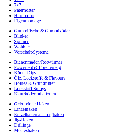
7x7
Paternoster
Hardmono
Eigenmontage
Gummifische & Gummiköder
Blinker
Spinner
Wobbler
Vorschalt-Systeme
Bienenmaden/Rotwürmer
Powerbait & Forellenteig
Köder Dips
Öle, Lockstoffe & Flavours
Boilies & Grundfutter
Lockstoff Sprays
Naturköderimitationen
Gebundene Haken
Einzelhaken
Einzelhaken als Teighaken
Jig-Haken
Drillinge
Meereshaken