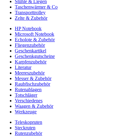
Stühle & Liegen
Taschenwärmer & Co
Transporttrolley
Zelte & Zubehör
HP Notebook
Microsoft Notebook
Echolote & Zubehör
Fliegenzubehör
Geschenkartikel
Geschenkgutscheine
Karpfenzubehör
Literatur
Meereszubehör
Messer & Zubehör
Raubfischzubehör
Rutenablagen
Totschläger
Verschiedenes
Waagen & Zubehör
Werkzeuge
Teleskopruten
Steckruten
Rutenzubehör