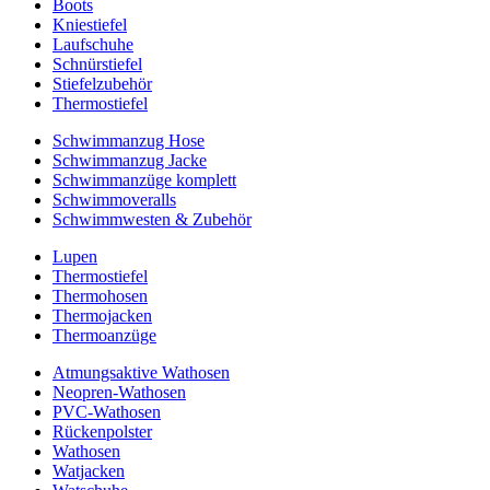
Boots
Kniestiefel
Laufschuhe
Schnürstiefel
Stiefelzubehör
Thermostiefel
Schwimmanzug Hose
Schwimmanzug Jacke
Schwimmanzüge komplett
Schwimmoveralls
Schwimmwesten & Zubehör
Lupen
Thermostiefel
Thermohosen
Thermojacken
Thermoanzüge
Atmungsaktive Wathosen
Neopren-Wathosen
PVC-Wathosen
Rückenpolster
Wathosen
Watjacken