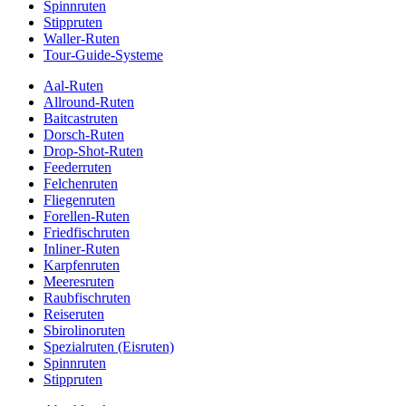
Spinnruten
Stippruten
Waller-Ruten
Tour-Guide-Systeme
Aal-Ruten
Allround-Ruten
Baitcastruten
Dorsch-Ruten
Drop-Shot-Ruten
Feederruten
Felchenruten
Fliegenruten
Forellen-Ruten
Friedfischruten
Inliner-Ruten
Karpfenruten
Meeresruten
Raubfischruten
Reiseruten
Sbirolinoruten
Spezialruten (Eisruten)
Spinnruten
Stippruten