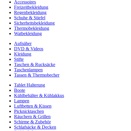
Accessoires
Freizeitbekleidung
Regenbekleidung
Schuhe & Stiefel
Sicherheitsbekleidung
Thermobekleidung
Watbekleidung
Aufnäher
DVD & Videos
Kleidung
Stifte
Taschen & Rucksäcke
Taschenlampen
Tassen & Thermobecher
Tablet Halterung
Boote
Kühlbehälter & Kühlakkus
Lampen
Luftbetten & Kissen
Picknicktaschen
Räuchern & Grillen
Schirme & Zubehör
Schlafsäcke & Decken