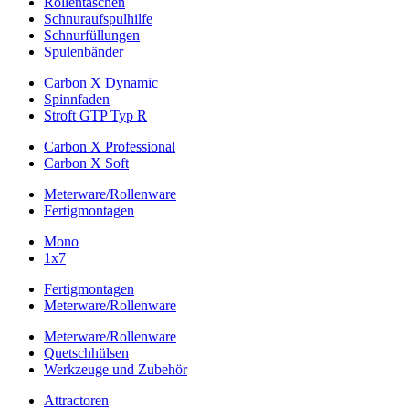
Rollentaschen
Schnuraufspulhilfe
Schnurfüllungen
Spulenbänder
Carbon X Dynamic
Spinnfaden
Stroft GTP Typ R
Carbon X Professional
Carbon X Soft
Meterware/Rollenware
Fertigmontagen
Mono
1x7
Fertigmontagen
Meterware/Rollenware
Meterware/Rollenware
Quetschhülsen
Werkzeuge und Zubehör
Attractoren