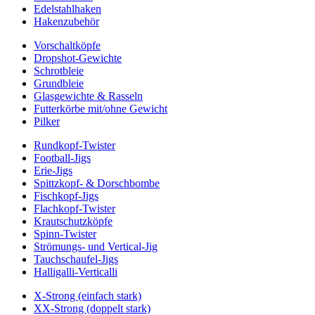
Edelstahlhaken
Hakenzubehör
Vorschaltköpfe
Dropshot-Gewichte
Schrotbleie
Grundbleie
Glasgewichte & Rasseln
Futterkörbe mit/ohne Gewicht
Pilker
Rundkopf-Twister
Football-Jigs
Erie-Jigs
Spittzkopf- & Dorschbombe
Fischkopf-Jigs
Flachkopf-Twister
Krautschutzköpfe
Spinn-Twister
Strömungs- und Vertical-Jig
Tauchschaufel-Jigs
Halligalli-Verticalli
X-Strong (einfach stark)
XX-Strong (doppelt stark)