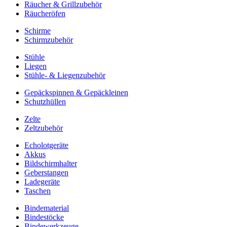
Räucher & Grillzubehör
Räucheröfen
Schirme
Schirmzubehör
Stühle
Liegen
Stühle- & Liegenzubehör
Gepäckspinnen & Gepäckleinen
Schutzhüllen
Zelte
Zeltzubehör
Echolotgeräte
Akkus
Bildschirmhalter
Geberstangen
Ladegeräte
Taschen
Bindematerial
Bindestöcke
Bindewerkzeuge