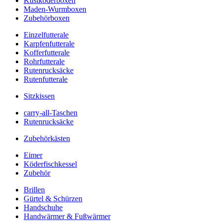
Kustköderboxen
Maden-Wurmboxen
Zubehörboxen
Einzelfutterale
Karpfenfutterale
Kofferfutterale
Rohrfutterale
Rutenrucksäcke
Rutenfutterale
Sitzkissen
carry-all-Taschen
Rutenrucksäcke
Zubehörkästen
Eimer
Köderfischkessel
Zubehör
Brillen
Gürtel & Schürzen
Handschuhe
Handwärmer & Fußwärmer