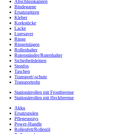
Abschlusskappen
Bindegarne
Ersatzspitzen
Kleber
Korkstücke
Lacke
Luresaver
Ringe
Ringeinlagen
Rollenhalter
Rutenständer/Rutenhalter
Sicherheitsleinen
Stonfos
Taschen
Transport/-schutz
Transportrohr
Stationärrollen mit Frontbremse
Stationärrollen mit Heckbremse
Akku
Ersatzspulen
Pflegesprays
Power-Handle
Rollenfett/Rollenöl