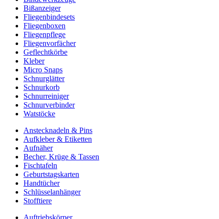
Bißanzeiger
Fliegenbindesets
Fliegenboxen
Fliegenpflege
Fliegenvorfächer
Geflechtkörbe
Kleber
Micro Snaps
Schnurglätter
Schnurkorb
Schnurreiniger
Schnurverbinder
Watstöcke
Anstecknadeln & Pins
Aufkleber & Etiketten
Aufnäher
Becher, Krüge & Tassen
Fischtafeln
Geburtstagskarten
Handtücher
Schlüsselanhänger
Stofftiere
Auftriebskörper