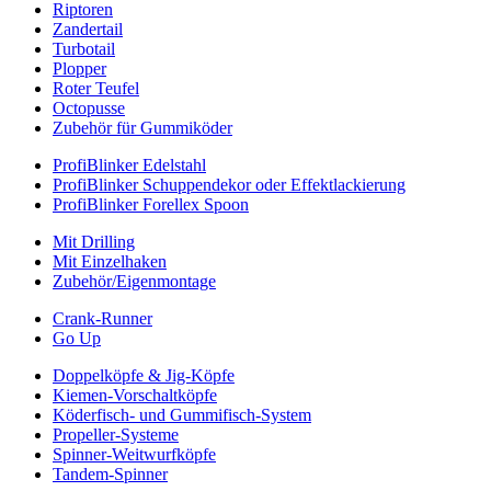
Riptoren
Zandertail
Turbotail
Plopper
Roter Teufel
Octopusse
Zubehör für Gummiköder
ProfiBlinker Edelstahl
ProfiBlinker Schuppendekor oder Effektlackierung
ProfiBlinker Forellex Spoon
Mit Drilling
Mit Einzelhaken
Zubehör/Eigenmontage
Crank-Runner
Go Up
Doppelköpfe & Jig-Köpfe
Kiemen-Vorschaltköpfe
Köderfisch- und Gummifisch-System
Propeller-Systeme
Spinner-Weitwurfköpfe
Tandem-Spinner