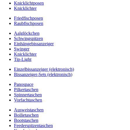
Knicklichtposen
Knicklichter
Friedfischposen
Raubfischposen
Aalglöckchen
Schwingspitzen
Einhängebissanzeiger
Swinger
Knicklichter
Tip-Light
Einzelbissanzeiger (elektronisch)
Bissanzeiger-Sets (elektronisch)
Panospace
Pilkertaschen
Spinnertaschen
Vorfachtaschen
Ausweistaschen
Boilietaschen
Bootstaschen
Feederspitzentaschen