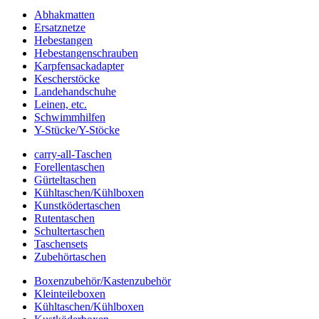
Abhakmatten
Ersatznetze
Hebestangen
Hebestangenschrauben
Karpfensackadapter
Kescherstöcke
Landehandschuhe
Leinen, etc.
Schwimmhilfen
Y-Stücke/Y-Stöcke
carry-all-Taschen
Forellentaschen
Gürteltaschen
Kühltaschen/Kühlboxen
Kunstködertaschen
Rutentaschen
Schultertaschen
Taschensets
Zubehörtaschen
Boxenzubehör/Kastenzubehör
Kleinteileboxen
Kühltaschen/Kühlboxen