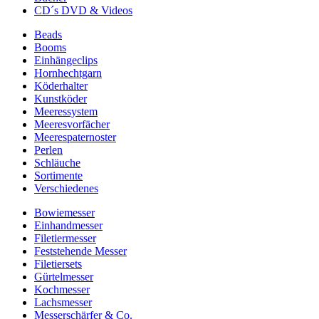
CD´s DVD & Videos
Beads
Booms
Einhängeclips
Hornhechtgarn
Köderhalter
Kunstköder
Meeressystem
Meeresvorfächer
Meerespaternoster
Perlen
Schläuche
Sortimente
Verschiedenes
Bowiemesser
Einhandmesser
Filetiermesser
Feststehende Messer
Filetiersets
Gürtelmesser
Kochmesser
Lachsmesser
Messerschärfer & Co.