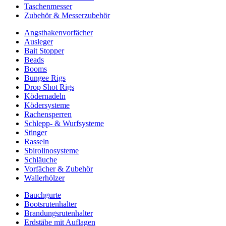
Taschenmesser
Zubehör & Messerzubehör
Angsthakenvorfächer
Ausleger
Bait Stopper
Beads
Booms
Bungee Rigs
Drop Shot Rigs
Ködernadeln
Ködersysteme
Rachensperren
Schlepp- & Wurfsysteme
Stinger
Rasseln
Sbirolinosysteme
Schläuche
Vorfächer & Zubehör
Wallerhölzer
Bauchgurte
Bootsrutenhalter
Brandungsrutenhalter
Erdstäbe mit Auflagen