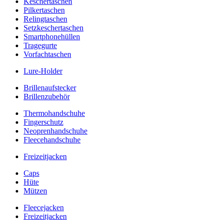
Keschertaschen
Pilkertaschen
Relingtaschen
Setzkeschertaschen
Smartphonehüllen
Tragegurte
Vorfachtaschen
Lure-Holder
Brillenaufstecker
Brillenzubehör
Thermohandschuhe
Fingerschutz
Neoprenhandschuhe
Fleecehandschuhe
Freizeitjacken
Caps
Hüte
Mützen
Fleecejacken
Freizeitjacken