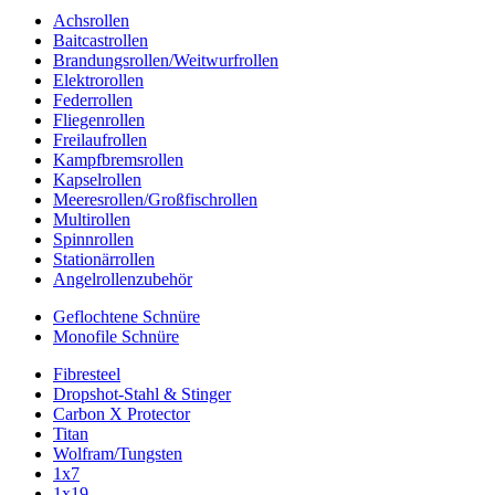
Achsrollen
Baitcastrollen
Brandungsrollen/Weitwurfrollen
Elektrorollen
Federrollen
Fliegenrollen
Freilaufrollen
Kampfbremsrollen
Kapselrollen
Meeresrollen/Großfischrollen
Multirollen
Spinnrollen
Stationärrollen
Angelrollenzubehör
Geflochtene Schnüre
Monofile Schnüre
Fibresteel
Dropshot-Stahl & Stinger
Carbon X Protector
Titan
Wolfram/Tungsten
1x7
1x19