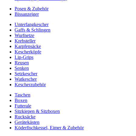
Posen & Zubehör
Bissanzeiger
Unterfangkescher
Gaffs & Schlingen
Wurfnetze
Krebsteller
Karpfensäcke
Kescherköpfe
Lip-Grips
Reusen
Senken
Setzkescher
Watkescher
Kescherzubehör
Taschen
Boxen
Futterale
Sitzkiepen & Sitzboxen
Rucksäcke
Gerätekästen
Köderfischkessel, Eimer & Zubehör