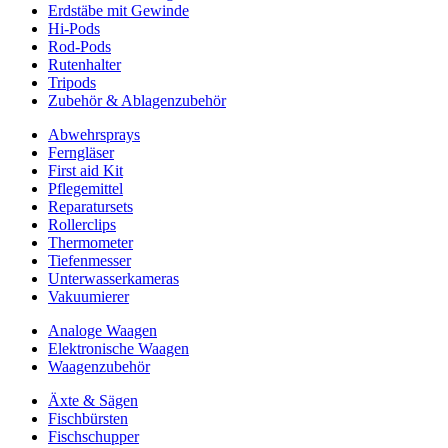
Erdstäbe mit Gewinde
Hi-Pods
Rod-Pods
Rutenhalter
Tripods
Zubehör & Ablagenzubehör
Abwehrsprays
Ferngläser
First aid Kit
Pflegemittel
Reparatursets
Rollerclips
Thermometer
Tiefenmesser
Unterwasserkameras
Vakuumierer
Analoge Waagen
Elektronische Waagen
Waagenzubehör
Äxte & Sägen
Fischbürsten
Fischschupper