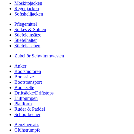
Moskitojacken
Regenjacken
Softshelljacken
Pflegemittel
Spikes & Sohlen
Stiefeleinsätze
Stiefelhalter
Stiefeltaschen
Zubehör Schwimmwesten
Anker
Bootsmotoren
Bootssitze
Bootstransport
Bootszelte
Driftsäcke/Driftstops
Luftpumpen
Plattform
Ruder & Paddel
Schöpfbecher
Benzinersatz
Glühstrümpfe