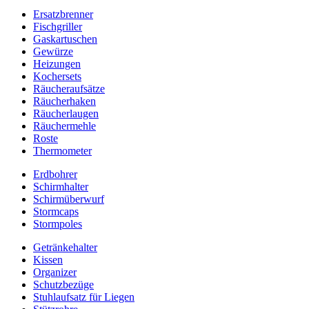
Ersatzbrenner
Fischgriller
Gaskartuschen
Gewürze
Heizungen
Kochersets
Räucheraufsätze
Räucherhaken
Räucherlaugen
Räuchermehle
Roste
Thermometer
Erdbohrer
Schirmhalter
Schirmüberwurf
Stormcaps
Stormpoles
Getränkehalter
Kissen
Organizer
Schutzbezüge
Stuhlaufsatz für Liegen