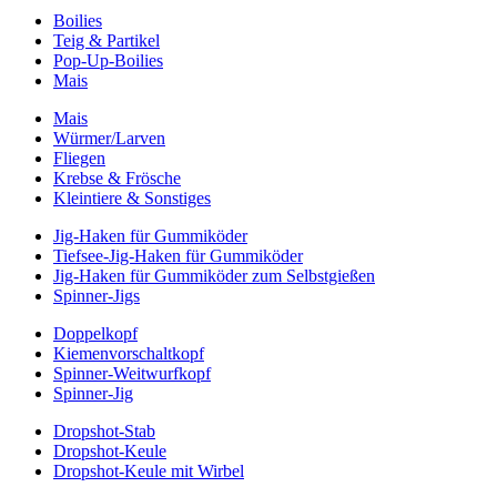
Boilies
Teig & Partikel
Pop-Up-Boilies
Mais
Mais
Würmer/Larven
Fliegen
Krebse & Frösche
Kleintiere & Sonstiges
Jig-Haken für Gummiköder
Tiefsee-Jig-Haken für Gummiköder
Jig-Haken für Gummiköder zum Selbstgießen
Spinner-Jigs
Doppelkopf
Kiemenvorschaltkopf
Spinner-Weitwurfkopf
Spinner-Jig
Dropshot-Stab
Dropshot-Keule
Dropshot-Keule mit Wirbel