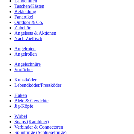
Landehilfen
Taschen/Kästen
Bekleidung
Fanartikel
Outdoor & Co.
Zubehör
Angelsets & Aktionen
Nach Zielfisch
Angelruten
Angelrollen
Angelschnüre
Vorfächer
Kunstköder
Lebendköder/Fressköder
Haken
Bleie & Gewichte
Jig-Köpfe
Wirbel
Snaps (Karabiner)
Verbinder & Connectoren
Splintringe (Schlüsselringe)