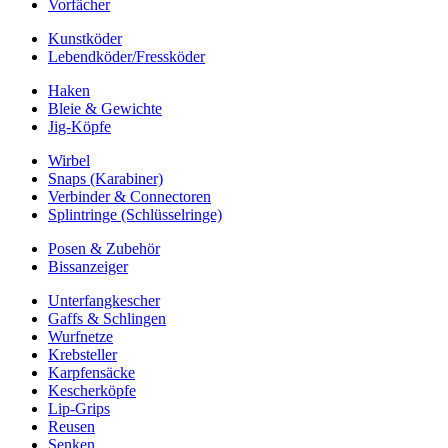
Vorfächer
Kunstköder
Lebendköder/Fressköder
Haken
Bleie & Gewichte
Jig-Köpfe
Wirbel
Snaps (Karabiner)
Verbinder & Connectoren
Splintringe (Schlüsselringe)
Posen & Zubehör
Bissanzeiger
Unterfangkescher
Gaffs & Schlingen
Wurfnetze
Krebsteller
Karpfensäcke
Kescherköpfe
Lip-Grips
Reusen
Senken