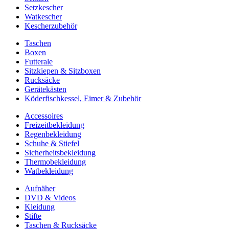
Setzkescher
Watkescher
Kescherzubehör
Taschen
Boxen
Futterale
Sitzkiepen & Sitzboxen
Rucksäcke
Gerätekästen
Köderfischkessel, Eimer & Zubehör
Accessoires
Freizeitbekleidung
Regenbekleidung
Schuhe & Stiefel
Sicherheitsbekleidung
Thermobekleidung
Watbekleidung
Aufnäher
DVD & Videos
Kleidung
Stifte
Taschen & Rucksäcke