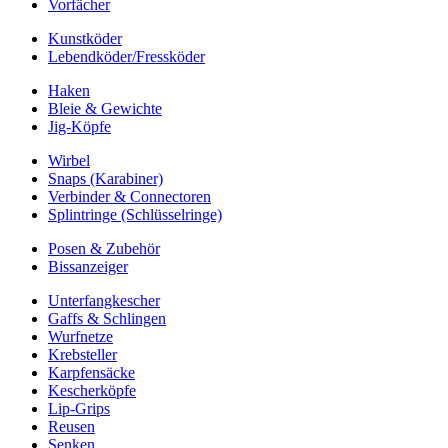
Vorfächer
Kunstköder
Lebendköder/Fressköder
Haken
Bleie & Gewichte
Jig-Köpfe
Wirbel
Snaps (Karabiner)
Verbinder & Connectoren
Splintringe (Schlüsselringe)
Posen & Zubehör
Bissanzeiger
Unterfangkescher
Gaffs & Schlingen
Wurfnetze
Krebsteller
Karpfensäcke
Kescherköpfe
Lip-Grips
Reusen
Senken