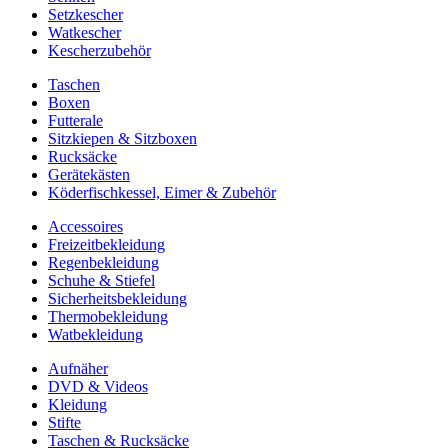
Setzkescher
Watkescher
Kescherzubehör
Taschen
Boxen
Futterale
Sitzkiepen & Sitzboxen
Rucksäcke
Gerätekästen
Köderfischkessel, Eimer & Zubehör
Accessoires
Freizeitbekleidung
Regenbekleidung
Schuhe & Stiefel
Sicherheitsbekleidung
Thermobekleidung
Watbekleidung
Aufnäher
DVD & Videos
Kleidung
Stifte
Taschen & Rucksäcke