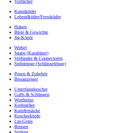
Vorfächer
Kunstköder
Lebendköder/Fressköder
Haken
Bleie & Gewichte
Jig-Köpfe
Wirbel
Snaps (Karabiner)
Verbinder & Connectoren
Splintringe (Schlüsselringe)
Posen & Zubehör
Bissanzeiger
Unterfangkescher
Gaffs & Schlingen
Wurfnetze
Krebsteller
Karpfensäcke
Kescherköpfe
Lip-Grips
Reusen
Senken