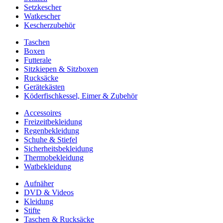
Setzkescher
Watkescher
Kescherzubehör
Taschen
Boxen
Futterale
Sitzkiepen & Sitzboxen
Rucksäcke
Gerätekästen
Köderfischkessel, Eimer & Zubehör
Accessoires
Freizeitbekleidung
Regenbekleidung
Schuhe & Stiefel
Sicherheitsbekleidung
Thermobekleidung
Watbekleidung
Aufnäher
DVD & Videos
Kleidung
Stifte
Taschen & Rucksäcke