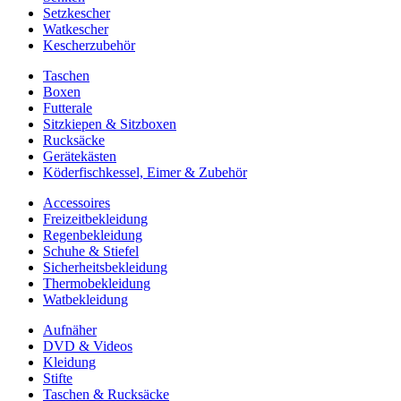
Setzkescher
Watkescher
Kescherzubehör
Taschen
Boxen
Futterale
Sitzkiepen & Sitzboxen
Rucksäcke
Gerätekästen
Köderfischkessel, Eimer & Zubehör
Accessoires
Freizeitbekleidung
Regenbekleidung
Schuhe & Stiefel
Sicherheitsbekleidung
Thermobekleidung
Watbekleidung
Aufnäher
DVD & Videos
Kleidung
Stifte
Taschen & Rucksäcke