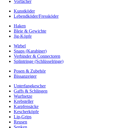
Vorfächer
Kunstköder
Lebendköder/Fressköder
Haken
Bleie & Gewichte
Jig-Köpfe
Wirbel
Snaps (Karabiner)
Verbinder & Connectoren
Splintringe (Schlüsselringe)
Posen & Zubehör
Bissanzeiger
Unterfangkescher
Gaffs & Schlingen
Wurfnetze
Krebsteller
Karpfensäcke
Kescherköpfe
Lip-Grips
Reusen
Senken