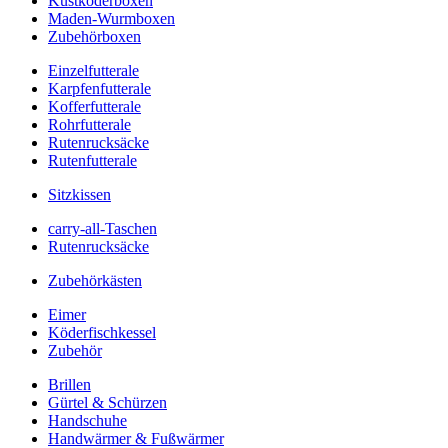
Kustköderboxen
Maden-Wurmboxen
Zubehörboxen
Einzelfutterale
Karpfenfutterale
Kofferfutterale
Rohrfutterale
Rutenrucksäcke
Rutenfutterale
Sitzkissen
carry-all-Taschen
Rutenrucksäcke
Zubehörkästen
Eimer
Köderfischkessel
Zubehör
Brillen
Gürtel & Schürzen
Handschuhe
Handwärmer & Fußwärmer