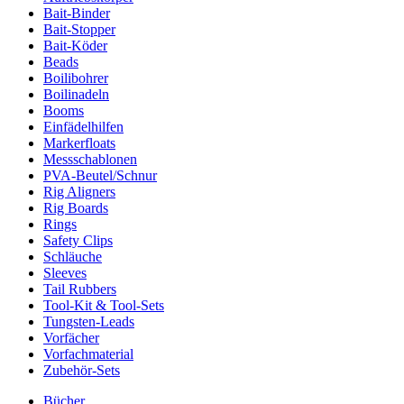
Bait-Binder
Bait-Stopper
Bait-Köder
Beads
Boilibohrer
Boilinadeln
Booms
Einfädelhilfen
Markerfloats
Messschablonen
PVA-Beutel/Schnur
Rig Aligners
Rig Boards
Rings
Safety Clips
Schläuche
Sleeves
Tail Rubbers
Tool-Kit & Tool-Sets
Tungsten-Leads
Vorfächer
Vorfachmaterial
Zubehör-Sets
Bücher