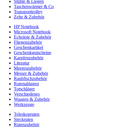
Stühle & Liegen
Taschenwärmer & Co
Transporttrolley
Zelte & Zubehör
HP Notebook
Microsoft Notebook
Echolote & Zubehör
Fliegenzubehör
Geschenkartikel
Geschenkgutscheine
Karpfenzubehör
Literatur
Meereszubehör
Messer & Zubehör
Raubfischzubehör
Rutenablagen
Totschläger
Verschiedenes
Waagen & Zubehör
Werkzeuge
Teleskopruten
Steckruten
Rutenzubehör