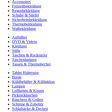
Accessoires
Freizeitbekleidung
Regenbekleidung
Schuhe & Stiefel
Sicherheitsbekleidung
Thermobekleidung
Watbekleidung
Aufnäher
DVD & Videos
Kleidung
Stifte
Taschen & Rucksäcke
Taschenlampen
Tassen & Thermobecher
Tablet Halterung
Boote
Kühlbehälter & Kühlakkus
Lampen
Luftbetten & Kissen
Picknicktaschen
Räuchern & Grillen
Schirme & Zubehör
Schlafsäcke & Decken