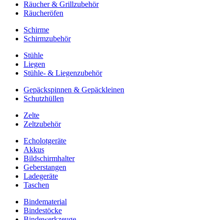
Räucher & Grillzubehör
Räucheröfen
Schirme
Schirmzubehör
Stühle
Liegen
Stühle- & Liegenzubehör
Gepäckspinnen & Gepäckleinen
Schutzhüllen
Zelte
Zeltzubehör
Echolotgeräte
Akkus
Bildschirmhalter
Geberstangen
Ladegeräte
Taschen
Bindematerial
Bindestöcke
Bindewerkzeuge