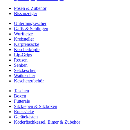
Posen & Zubehör
Bissanzeiger
Unterfangkescher
Gaffs & Schlingen
Wurfnetze
Krebsteller
Karpfensäcke
Kescherköpfe
Lip-Grips
Reusen
Senken
Setzkescher
Watkescher
Kescherzubehör
Taschen
Boxen
Futterale
Sitzkiepen & Sitzboxen
Rucksäcke
Gerätekästen
Köderfischkessel, Eimer & Zubehör