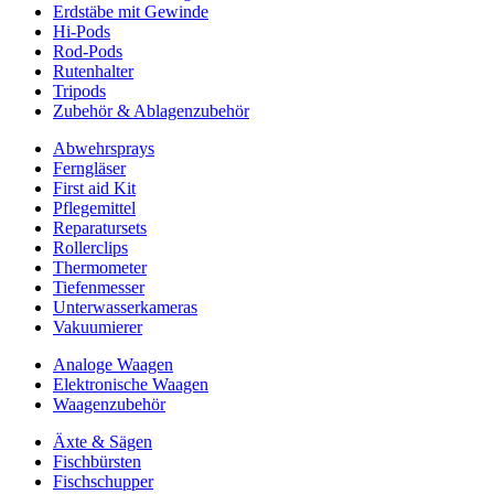
Erdstäbe mit Gewinde
Hi-Pods
Rod-Pods
Rutenhalter
Tripods
Zubehör & Ablagenzubehör
Abwehrsprays
Ferngläser
First aid Kit
Pflegemittel
Reparatursets
Rollerclips
Thermometer
Tiefenmesser
Unterwasserkameras
Vakuumierer
Analoge Waagen
Elektronische Waagen
Waagenzubehör
Äxte & Sägen
Fischbürsten
Fischschupper