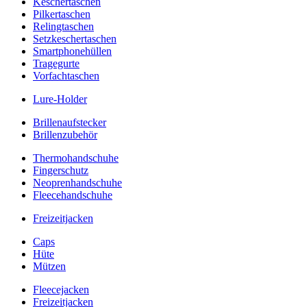
Keschertaschen
Pilkertaschen
Relingtaschen
Setzkeschertaschen
Smartphonehüllen
Tragegurte
Vorfachtaschen
Lure-Holder
Brillenaufstecker
Brillenzubehör
Thermohandschuhe
Fingerschutz
Neoprenhandschuhe
Fleecehandschuhe
Freizeitjacken
Caps
Hüte
Mützen
Fleecejacken
Freizeitjacken