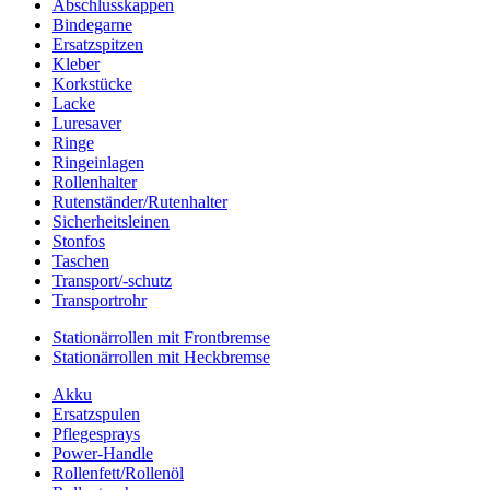
Abschlusskappen
Bindegarne
Ersatzspitzen
Kleber
Korkstücke
Lacke
Luresaver
Ringe
Ringeinlagen
Rollenhalter
Rutenständer/Rutenhalter
Sicherheitsleinen
Stonfos
Taschen
Transport/-schutz
Transportrohr
Stationärrollen mit Frontbremse
Stationärrollen mit Heckbremse
Akku
Ersatzspulen
Pflegesprays
Power-Handle
Rollenfett/Rollenöl