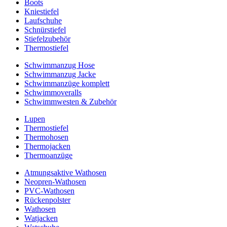
Boots
Kniestiefel
Laufschuhe
Schnürstiefel
Stiefelzubehör
Thermostiefel
Schwimmanzug Hose
Schwimmanzug Jacke
Schwimmanzüge komplett
Schwimmoveralls
Schwimmwesten & Zubehör
Lupen
Thermostiefel
Thermohosen
Thermojacken
Thermoanzüge
Atmungsaktive Wathosen
Neopren-Wathosen
PVC-Wathosen
Rückenpolster
Wathosen
Watjacken