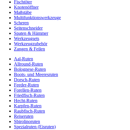
Fischtöter
Knotenöffner
Maßstäbe
Multifunktionswerkzeuge
Scheren
Seitenschneider
Spaten & Hämmer
Werkzeugsets
Werkzeugzubehör
Zangen & Feilen
Aal-Ruten
Allround-Ruten
Bolognese-Ruten
Boots- und Meeresruten
Dorsch-Ruten
Feeder-Ruten
Forellen-Ruten
Friedfisch-Ruten
Hecht-Ruten
Karpfen-Ruten
Raubfisch-Ruten
Reiseruten
Sbirolinoruten
Spezialruten (Eisruten)