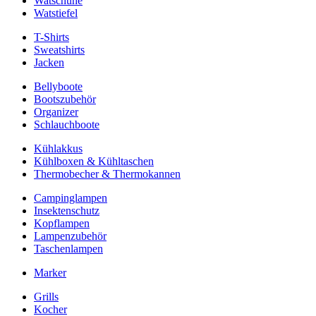
Watschuhe
Watstiefel
T-Shirts
Sweatshirts
Jacken
Bellyboote
Bootszubehör
Organizer
Schlauchboote
Kühlakkus
Kühlboxen & Kühltaschen
Thermobecher & Thermokannen
Campinglampen
Insektenschutz
Kopflampen
Lampenzubehör
Taschenlampen
Marker
Grills
Kocher