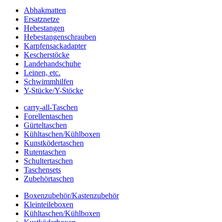
Abhakmatten
Ersatznetze
Hebestangen
Hebestangenschrauben
Karpfensackadapter
Kescherstöcke
Landehandschuhe
Leinen, etc.
Schwimmhilfen
Y-Stücke/Y-Stöcke
carry-all-Taschen
Forellentaschen
Gürteltaschen
Kühltaschen/Kühlboxen
Kunstködertaschen
Rutentaschen
Schultertaschen
Taschensets
Zubehörtaschen
Boxenzubehör/Kastenzubehör
Kleinteileboxen
Kühltaschen/Kühlboxen