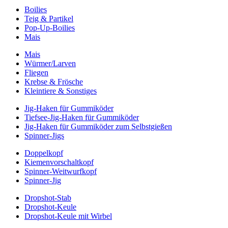
Boilies
Teig & Partikel
Pop-Up-Boilies
Mais
Mais
Würmer/Larven
Fliegen
Krebse & Frösche
Kleintiere & Sonstiges
Jig-Haken für Gummiköder
Tiefsee-Jig-Haken für Gummiköder
Jig-Haken für Gummiköder zum Selbstgießen
Spinner-Jigs
Doppelkopf
Kiemenvorschaltkopf
Spinner-Weitwurfkopf
Spinner-Jig
Dropshot-Stab
Dropshot-Keule
Dropshot-Keule mit Wirbel