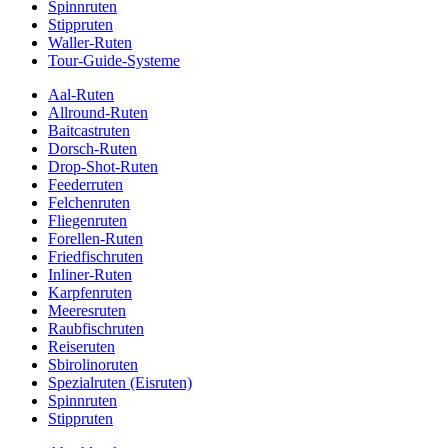
Spinnruten
Stippruten
Waller-Ruten
Tour-Guide-Systeme
Aal-Ruten
Allround-Ruten
Baitcastruten
Dorsch-Ruten
Drop-Shot-Ruten
Feederruten
Felchenruten
Fliegenruten
Forellen-Ruten
Friedfischruten
Inliner-Ruten
Karpfenruten
Meeresruten
Raubfischruten
Reiseruten
Sbirolinoruten
Spezialruten (Eisruten)
Spinnruten
Stippruten