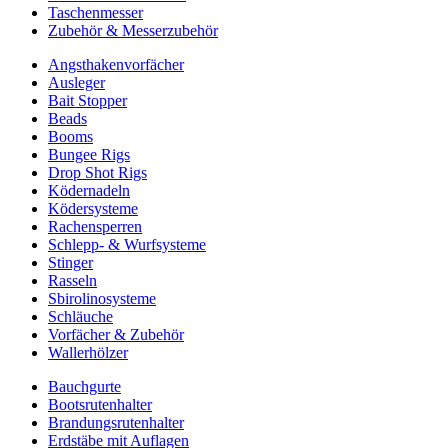
Taschenmesser
Zubehör & Messerzubehör
Angsthakenvorfächer
Ausleger
Bait Stopper
Beads
Booms
Bungee Rigs
Drop Shot Rigs
Ködernadeln
Ködersysteme
Rachensperren
Schlepp- & Wurfsysteme
Stinger
Rasseln
Sbirolinosysteme
Schläuche
Vorfächer & Zubehör
Wallerhölzer
Bauchgurte
Bootsrutenhalter
Brandungsrutenhalter
Erdstäbe mit Auflagen