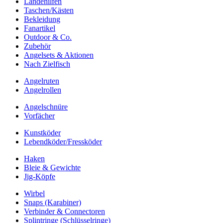
Landehilfen
Taschen/Kästen
Bekleidung
Fanartikel
Outdoor & Co.
Zubehör
Angelsets & Aktionen
Nach Zielfisch
Angelruten
Angelrollen
Angelschnüre
Vorfächer
Kunstköder
Lebendköder/Fressköder
Haken
Bleie & Gewichte
Jig-Köpfe
Wirbel
Snaps (Karabiner)
Verbinder & Connectoren
Splintringe (Schlüsselringe)