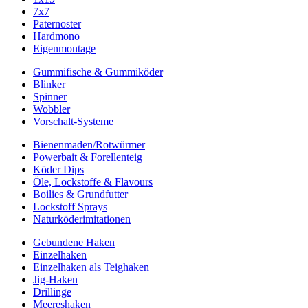
7x7
Paternoster
Hardmono
Eigenmontage
Gummifische & Gummiköder
Blinker
Spinner
Wobbler
Vorschalt-Systeme
Bienenmaden/Rotwürmer
Powerbait & Forellenteig
Köder Dips
Öle, Lockstoffe & Flavours
Boilies & Grundfutter
Lockstoff Sprays
Naturköderimitationen
Gebundene Haken
Einzelhaken
Einzelhaken als Teighaken
Jig-Haken
Drillinge
Meereshaken