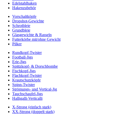
Edelstahlhaken
Hakenzubehör
Vorschaltköpfe
Dropshot-Gewichte
Schrotbleie
Grundbleie
Glasgewichte & Rasseln
Futterkörbe mit/ohne Gewicht
Pilker
Rundkopf-Twister
Football-Jigs
Erie-Jigs
Spittzkopf- & Dorschbombe
Fischkopf-Jigs
Flachkopf-Twister
Krautschutzköpfe
Spinn-Twister
Strömungs- und Vertical-Jig
Tauchschaufel-Jigs
Halligalli-Verticalli
X-Strong (einfach stark)
XX-Strong (doppelt stark)