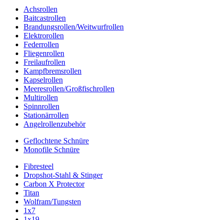
Achsrollen
Baitcastrollen
Brandungsrollen/Weitwurfrollen
Elektrorollen
Federrollen
Fliegenrollen
Freilaufrollen
Kampfbremsrollen
Kapselrollen
Meeresrollen/Großfischrollen
Multirollen
Spinnrollen
Stationärrollen
Angelrollenzubehör
Geflochtene Schnüre
Monofile Schnüre
Fibresteel
Dropshot-Stahl & Stinger
Carbon X Protector
Titan
Wolfram/Tungsten
1x7
1x19