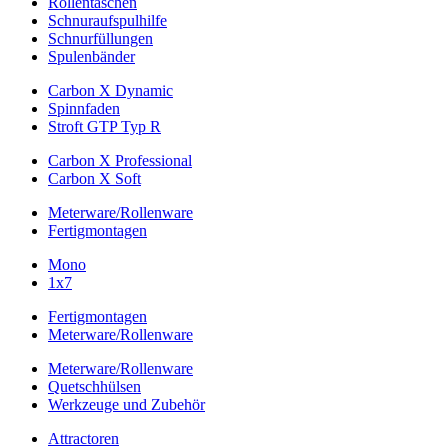
Rollentaschen
Schnuraufspulhilfe
Schnurfüllungen
Spulenbänder
Carbon X Dynamic
Spinnfaden
Stroft GTP Typ R
Carbon X Professional
Carbon X Soft
Meterware/Rollenware
Fertigmontagen
Mono
1x7
Fertigmontagen
Meterware/Rollenware
Meterware/Rollenware
Quetschhülsen
Werkzeuge und Zubehör
Attractoren