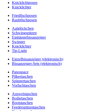
Knicklichtposen
Knicklichter
Friedfischposen
Raubfischposen
Aalglöckchen
Schwingspitzen
Einhängebissanzeiger
Swinger
Knicklichter
Tip-Light
Einzelbissanzeiger (elektronisch)
Bissanzeiger-Sets (elektronisch)
Panospace
Pilkertaschen
Spinnertaschen
Vorfachtaschen
Ausweistaschen
Boilietaschen
Bootstaschen
Feederspitzentaschen