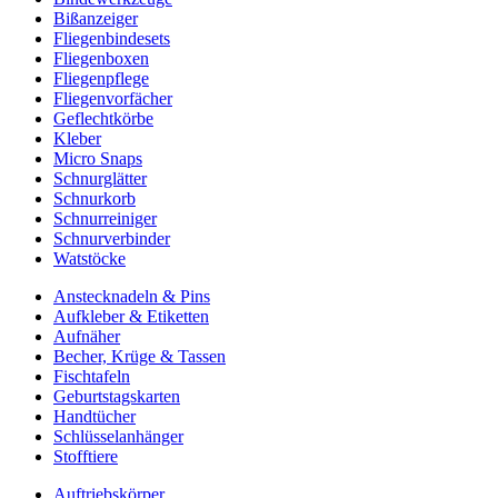
Bißanzeiger
Fliegenbindesets
Fliegenboxen
Fliegenpflege
Fliegenvorfächer
Geflechtkörbe
Kleber
Micro Snaps
Schnurglätter
Schnurkorb
Schnurreiniger
Schnurverbinder
Watstöcke
Anstecknadeln & Pins
Aufkleber & Etiketten
Aufnäher
Becher, Krüge & Tassen
Fischtafeln
Geburtstagskarten
Handtücher
Schlüsselanhänger
Stofftiere
Auftriebskörper