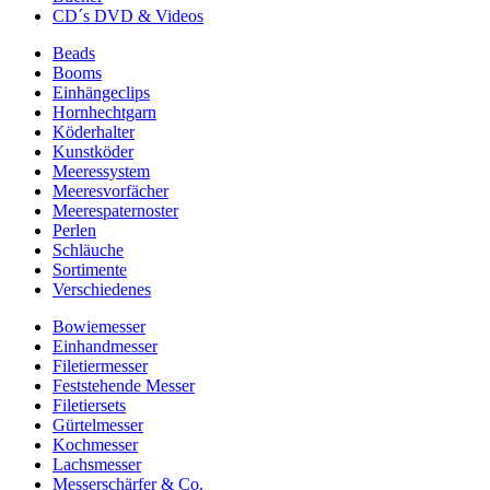
CD´s DVD & Videos
Beads
Booms
Einhängeclips
Hornhechtgarn
Köderhalter
Kunstköder
Meeressystem
Meeresvorfächer
Meerespaternoster
Perlen
Schläuche
Sortimente
Verschiedenes
Bowiemesser
Einhandmesser
Filetiermesser
Feststehende Messer
Filetiersets
Gürtelmesser
Kochmesser
Lachsmesser
Messerschärfer & Co.