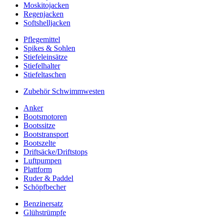
Moskitojacken
Regenjacken
Softshelljacken
Pflegemittel
Spikes & Sohlen
Stiefeleinsätze
Stiefelhalter
Stiefeltaschen
Zubehör Schwimmwesten
Anker
Bootsmotoren
Bootssitze
Bootstransport
Bootszelte
Driftsäcke/Driftstops
Luftpumpen
Plattform
Ruder & Paddel
Schöpfbecher
Benzinersatz
Glühstrümpfe