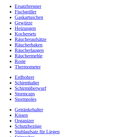
Ersatzbrenner
Fischgriller
Gaskartuschen
Gewürze
Heizungen
Kochersets
Räucheraufsätze
Räucherhaken
Räucherlaugen
Räuchermehle
Roste
Thermometer
Erdbohrer
Schirmhalter
Schirmüberwurf
Stormcaps
Stormpoles
Getränkehalter
Kissen
Organizer
Schutzbezüge
Stuhlaufsatz für Liegen