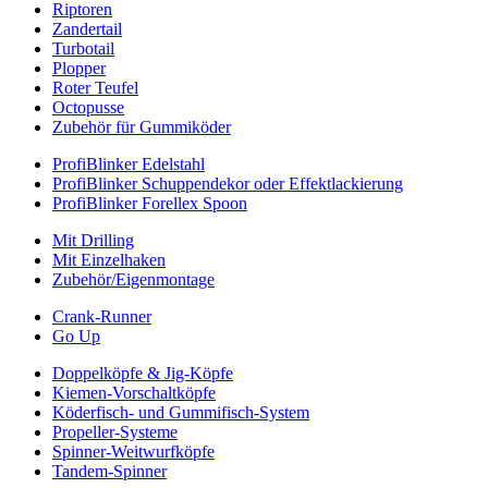
Riptoren
Zandertail
Turbotail
Plopper
Roter Teufel
Octopusse
Zubehör für Gummiköder
ProfiBlinker Edelstahl
ProfiBlinker Schuppendekor oder Effektlackierung
ProfiBlinker Forellex Spoon
Mit Drilling
Mit Einzelhaken
Zubehör/Eigenmontage
Crank-Runner
Go Up
Doppelköpfe & Jig-Köpfe
Kiemen-Vorschaltköpfe
Köderfisch- und Gummifisch-System
Propeller-Systeme
Spinner-Weitwurfköpfe
Tandem-Spinner