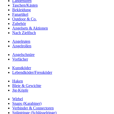
Landehilfen
Taschen/Kästen
Bekleidung
Fanartikel
Outdoor & Co.
Zubehör
Angelsets & Aktionen
Nach Zielfisch
Angelruten
Angelrollen
Angelschnüre
Vorfächer
Kunstköder
Lebendköder/Fressköder
Haken
Bleie & Gewichte
Jig-Köpfe
Wirbel
Snaps (Karabiner)
Verbinder & Connectoren
Splintringe (Schlüsselringe)