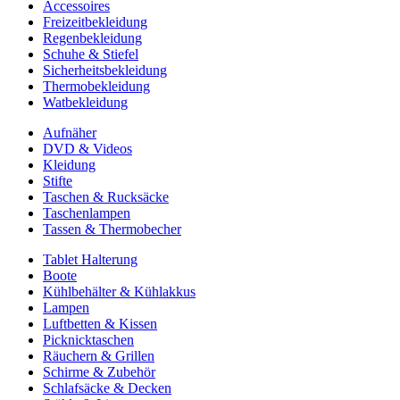
Accessoires
Freizeitbekleidung
Regenbekleidung
Schuhe & Stiefel
Sicherheitsbekleidung
Thermobekleidung
Watbekleidung
Aufnäher
DVD & Videos
Kleidung
Stifte
Taschen & Rucksäcke
Taschenlampen
Tassen & Thermobecher
Tablet Halterung
Boote
Kühlbehälter & Kühlakkus
Lampen
Luftbetten & Kissen
Picknicktaschen
Räuchern & Grillen
Schirme & Zubehör
Schlafsäcke & Decken