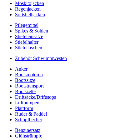
Moskitojacken
Regenjacken
Softshelljacken
Pflegemittel
Spikes & Sohlen
Stiefeleinsätze
Stiefelhalter
Stiefeltaschen
Zubehör Schwimmwesten
Anker
Bootsmotoren
Bootssitze
Bootstransport
Bootszelte
Driftsäcke/Driftstops
Luftpumpen
Plattform
Ruder & Paddel
Schöpfbecher
Benzinersatz
Glühstrümpfe