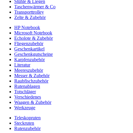
Stühle & Liegen
Taschenwärmer & Co
Transporttrolley
Zelte & Zubehör
HP Notebook
Microsoft Notebook
Echolote & Zubehör
Fliegenzubehör
Geschenkartikel
Geschenkgutscheine
Karpfenzubehör
Literatur
Meereszubehör
Messer & Zubehör
Raubfischzubehör
Rutenablagen
Totschläger
Verschiedenes
Waagen & Zubehör
Werkzeuge
Teleskopruten
Steckruten
Rutenzubehör