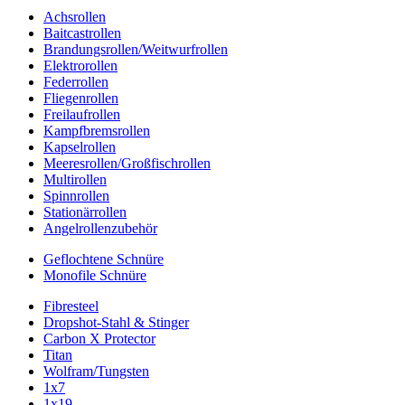
Achsrollen
Baitcastrollen
Brandungsrollen/Weitwurfrollen
Elektrorollen
Federrollen
Fliegenrollen
Freilaufrollen
Kampfbremsrollen
Kapselrollen
Meeresrollen/Großfischrollen
Multirollen
Spinnrollen
Stationärrollen
Angelrollenzubehör
Geflochtene Schnüre
Monofile Schnüre
Fibresteel
Dropshot-Stahl & Stinger
Carbon X Protector
Titan
Wolfram/Tungsten
1x7
1x19