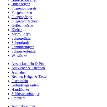
Bißanzeiger
Fliegenbindesets
Fliegenboxen
Fliegenpflege
Fliegenvorfächer
Geflechtkörbe
Kleber
Micro Snaps
Schnurglätter
Schnurkorb
Schnurreiniger
Schnurverbinder
Watstöcke
Anstecknadeln & Pins
Aufkleber & Etiketten
Aufnäher
Becher, Krüge & Tassen
Fischtafeln
Geburtstagskarten
Handtücher
Schlüsselanhänger
Stofftiere
Auftriebskörper