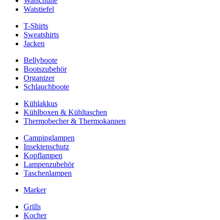
Watschuhe
Watstiefel
T-Shirts
Sweatshirts
Jacken
Bellyboote
Bootszubehör
Organizer
Schlauchboote
Kühlakkus
Kühlboxen & Kühltaschen
Thermobecher & Thermokannen
Campinglampen
Insektenschutz
Kopflampen
Lampenzubehör
Taschenlampen
Marker
Grills
Kocher