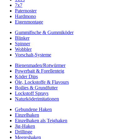
7x7
Paternoster
Hardmono
Eigenmontage
Gummifische & Gummiköder
Blinker
Spinner
Wobbler
Vorschalt-Systeme
Bienenmaden/Rotwürmer
Powerbait & Forellenteig
Köder Dips
Öle, Lockstoffe & Flavours
Boilies & Grundfutter
Lockstoff Sprays
Naturköderimitationen
Gebundene Haken
Einzelhaken
Einzelhaken als Teighaken
Jig-Haken
Drillinge
Meereshaken