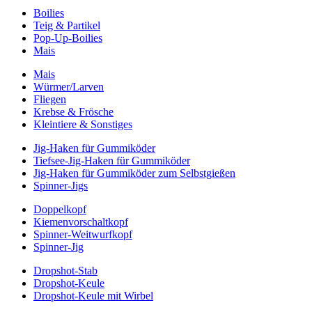
Boilies
Teig & Partikel
Pop-Up-Boilies
Mais
Mais
Würmer/Larven
Fliegen
Krebse & Frösche
Kleintiere & Sonstiges
Jig-Haken für Gummiköder
Tiefsee-Jig-Haken für Gummiköder
Jig-Haken für Gummiköder zum Selbstgießen
Spinner-Jigs
Doppelkopf
Kiemenvorschaltkopf
Spinner-Weitwurfkopf
Spinner-Jig
Dropshot-Stab
Dropshot-Keule
Dropshot-Keule mit Wirbel