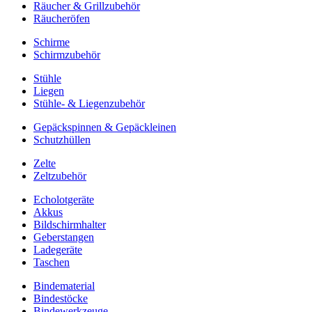
Räucher & Grillzubehör
Räucheröfen
Schirme
Schirmzubehör
Stühle
Liegen
Stühle- & Liegenzubehör
Gepäckspinnen & Gepäckleinen
Schutzhüllen
Zelte
Zeltzubehör
Echolotgeräte
Akkus
Bildschirmhalter
Geberstangen
Ladegeräte
Taschen
Bindematerial
Bindestöcke
Bindewerkzeuge