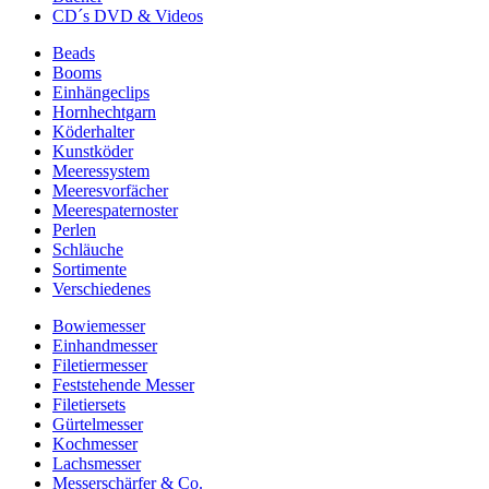
CD´s DVD & Videos
Beads
Booms
Einhängeclips
Hornhechtgarn
Köderhalter
Kunstköder
Meeressystem
Meeresvorfächer
Meerespaternoster
Perlen
Schläuche
Sortimente
Verschiedenes
Bowiemesser
Einhandmesser
Filetiermesser
Feststehende Messer
Filetiersets
Gürtelmesser
Kochmesser
Lachsmesser
Messerschärfer & Co.