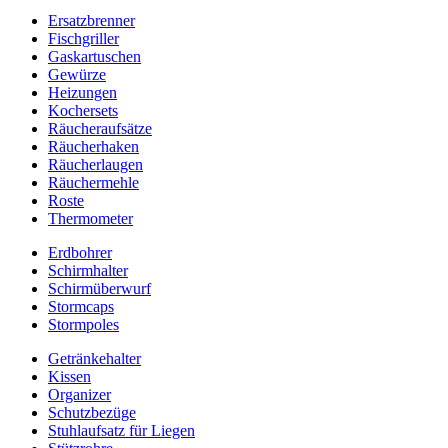
Ersatzbrenner
Fischgriller
Gaskartuschen
Gewürze
Heizungen
Kochersets
Räucheraufsätze
Räucherhaken
Räucherlaugen
Räuchermehle
Roste
Thermometer
Erdbohrer
Schirmhalter
Schirmüberwurf
Stormcaps
Stormpoles
Getränkehalter
Kissen
Organizer
Schutzbezüge
Stuhlaufsatz für Liegen