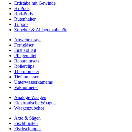
Erdstäbe mit Gewinde
Hi-Pods
Rod-Pods
Rutenhalter
Tripods
Zubehör & Ablagenzubehör
Abwehrsprays
Ferngläser
First aid Kit
Pflegemittel
Reparatursets
Rollerclips
Thermometer
Tiefenmesser
Unterwasserkameras
Vakuumierer
Analoge Waagen
Elektronische Waagen
Waagenzubehör
Äxte & Sägen
Fischbürsten
Fischschupper