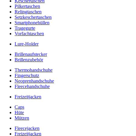
Keschertaschen
Pilkertaschen
Relingtaschen
Setzkeschertaschen
Smartphonehüllen
Tragegurte
Vorfachtaschen
Lure-Holder
Brillenaufstecker
Brillenzubehör
Thermohandschuhe
Fingerschutz
Neoprenhandschuhe
Fleecehandschuhe
Freizeitjacken
Caps
Hüte
Mützen
Fleecejacken
Freizeitjacken