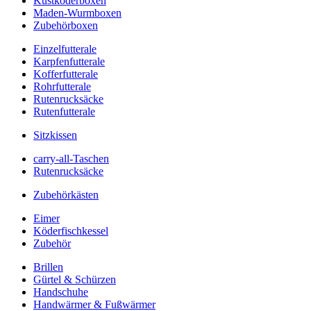
Kustköderboxen
Maden-Wurmboxen
Zubehörboxen
Einzelfutterale
Karpfenfutterale
Kofferfutterale
Rohrfutterale
Rutenrucksäcke
Rutenfutterale
Sitzkissen
carry-all-Taschen
Rutenrucksäcke
Zubehörkästen
Eimer
Köderfischkessel
Zubehör
Brillen
Gürtel & Schürzen
Handschuhe
Handwärmer & Fußwärmer