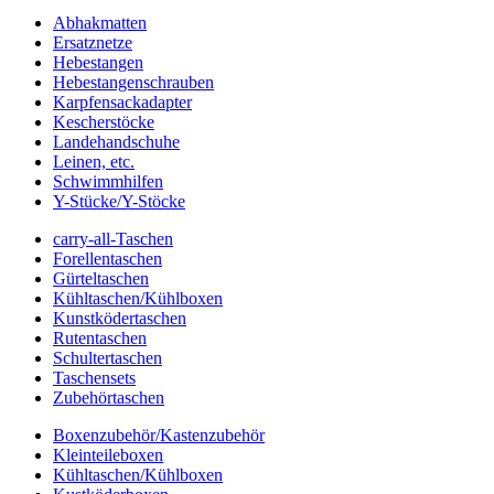
Abhakmatten
Ersatznetze
Hebestangen
Hebestangenschrauben
Karpfensackadapter
Kescherstöcke
Landehandschuhe
Leinen, etc.
Schwimmhilfen
Y-Stücke/Y-Stöcke
carry-all-Taschen
Forellentaschen
Gürteltaschen
Kühltaschen/Kühlboxen
Kunstködertaschen
Rutentaschen
Schultertaschen
Taschensets
Zubehörtaschen
Boxenzubehör/Kastenzubehör
Kleinteileboxen
Kühltaschen/Kühlboxen