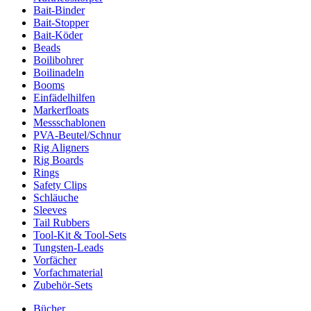
Bait-Binder
Bait-Stopper
Bait-Köder
Beads
Boilibohrer
Boilinadeln
Booms
Einfädelhilfen
Markerfloats
Messschablonen
PVA-Beutel/Schnur
Rig Aligners
Rig Boards
Rings
Safety Clips
Schläuche
Sleeves
Tail Rubbers
Tool-Kit & Tool-Sets
Tungsten-Leads
Vorfächer
Vorfachmaterial
Zubehör-Sets
Bücher