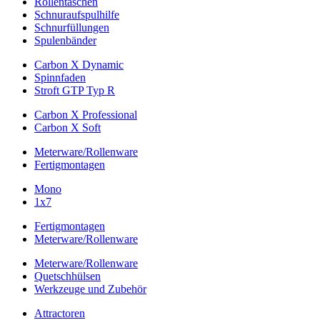
Rollentaschen
Schnuraufspulhilfe
Schnurfüllungen
Spulenbänder
Carbon X Dynamic
Spinnfaden
Stroft GTP Typ R
Carbon X Professional
Carbon X Soft
Meterware/Rollenware
Fertigmontagen
Mono
1x7
Fertigmontagen
Meterware/Rollenware
Meterware/Rollenware
Quetschhülsen
Werkzeuge und Zubehör
Attractoren