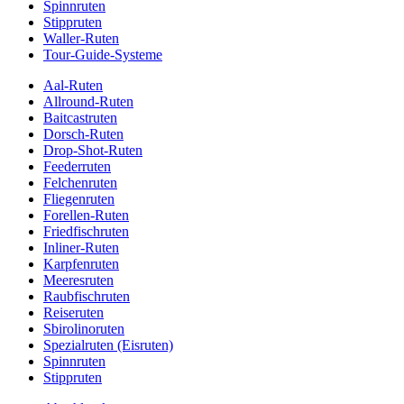
Spinnruten
Stippruten
Waller-Ruten
Tour-Guide-Systeme
Aal-Ruten
Allround-Ruten
Baitcastruten
Dorsch-Ruten
Drop-Shot-Ruten
Feederruten
Felchenruten
Fliegenruten
Forellen-Ruten
Friedfischruten
Inliner-Ruten
Karpfenruten
Meeresruten
Raubfischruten
Reiseruten
Sbirolinoruten
Spezialruten (Eisruten)
Spinnruten
Stippruten