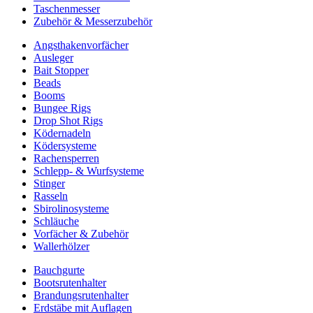
Taschenmesser
Zubehör & Messerzubehör
Angsthakenvorfächer
Ausleger
Bait Stopper
Beads
Booms
Bungee Rigs
Drop Shot Rigs
Ködernadeln
Ködersysteme
Rachensperren
Schlepp- & Wurfsysteme
Stinger
Rasseln
Sbirolinosysteme
Schläuche
Vorfächer & Zubehör
Wallerhölzer
Bauchgurte
Bootsrutenhalter
Brandungsrutenhalter
Erdstäbe mit Auflagen