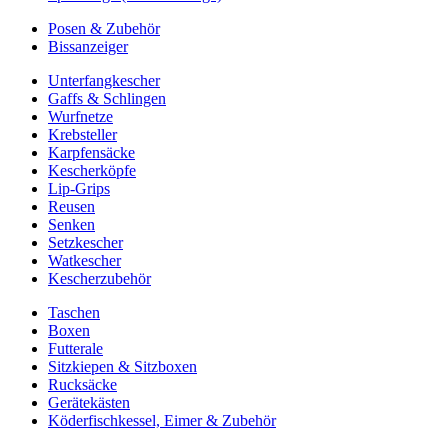
Posen & Zubehör
Bissanzeiger
Unterfangkescher
Gaffs & Schlingen
Wurfnetze
Krebsteller
Karpfensäcke
Kescherköpfe
Lip-Grips
Reusen
Senken
Setzkescher
Watkescher
Kescherzubehör
Taschen
Boxen
Futterale
Sitzkiepen & Sitzboxen
Rucksäcke
Gerätekästen
Köderfischkessel, Eimer & Zubehör