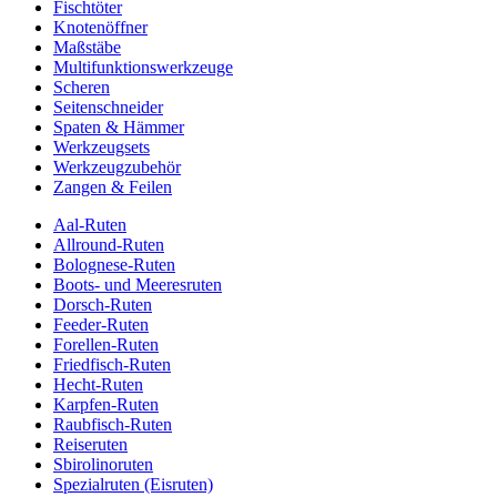
Fischtöter
Knotenöffner
Maßstäbe
Multifunktionswerkzeuge
Scheren
Seitenschneider
Spaten & Hämmer
Werkzeugsets
Werkzeugzubehör
Zangen & Feilen
Aal-Ruten
Allround-Ruten
Bolognese-Ruten
Boots- und Meeresruten
Dorsch-Ruten
Feeder-Ruten
Forellen-Ruten
Friedfisch-Ruten
Hecht-Ruten
Karpfen-Ruten
Raubfisch-Ruten
Reiseruten
Sbirolinoruten
Spezialruten (Eisruten)