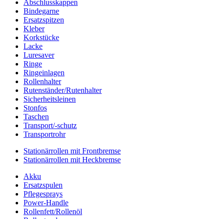
Abschlusskappen
Bindegarne
Ersatzspitzen
Kleber
Korkstücke
Lacke
Luresaver
Ringe
Ringeinlagen
Rollenhalter
Rutenständer/Rutenhalter
Sicherheitsleinen
Stonfos
Taschen
Transport/-schutz
Transportrohr
Stationärrollen mit Frontbremse
Stationärrollen mit Heckbremse
Akku
Ersatzspulen
Pflegesprays
Power-Handle
Rollenfett/Rollenöl