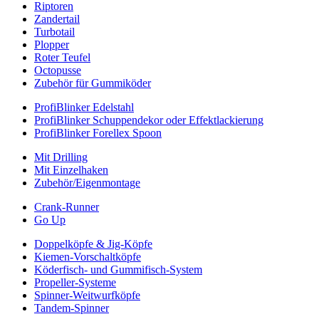
Riptoren
Zandertail
Turbotail
Plopper
Roter Teufel
Octopusse
Zubehör für Gummiköder
ProfiBlinker Edelstahl
ProfiBlinker Schuppendekor oder Effektlackierung
ProfiBlinker Forellex Spoon
Mit Drilling
Mit Einzelhaken
Zubehör/Eigenmontage
Crank-Runner
Go Up
Doppelköpfe & Jig-Köpfe
Kiemen-Vorschaltköpfe
Köderfisch- und Gummifisch-System
Propeller-Systeme
Spinner-Weitwurfköpfe
Tandem-Spinner