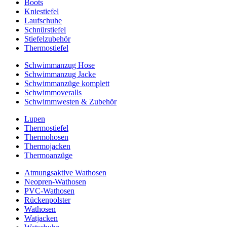
Boots
Kniestiefel
Laufschuhe
Schnürstiefel
Stiefelzubehör
Thermostiefel
Schwimmanzug Hose
Schwimmanzug Jacke
Schwimmanzüge komplett
Schwimmoveralls
Schwimmwesten & Zubehör
Lupen
Thermostiefel
Thermohosen
Thermojacken
Thermoanzüge
Atmungsaktive Wathosen
Neopren-Wathosen
PVC-Wathosen
Rückenpolster
Wathosen
Watjacken