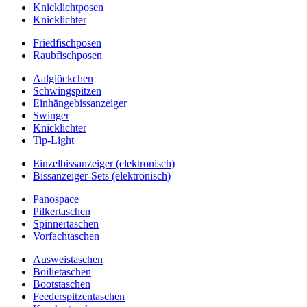
Knicklichtposen
Knicklichter
Friedfischposen
Raubfischposen
Aalglöckchen
Schwingspitzen
Einhängebissanzeiger
Swinger
Knicklichter
Tip-Light
Einzelbissanzeiger (elektronisch)
Bissanzeiger-Sets (elektronisch)
Panospace
Pilkertaschen
Spinnertaschen
Vorfachtaschen
Ausweistaschen
Boilietaschen
Bootstaschen
Feederspitzentaschen