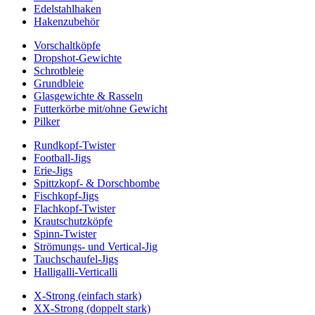
Edelstahlhaken
Hakenzubehör
Vorschaltköpfe
Dropshot-Gewichte
Schrotbleie
Grundbleie
Glasgewichte & Rasseln
Futterkörbe mit/ohne Gewicht
Pilker
Rundkopf-Twister
Football-Jigs
Erie-Jigs
Spittzkopf- & Dorschbombe
Fischkopf-Jigs
Flachkopf-Twister
Krautschutzköpfe
Spinn-Twister
Strömungs- und Vertical-Jig
Tauchschaufel-Jigs
Halligalli-Verticalli
X-Strong (einfach stark)
XX-Strong (doppelt stark)