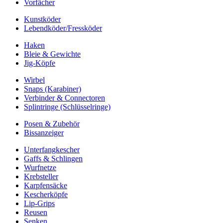
Vorfächer
Kunstköder
Lebendköder/Fressköder
Haken
Bleie & Gewichte
Jig-Köpfe
Wirbel
Snaps (Karabiner)
Verbinder & Connectoren
Splintringe (Schlüsselringe)
Posen & Zubehör
Bissanzeiger
Unterfangkescher
Gaffs & Schlingen
Wurfnetze
Krebsteller
Karpfensäcke
Kescherköpfe
Lip-Grips
Reusen
Senken