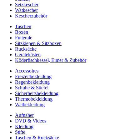
Setzkescher
Watkescher
Kescherzubehör
Taschen
Boxen
Futterale
Sitzkiepen & Sitzboxen
Rucksäcke
Gerätekästen
Köderfischkessel, Eimer & Zubehör
Accessoires
Freizeitbekleidung
Regenbekleidung
Schuhe & Stiefel
Sicherheitsbekleidung
Thermobekleidung
Watbekleidung
Aufnäher
DVD & Videos
Kleidung
Stifte
Taschen & Rucksäcke