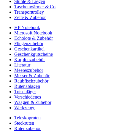
Stühle & Liegen
Taschenwärmer & Co
Transporttrolley
Zelte & Zubehör
HP Notebook
Microsoft Notebook
Echolote & Zubehör
Fliegenzubehör
Geschenkartikel
Geschenkgutscheine
Karpfenzubehör
Literatur
Meereszubehör
Messer & Zubehör
Raubfischzubehör
Rutenablagen
Totschläger
Verschiedenes
Waagen & Zubehör
Werkzeuge
Teleskopruten
Steckruten
Rutenzubehör