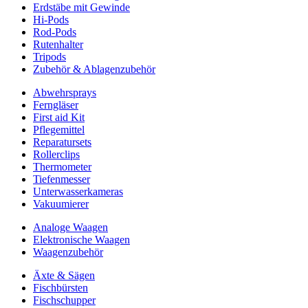
Erdstäbe mit Gewinde
Hi-Pods
Rod-Pods
Rutenhalter
Tripods
Zubehör & Ablagenzubehör
Abwehrsprays
Ferngläser
First aid Kit
Pflegemittel
Reparatursets
Rollerclips
Thermometer
Tiefenmesser
Unterwasserkameras
Vakuumierer
Analoge Waagen
Elektronische Waagen
Waagenzubehör
Äxte & Sägen
Fischbürsten
Fischschupper