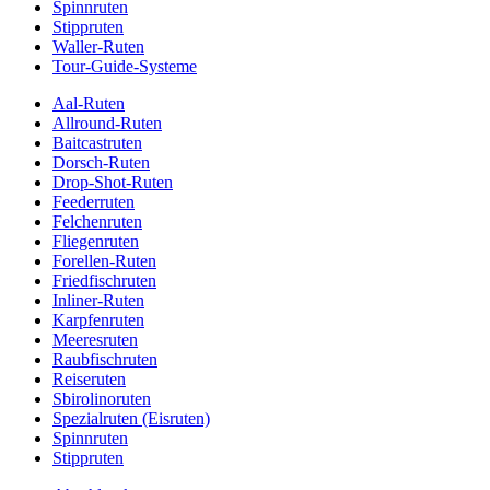
Spinnruten
Stippruten
Waller-Ruten
Tour-Guide-Systeme
Aal-Ruten
Allround-Ruten
Baitcastruten
Dorsch-Ruten
Drop-Shot-Ruten
Feederruten
Felchenruten
Fliegenruten
Forellen-Ruten
Friedfischruten
Inliner-Ruten
Karpfenruten
Meeresruten
Raubfischruten
Reiseruten
Sbirolinoruten
Spezialruten (Eisruten)
Spinnruten
Stippruten