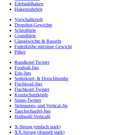
Edelstahlhaken
Hakenzubehör
Vorschaltköpfe
Dropshot-Gewichte
Schrotbleie
Grundbleie
Glasgewichte & Rasseln
Futterkörbe mit/ohne Gewicht
Pilker
Rundkopf-Twister
Football-Jigs
Erie-Jigs
Spittzkopf- & Dorschbombe
Fischkopf-Jigs
Flachkopf-Twister
Krautschutzköpfe
Spinn-Twister
Strömungs- und Vertical-Jig
Tauchschaufel-Jigs
Halligalli-Verticalli
X-Strong (einfach stark)
XX-Strong (doppelt stark)