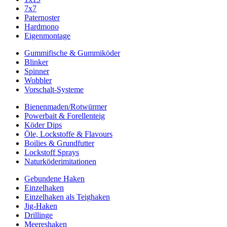
7x7
Paternoster
Hardmono
Eigenmontage
Gummifische & Gummiköder
Blinker
Spinner
Wobbler
Vorschalt-Systeme
Bienenmaden/Rotwürmer
Powerbait & Forellenteig
Köder Dips
Öle, Lockstoffe & Flavours
Boilies & Grundfutter
Lockstoff Sprays
Naturköderimitationen
Gebundene Haken
Einzelhaken
Einzelhaken als Teighaken
Jig-Haken
Drillinge
Meereshaken