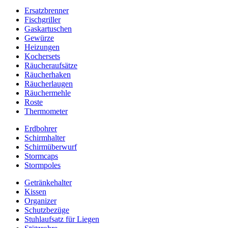
Ersatzbrenner
Fischgriller
Gaskartuschen
Gewürze
Heizungen
Kochersets
Räucheraufsätze
Räucherhaken
Räucherlaugen
Räuchermehle
Roste
Thermometer
Erdbohrer
Schirmhalter
Schirmüberwurf
Stormcaps
Stormpoles
Getränkehalter
Kissen
Organizer
Schutzbezüge
Stuhlaufsatz für Liegen