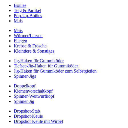
Boilies
Teig & Partikel
Pop-Up-Boilies
Mais
Mais
Würmer/Larven
Fliegen
Krebse & Frösche
Kleintiere & Sonstiges
Jig-Haken für Gummiköder
Tiefsee-Jig-Haken für Gummiköder
Jig-Haken für Gummiköder zum Selbstgießen
Spinner-Jigs
Doppelkopf
Kiemenvorschaltkopf
Spinner-Weitwurfkopf
Spinner-Jig
Dropshot-Stab
Dropshot-Keule
Dropshot-Keule mit Wirbel