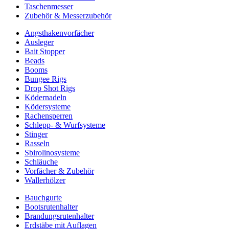
Taschenmesser
Zubehör & Messerzubehör
Angsthakenvorfächer
Ausleger
Bait Stopper
Beads
Booms
Bungee Rigs
Drop Shot Rigs
Ködernadeln
Ködersysteme
Rachensperren
Schlepp- & Wurfsysteme
Stinger
Rasseln
Sbirolinosysteme
Schläuche
Vorfächer & Zubehör
Wallerhölzer
Bauchgurte
Bootsrutenhalter
Brandungsrutenhalter
Erdstäbe mit Auflagen