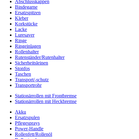
Abschlusskappen
Bindegarne
Ersatzspitzen
Kleber
Korkstücke
Lacke
Luresaver
Ringe
Ringeinlagen
Rollenhalter
Rutenständer/Rutenhalter
Sicherheitsleinen
Stonfos
Taschen
Transport/-schutz
Transportrohr
Stationärrollen mit Frontbremse
Stationärrollen mit Heckbremse
Akku
Ersatzspulen
Pflegesprays
Power-Handle
Rollenfett/Rollenöl