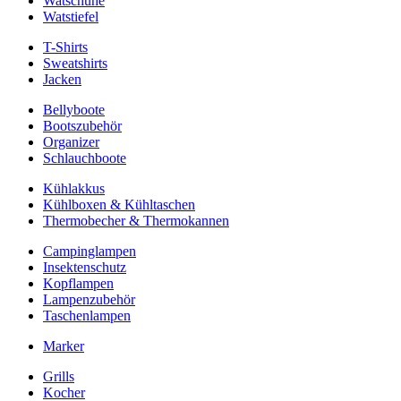
Watschuhe
Watstiefel
T-Shirts
Sweatshirts
Jacken
Bellyboote
Bootszubehör
Organizer
Schlauchboote
Kühlakkus
Kühlboxen & Kühltaschen
Thermobecher & Thermokannen
Campinglampen
Insektenschutz
Kopflampen
Lampenzubehör
Taschenlampen
Marker
Grills
Kocher