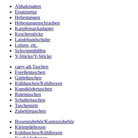
Abhakmatten
Ersatznetze
Hebestangen
Hebestangenschrauben
Karpfensackadapter
Kescherstöcke
Landehandschuhe
Leinen, etc.
Schwimmhilfen
Y-Stücke/Y-Stöcke
carry-all-Taschen
Forellentaschen
Gürteltaschen
Kühltaschen/Kühlboxen
Kunstködertaschen
Rutentaschen
Schultertaschen
Taschensets
Zubehörtaschen
Boxenzubehör/Kastenzubehör
Kleinteileboxen
Kühltaschen/Kühlboxen