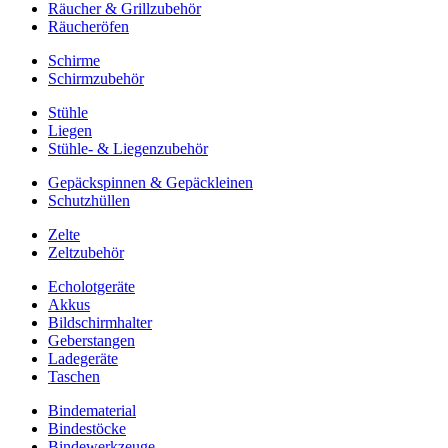
Räucher & Grillzubehör
Räucheröfen
Schirme
Schirmzubehör
Stühle
Liegen
Stühle- & Liegenzubehör
Gepäckspinnen & Gepäckleinen
Schutzhüllen
Zelte
Zeltzubehör
Echolotgeräte
Akkus
Bildschirmhalter
Geberstangen
Ladegeräte
Taschen
Bindematerial
Bindestöcke
Bindewerkzeuge