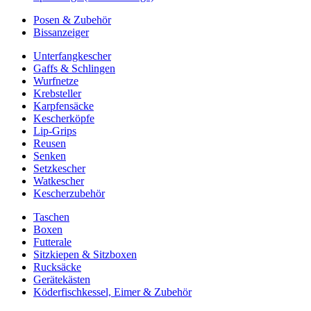
Posen & Zubehör
Bissanzeiger
Unterfangkescher
Gaffs & Schlingen
Wurfnetze
Krebsteller
Karpfensäcke
Kescherköpfe
Lip-Grips
Reusen
Senken
Setzkescher
Watkescher
Kescherzubehör
Taschen
Boxen
Futterale
Sitzkiepen & Sitzboxen
Rucksäcke
Gerätekästen
Köderfischkessel, Eimer & Zubehör