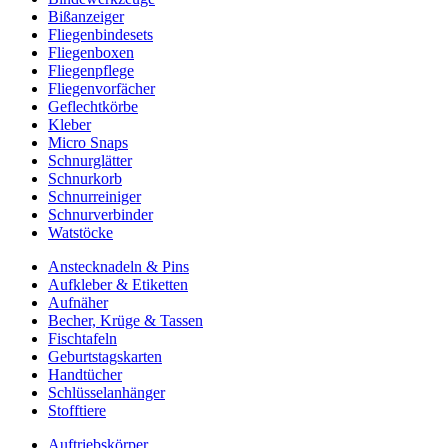
Bißanzeiger
Fliegenbindesets
Fliegenboxen
Fliegenpflege
Fliegenvorfächer
Geflechtkörbe
Kleber
Micro Snaps
Schnurglätter
Schnurkorb
Schnurreiniger
Schnurverbinder
Watstöcke
Anstecknadeln & Pins
Aufkleber & Etiketten
Aufnäher
Becher, Krüge & Tassen
Fischtafeln
Geburtstagskarten
Handtücher
Schlüsselanhänger
Stofftiere
Auftriebskörper