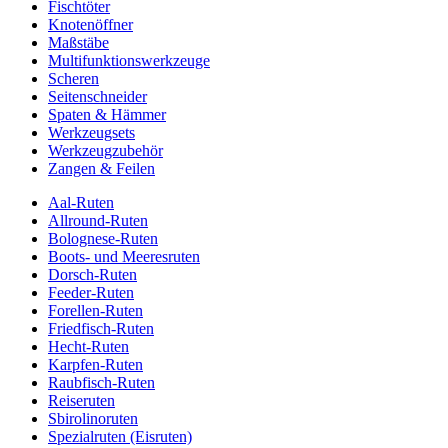
Fischtöter
Knotenöffner
Maßstäbe
Multifunktionswerkzeuge
Scheren
Seitenschneider
Spaten & Hämmer
Werkzeugsets
Werkzeugzubehör
Zangen & Feilen
Aal-Ruten
Allround-Ruten
Bolognese-Ruten
Boots- und Meeresruten
Dorsch-Ruten
Feeder-Ruten
Forellen-Ruten
Friedfisch-Ruten
Hecht-Ruten
Karpfen-Ruten
Raubfisch-Ruten
Reiseruten
Sbirolinoruten
Spezialruten (Eisruten)