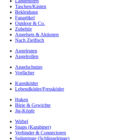
Landehilfen
Taschen/Kästen
Bekleidung
Fanartikel
Outdoor & Co.
Zubehör
Angelsets & Aktionen
Nach Zielfisch
Angelruten
Angelrollen
Angelschnüre
Vorfächer
Kunstköder
Lebendköder/Fressköder
Haken
Bleie & Gewichte
Jig-Köpfe
Wirbel
Snaps (Karabiner)
Verbinder & Connectoren
Splintringe (Schlüsselringe)