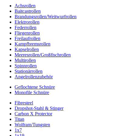
Achsrollen
Baitcastrollen
Brandungsrollen/Weitwurfrollen
Elektrorollen
Federrollen
Fliegenrollen
Freilaufrollen
Kampfbremsrollen
Kapselrollen
Meeresrollen/Großfischrollen
Multirollen
Spinnrollen
Stationärrollen
Angelrollenzubehör
Geflochtene Schnüre
Monofile Schnüre
Fibresteel
Dropshot-Stahl & Stinger
Carbon X Protector
Titan
Wolfram/Tungsten
1x7
1x19