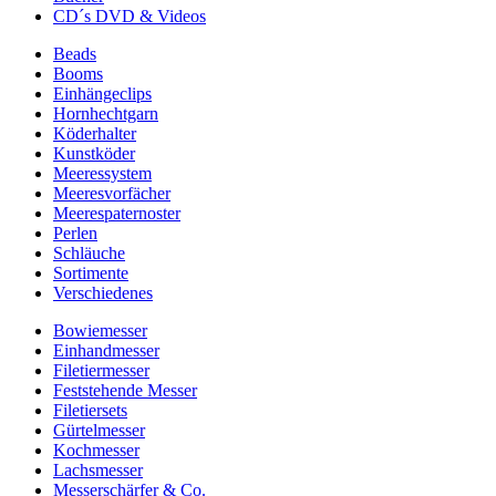
CD´s DVD & Videos
Beads
Booms
Einhängeclips
Hornhechtgarn
Köderhalter
Kunstköder
Meeressystem
Meeresvorfächer
Meerespaternoster
Perlen
Schläuche
Sortimente
Verschiedenes
Bowiemesser
Einhandmesser
Filetiermesser
Feststehende Messer
Filetiersets
Gürtelmesser
Kochmesser
Lachsmesser
Messerschärfer & Co.