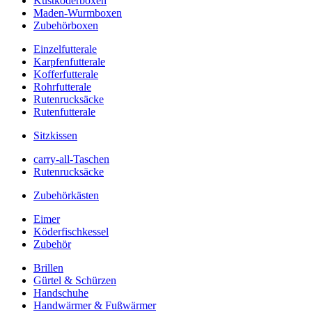
Kustköderboxen
Maden-Wurmboxen
Zubehörboxen
Einzelfutterale
Karpfenfutterale
Kofferfutterale
Rohrfutterale
Rutenrucksäcke
Rutenfutterale
Sitzkissen
carry-all-Taschen
Rutenrucksäcke
Zubehörkästen
Eimer
Köderfischkessel
Zubehör
Brillen
Gürtel & Schürzen
Handschuhe
Handwärmer & Fußwärmer