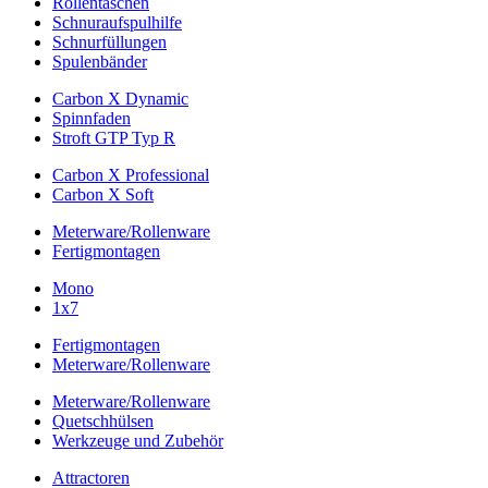
Rollentaschen
Schnuraufspulhilfe
Schnurfüllungen
Spulenbänder
Carbon X Dynamic
Spinnfaden
Stroft GTP Typ R
Carbon X Professional
Carbon X Soft
Meterware/Rollenware
Fertigmontagen
Mono
1x7
Fertigmontagen
Meterware/Rollenware
Meterware/Rollenware
Quetschhülsen
Werkzeuge und Zubehör
Attractoren