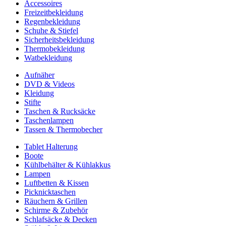
Accessoires
Freizeitbekleidung
Regenbekleidung
Schuhe & Stiefel
Sicherheitsbekleidung
Thermobekleidung
Watbekleidung
Aufnäher
DVD & Videos
Kleidung
Stifte
Taschen & Rucksäcke
Taschenlampen
Tassen & Thermobecher
Tablet Halterung
Boote
Kühlbehälter & Kühlakkus
Lampen
Luftbetten & Kissen
Picknicktaschen
Räuchern & Grillen
Schirme & Zubehör
Schlafsäcke & Decken