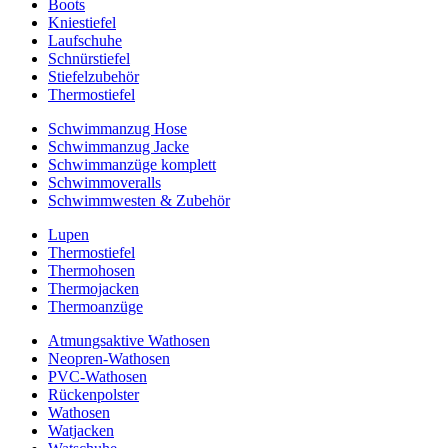
Boots
Kniestiefel
Laufschuhe
Schnürstiefel
Stiefelzubehör
Thermostiefel
Schwimmanzug Hose
Schwimmanzug Jacke
Schwimmanzüge komplett
Schwimmoveralls
Schwimmwesten & Zubehör
Lupen
Thermostiefel
Thermohosen
Thermojacken
Thermoanzüge
Atmungsaktive Wathosen
Neopren-Wathosen
PVC-Wathosen
Rückenpolster
Wathosen
Watjacken