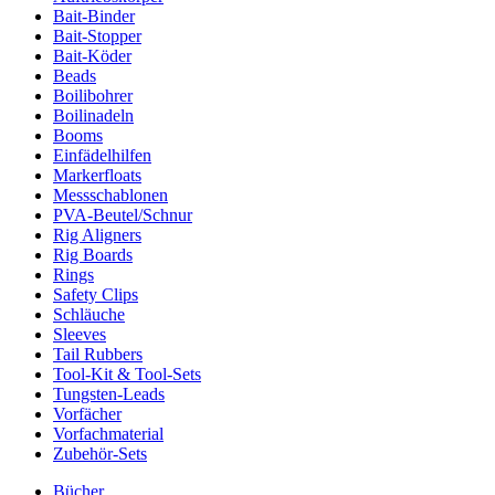
Bait-Binder
Bait-Stopper
Bait-Köder
Beads
Boilibohrer
Boilinadeln
Booms
Einfädelhilfen
Markerfloats
Messschablonen
PVA-Beutel/Schnur
Rig Aligners
Rig Boards
Rings
Safety Clips
Schläuche
Sleeves
Tail Rubbers
Tool-Kit & Tool-Sets
Tungsten-Leads
Vorfächer
Vorfachmaterial
Zubehör-Sets
Bücher