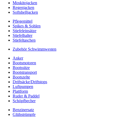
Moskitojacken
Regenjacken
Softshelljacken
Pflegemittel
Spikes & Sohlen
Stiefeleinsätze
Stiefelhalter
Stiefeltaschen
Zubehör Schwimmwesten
Anker
Bootsmotoren
Bootssitze
Bootstransport
Bootszelte
Driftsäcke/Driftstops
Luftpumpen
Plattform
Ruder & Paddel
Schöpfbecher
Benzinersatz
Glühstrümpfe