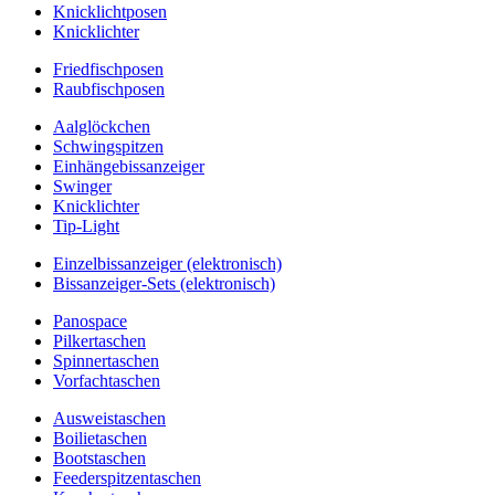
Knicklichtposen
Knicklichter
Friedfischposen
Raubfischposen
Aalglöckchen
Schwingspitzen
Einhängebissanzeiger
Swinger
Knicklichter
Tip-Light
Einzelbissanzeiger (elektronisch)
Bissanzeiger-Sets (elektronisch)
Panospace
Pilkertaschen
Spinnertaschen
Vorfachtaschen
Ausweistaschen
Boilietaschen
Bootstaschen
Feederspitzentaschen