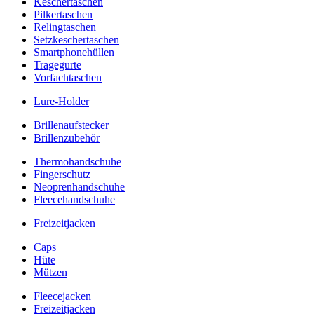
Keschertaschen
Pilkertaschen
Relingtaschen
Setzkeschertaschen
Smartphonehüllen
Tragegurte
Vorfachtaschen
Lure-Holder
Brillenaufstecker
Brillenzubehör
Thermohandschuhe
Fingerschutz
Neoprenhandschuhe
Fleecehandschuhe
Freizeitjacken
Caps
Hüte
Mützen
Fleecejacken
Freizeitjacken