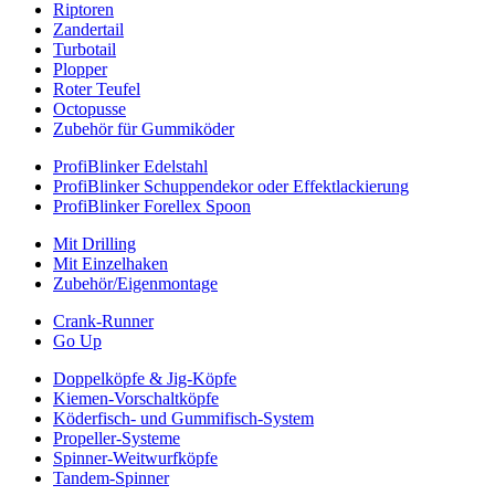
Riptoren
Zandertail
Turbotail
Plopper
Roter Teufel
Octopusse
Zubehör für Gummiköder
ProfiBlinker Edelstahl
ProfiBlinker Schuppendekor oder Effektlackierung
ProfiBlinker Forellex Spoon
Mit Drilling
Mit Einzelhaken
Zubehör/Eigenmontage
Crank-Runner
Go Up
Doppelköpfe & Jig-Köpfe
Kiemen-Vorschaltköpfe
Köderfisch- und Gummifisch-System
Propeller-Systeme
Spinner-Weitwurfköpfe
Tandem-Spinner