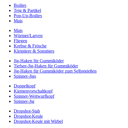
Boilies
Teig & Partikel
Pop-Up-Boilies
Mais
Mais
Würmer/Larven
Fliegen
Krebse & Frösche
Kleintiere & Sonstiges
Jig-Haken für Gummiköder
Tiefsee-Jig-Haken für Gummiköder
Jig-Haken für Gummiköder zum Selbstgießen
Spinner-Jigs
Doppelkopf
Kiemenvorschaltkopf
Spinner-Weitwurfkopf
Spinner-Jig
Dropshot-Stab
Dropshot-Keule
Dropshot-Keule mit Wirbel