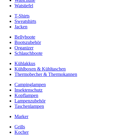
Watschuhe
Watstiefel
T-Shirts
Sweatshirts
Jacken
Bellyboote
Bootszubehör
Organizer
Schlauchboote
Kühlakkus
Kühlboxen & Kühltaschen
Thermobecher & Thermokannen
Campinglampen
Insektenschutz
Kopflampen
Lampenzubehör
Taschenlampen
Marker
Grills
Kocher