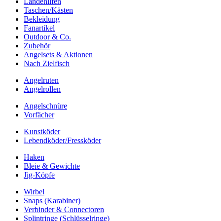
Landehilfen
Taschen/Kästen
Bekleidung
Fanartikel
Outdoor & Co.
Zubehör
Angelsets & Aktionen
Nach Zielfisch
Angelruten
Angelrollen
Angelschnüre
Vorfächer
Kunstköder
Lebendköder/Fressköder
Haken
Bleie & Gewichte
Jig-Köpfe
Wirbel
Snaps (Karabiner)
Verbinder & Connectoren
Splintringe (Schlüsselringe)