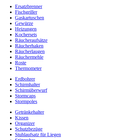
Ersatzbrenner
Fischgriller
Gaskartuschen
Gewürze
Heizungen
Kochersets
Räucheraufsätze
Räucherhaken
Räucherlaugen
Räuchermehle
Roste
Thermometer
Erdbohrer
Schirmhalter
Schirmüberwurf
Stormcaps
Stormpoles
Getränkehalter
Kissen
Organizer
Schutzbezüge
Stuhlaufsatz für Liegen