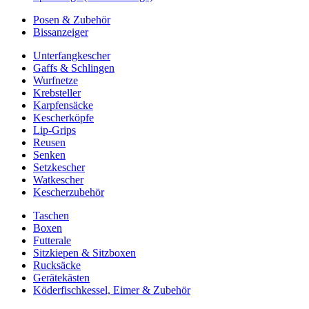
Posen & Zubehör
Bissanzeiger
Unterfangkescher
Gaffs & Schlingen
Wurfnetze
Krebsteller
Karpfensäcke
Kescherköpfe
Lip-Grips
Reusen
Senken
Setzkescher
Watkescher
Kescherzubehör
Taschen
Boxen
Futterale
Sitzkiepen & Sitzboxen
Rucksäcke
Gerätekästen
Köderfischkessel, Eimer & Zubehör