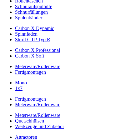
Rollentaschen
Schnuraufspulhilfe
Schnurfüllungen
Spulenbänder
Carbon X Dynamic
Spinnfaden
Stroft GTP Typ R
Carbon X Professional
Carbon X Soft
Meterware/Rollenware
Fertigmontagen
Mono
1x7
Fertigmontagen
Meterware/Rollenware
Meterware/Rollenware
Quetschhülsen
Werkzeuge und Zubehör
Attractoren