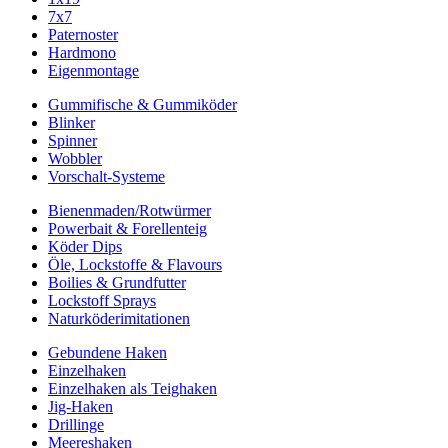
7x7
Paternoster
Hardmono
Eigenmontage
Gummifische & Gummiköder
Blinker
Spinner
Wobbler
Vorschalt-Systeme
Bienenmaden/Rotwürmer
Powerbait & Forellenteig
Köder Dips
Öle, Lockstoffe & Flavours
Boilies & Grundfutter
Lockstoff Sprays
Naturköderimitationen
Gebundene Haken
Einzelhaken
Einzelhaken als Teighaken
Jig-Haken
Drillinge
Meereshaken