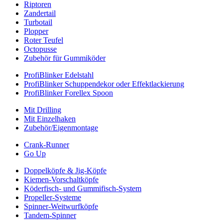
Riptoren
Zandertail
Turbotail
Plopper
Roter Teufel
Octopusse
Zubehör für Gummiköder
ProfiBlinker Edelstahl
ProfiBlinker Schuppendekor oder Effektlackierung
ProfiBlinker Forellex Spoon
Mit Drilling
Mit Einzelhaken
Zubehör/Eigenmontage
Crank-Runner
Go Up
Doppelköpfe & Jig-Köpfe
Kiemen-Vorschaltköpfe
Köderfisch- und Gummifisch-System
Propeller-Systeme
Spinner-Weitwurfköpfe
Tandem-Spinner