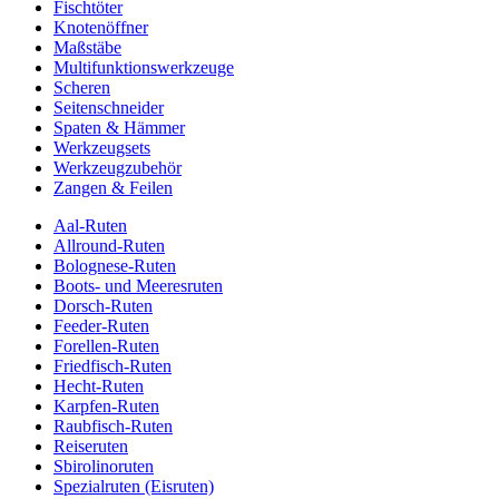
Fischtöter
Knotenöffner
Maßstäbe
Multifunktionswerkzeuge
Scheren
Seitenschneider
Spaten & Hämmer
Werkzeugsets
Werkzeugzubehör
Zangen & Feilen
Aal-Ruten
Allround-Ruten
Bolognese-Ruten
Boots- und Meeresruten
Dorsch-Ruten
Feeder-Ruten
Forellen-Ruten
Friedfisch-Ruten
Hecht-Ruten
Karpfen-Ruten
Raubfisch-Ruten
Reiseruten
Sbirolinoruten
Spezialruten (Eisruten)