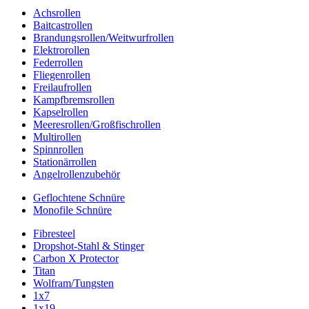
Achsrollen
Baitcastrollen
Brandungsrollen/Weitwurfrollen
Elektrorollen
Federrollen
Fliegenrollen
Freilaufrollen
Kampfbremsrollen
Kapselrollen
Meeresrollen/Großfischrollen
Multirollen
Spinnrollen
Stationärrollen
Angelrollenzubehör
Geflochtene Schnüre
Monofile Schnüre
Fibresteel
Dropshot-Stahl & Stinger
Carbon X Protector
Titan
Wolfram/Tungsten
1x7
1x19