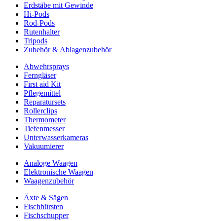
Erdstäbe mit Gewinde
Hi-Pods
Rod-Pods
Rutenhalter
Tripods
Zubehör & Ablagenzubehör
Abwehrsprays
Ferngläser
First aid Kit
Pflegemittel
Reparatursets
Rollerclips
Thermometer
Tiefenmesser
Unterwasserkameras
Vakuumierer
Analoge Waagen
Elektronische Waagen
Waagenzubehör
Äxte & Sägen
Fischbürsten
Fischschupper