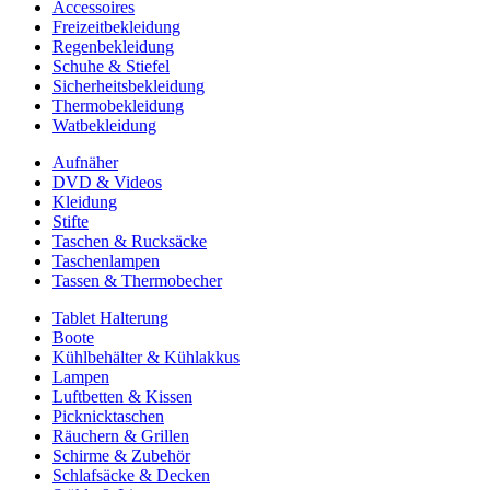
Accessoires
Freizeitbekleidung
Regenbekleidung
Schuhe & Stiefel
Sicherheitsbekleidung
Thermobekleidung
Watbekleidung
Aufnäher
DVD & Videos
Kleidung
Stifte
Taschen & Rucksäcke
Taschenlampen
Tassen & Thermobecher
Tablet Halterung
Boote
Kühlbehälter & Kühlakkus
Lampen
Luftbetten & Kissen
Picknicktaschen
Räuchern & Grillen
Schirme & Zubehör
Schlafsäcke & Decken