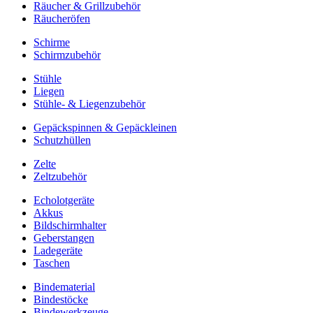
Räucher & Grillzubehör
Räucheröfen
Schirme
Schirmzubehör
Stühle
Liegen
Stühle- & Liegenzubehör
Gepäckspinnen & Gepäckleinen
Schutzhüllen
Zelte
Zeltzubehör
Echolotgeräte
Akkus
Bildschirmhalter
Geberstangen
Ladegeräte
Taschen
Bindematerial
Bindestöcke
Bindewerkzeuge