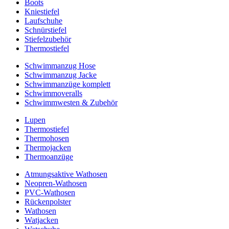
Boots
Kniestiefel
Laufschuhe
Schnürstiefel
Stiefelzubehör
Thermostiefel
Schwimmanzug Hose
Schwimmanzug Jacke
Schwimmanzüge komplett
Schwimmoveralls
Schwimmwesten & Zubehör
Lupen
Thermostiefel
Thermohosen
Thermojacken
Thermoanzüge
Atmungsaktive Wathosen
Neopren-Wathosen
PVC-Wathosen
Rückenpolster
Wathosen
Watjacken