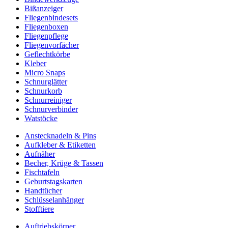
Bißanzeiger
Fliegenbindesets
Fliegenboxen
Fliegenpflege
Fliegenvorfächer
Geflechtkörbe
Kleber
Micro Snaps
Schnurglätter
Schnurkorb
Schnurreiniger
Schnurverbinder
Watstöcke
Anstecknadeln & Pins
Aufkleber & Etiketten
Aufnäher
Becher, Krüge & Tassen
Fischtafeln
Geburtstagskarten
Handtücher
Schlüsselanhänger
Stofftiere
Auftriebskörper