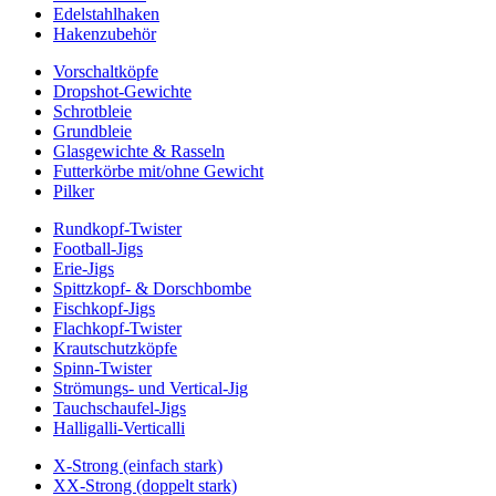
Edelstahlhaken
Hakenzubehör
Vorschaltköpfe
Dropshot-Gewichte
Schrotbleie
Grundbleie
Glasgewichte & Rasseln
Futterkörbe mit/ohne Gewicht
Pilker
Rundkopf-Twister
Football-Jigs
Erie-Jigs
Spittzkopf- & Dorschbombe
Fischkopf-Jigs
Flachkopf-Twister
Krautschutzköpfe
Spinn-Twister
Strömungs- und Vertical-Jig
Tauchschaufel-Jigs
Halligalli-Verticalli
X-Strong (einfach stark)
XX-Strong (doppelt stark)