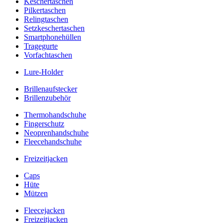
Keschertaschen
Pilkertaschen
Relingtaschen
Setzkeschertaschen
Smartphonehüllen
Tragegurte
Vorfachtaschen
Lure-Holder
Brillenaufstecker
Brillenzubehör
Thermohandschuhe
Fingerschutz
Neoprenhandschuhe
Fleecehandschuhe
Freizeitjacken
Caps
Hüte
Mützen
Fleecejacken
Freizeitjacken