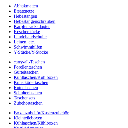
Abhakmatten
Ersatznetze
Hebestangen
Hebestangenschrauben
Karpfensackadapter
Kescherstöcke
Landehandschuhe
Leinen, etc.
Schwimmhilfen
Y-Stücke/Y-Stöcke
carry-all-Taschen
Forellentaschen
Gürteltaschen
Kühltaschen/Kühlboxen
Kunstködertaschen
Rutentaschen
Schultertaschen
Taschensets
Zubehörtaschen
Boxenzubehör/Kastenzubehör
Kleinteileboxen
Kühltaschen/Kühlboxen