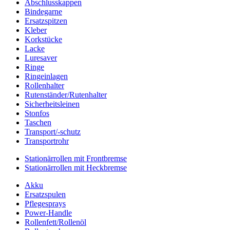
Abschlusskappen
Bindegarne
Ersatzspitzen
Kleber
Korkstücke
Lacke
Luresaver
Ringe
Ringeinlagen
Rollenhalter
Rutenständer/Rutenhalter
Sicherheitsleinen
Stonfos
Taschen
Transport/-schutz
Transportrohr
Stationärrollen mit Frontbremse
Stationärrollen mit Heckbremse
Akku
Ersatzspulen
Pflegesprays
Power-Handle
Rollenfett/Rollenöl