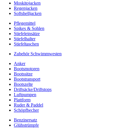
Moskitojacken
Regenjacken
Softshelljacken
Pflegemittel
Spikes & Sohlen
Stiefeleinsätze
Stiefelhalter
Stiefeltaschen
Zubehör Schwimmwesten
Anker
Bootsmotoren
Bootssitze
Bootstransport
Bootszelte
Driftsäcke/Driftstops
Luftpumpen
Plattform
Ruder & Paddel
Schöpfbecher
Benzinersatz
Glühstrümpfe