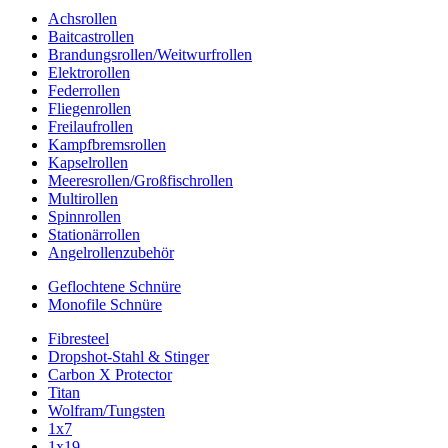
Achsrollen
Baitcastrollen
Brandungsrollen/Weitwurfrollen
Elektrorollen
Federrollen
Fliegenrollen
Freilaufrollen
Kampfbremsrollen
Kapselrollen
Meeresrollen/Großfischrollen
Multirollen
Spinnrollen
Stationärrollen
Angelrollenzubehör
Geflochtene Schnüre
Monofile Schnüre
Fibresteel
Dropshot-Stahl & Stinger
Carbon X Protector
Titan
Wolfram/Tungsten
1x7
1x19