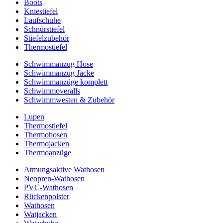
Boots
Kniestiefel
Laufschuhe
Schnürstiefel
Stiefelzubehör
Thermostiefel
Schwimmanzug Hose
Schwimmanzug Jacke
Schwimmanzüge komplett
Schwimmoveralls
Schwimmwesten & Zubehör
Lupen
Thermostiefel
Thermohosen
Thermojacken
Thermoanzüge
Atmungsaktive Wathosen
Neopren-Wathosen
PVC-Wathosen
Rückenpolster
Wathosen
Watjacken