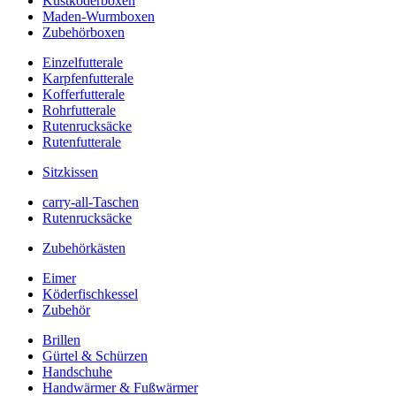
Kustköderboxen
Maden-Wurmboxen
Zubehörboxen
Einzelfutterale
Karpfenfutterale
Kofferfutterale
Rohrfutterale
Rutenrucksäcke
Rutenfutterale
Sitzkissen
carry-all-Taschen
Rutenrucksäcke
Zubehörkästen
Eimer
Köderfischkessel
Zubehör
Brillen
Gürtel & Schürzen
Handschuhe
Handwärmer & Fußwärmer