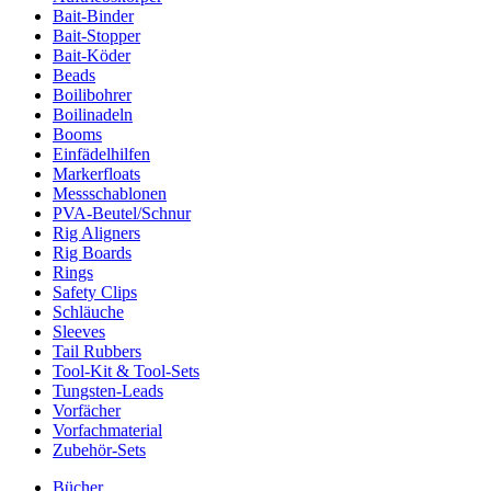
Bait-Binder
Bait-Stopper
Bait-Köder
Beads
Boilibohrer
Boilinadeln
Booms
Einfädelhilfen
Markerfloats
Messschablonen
PVA-Beutel/Schnur
Rig Aligners
Rig Boards
Rings
Safety Clips
Schläuche
Sleeves
Tail Rubbers
Tool-Kit & Tool-Sets
Tungsten-Leads
Vorfächer
Vorfachmaterial
Zubehör-Sets
Bücher