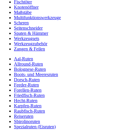
Fischtöter
Knotenöffner
Maßstäbe
Multifunktionswerkzeuge
Scheren
Seitenschneider
Spaten & Hämmer
Werkzeugsets
Werkzeugzubehör
Zangen & Feilen
Aal-Ruten
Allround-Ruten
Bolognese-Ruten
Boots- und Meeresruten
Dorsch-Ruten
Feeder-Ruten
Forellen-Ruten
Friedfisch-Ruten
Hecht-Ruten
Karpfen-Ruten
Raubfisch-Ruten
Reiseruten
Sbirolinoruten
Spezialruten (Eisruten)