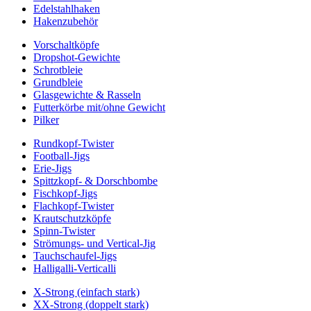
Edelstahlhaken
Hakenzubehör
Vorschaltköpfe
Dropshot-Gewichte
Schrotbleie
Grundbleie
Glasgewichte & Rasseln
Futterkörbe mit/ohne Gewicht
Pilker
Rundkopf-Twister
Football-Jigs
Erie-Jigs
Spittzkopf- & Dorschbombe
Fischkopf-Jigs
Flachkopf-Twister
Krautschutzköpfe
Spinn-Twister
Strömungs- und Vertical-Jig
Tauchschaufel-Jigs
Halligalli-Verticalli
X-Strong (einfach stark)
XX-Strong (doppelt stark)