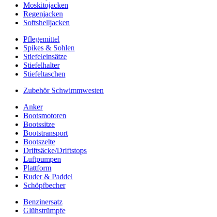
Moskitojacken
Regenjacken
Softshelljacken
Pflegemittel
Spikes & Sohlen
Stiefeleinsätze
Stiefelhalter
Stiefeltaschen
Zubehör Schwimmwesten
Anker
Bootsmotoren
Bootssitze
Bootstransport
Bootszelte
Driftsäcke/Driftstops
Luftpumpen
Plattform
Ruder & Paddel
Schöpfbecher
Benzinersatz
Glühstrümpfe