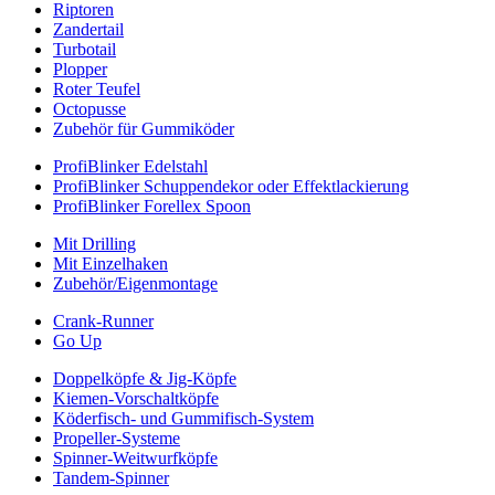
Riptoren
Zandertail
Turbotail
Plopper
Roter Teufel
Octopusse
Zubehör für Gummiköder
ProfiBlinker Edelstahl
ProfiBlinker Schuppendekor oder Effektlackierung
ProfiBlinker Forellex Spoon
Mit Drilling
Mit Einzelhaken
Zubehör/Eigenmontage
Crank-Runner
Go Up
Doppelköpfe & Jig-Köpfe
Kiemen-Vorschaltköpfe
Köderfisch- und Gummifisch-System
Propeller-Systeme
Spinner-Weitwurfköpfe
Tandem-Spinner