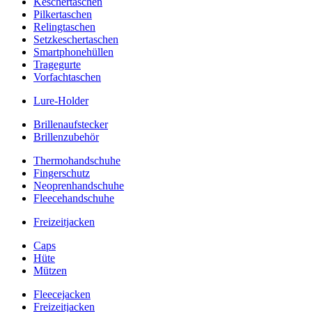
Keschertaschen
Pilkertaschen
Relingtaschen
Setzkeschertaschen
Smartphonehüllen
Tragegurte
Vorfachtaschen
Lure-Holder
Brillenaufstecker
Brillenzubehör
Thermohandschuhe
Fingerschutz
Neoprenhandschuhe
Fleecehandschuhe
Freizeitjacken
Caps
Hüte
Mützen
Fleecejacken
Freizeitjacken