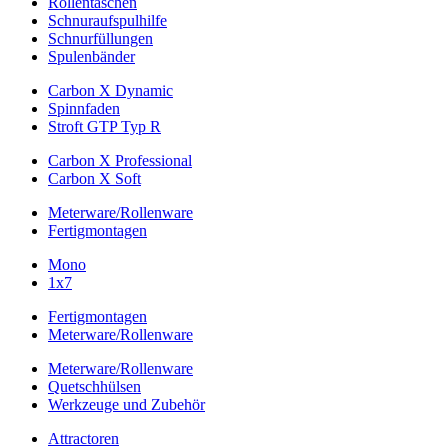
Rollentaschen
Schnuraufspulhilfe
Schnurfüllungen
Spulenbänder
Carbon X Dynamic
Spinnfaden
Stroft GTP Typ R
Carbon X Professional
Carbon X Soft
Meterware/Rollenware
Fertigmontagen
Mono
1x7
Fertigmontagen
Meterware/Rollenware
Meterware/Rollenware
Quetschhülsen
Werkzeuge und Zubehör
Attractoren