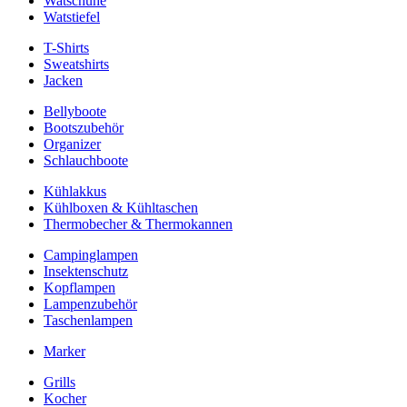
Watschuhe
Watstiefel
T-Shirts
Sweatshirts
Jacken
Bellyboote
Bootszubehör
Organizer
Schlauchboote
Kühlakkus
Kühlboxen & Kühltaschen
Thermobecher & Thermokannen
Campinglampen
Insektenschutz
Kopflampen
Lampenzubehör
Taschenlampen
Marker
Grills
Kocher