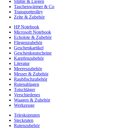
Stühle & Liegen
Taschenwärmer & Co
Transporttrolley
Zelte & Zubehör
HP Notebook
Microsoft Notebook
Echolote & Zubehör
Fliegenzubehör
Geschenkartikel
Geschenkgutscheine
Karpfenzubehör
Literatur
Meereszubehör
Messer & Zubehör
Raubfischzubehör
Rutenablagen
Totschläger
Verschiedenes
Waagen & Zubehör
Werkzeuge
Teleskopruten
Steckruten
Rutenzubehör