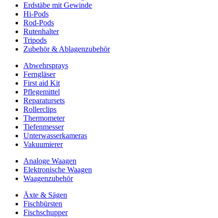
Erdstäbe mit Gewinde
Hi-Pods
Rod-Pods
Rutenhalter
Tripods
Zubehör & Ablagenzubehör
Abwehrsprays
Ferngläser
First aid Kit
Pflegemittel
Reparatursets
Rollerclips
Thermometer
Tiefenmesser
Unterwasserkameras
Vakuumierer
Analoge Waagen
Elektronische Waagen
Waagenzubehör
Äxte & Sägen
Fischbürsten
Fischschupper