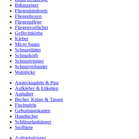
Bißanzeiger
Fliegenbindesets
Fliegenboxen
Fliegenpflege
Fliegenvorfächer
Geflechtkörbe
Kleber
Micro Snaps
Schnurglätter
Schnurkorb
Schnurreiniger
Schnurverbinder
Watstöcke
Anstecknadeln & Pins
Aufkleber & Etiketten
Aufnäher
Becher, Krüge & Tassen
Fischtafeln
Geburtstagskarten
Handtücher
Schlüsselanhänger
Stofftiere
Auftriebskörper