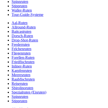
Spinnruten
Stippruten
Waller-Ruten
Tour-Guide-Systeme
Aal-Ruten
Allround-Ruten
Baitcastruten
Dorsch-Ruten
Drop-Shot-Ruten
Feederruten
Felchenruten
Fliegenruten
Forellen-Ruten
Friedfischruten
Inliner-Ruten
Karpfenruten
Meeresruten
Raubfischruten
Reiseruten
Sbirolinoruten
Spezialruten (Eisruten)
Spinnruten
Stippruten