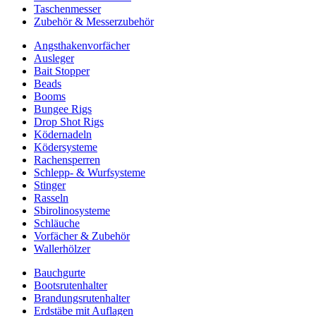
Taschenmesser
Zubehör & Messerzubehör
Angsthakenvorfächer
Ausleger
Bait Stopper
Beads
Booms
Bungee Rigs
Drop Shot Rigs
Ködernadeln
Ködersysteme
Rachensperren
Schlepp- & Wurfsysteme
Stinger
Rasseln
Sbirolinosysteme
Schläuche
Vorfächer & Zubehör
Wallerhölzer
Bauchgurte
Bootsrutenhalter
Brandungsrutenhalter
Erdstäbe mit Auflagen