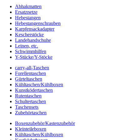
Abhakmatten
Ersatznetze
Hebestangen
Hebestangenschrauben
Karpfensackadapter
Kescherstöcke
Landehandschuhe
Leinen, etc.
Schwimmhilfen
Y-Stücke/Y-Stöcke
carry-all-Taschen
Forellentaschen
Gürteltaschen
Kühltaschen/Kühlboxen
Kunstködertaschen
Rutentaschen
Schultertaschen
Taschensets
Zubehörtaschen
Boxenzubehör/Kastenzubehör
Kleinteileboxen
Kühltaschen/Kühlboxen