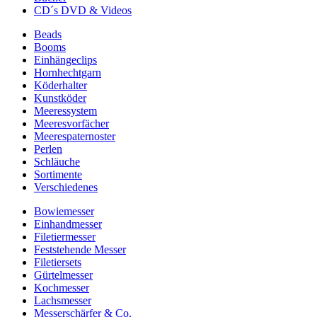
CD´s DVD & Videos
Beads
Booms
Einhängeclips
Hornhechtgarn
Köderhalter
Kunstköder
Meeressystem
Meeresvorfächer
Meerespaternoster
Perlen
Schläuche
Sortimente
Verschiedenes
Bowiemesser
Einhandmesser
Filetiermesser
Feststehende Messer
Filetiersets
Gürtelmesser
Kochmesser
Lachsmesser
Messerschärfer & Co.