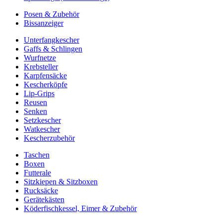
Posen & Zubehör
Bissanzeiger
Unterfangkescher
Gaffs & Schlingen
Wurfnetze
Krebsteller
Karpfensäcke
Kescherköpfe
Lip-Grips
Reusen
Senken
Setzkescher
Watkescher
Kescherzubehör
Taschen
Boxen
Futterale
Sitzkiepen & Sitzboxen
Rucksäcke
Gerätekästen
Köderfischkessel, Eimer & Zubehör