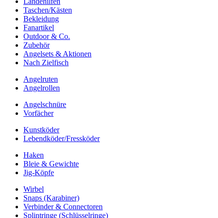
Landehilfen
Taschen/Kästen
Bekleidung
Fanartikel
Outdoor & Co.
Zubehör
Angelsets & Aktionen
Nach Zielfisch
Angelruten
Angelrollen
Angelschnüre
Vorfächer
Kunstköder
Lebendköder/Fressköder
Haken
Bleie & Gewichte
Jig-Köpfe
Wirbel
Snaps (Karabiner)
Verbinder & Connectoren
Splintringe (Schlüsselringe)