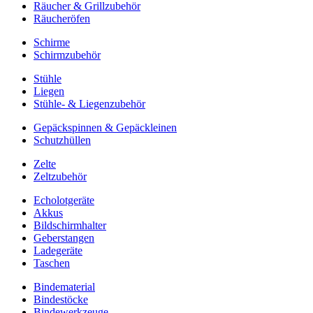
Räucher & Grillzubehör
Räucheröfen
Schirme
Schirmzubehör
Stühle
Liegen
Stühle- & Liegenzubehör
Gepäckspinnen & Gepäckleinen
Schutzhüllen
Zelte
Zeltzubehör
Echolotgeräte
Akkus
Bildschirmhalter
Geberstangen
Ladegeräte
Taschen
Bindematerial
Bindestöcke
Bindewerkzeuge