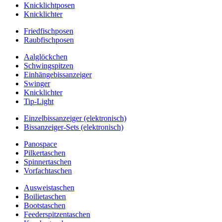
Knicklichtposen
Knicklichter
Friedfischposen
Raubfischposen
Aalglöckchen
Schwingspitzen
Einhängebissanzeiger
Swinger
Knicklichter
Tip-Light
Einzelbissanzeiger (elektronisch)
Bissanzeiger-Sets (elektronisch)
Panospace
Pilkertaschen
Spinnertaschen
Vorfachtaschen
Ausweistaschen
Boilietaschen
Bootstaschen
Feederspitzentaschen