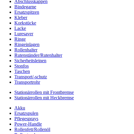
Abschlusskappen
Bindegarne
Ersatzspitzen
Kleber
Korkstücke
Lacke
Luresaver
Ringe
Ringeinlagen
Rollenhalter
Rutenständer/Rutenhalter
Sicherheitsleinen
Stonfos
Taschen
Transport/-schutz
Transportrohr
Stationärrollen mit Frontbremse
Stationärrollen mit Heckbremse
Akku
Ersatzspulen
Pflegesprays
Power-Handle
Rollenfett/Rollenöl