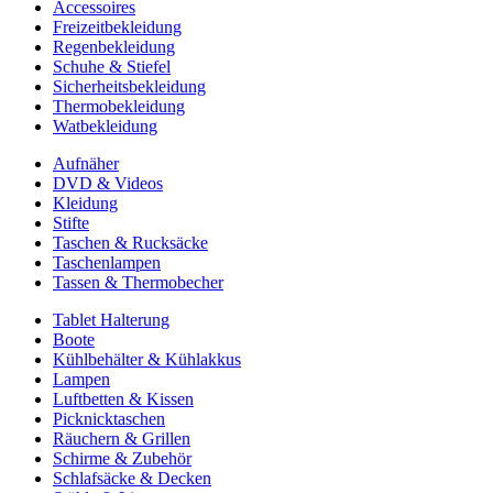
Accessoires
Freizeitbekleidung
Regenbekleidung
Schuhe & Stiefel
Sicherheitsbekleidung
Thermobekleidung
Watbekleidung
Aufnäher
DVD & Videos
Kleidung
Stifte
Taschen & Rucksäcke
Taschenlampen
Tassen & Thermobecher
Tablet Halterung
Boote
Kühlbehälter & Kühlakkus
Lampen
Luftbetten & Kissen
Picknicktaschen
Räuchern & Grillen
Schirme & Zubehör
Schlafsäcke & Decken