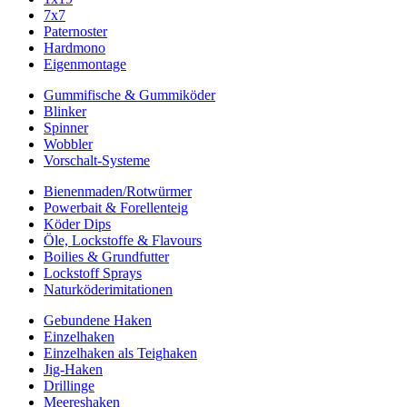
7x7
Paternoster
Hardmono
Eigenmontage
Gummifische & Gummiköder
Blinker
Spinner
Wobbler
Vorschalt-Systeme
Bienenmaden/Rotwürmer
Powerbait & Forellenteig
Köder Dips
Öle, Lockstoffe & Flavours
Boilies & Grundfutter
Lockstoff Sprays
Naturköderimitationen
Gebundene Haken
Einzelhaken
Einzelhaken als Teighaken
Jig-Haken
Drillinge
Meereshaken