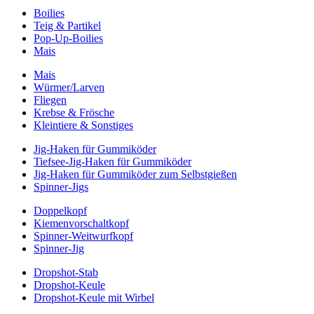
Boilies
Teig & Partikel
Pop-Up-Boilies
Mais
Mais
Würmer/Larven
Fliegen
Krebse & Frösche
Kleintiere & Sonstiges
Jig-Haken für Gummiköder
Tiefsee-Jig-Haken für Gummiköder
Jig-Haken für Gummiköder zum Selbstgießen
Spinner-Jigs
Doppelkopf
Kiemenvorschaltkopf
Spinner-Weitwurfkopf
Spinner-Jig
Dropshot-Stab
Dropshot-Keule
Dropshot-Keule mit Wirbel