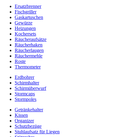
Ersatzbrenner
Fischgriller
Gaskartuschen
Gewürze
Heizungen
Kochersets
Räucheraufsätze
Räucherhaken
Räucherlaugen
Räuchermehle
Roste
Thermometer
Erdbohrer
Schirmhalter
Schirmüberwurf
Stormcaps
Stormpoles
Getränkehalter
Kissen
Organizer
Schutzbezüge
Stuhlaufsatz für Liegen