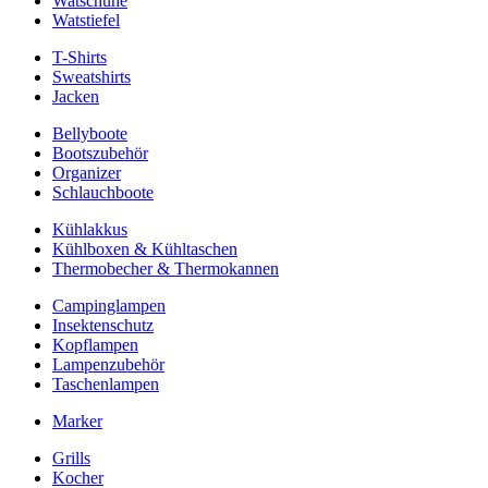
Watschuhe
Watstiefel
T-Shirts
Sweatshirts
Jacken
Bellyboote
Bootszubehör
Organizer
Schlauchboote
Kühlakkus
Kühlboxen & Kühltaschen
Thermobecher & Thermokannen
Campinglampen
Insektenschutz
Kopflampen
Lampenzubehör
Taschenlampen
Marker
Grills
Kocher