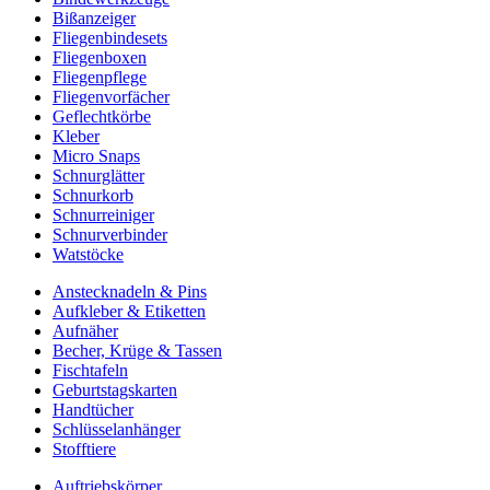
Bißanzeiger
Fliegenbindesets
Fliegenboxen
Fliegenpflege
Fliegenvorfächer
Geflechtkörbe
Kleber
Micro Snaps
Schnurglätter
Schnurkorb
Schnurreiniger
Schnurverbinder
Watstöcke
Anstecknadeln & Pins
Aufkleber & Etiketten
Aufnäher
Becher, Krüge & Tassen
Fischtafeln
Geburtstagskarten
Handtücher
Schlüsselanhänger
Stofftiere
Auftriebskörper