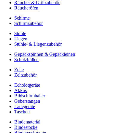
Räucher & Grillzubehör
Räucheröfen
Schirme
Schirmzubehör
Stühle
Liegen
Stühle- & Liegenzubehör
Gepäckspinnen & Gepäckleinen
Schutzhüllen
Zelte
Zeltzubehör
Echolotgeräte
Akkus
Bildschirmhalter
Geberstangen
Ladegeräte
Taschen
Bindematerial
Bindestöcke
Bindewerkzeuge