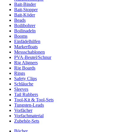
Bait-Binder
Bait-Stopper
Bait-Köder
Beads
Boilibohrer
Boilinadeln
Booms
Einfädelhilfen
Markerfloats
Messschablonen
PVA-Beutel/Schnur
Rig Aligners
Rig Boards
Rings
Safety Clips
Schläuche
Sleeves
Tail Rubbers
Tool-Kit & Tool-Sets
Tungsten-Leads
Vorfächer
Vorfachmaterial
Zubehör-Sets
Bücher