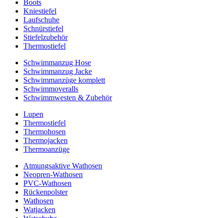
Boots
Kniestiefel
Laufschuhe
Schnürstiefel
Stiefelzubehör
Thermostiefel
Schwimmanzug Hose
Schwimmanzug Jacke
Schwimmanzüge komplett
Schwimmoveralls
Schwimmwesten & Zubehör
Lupen
Thermostiefel
Thermohosen
Thermojacken
Thermoanzüge
Atmungsaktive Wathosen
Neopren-Wathosen
PVC-Wathosen
Rückenpolster
Wathosen
Watjacken