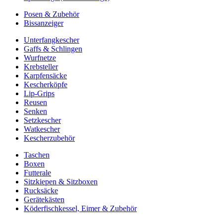
Posen & Zubehör
Bissanzeiger
Unterfangkescher
Gaffs & Schlingen
Wurfnetze
Krebsteller
Karpfensäcke
Kescherköpfe
Lip-Grips
Reusen
Senken
Setzkescher
Watkescher
Kescherzubehör
Taschen
Boxen
Futterale
Sitzkiepen & Sitzboxen
Rucksäcke
Gerätekästen
Köderfischkessel, Eimer & Zubehör