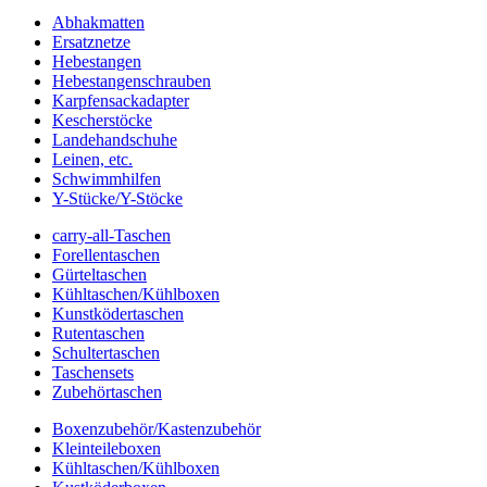
Abhakmatten
Ersatznetze
Hebestangen
Hebestangenschrauben
Karpfensackadapter
Kescherstöcke
Landehandschuhe
Leinen, etc.
Schwimmhilfen
Y-Stücke/Y-Stöcke
carry-all-Taschen
Forellentaschen
Gürteltaschen
Kühltaschen/Kühlboxen
Kunstködertaschen
Rutentaschen
Schultertaschen
Taschensets
Zubehörtaschen
Boxenzubehör/Kastenzubehör
Kleinteileboxen
Kühltaschen/Kühlboxen