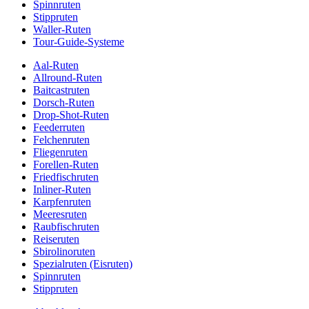
Spinnruten
Stippruten
Waller-Ruten
Tour-Guide-Systeme
Aal-Ruten
Allround-Ruten
Baitcastruten
Dorsch-Ruten
Drop-Shot-Ruten
Feederruten
Felchenruten
Fliegenruten
Forellen-Ruten
Friedfischruten
Inliner-Ruten
Karpfenruten
Meeresruten
Raubfischruten
Reiseruten
Sbirolinoruten
Spezialruten (Eisruten)
Spinnruten
Stippruten