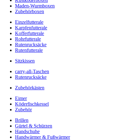
Kustköderboxen
Maden-Wurmboxen
Zubehörboxen
Einzelfutterale
Karpfenfutterale
Kofferfutterale
Rohrfutterale
Rutenrucksäcke
Rutenfutterale
Sitzkissen
carry-all-Taschen
Rutenrucksäcke
Zubehörkästen
Eimer
Köderfischkessel
Zubehör
Brillen
Gürtel & Schürzen
Handschuhe
Handwärmer & Fußwärmer