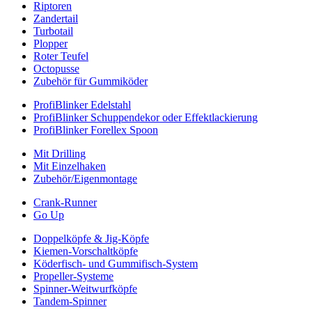
Riptoren
Zandertail
Turbotail
Plopper
Roter Teufel
Octopusse
Zubehör für Gummiköder
ProfiBlinker Edelstahl
ProfiBlinker Schuppendekor oder Effektlackierung
ProfiBlinker Forellex Spoon
Mit Drilling
Mit Einzelhaken
Zubehör/Eigenmontage
Crank-Runner
Go Up
Doppelköpfe & Jig-Köpfe
Kiemen-Vorschaltköpfe
Köderfisch- und Gummifisch-System
Propeller-Systeme
Spinner-Weitwurfköpfe
Tandem-Spinner