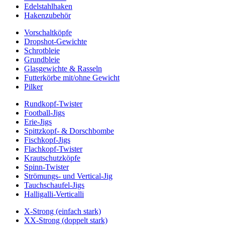
Edelstahlhaken
Hakenzubehör
Vorschaltköpfe
Dropshot-Gewichte
Schrotbleie
Grundbleie
Glasgewichte & Rasseln
Futterkörbe mit/ohne Gewicht
Pilker
Rundkopf-Twister
Football-Jigs
Erie-Jigs
Spittzkopf- & Dorschbombe
Fischkopf-Jigs
Flachkopf-Twister
Krautschutzköpfe
Spinn-Twister
Strömungs- und Vertical-Jig
Tauchschaufel-Jigs
Halligalli-Verticalli
X-Strong (einfach stark)
XX-Strong (doppelt stark)