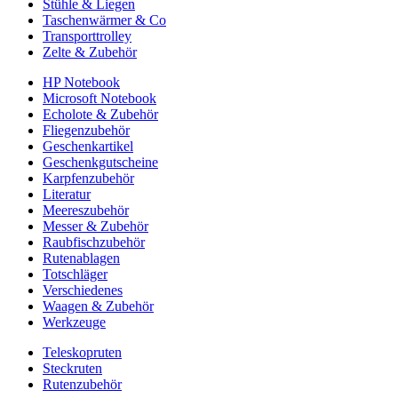
Stühle & Liegen
Taschenwärmer & Co
Transporttrolley
Zelte & Zubehör
HP Notebook
Microsoft Notebook
Echolote & Zubehör
Fliegenzubehör
Geschenkartikel
Geschenkgutscheine
Karpfenzubehör
Literatur
Meereszubehör
Messer & Zubehör
Raubfischzubehör
Rutenablagen
Totschläger
Verschiedenes
Waagen & Zubehör
Werkzeuge
Teleskopruten
Steckruten
Rutenzubehör