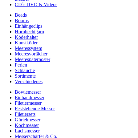
CD´s DVD & Videos
Beads
Booms
Einhängeclips
Hornhechtgarn
Köderhalter
Kunstköder
Meeressystem
Meeresvorfächer
Meerespaternoster
Perlen
Schläuche
Sortimente
Verschiedenes
Bowiemesser
Einhandmesser
Filetiermesser
Feststehende Messer
Filetiersets
Gürtelmesser
Kochmesser
Lachsmesser
Messerschärfer & Co.