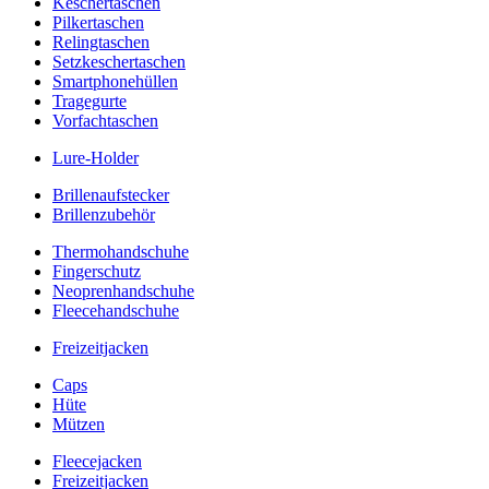
Keschertaschen
Pilkertaschen
Relingtaschen
Setzkeschertaschen
Smartphonehüllen
Tragegurte
Vorfachtaschen
Lure-Holder
Brillenaufstecker
Brillenzubehör
Thermohandschuhe
Fingerschutz
Neoprenhandschuhe
Fleecehandschuhe
Freizeitjacken
Caps
Hüte
Mützen
Fleecejacken
Freizeitjacken