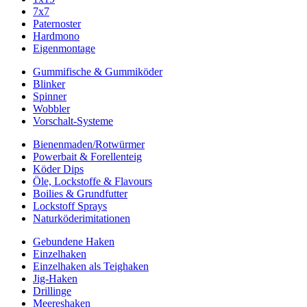
7x7
Paternoster
Hardmono
Eigenmontage
Gummifische & Gummiköder
Blinker
Spinner
Wobbler
Vorschalt-Systeme
Bienenmaden/Rotwürmer
Powerbait & Forellenteig
Köder Dips
Öle, Lockstoffe & Flavours
Boilies & Grundfutter
Lockstoff Sprays
Naturköderimitationen
Gebundene Haken
Einzelhaken
Einzelhaken als Teighaken
Jig-Haken
Drillinge
Meereshaken