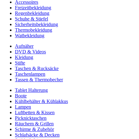
Accessoires
Freizeitbekleidung
Regenbekleidung
Schuhe & Stiefel
Sicherheitsbekleidung
Thermobekleidung
Watbekleidung
Aufnäher
DVD & Videos
Kleidung
Stifte
Taschen & Rucksäcke
Taschenlampen
Tassen & Thermobecher
Tablet Halterung
Boote
Kühlbehälter & Kühlakkus
Lampen
Luftbetten & Kissen
Picknicktaschen
Räuchern & Grillen
Schirme & Zubehör
Schlafsäcke & Decken