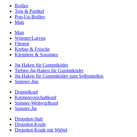
Boilies
Teig & Partikel
Pop-Up-Boilies
Mais
Mais
Würmer/Larven
Fliegen
Krebse & Frösche
Kleintiere & Sonstiges
Jig-Haken für Gummiköder
Tiefsee-Jig-Haken für Gummiköder
Jig-Haken für Gummiköder zum Selbstgießen
Spinner-Jigs
Doppelkopf
Kiemenvorschaltkopf
Spinner-Weitwurfkopf
Spinner-Jig
Dropshot-Stab
Dropshot-Keule
Dropshot-Keule mit Wirbel