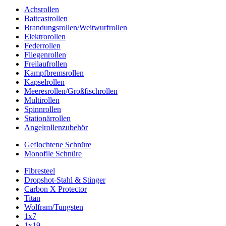
Achsrollen
Baitcastrollen
Brandungsrollen/Weitwurfrollen
Elektrorollen
Federrollen
Fliegenrollen
Freilaufrollen
Kampfbremsrollen
Kapselrollen
Meeresrollen/Großfischrollen
Multirollen
Spinnrollen
Stationärrollen
Angelrollenzubehör
Geflochtene Schnüre
Monofile Schnüre
Fibresteel
Dropshot-Stahl & Stinger
Carbon X Protector
Titan
Wolfram/Tungsten
1x7
1x19