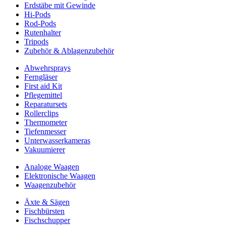
Erdstäbe mit Gewinde
Hi-Pods
Rod-Pods
Rutenhalter
Tripods
Zubehör & Ablagenzubehör
Abwehrsprays
Ferngläser
First aid Kit
Pflegemittel
Reparatursets
Rollerclips
Thermometer
Tiefenmesser
Unterwasserkameras
Vakuumierer
Analoge Waagen
Elektronische Waagen
Waagenzubehör
Äxte & Sägen
Fischbürsten
Fischschupper