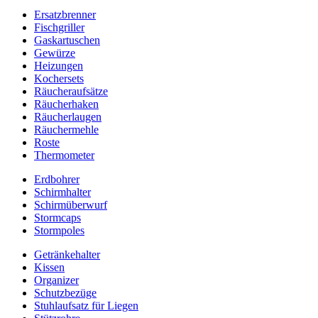
Ersatzbrenner
Fischgriller
Gaskartuschen
Gewürze
Heizungen
Kochersets
Räucheraufsätze
Räucherhaken
Räucherlaugen
Räuchermehle
Roste
Thermometer
Erdbohrer
Schirmhalter
Schirmüberwurf
Stormcaps
Stormpoles
Getränkehalter
Kissen
Organizer
Schutzbezüge
Stuhlaufsatz für Liegen