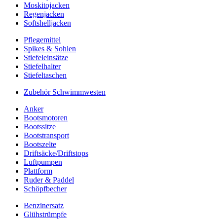
Moskitojacken
Regenjacken
Softshelljacken
Pflegemittel
Spikes & Sohlen
Stiefeleinsätze
Stiefelhalter
Stiefeltaschen
Zubehör Schwimmwesten
Anker
Bootsmotoren
Bootssitze
Bootstransport
Bootszelte
Driftsäcke/Driftstops
Luftpumpen
Plattform
Ruder & Paddel
Schöpfbecher
Benzinersatz
Glühstrümpfe