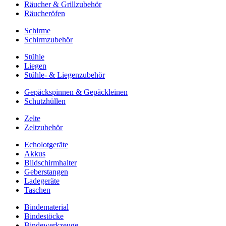
Räucher & Grillzubehör
Räucheröfen
Schirme
Schirmzubehör
Stühle
Liegen
Stühle- & Liegenzubehör
Gepäckspinnen & Gepäckleinen
Schutzhüllen
Zelte
Zeltzubehör
Echolotgeräte
Akkus
Bildschirmhalter
Geberstangen
Ladegeräte
Taschen
Bindematerial
Bindestöcke
Bindewerkzeuge