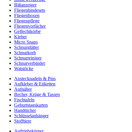
Bißanzeiger
Fliegenbindesets
Fliegenboxen
Fliegenpflege
Fliegenvorfächer
Geflechtkörbe
Kleber
Micro Snaps
Schnurglätter
Schnurkorb
Schnurreiniger
Schnurverbinder
Watstöcke
Anstecknadeln & Pins
Aufkleber & Etiketten
Aufnäher
Becher, Krüge & Tassen
Fischtafeln
Geburtstagskarten
Handtücher
Schlüsselanhänger
Stofftiere
Auftriebskörper