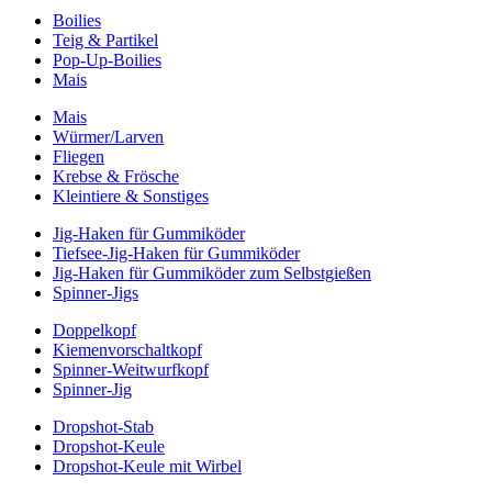
Boilies
Teig & Partikel
Pop-Up-Boilies
Mais
Mais
Würmer/Larven
Fliegen
Krebse & Frösche
Kleintiere & Sonstiges
Jig-Haken für Gummiköder
Tiefsee-Jig-Haken für Gummiköder
Jig-Haken für Gummiköder zum Selbstgießen
Spinner-Jigs
Doppelkopf
Kiemenvorschaltkopf
Spinner-Weitwurfkopf
Spinner-Jig
Dropshot-Stab
Dropshot-Keule
Dropshot-Keule mit Wirbel