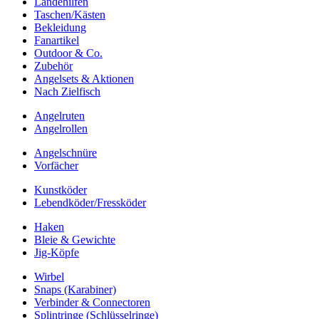
Landehilfen
Taschen/Kästen
Bekleidung
Fanartikel
Outdoor & Co.
Zubehör
Angelsets & Aktionen
Nach Zielfisch
Angelruten
Angelrollen
Angelschnüre
Vorfächer
Kunstköder
Lebendköder/Fressköder
Haken
Bleie & Gewichte
Jig-Köpfe
Wirbel
Snaps (Karabiner)
Verbinder & Connectoren
Splintringe (Schlüsselringe)