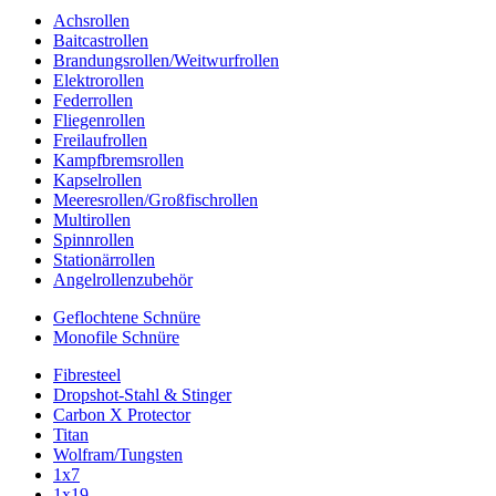
Achsrollen
Baitcastrollen
Brandungsrollen/Weitwurfrollen
Elektrorollen
Federrollen
Fliegenrollen
Freilaufrollen
Kampfbremsrollen
Kapselrollen
Meeresrollen/Großfischrollen
Multirollen
Spinnrollen
Stationärrollen
Angelrollenzubehör
Geflochtene Schnüre
Monofile Schnüre
Fibresteel
Dropshot-Stahl & Stinger
Carbon X Protector
Titan
Wolfram/Tungsten
1x7
1x19