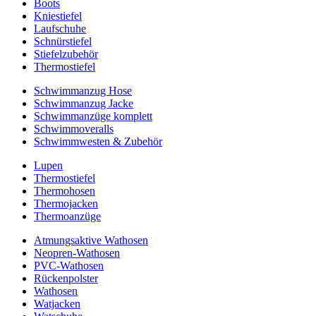
Boots
Kniestiefel
Laufschuhe
Schnürstiefel
Stiefelzubehör
Thermostiefel
Schwimmanzug Hose
Schwimmanzug Jacke
Schwimmanzüge komplett
Schwimmoveralls
Schwimmwesten & Zubehör
Lupen
Thermostiefel
Thermohosen
Thermojacken
Thermoanzüge
Atmungsaktive Wathosen
Neopren-Wathosen
PVC-Wathosen
Rückenpolster
Wathosen
Watjacken