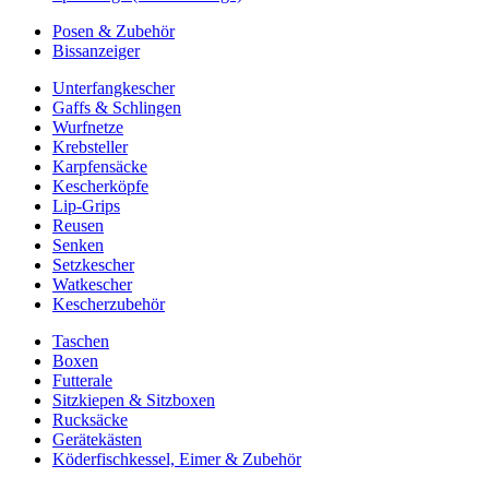
Posen & Zubehör
Bissanzeiger
Unterfangkescher
Gaffs & Schlingen
Wurfnetze
Krebsteller
Karpfensäcke
Kescherköpfe
Lip-Grips
Reusen
Senken
Setzkescher
Watkescher
Kescherzubehör
Taschen
Boxen
Futterale
Sitzkiepen & Sitzboxen
Rucksäcke
Gerätekästen
Köderfischkessel, Eimer & Zubehör