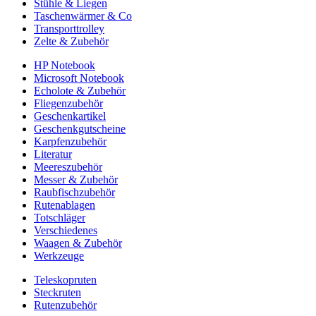
Stühle & Liegen
Taschenwärmer & Co
Transporttrolley
Zelte & Zubehör
HP Notebook
Microsoft Notebook
Echolote & Zubehör
Fliegenzubehör
Geschenkartikel
Geschenkgutscheine
Karpfenzubehör
Literatur
Meereszubehör
Messer & Zubehör
Raubfischzubehör
Rutenablagen
Totschläger
Verschiedenes
Waagen & Zubehör
Werkzeuge
Teleskopruten
Steckruten
Rutenzubehör