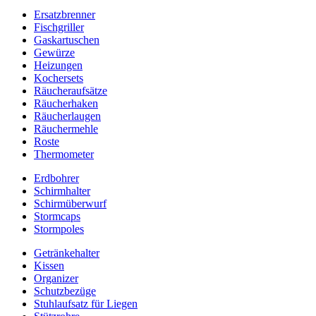
Ersatzbrenner
Fischgriller
Gaskartuschen
Gewürze
Heizungen
Kochersets
Räucheraufsätze
Räucherhaken
Räucherlaugen
Räuchermehle
Roste
Thermometer
Erdbohrer
Schirmhalter
Schirmüberwurf
Stormcaps
Stormpoles
Getränkehalter
Kissen
Organizer
Schutzbezüge
Stuhlaufsatz für Liegen