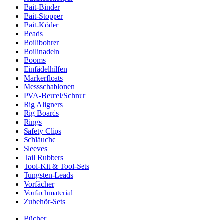
Bait-Binder
Bait-Stopper
Bait-Köder
Beads
Boilibohrer
Boilinadeln
Booms
Einfädelhilfen
Markerfloats
Messschablonen
PVA-Beutel/Schnur
Rig Aligners
Rig Boards
Rings
Safety Clips
Schläuche
Sleeves
Tail Rubbers
Tool-Kit & Tool-Sets
Tungsten-Leads
Vorfächer
Vorfachmaterial
Zubehör-Sets
Bücher