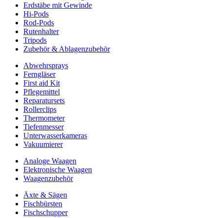
Erdstäbe mit Gewinde
Hi-Pods
Rod-Pods
Rutenhalter
Tripods
Zubehör & Ablagenzubehör
Abwehrsprays
Ferngläser
First aid Kit
Pflegemittel
Reparatursets
Rollerclips
Thermometer
Tiefenmesser
Unterwasserkameras
Vakuumierer
Analoge Waagen
Elektronische Waagen
Waagenzubehör
Äxte & Sägen
Fischbürsten
Fischschupper