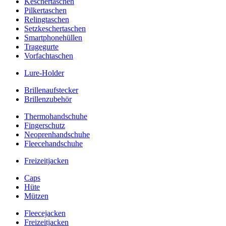
Keschertaschen
Pilkertaschen
Relingtaschen
Setzkeschertaschen
Smartphonehüllen
Tragegurte
Vorfachtaschen
Lure-Holder
Brillenaufstecker
Brillenzubehör
Thermohandschuhe
Fingerschutz
Neoprenhandschuhe
Fleecehandschuhe
Freizeitjacken
Caps
Hüte
Mützen
Fleecejacken
Freizeitjacken