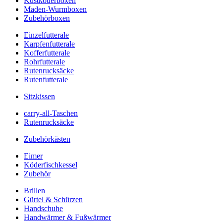
Kustköderboxen
Maden-Wurmboxen
Zubehörboxen
Einzelfutterale
Karpfenfutterale
Kofferfutterale
Rohrfutterale
Rutenrucksäcke
Rutenfutterale
Sitzkissen
carry-all-Taschen
Rutenrucksäcke
Zubehörkästen
Eimer
Köderfischkessel
Zubehör
Brillen
Gürtel & Schürzen
Handschuhe
Handwärmer & Fußwärmer