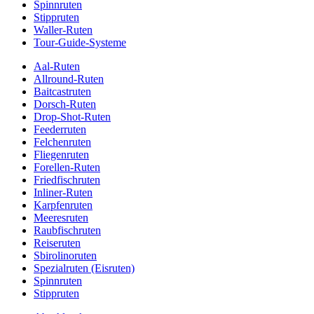
Spinnruten
Stippruten
Waller-Ruten
Tour-Guide-Systeme
Aal-Ruten
Allround-Ruten
Baitcastruten
Dorsch-Ruten
Drop-Shot-Ruten
Feederruten
Felchenruten
Fliegenruten
Forellen-Ruten
Friedfischruten
Inliner-Ruten
Karpfenruten
Meeresruten
Raubfischruten
Reiseruten
Sbirolinoruten
Spezialruten (Eisruten)
Spinnruten
Stippruten