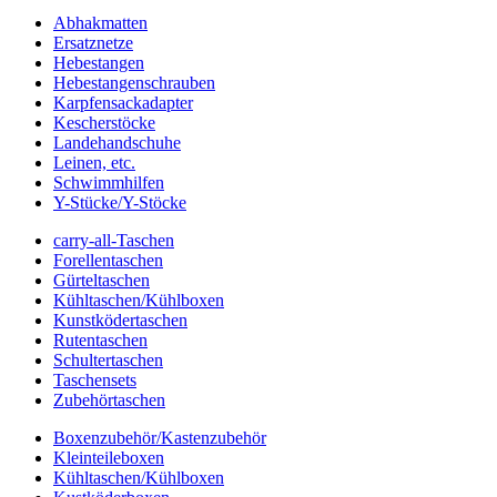
Abhakmatten
Ersatznetze
Hebestangen
Hebestangenschrauben
Karpfensackadapter
Kescherstöcke
Landehandschuhe
Leinen, etc.
Schwimmhilfen
Y-Stücke/Y-Stöcke
carry-all-Taschen
Forellentaschen
Gürteltaschen
Kühltaschen/Kühlboxen
Kunstködertaschen
Rutentaschen
Schultertaschen
Taschensets
Zubehörtaschen
Boxenzubehör/Kastenzubehör
Kleinteileboxen
Kühltaschen/Kühlboxen