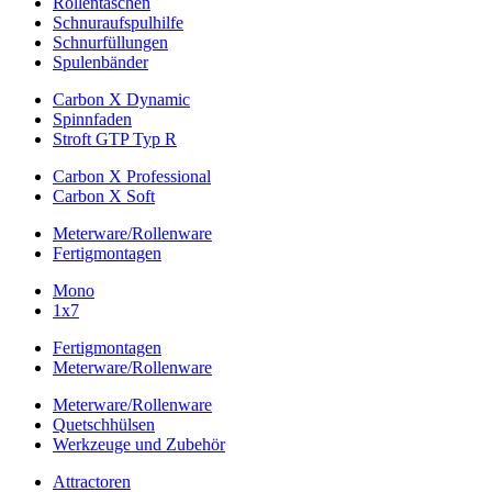
Rollentaschen
Schnuraufspulhilfe
Schnurfüllungen
Spulenbänder
Carbon X Dynamic
Spinnfaden
Stroft GTP Typ R
Carbon X Professional
Carbon X Soft
Meterware/Rollenware
Fertigmontagen
Mono
1x7
Fertigmontagen
Meterware/Rollenware
Meterware/Rollenware
Quetschhülsen
Werkzeuge und Zubehör
Attractoren