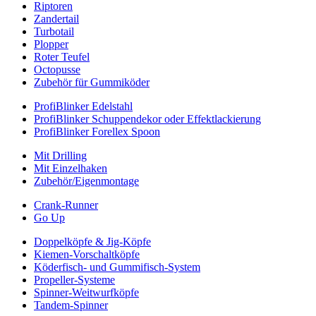
Riptoren
Zandertail
Turbotail
Plopper
Roter Teufel
Octopusse
Zubehör für Gummiköder
ProfiBlinker Edelstahl
ProfiBlinker Schuppendekor oder Effektlackierung
ProfiBlinker Forellex Spoon
Mit Drilling
Mit Einzelhaken
Zubehör/Eigenmontage
Crank-Runner
Go Up
Doppelköpfe & Jig-Köpfe
Kiemen-Vorschaltköpfe
Köderfisch- und Gummifisch-System
Propeller-Systeme
Spinner-Weitwurfköpfe
Tandem-Spinner