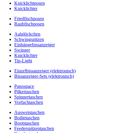
Knicklichtposen
Knicklichter
Friedfischposen
Raubfischposen
Aalglöckchen
Schwingspitzen
Einhängebissanzeiger
Swinger
Knicklichter
Tip-Light
Einzelbissanzeiger (elektronisch)
Bissanzeiger-Sets (elektronisch)
Panospace
Pilkertaschen
Spinnertaschen
Vorfachtaschen
Ausweistaschen
Boilietaschen
Bootstaschen
Feederspitzentaschen