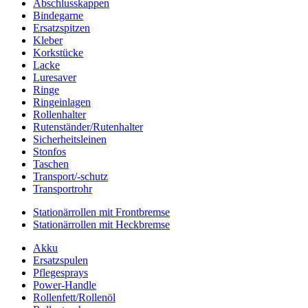
Abschlusskappen
Bindegarne
Ersatzspitzen
Kleber
Korkstücke
Lacke
Luresaver
Ringe
Ringeinlagen
Rollenhalter
Rutenständer/Rutenhalter
Sicherheitsleinen
Stonfos
Taschen
Transport/-schutz
Transportrohr
Stationärrollen mit Frontbremse
Stationärrollen mit Heckbremse
Akku
Ersatzspulen
Pflegesprays
Power-Handle
Rollenfett/Rollenöl