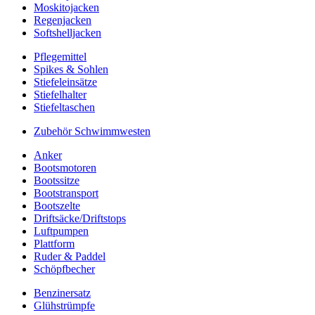
Moskitojacken
Regenjacken
Softshelljacken
Pflegemittel
Spikes & Sohlen
Stiefeleinsätze
Stiefelhalter
Stiefeltaschen
Zubehör Schwimmwesten
Anker
Bootsmotoren
Bootssitze
Bootstransport
Bootszelte
Driftsäcke/Driftstops
Luftpumpen
Plattform
Ruder & Paddel
Schöpfbecher
Benzinersatz
Glühstrümpfe