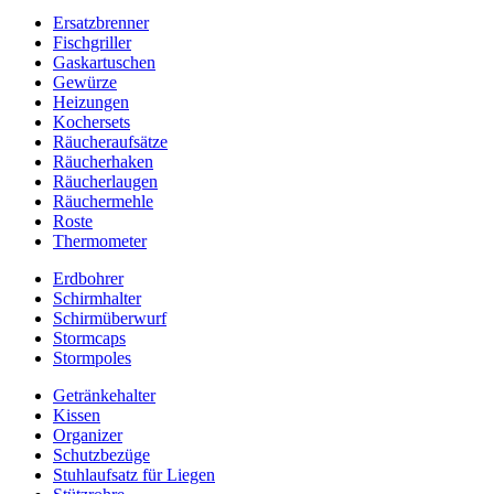
Ersatzbrenner
Fischgriller
Gaskartuschen
Gewürze
Heizungen
Kochersets
Räucheraufsätze
Räucherhaken
Räucherlaugen
Räuchermehle
Roste
Thermometer
Erdbohrer
Schirmhalter
Schirmüberwurf
Stormcaps
Stormpoles
Getränkehalter
Kissen
Organizer
Schutzbezüge
Stuhlaufsatz für Liegen