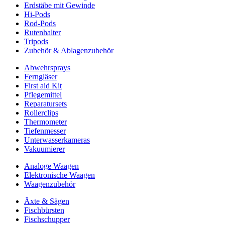
Erdstäbe mit Gewinde
Hi-Pods
Rod-Pods
Rutenhalter
Tripods
Zubehör & Ablagenzubehör
Abwehrsprays
Ferngläser
First aid Kit
Pflegemittel
Reparatursets
Rollerclips
Thermometer
Tiefenmesser
Unterwasserkameras
Vakuumierer
Analoge Waagen
Elektronische Waagen
Waagenzubehör
Äxte & Sägen
Fischbürsten
Fischschupper