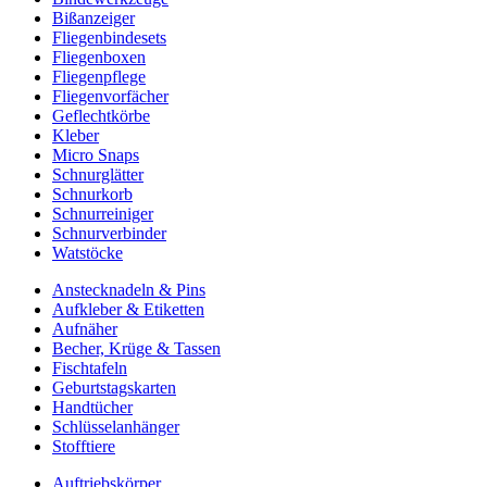
Bißanzeiger
Fliegenbindesets
Fliegenboxen
Fliegenpflege
Fliegenvorfächer
Geflechtkörbe
Kleber
Micro Snaps
Schnurglätter
Schnurkorb
Schnurreiniger
Schnurverbinder
Watstöcke
Anstecknadeln & Pins
Aufkleber & Etiketten
Aufnäher
Becher, Krüge & Tassen
Fischtafeln
Geburtstagskarten
Handtücher
Schlüsselanhänger
Stofftiere
Auftriebskörper