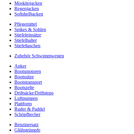
Moskitojacken
Regenjacken
Softshelljacken
Pflegemittel
Spikes & Sohlen
Stiefeleinsätze
Stiefelhalter
Stiefeltaschen
Zubehör Schwimmwesten
Anker
Bootsmotoren
Bootssitze
Bootstransport
Bootszelte
Driftsäcke/Driftstops
Luftpumpen
Plattform
Ruder & Paddel
Schöpfbecher
Benzinersatz
Glühstrümpfe