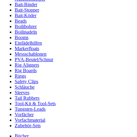
Bait-Binder
Bait-Stopper
Bait-Köder
Beads
Boilibohrer
Boilinadeln
Booms
Einfädelhilfen
Markerfloats
Messschablonen
PVA-Beutel/Schnur
Rig Aligners
Rig Boards
Rings
Safety Clips
Schläuche
Sleeves
Tail Rubbers
Tool-Kit & Tool-Sets
Tungsten-Leads
Vorfächer
Vorfachmaterial
Zubehör-Sets
Bücher