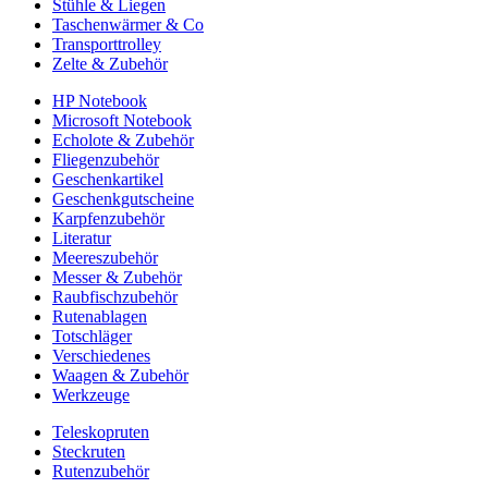
Stühle & Liegen
Taschenwärmer & Co
Transporttrolley
Zelte & Zubehör
HP Notebook
Microsoft Notebook
Echolote & Zubehör
Fliegenzubehör
Geschenkartikel
Geschenkgutscheine
Karpfenzubehör
Literatur
Meereszubehör
Messer & Zubehör
Raubfischzubehör
Rutenablagen
Totschläger
Verschiedenes
Waagen & Zubehör
Werkzeuge
Teleskopruten
Steckruten
Rutenzubehör