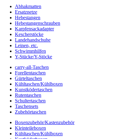
Abhakmatten
Ersatznetze
Hebestangen
Hebestangenschrauben
Karpfensackadapter
Kescherstöcke
Landehandschuhe
Leinen, etc.
Schwimmhilfen
Y-Stücke/Y-Stöcke
carry-all-Taschen
Forellentaschen
Gürteltaschen
Kühltaschen/Kühlboxen
Kunstködertaschen
Rutentaschen
Schultertaschen
Taschensets
Zubehörtaschen
Boxenzubehör/Kastenzubehör
Kleinteileboxen
Kühltaschen/Kühlboxen