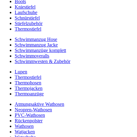
Boots
Kniestiefel
Laufschuhe
Schnürstiefel
Stiefelzubehör
Thermostiefel
Schwimmanzug Hose
Schwimmanzug Jacke
Schwimmanzüge komplett
Schwimmoveralls
Schwimmwesten & Zubehör
Lupen
Thermostiefel
Thermohosen
Thermojacken
Thermoanzüge
Atmungsaktive Wathosen
Neopren-Wathosen
PVC-Wathosen
Rückenpolster
Wathosen
Watjacken