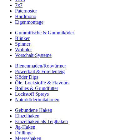
7x7
Paternoster
Hardmono
Eigenmontage
Gummifische & Gummiköder
Blinker
Spinner
Wobbler
Vorschalt-Systeme
Bienenmaden/Rotwürmer
Powerbait & Forellenteig
Köder Dips
Öle, Lockstoffe & Flavours
Boilies & Grundfutter
Lockstoff Sprays
Naturköderimitationen
Gebundene Haken
Einzelhaken
Einzelhaken als Teighaken
Jig-Haken
Drillinge
Meereshaken