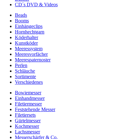
CD´s DVD & Videos
Beads
Booms
Einhängeclips
Hornhechtgarn
Köderhalter
Kunstköder
Meeressystem
Meeresvorfächer
Meerespaternoster
Perlen
Schläuche
Sortimente
Verschiedenes
Bowiemesser
Einhandmesser
Filetiermesser
Feststehende Messer
Filetiersets
Gürtelmesser
Kochmesser
Lachsmesser
Messerschärfer & Co.