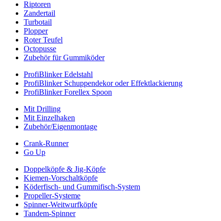
Riptoren
Zandertail
Turbotail
Plopper
Roter Teufel
Octopusse
Zubehör für Gummiköder
ProfiBlinker Edelstahl
ProfiBlinker Schuppendekor oder Effektlackierung
ProfiBlinker Forellex Spoon
Mit Drilling
Mit Einzelhaken
Zubehör/Eigenmontage
Crank-Runner
Go Up
Doppelköpfe & Jig-Köpfe
Kiemen-Vorschaltköpfe
Köderfisch- und Gummifisch-System
Propeller-Systeme
Spinner-Weitwurfköpfe
Tandem-Spinner