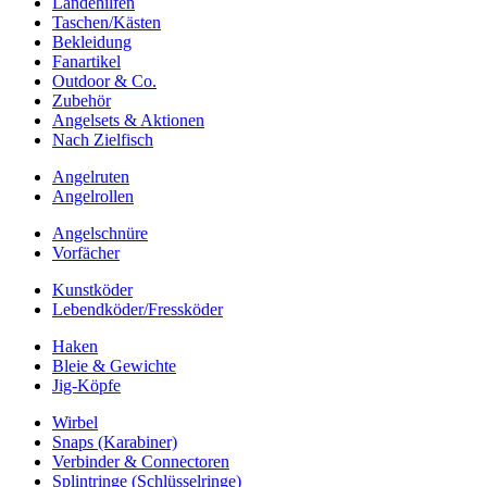
Landehilfen
Taschen/Kästen
Bekleidung
Fanartikel
Outdoor & Co.
Zubehör
Angelsets & Aktionen
Nach Zielfisch
Angelruten
Angelrollen
Angelschnüre
Vorfächer
Kunstköder
Lebendköder/Fressköder
Haken
Bleie & Gewichte
Jig-Köpfe
Wirbel
Snaps (Karabiner)
Verbinder & Connectoren
Splintringe (Schlüsselringe)