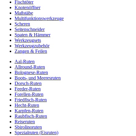
Fischtöter
Knotenöffner
Maßstäbe
Multifunktionswerkzeuge
Scheren
Seitenschneider
Spaten & Hämmer
Werkzeugsets
Werkzeugzubehör
Zangen & Feilen
Aal-Ruten
Allround-Ruten
Bolognese-Ruten
Boots- und Meeresruten
Dorsch-Ruten
Feeder-Ruten
Forellen-Ruten
Friedfisch-Ruten
Hecht-Ruten
Karpfen-Ruten
Raubfisch-Ruten
Reiseruten
Sbirolinoruten
Spezialruten (Eisruten)