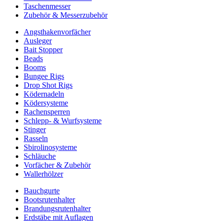
Taschenmesser
Zubehör & Messerzubehör
Angsthakenvorfächer
Ausleger
Bait Stopper
Beads
Booms
Bungee Rigs
Drop Shot Rigs
Ködernadeln
Ködersysteme
Rachensperren
Schlepp- & Wurfsysteme
Stinger
Rasseln
Sbirolinosysteme
Schläuche
Vorfächer & Zubehör
Wallerhölzer
Bauchgurte
Bootsrutenhalter
Brandungsrutenhalter
Erdstäbe mit Auflagen