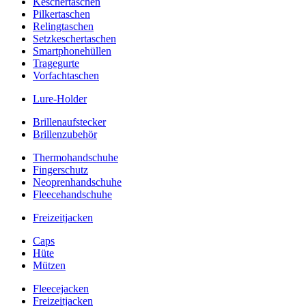
Keschertaschen
Pilkertaschen
Relingtaschen
Setzkeschertaschen
Smartphonehüllen
Tragegurte
Vorfachtaschen
Lure-Holder
Brillenaufstecker
Brillenzubehör
Thermohandschuhe
Fingerschutz
Neoprenhandschuhe
Fleecehandschuhe
Freizeitjacken
Caps
Hüte
Mützen
Fleecejacken
Freizeitjacken