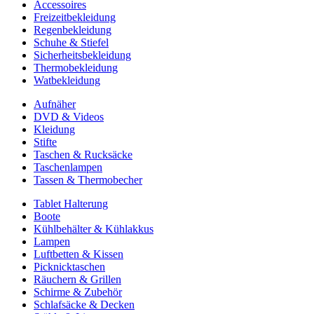
Accessoires
Freizeitbekleidung
Regenbekleidung
Schuhe & Stiefel
Sicherheitsbekleidung
Thermobekleidung
Watbekleidung
Aufnäher
DVD & Videos
Kleidung
Stifte
Taschen & Rucksäcke
Taschenlampen
Tassen & Thermobecher
Tablet Halterung
Boote
Kühlbehälter & Kühlakkus
Lampen
Luftbetten & Kissen
Picknicktaschen
Räuchern & Grillen
Schirme & Zubehör
Schlafsäcke & Decken