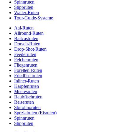
Spinnruten
Stippruten
Waller-Ruten
Tour-Guide-Systeme
Aal-Ruten
Allround-Ruten
Baitcastruten
Dorsch-Ruten
Drop-Shot-Ruten
Feederruten
Felchenruten
Fliegenruten
Forellen-Ruten
Friedfischruten
Inliner-Ruten
Karpfenruten
Meeresruten
Raubfischruten
Reiseruten
Sbirolinoruten
Spezialruten (Eisruten)
Spinnruten
Stippruten