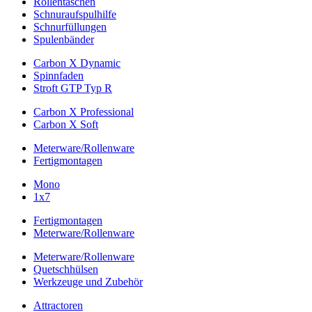
Rollentaschen
Schnuraufspulhilfe
Schnurfüllungen
Spulenbänder
Carbon X Dynamic
Spinnfaden
Stroft GTP Typ R
Carbon X Professional
Carbon X Soft
Meterware/Rollenware
Fertigmontagen
Mono
1x7
Fertigmontagen
Meterware/Rollenware
Meterware/Rollenware
Quetschhülsen
Werkzeuge und Zubehör
Attractoren