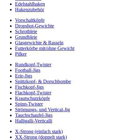
Edelstahlhaken
Hakenzubehör
Vorschaltköpfe
Dropshot-Gewichte
Schrotbleie
Grundbleie
Glasgewichte & Rasseln
Futterkörbe mit/ohne Gewicht
Pilker
Rundkopf-Twister
Football-Jigs
Erie-Jigs
Spittzkopf- & Dorschbombe
Fischkopf-Jigs
Flachkopf-Twister
Krautschutzköpfe
Spinn-Twister
Strömungs- und Vertical-Jig
Tauchschaufel-Jigs
Halligalli-Verticalli
X-Strong (einfach stark)
XX-Strong (doppelt stark)