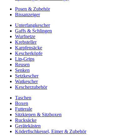
Posen & Zubehör
Bissanzeiger
Unterfangkescher
Gaffs & Schlingen
Wurfnetze
Krebsteller
Karpfensäcke
Kescherköpfe
Lip-Grips
Reusen
Senken
Setzkescher
Watkescher
Kescherzubehör
Taschen
Boxen
Futterale
Sitzkiepen & Sitzboxen
Rucksäcke
Gerätekästen
Köderfischkessel, Eimer & Zubehör