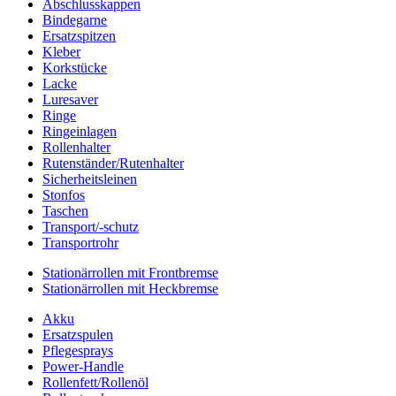
Abschlusskappen
Bindegarne
Ersatzspitzen
Kleber
Korkstücke
Lacke
Luresaver
Ringe
Ringeinlagen
Rollenhalter
Rutenständer/Rutenhalter
Sicherheitsleinen
Stonfos
Taschen
Transport/-schutz
Transportrohr
Stationärrollen mit Frontbremse
Stationärrollen mit Heckbremse
Akku
Ersatzspulen
Pflegesprays
Power-Handle
Rollenfett/Rollenöl