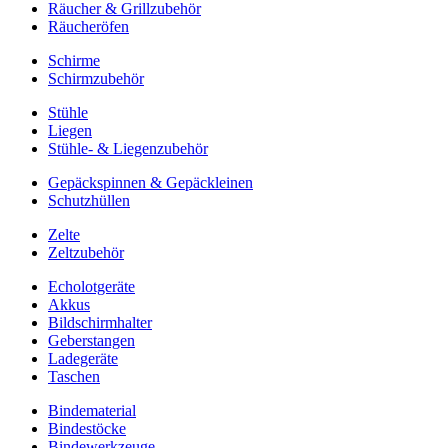
Räucher & Grillzubehör
Räucheröfen
Schirme
Schirmzubehör
Stühle
Liegen
Stühle- & Liegenzubehör
Gepäckspinnen & Gepäckleinen
Schutzhüllen
Zelte
Zeltzubehör
Echolotgeräte
Akkus
Bildschirmhalter
Geberstangen
Ladegeräte
Taschen
Bindematerial
Bindestöcke
Bindewerkzeuge