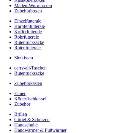
Kustköderboxen
Maden-Wurmboxen
Zubehörboxen
Einzelfutterale
Karpfenfutterale
Kofferfutterale
Rohrfutterale
Rutenrucksäcke
Rutenfutterale
Sitzkissen
carry-all-Taschen
Rutenrucksäcke
Zubehörkästen
Eimer
Köderfischkessel
Zubehör
Brillen
Gürtel & Schürzen
Handschuhe
Handwärmer & Fußwärmer