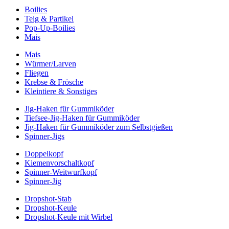
Boilies
Teig & Partikel
Pop-Up-Boilies
Mais
Mais
Würmer/Larven
Fliegen
Krebse & Frösche
Kleintiere & Sonstiges
Jig-Haken für Gummiköder
Tiefsee-Jig-Haken für Gummiköder
Jig-Haken für Gummiköder zum Selbstgießen
Spinner-Jigs
Doppelkopf
Kiemenvorschaltkopf
Spinner-Weitwurfkopf
Spinner-Jig
Dropshot-Stab
Dropshot-Keule
Dropshot-Keule mit Wirbel