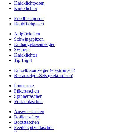
Knicklichtposen
Knicklichter
Friedfischposen
Raubfischposen
Aalglöckchen
Schwingspitzen
Einhängebissanzeiger
Swinger
Knicklichter
Tip-Light
Einzelbissanzeiger (elektronisch)
Bissanzeiger-Sets (elektronisch)
Panospace
Pilkertaschen
Spinnertaschen
Vorfachtaschen
Ausweistaschen
Boilietaschen
Bootstaschen
Feederspitzentaschen