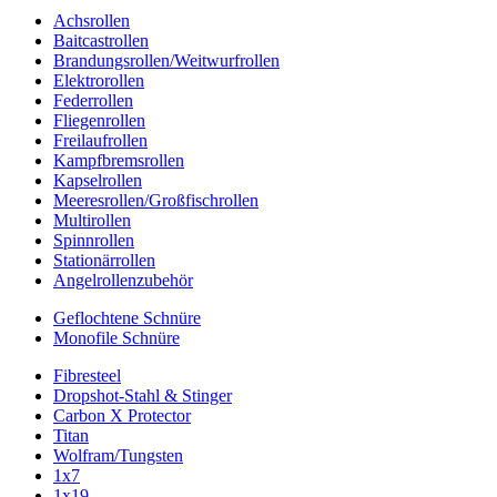
Achsrollen
Baitcastrollen
Brandungsrollen/Weitwurfrollen
Elektrorollen
Federrollen
Fliegenrollen
Freilaufrollen
Kampfbremsrollen
Kapselrollen
Meeresrollen/Großfischrollen
Multirollen
Spinnrollen
Stationärrollen
Angelrollenzubehör
Geflochtene Schnüre
Monofile Schnüre
Fibresteel
Dropshot-Stahl & Stinger
Carbon X Protector
Titan
Wolfram/Tungsten
1x7
1x19