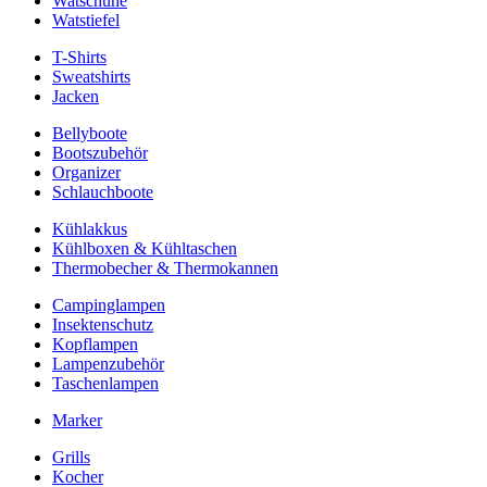
Watschuhe
Watstiefel
T-Shirts
Sweatshirts
Jacken
Bellyboote
Bootszubehör
Organizer
Schlauchboote
Kühlakkus
Kühlboxen & Kühltaschen
Thermobecher & Thermokannen
Campinglampen
Insektenschutz
Kopflampen
Lampenzubehör
Taschenlampen
Marker
Grills
Kocher