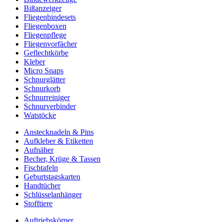
Bißanzeiger
Fliegenbindesets
Fliegenboxen
Fliegenpflege
Fliegenvorfächer
Geflechtkörbe
Kleber
Micro Snaps
Schnurglätter
Schnurkorb
Schnurreiniger
Schnurverbinder
Watstöcke
Anstecknadeln & Pins
Aufkleber & Etiketten
Aufnäher
Becher, Krüge & Tassen
Fischtafeln
Geburtstagskarten
Handtücher
Schlüsselanhänger
Stofftiere
Auftriebskörper