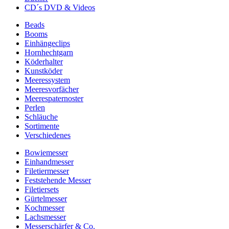
CD´s DVD & Videos
Beads
Booms
Einhängeclips
Hornhechtgarn
Köderhalter
Kunstköder
Meeressystem
Meeresvorfächer
Meerespaternoster
Perlen
Schläuche
Sortimente
Verschiedenes
Bowiemesser
Einhandmesser
Filetiermesser
Feststehende Messer
Filetiersets
Gürtelmesser
Kochmesser
Lachsmesser
Messerschärfer & Co.