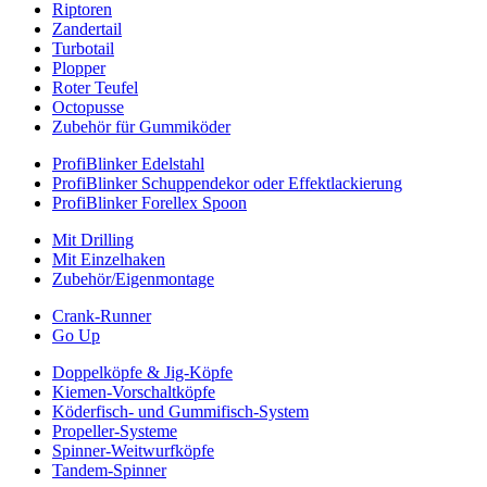
Riptoren
Zandertail
Turbotail
Plopper
Roter Teufel
Octopusse
Zubehör für Gummiköder
ProfiBlinker Edelstahl
ProfiBlinker Schuppendekor oder Effektlackierung
ProfiBlinker Forellex Spoon
Mit Drilling
Mit Einzelhaken
Zubehör/Eigenmontage
Crank-Runner
Go Up
Doppelköpfe & Jig-Köpfe
Kiemen-Vorschaltköpfe
Köderfisch- und Gummifisch-System
Propeller-Systeme
Spinner-Weitwurfköpfe
Tandem-Spinner