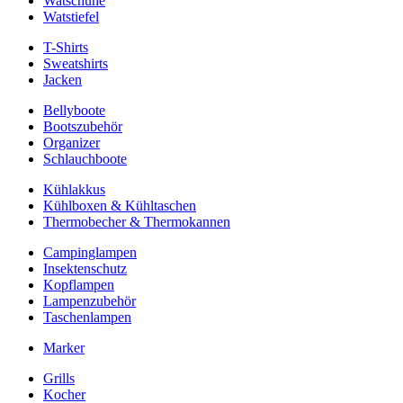
Watschuhe
Watstiefel
T-Shirts
Sweatshirts
Jacken
Bellyboote
Bootszubehör
Organizer
Schlauchboote
Kühlakkus
Kühlboxen & Kühltaschen
Thermobecher & Thermokannen
Campinglampen
Insektenschutz
Kopflampen
Lampenzubehör
Taschenlampen
Marker
Grills
Kocher