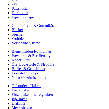
7x7
Paternoster
Hardmono
Eigenmontage
Gummifische & Gummiköder
Blinker
Spinner
Wobbler
Vorschalt-Systeme
Bienenmaden/Rotwürmer
Powerbait & Forellenteig
Köder Dips
Öle, Lockstoffe & Flavours
Boilies & Grundfutter
Lockstoff Sprays
Naturköderimitationen
Gebundene Haken
Einzelhaken
Einzelhaken als Teighaken
Jig-Haken
Drillinge
Meereshaken