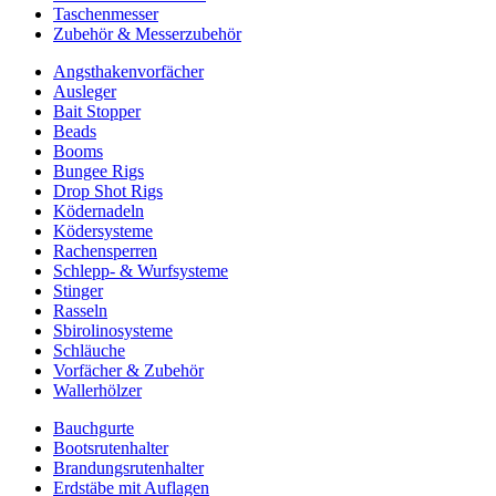
Taschenmesser
Zubehör & Messerzubehör
Angsthakenvorfächer
Ausleger
Bait Stopper
Beads
Booms
Bungee Rigs
Drop Shot Rigs
Ködernadeln
Ködersysteme
Rachensperren
Schlepp- & Wurfsysteme
Stinger
Rasseln
Sbirolinosysteme
Schläuche
Vorfächer & Zubehör
Wallerhölzer
Bauchgurte
Bootsrutenhalter
Brandungsrutenhalter
Erdstäbe mit Auflagen