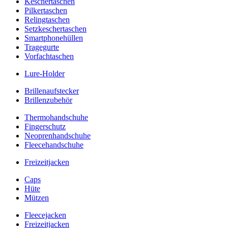
Keschertaschen
Pilkertaschen
Relingtaschen
Setzkeschertaschen
Smartphonehüllen
Tragegurte
Vorfachtaschen
Lure-Holder
Brillenaufstecker
Brillenzubehör
Thermohandschuhe
Fingerschutz
Neoprenhandschuhe
Fleecehandschuhe
Freizeitjacken
Caps
Hüte
Mützen
Fleecejacken
Freizeitjacken