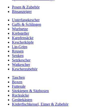
Posen & Zubehör
Bissanzeiger
Unterfangkescher
Gaffs & Schlingen
Wurfnetze
Krebsteller
Karpfensäcke
Kescherköpfe
Lip-Grips
Reusen
Senken
Setzkescher
Watkescher
Kescherzubehör
Taschen
Boxen
Futterale
Sitzkiepen & Sitzboxen
Rucksäcke
Gerätekästen
Köderfischkessel, Eimer & Zubehör