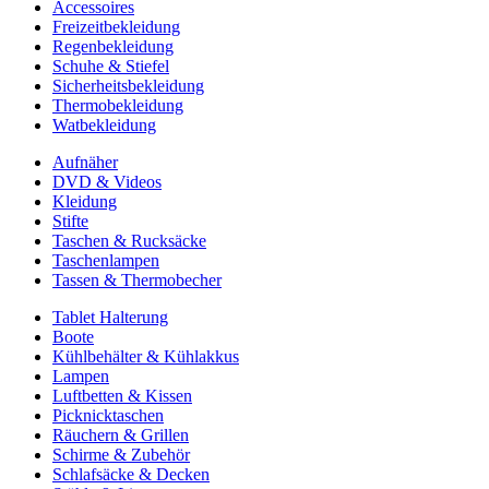
Accessoires
Freizeitbekleidung
Regenbekleidung
Schuhe & Stiefel
Sicherheitsbekleidung
Thermobekleidung
Watbekleidung
Aufnäher
DVD & Videos
Kleidung
Stifte
Taschen & Rucksäcke
Taschenlampen
Tassen & Thermobecher
Tablet Halterung
Boote
Kühlbehälter & Kühlakkus
Lampen
Luftbetten & Kissen
Picknicktaschen
Räuchern & Grillen
Schirme & Zubehör
Schlafsäcke & Decken