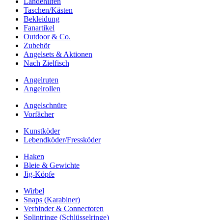
Landehilfen
Taschen/Kästen
Bekleidung
Fanartikel
Outdoor & Co.
Zubehör
Angelsets & Aktionen
Nach Zielfisch
Angelruten
Angelrollen
Angelschnüre
Vorfächer
Kunstköder
Lebendköder/Fressköder
Haken
Bleie & Gewichte
Jig-Köpfe
Wirbel
Snaps (Karabiner)
Verbinder & Connectoren
Splintringe (Schlüsselringe)