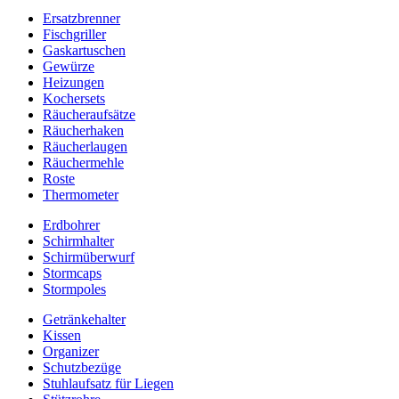
Ersatzbrenner
Fischgriller
Gaskartuschen
Gewürze
Heizungen
Kochersets
Räucheraufsätze
Räucherhaken
Räucherlaugen
Räuchermehle
Roste
Thermometer
Erdbohrer
Schirmhalter
Schirmüberwurf
Stormcaps
Stormpoles
Getränkehalter
Kissen
Organizer
Schutzbezüge
Stuhlaufsatz für Liegen