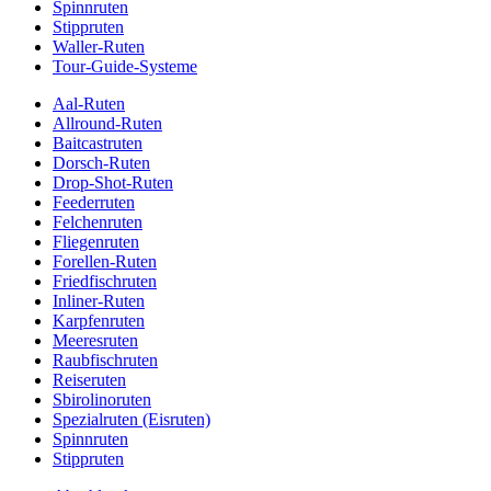
Spinnruten
Stippruten
Waller-Ruten
Tour-Guide-Systeme
Aal-Ruten
Allround-Ruten
Baitcastruten
Dorsch-Ruten
Drop-Shot-Ruten
Feederruten
Felchenruten
Fliegenruten
Forellen-Ruten
Friedfischruten
Inliner-Ruten
Karpfenruten
Meeresruten
Raubfischruten
Reiseruten
Sbirolinoruten
Spezialruten (Eisruten)
Spinnruten
Stippruten