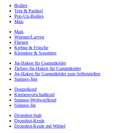
Boilies
Teig & Partikel
Pop-Up-Boilies
Mais
Mais
Würmer/Larven
Fliegen
Krebse & Frösche
Kleintiere & Sonstiges
Jig-Haken für Gummiköder
Tiefsee-Jig-Haken für Gummiköder
Jig-Haken für Gummiköder zum Selbstgießen
Spinner-Jigs
Doppelkopf
Kiemenvorschaltkopf
Spinner-Weitwurfkopf
Spinner-Jig
Dropshot-Stab
Dropshot-Keule
Dropshot-Keule mit Wirbel