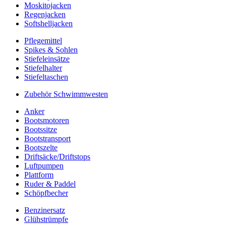
Moskitojacken
Regenjacken
Softshelljacken
Pflegemittel
Spikes & Sohlen
Stiefeleinsätze
Stiefelhalter
Stiefeltaschen
Zubehör Schwimmwesten
Anker
Bootsmotoren
Bootssitze
Bootstransport
Bootszelte
Driftsäcke/Driftstops
Luftpumpen
Plattform
Ruder & Paddel
Schöpfbecher
Benzinersatz
Glühstrümpfe