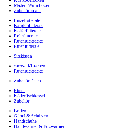
Kustköderboxen
Maden-Wurmboxen
Zubehörboxen
Einzelfutterale
Karpfenfutterale
Kofferfutterale
Rohrfutterale
Rutenrucksäcke
Rutenfutterale
Sitzkissen
carry-all-Taschen
Rutenrucksäcke
Zubehörkästen
Eimer
Köderfischkessel
Zubehör
Brillen
Gürtel & Schürzen
Handschuhe
Handwärmer & Fußwärmer