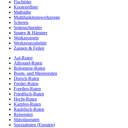
Fischtöter
Knotenöffner
Maßstäbe
Multifunktionswerkzeuge
Scheren
Seitenschneider
Spaten & Hämmer
Werkzeugsets
Werkzeugzubehör
Zangen & Feilen
Aal-Ruten
Allround-Ruten
Bolognese-Ruten
Boots- und Meeresruten
Dorsch-Ruten
Feeder-Ruten
Forellen-Ruten
Friedfisch-Ruten
Hecht-Ruten
Karpfen-Ruten
Raubfisch-Ruten
Reiseruten
Sbirolinoruten
Spezialruten (Eisruten)