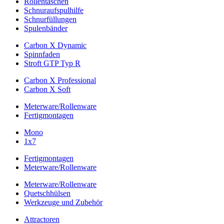
Rollentaschen
Schnuraufspulhilfe
Schnurfüllungen
Spulenbänder
Carbon X Dynamic
Spinnfaden
Stroft GTP Typ R
Carbon X Professional
Carbon X Soft
Meterware/Rollenware
Fertigmontagen
Mono
1x7
Fertigmontagen
Meterware/Rollenware
Meterware/Rollenware
Quetschhülsen
Werkzeuge und Zubehör
Attractoren