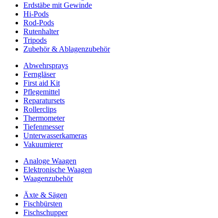
Erdstäbe mit Gewinde
Hi-Pods
Rod-Pods
Rutenhalter
Tripods
Zubehör & Ablagenzubehör
Abwehrsprays
Ferngläser
First aid Kit
Pflegemittel
Reparatursets
Rollerclips
Thermometer
Tiefenmesser
Unterwasserkameras
Vakuumierer
Analoge Waagen
Elektronische Waagen
Waagenzubehör
Äxte & Sägen
Fischbürsten
Fischschupper