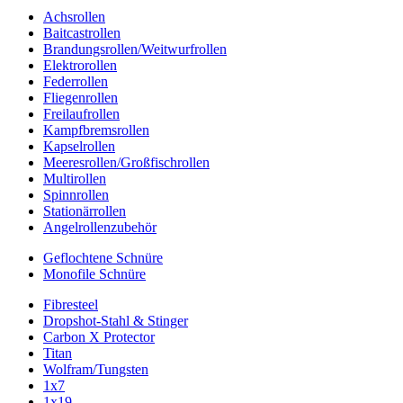
Achsrollen
Baitcastrollen
Brandungsrollen/Weitwurfrollen
Elektrorollen
Federrollen
Fliegenrollen
Freilaufrollen
Kampfbremsrollen
Kapselrollen
Meeresrollen/Großfischrollen
Multirollen
Spinnrollen
Stationärrollen
Angelrollenzubehör
Geflochtene Schnüre
Monofile Schnüre
Fibresteel
Dropshot-Stahl & Stinger
Carbon X Protector
Titan
Wolfram/Tungsten
1x7
1x19