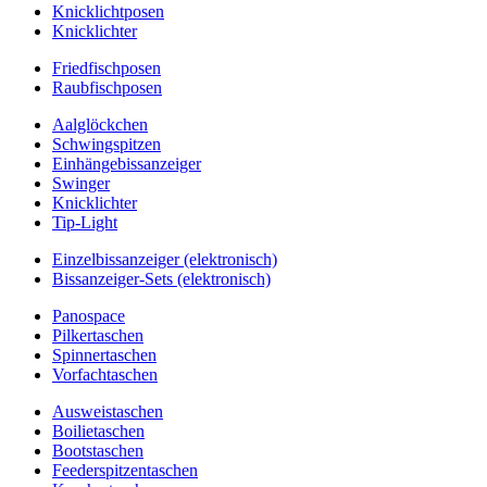
Knicklichtposen
Knicklichter
Friedfischposen
Raubfischposen
Aalglöckchen
Schwingspitzen
Einhängebissanzeiger
Swinger
Knicklichter
Tip-Light
Einzelbissanzeiger (elektronisch)
Bissanzeiger-Sets (elektronisch)
Panospace
Pilkertaschen
Spinnertaschen
Vorfachtaschen
Ausweistaschen
Boilietaschen
Bootstaschen
Feederspitzentaschen