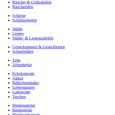
Räucher & Grillzubehör
Räucheröfen
Schirme
Schirmzubehör
Stühle
Liegen
Stühle- & Liegenzubehör
Gepäckspinnen & Gepäckleinen
Schutzhüllen
Zelte
Zeltzubehör
Echolotgeräte
Akkus
Bildschirmhalter
Geberstangen
Ladegeräte
Taschen
Bindematerial
Bindestöcke
Bindewerkzeuge