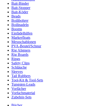
Bait-Binder
Bait-Stopper
Bait-Köder
Beads
Boilibohrer
Boilinadeln
Booms
Einfädelhilfen
Markerfloats
Messschablonen
PVA-Beutel/Schnur
Rig Aligners
Rig Boards
Rings
Safety Clips
Schläuche
Sleeves
Tail Rubbers
Tool-Kit & Tool-Sets
Tungsten-Leads
Vorfächer
Vorfachmaterial
Zubehör-Sets
Bücher