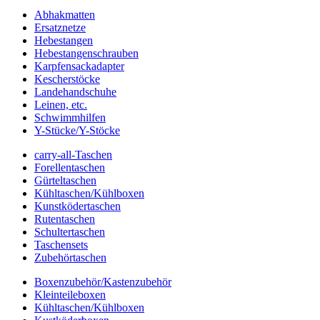
Abhakmatten
Ersatznetze
Hebestangen
Hebestangenschrauben
Karpfensackadapter
Kescherstöcke
Landehandschuhe
Leinen, etc.
Schwimmhilfen
Y-Stücke/Y-Stöcke
carry-all-Taschen
Forellentaschen
Gürteltaschen
Kühltaschen/Kühlboxen
Kunstködertaschen
Rutentaschen
Schultertaschen
Taschensets
Zubehörtaschen
Boxenzubehör/Kastenzubehör
Kleinteileboxen
Kühltaschen/Kühlboxen