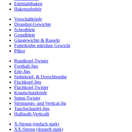
Edelstahlhaken
Hakenzubehör
Vorschaltköpfe
Dropshot-Gewichte
Schrotbleie
Grundbleie
Glasgewichte & Rasseln
Futterkörbe mit/ohne Gewicht
Pilker
Rundkopf-Twister
Football-Jigs
Erie-Jigs
Spittzkopf- & Dorschbombe
Fischkopf-Jigs
Flachkopf-Twister
Krautschutzköpfe
Spinn-Twister
Strömungs- und Vertical-Jig
Tauchschaufel-Jigs
Halligalli-Verticalli
X-Strong (einfach stark)
XX-Strong (doppelt stark)