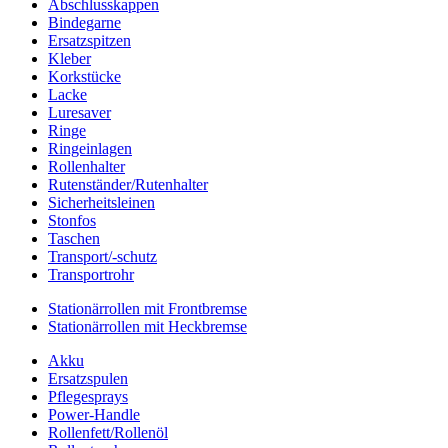
Abschlusskappen
Bindegarne
Ersatzspitzen
Kleber
Korkstücke
Lacke
Luresaver
Ringe
Ringeinlagen
Rollenhalter
Rutenständer/Rutenhalter
Sicherheitsleinen
Stonfos
Taschen
Transport/-schutz
Transportrohr
Stationärrollen mit Frontbremse
Stationärrollen mit Heckbremse
Akku
Ersatzspulen
Pflegesprays
Power-Handle
Rollenfett/Rollenöl