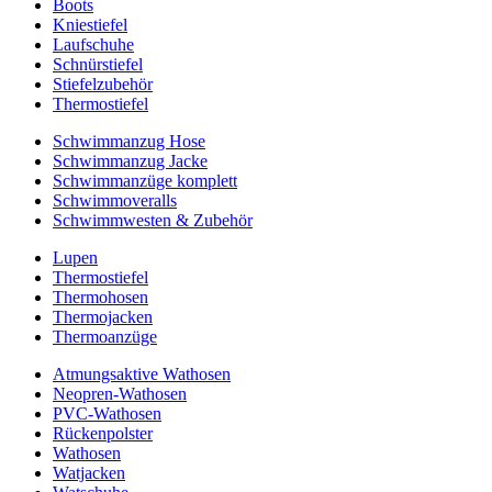
Boots
Kniestiefel
Laufschuhe
Schnürstiefel
Stiefelzubehör
Thermostiefel
Schwimmanzug Hose
Schwimmanzug Jacke
Schwimmanzüge komplett
Schwimmoveralls
Schwimmwesten & Zubehör
Lupen
Thermostiefel
Thermohosen
Thermojacken
Thermoanzüge
Atmungsaktive Wathosen
Neopren-Wathosen
PVC-Wathosen
Rückenpolster
Wathosen
Watjacken