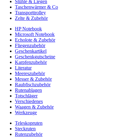
Stühle & Liegen
Taschenwärmer & Co
Transporttrolley
Zelte & Zubehör
HP Notebook
Microsoft Notebook
Echolote & Zubehör
Fliegenzubehör
Geschenkartikel
Geschenkgutscheine
Karpfenzubehör
Literatur
Meereszubehör
Messer & Zubehör
Raubfischzubehör
Rutenablagen
Totschläger
Verschiedenes
Waagen & Zubehör
Werkzeuge
Teleskopruten
Steckruten
Rutenzubehör